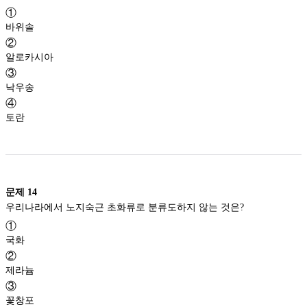
①
바위솔
②
알로카시아
③
낙우송
④
토란
문제
14
우리나라에서 노지숙근 초화류로 분류도하지 않는 것은?
①
국화
②
제라늄
③
꽃창포