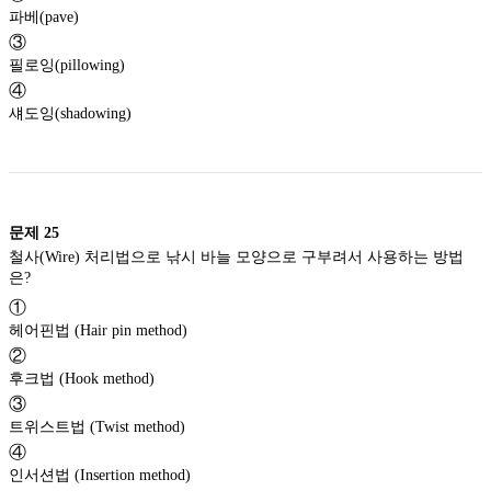
파베(pave)
③
필로잉(pillowing)
④
섀도잉(shadowing)
문제
25
철사(Wire) 처리법으로 낚시 바늘 모양으로 구부려서 사용하는 방법
은?
①
헤어핀법 (Hair pin method)
②
후크법 (Hook method)
③
트위스트법 (Twist method)
④
인서션법 (Insertion method)