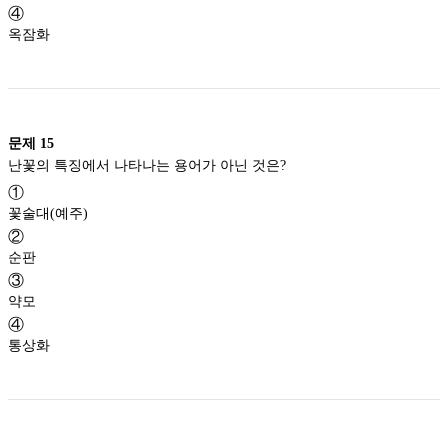
④
옥잠화
문제
15
난꽃의 특징에서 나타나는 용어가 아닌 것은?
①
꽃술대(예주)
②
순판
③
약모
④
통상화