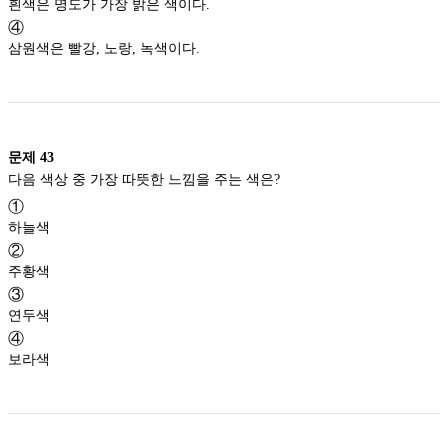
흰색은 명도가 가장 밝은 색이다.
④
삼원색은 빨강, 노랑, 녹색이다.
문제
43
다음 색상 중 가장 따뜻한 느낌을 주는 색은?
①
하늘색
②
주황색
③
연두색
④
보라색