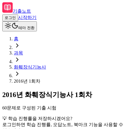
기출노트
시작하기
로그인
테마 전환
홈
과목
화훼장식기능사
2016
년
1회차
2016
년
화훼장식기능사
1회차
60
문제로 구성된 기출 시험
💡 학습 진행률을 저장하시겠어요?
로그인하면 학습 진행률, 오답노트, 북마크 기능을 사용할 수