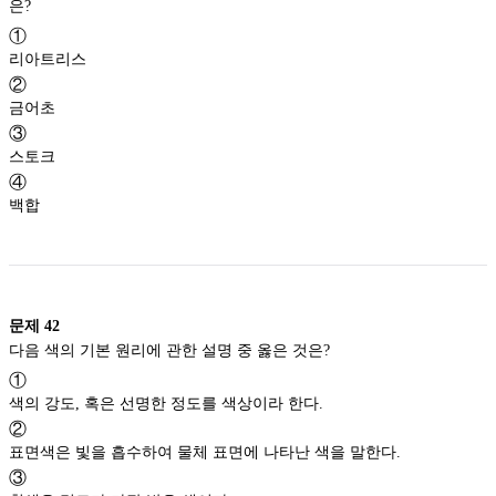
은?
①
리아트리스
②
금어초
③
스토크
④
백합
문제
42
다음 색의 기본 원리에 관한 설명 중 옳은 것은?
①
색의 강도, 혹은 선명한 정도를 색상이라 한다.
②
표면색은 빛을 흡수하여 물체 표면에 나타난 색을 말한다.
③