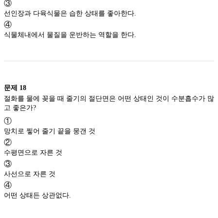
③
선인장과 다육식물은 습한 상태를 좋아한다.
④
식물체내에서 물질을 운반하는 역할을 한다.
문제
18
절화를 물에 꽂을 때 줄기의 절단면은 어떤 상태인 것이 수분흡수가 많
고 좋은가?
①
망치로 찧어 줄기 끝을 뭉갠 것
②
수평면으로 자른 것
③
사선으로 자른 것
④
어떤 상태든 상관없다.