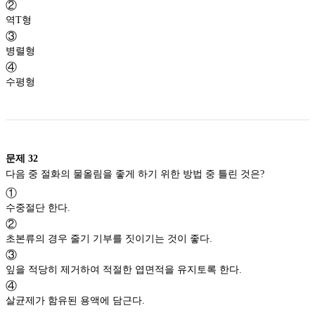
②
역T형
③
병렬형
④
수평형
문제
32
다음 중 절화의 물올림을 좋게 하기 위한 방법 중 틀린 것은?
①
수중절단 한다.
②
초본류의 경우 줄기 기부를 짓이기는 것이 좋다.
③
잎을 적당히 제거하여 적절한 엽면적을 유지토록 한다.
④
살균제가 함유된 용액에 담근다.