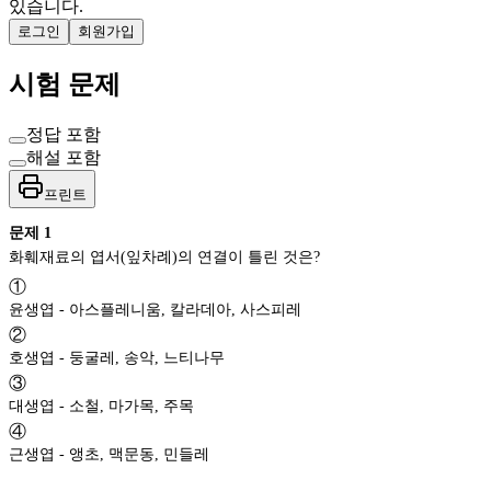
있습니다.
로그인
회원가입
시험 문제
정답 포함
해설 포함
프린트
문제
1
화훼재료의 엽서(잎차례)의 연결이 틀린 것은?
①
윤생엽 - 아스플레니움, 칼라데아, 사스피레
②
호생엽 - 둥굴레, 송악, 느티나무
③
대생엽 - 소철, 마가목, 주목
④
근생엽 - 앵초, 맥문동, 민들레