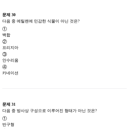
문제
30
다음 중 에틸렌에 민감한 식물이 아닌 것은?
①
백합
②
프리지아
③
안수리움
④
카네이션
문제
31
다음 중 방사상 구성으로 이루어진 형태가 아닌 것은?
①
반구형