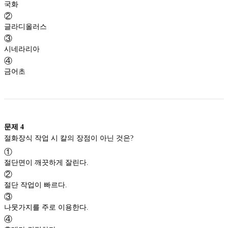
국화
②
글라디올러스
③
시네라리아
④
금어초
문제
4
절화장식 작업 시 칼의 장점이 아닌 것은?
①
절단면이 깨끗하게 잘린다.
②
절단 작업이 빠르다.
③
나뭇가지를 주로 이용한다.
④