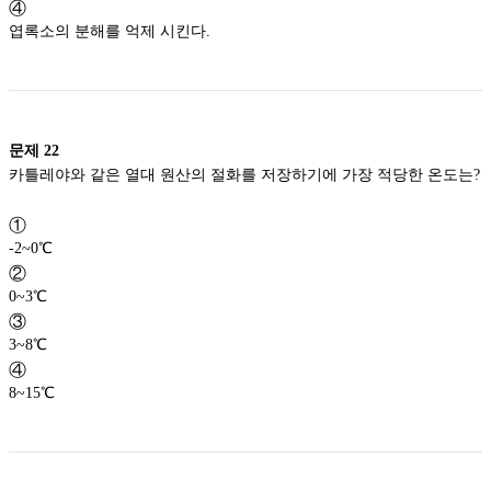
④
엽록소의 분해를 억제 시킨다.
문제
22
카틀레야와 같은 열대 원산의 절화를 저장하기에 가장 적당한 온도는?
①
-2~0℃
②
0~3℃
③
3~8℃
④
8~15℃