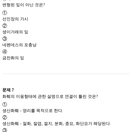
변형된 잎이 아닌 것은?
①
선인장의 가시
②
생이가래의 잎
③
네펜데스의 포충낭
④
금잔화의 잎
문제
7
화훼의 이용형태에 관한 설명으로 연결이 틀린 것은?
①
생산화훼 - 영리를 목적으로 한다.
②
생산화훼 - 절화, 절엽, 절지, 분화, 종묘, 화단묘가 해당된다.
③