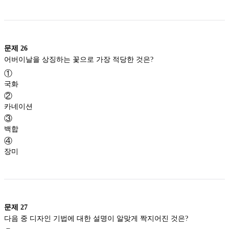
문제
26
어버이날을 상징하는 꽃으로 가장 적당한 것은?
①
국화
②
카네이션
③
백합
④
장미
문제
27
다음 중 디자인 기법에 대한 설명이 알맞게 짝지어진 것은?