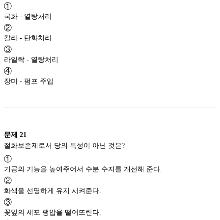
①
국화 - 열탕처리
②
칼라 - 탄화처리
③
라일락 - 열탕처리
④
장미 - 펌프 주입
문제
21
절화보존제로서 당의 특성이 아닌 것은?
①
기공의 기능을 높여주어서 수분 수지를 개선해 준다.
②
화색을 선명하게 유지 시켜준다.
③
꽃잎의 세포 팽압을 떨어뜨린다.