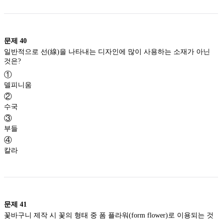
문제
40
일반적으로 선(線)을 나타내는 디자인에 많이 사용하는 소재가 아닌
것은?
①
델피니움
②
수국
③
부들
④
칼라
문제
41
꽃바구니 제작 시 꽃의 형태 중 폼 플라워(form flower)로 이용되는 것