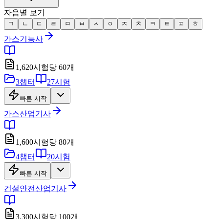
자음별 보기
ㄱ
ㄴ
ㄷ
ㄹ
ㅁ
ㅂ
ㅅ
ㅇ
ㅈ
ㅊ
ㅋ
ㅌ
ㅍ
ㅎ
가스기능사
1,620
시험당
60
개
3
챕터
27
시험
빠른 시작
가스산업기사
1,600
시험당
80
개
4
챕터
20
시험
빠른 시작
건설안전산업기사
3,300
시험당
100
개