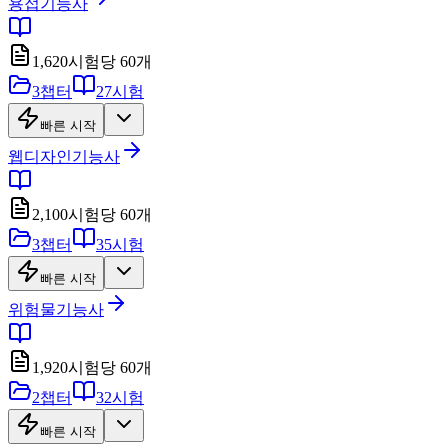
용접기능사
1,620
시험당
60
개
3
챕터
27
시험
빠른 시작
웹디자인기능사
2,100
시험당
60
개
3
챕터
35
시험
빠른 시작
위험물기능사
1,920
시험당
60
개
2
챕터
32
시험
빠른 시작