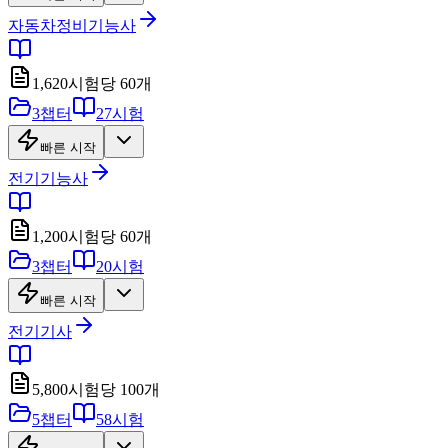
자동차정비기능사
1,620
시험당
60
개
3
챕터
27
시험
빠른 시작
전기기능사
1,200
시험당
60
개
3
챕터
20
시험
빠른 시작
전기기사
5,800
시험당
100
개
5
챕터
58
시험