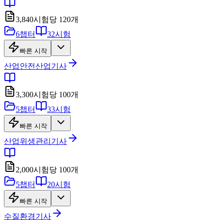
3,840
시험당
120
개
6
챕터
32
시험
빠른 시작
산업안전산업기사
3,300
시험당
100
개
5
챕터
33
시험
빠른 시작
산업위생관리기사
2,000
시험당
100
개
5
챕터
20
시험
빠른 시작
수질환경기사