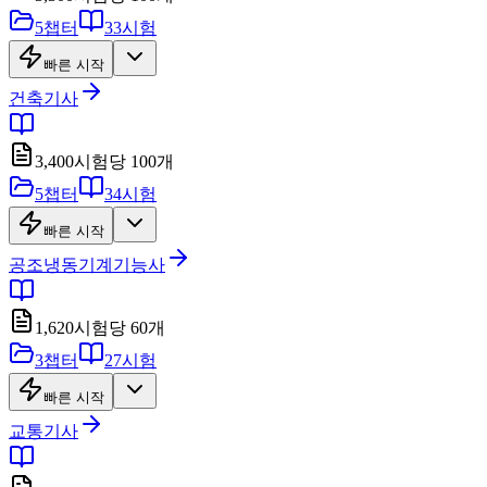
5
챕터
33
시험
빠른 시작
건축기사
3,400
시험당
100
개
5
챕터
34
시험
빠른 시작
공조냉동기계기능사
1,620
시험당
60
개
3
챕터
27
시험
빠른 시작
교통기사