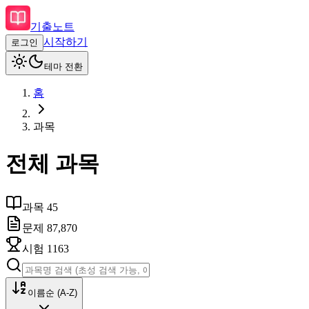
기출노트
시작하기
로그인
테마 전환
홈
과목
전체 과목
과목
45
문제
87,870
시험
1163
이름순 (A-Z)