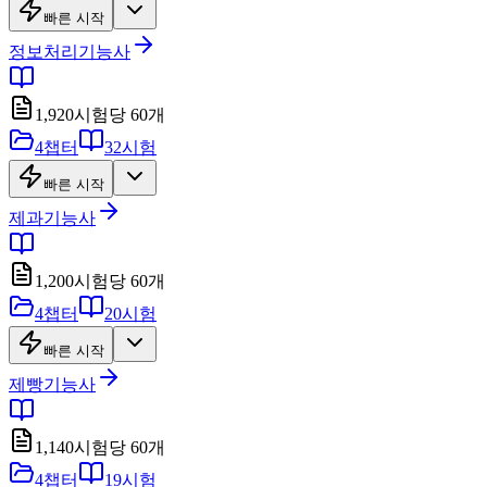
빠른 시작
정보처리기능사
1,920
시험당
60
개
4
챕터
32
시험
빠른 시작
제과기능사
1,200
시험당
60
개
4
챕터
20
시험
빠른 시작
제빵기능사
1,140
시험당
60
개
4
챕터
19
시험