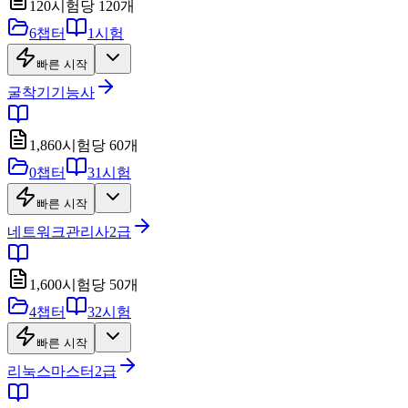
120
시험당
120
개
6
챕터
1
시험
빠른 시작
굴착기기능사
1,860
시험당
60
개
0
챕터
31
시험
빠른 시작
네트워크관리사2급
1,600
시험당
50
개
4
챕터
32
시험
빠른 시작
리눅스마스터2급