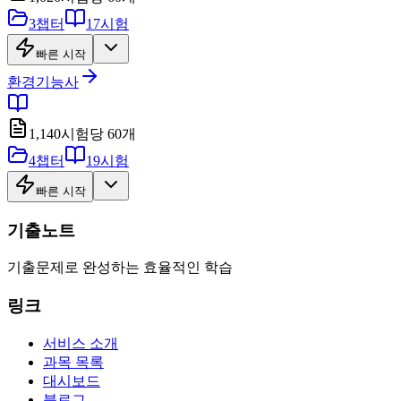
3
챕터
17
시험
빠른 시작
환경기능사
1,140
시험당
60
개
4
챕터
19
시험
빠른 시작
기출노트
기출문제로 완성하는 효율적인 학습
링크
서비스 소개
과목 목록
대시보드
블로그