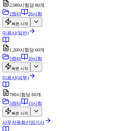
2,080
시험당
80
개
2
챕터
26
시험
빠른 시작
미용사(일반)
1,200
시험당
60
개
5
챕터
20
시험
빠른 시작
미용사(피부)
780
시험당
60
개
5
챕터
13
시험
빠른 시작
사무자동화산업기사