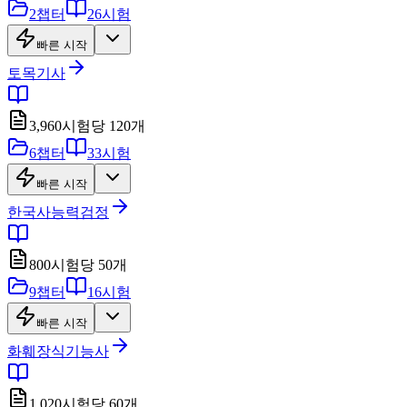
2
챕터
26
시험
빠른 시작
토목기사
3,960
시험당
120
개
6
챕터
33
시험
빠른 시작
한국사능력검정
800
시험당
50
개
9
챕터
16
시험
빠른 시작
화훼장식기능사
1,020
시험당
60
개