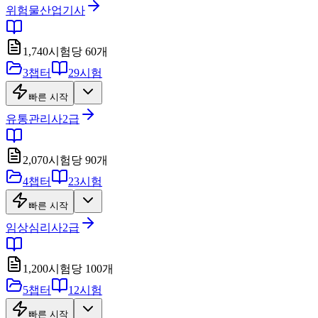
위험물산업기사
1,740
시험당
60
개
3
챕터
29
시험
빠른 시작
유통관리사2급
2,070
시험당
90
개
4
챕터
23
시험
빠른 시작
임상심리사2급
1,200
시험당
100
개
5
챕터
12
시험
빠른 시작