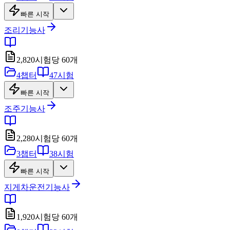
빠른 시작
조리기능사
2,820
시험당
60
개
4
챕터
47
시험
빠른 시작
조주기능사
2,280
시험당
60
개
3
챕터
38
시험
빠른 시작
지게차운전기능사
1,920
시험당
60
개