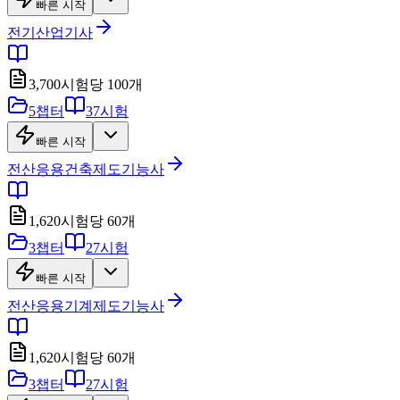
빠른 시작
전기산업기사
3,700
시험당
100
개
5
챕터
37
시험
빠른 시작
전산응용건축제도기능사
1,620
시험당
60
개
3
챕터
27
시험
빠른 시작
전산응용기계제도기능사
1,620
시험당
60
개
3
챕터
27
시험