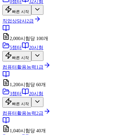
0
챕터
32
시험
빠른 시작
직업상담사2급
2,000
시험당
100
개
5
챕터
20
시험
빠른 시작
컴퓨터활용능력1급
1,200
시험당
60
개
3
챕터
20
시험
빠른 시작
컴퓨터활용능력2급
1,040
시험당
40
개