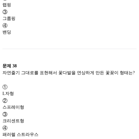
랩핑
③
그룹핑
④
밴딩
문제
38
자연줄기 그대로를 표현해서 꽃다발을 연상하게 만든 꽃꽂이 형태는?
①
L자형
②
스프레이형
③
크리센트형
④
패러렐 스트라우스