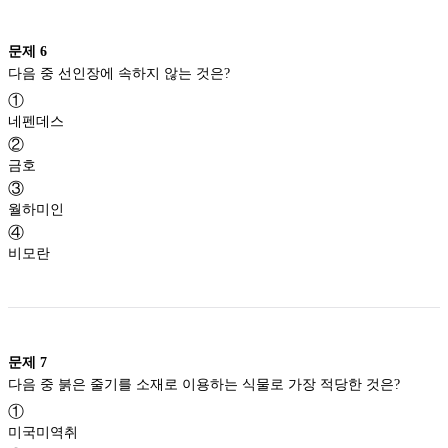
문제
6
다음 중 선인장에 속하지 않는 것은?
①
네펜데스
②
금호
③
월하미인
④
비모란
문제
7
다음 중 붉은 줄기를 소재로 이용하는 식물로 가장 적당한 것은?
①
미국미역취