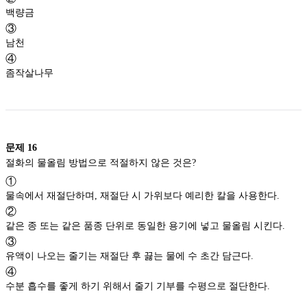
백량금
③
남천
④
좀작살나무
문제
16
절화의 물올림 방법으로 적절하지 않은 것은?
①
물속에서 재절단하며, 재절단 시 가위보다 예리한 칼을 사용한다.
②
같은 종 또는 같은 품종 단위로 동일한 용기에 넣고 물올림 시킨다.
③
유액이 나오는 줄기는 재절단 후 끓는 물에 수 초간 담근다.
④
수분 흡수를 좋게 하기 위해서 줄기 기부를 수평으로 절단한다.