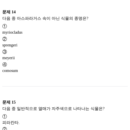
문제
14
다음 중 아스파라거스 속이 아닌 식물의 종명은?
①
myriocladus
②
sprengeri
③
meyerii
④
comosum
문제
15
다음 중 일반적으로 열매가 자주색으로 나타나는 식물은?
①
피라칸타.
②