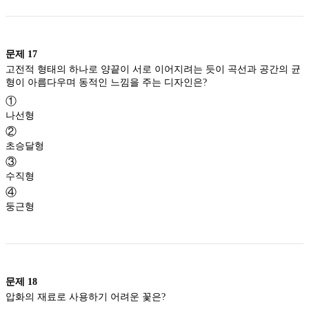
문제
17
고전적 형태의 하나로 양끝이 서로 이어지려는 듯이 곡선과 공간의 균
형이 아름다우며 동적인 느낌을 주는 디자인은?
①
나선형
②
초승달형
③
수직형
④
둥근형
문제
18
압화의 재료로 사용하기 어려운 꽃은?