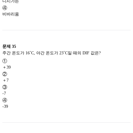
디시가든
④
비바리움
문제
35
주간 온도가 16˚C, 야간 온도가 23˚C일 때의 DIF 값은?
①
＋39
②
＋7
③
-7
④
-39