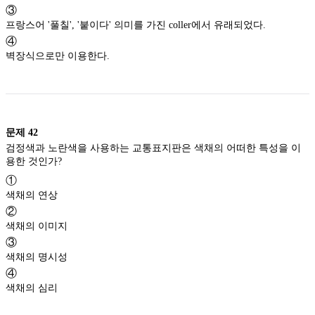
③
프랑스어 '풀칠', '붙이다' 의미를 가진 coller에서 유래되었다.
④
벽장식으로만 이용한다.
문제
42
검정색과 노란색을 사용하는 교통표지판은 색채의 어떠한 특성을 이
용한 것인가?
①
색채의 연상
②
색채의 이미지
③
색채의 명시성
④
색채의 심리