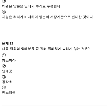
③
체관은 양분을 잎에서 뿌리로 수송한다.
④
괴경은 뿌리가 비대하여 양분의 저장기관으로 변태한 것이다.
문제
13
다음 절화의 형태분류 중 필러 플라워에 속하지 않는 것은?
①
카스피아
②
안개꽃
③
공작초
④
안스리움