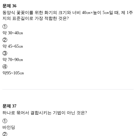
문제
36
동양식 꽃꽂이를 위한 화기의 크기와 너비 40㎝×높이 5㎝일 때, 제 1주
지의 표준길이로 가장 적합한 것은?
①
약 30~40㎝
②
약 45~65㎝
③
약 70~90㎝
④
약95~105㎝
문제
37
하나로 묶어서 결합시키는 기법이 아닌 것은?
①
바인딩
②