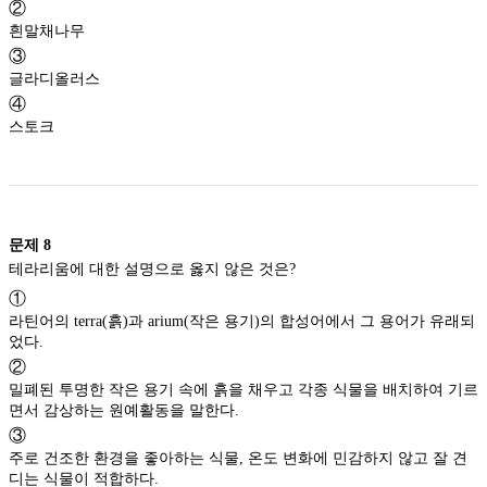
②
흰말채나무
③
글라디올러스
④
스토크
문제
8
테라리움에 대한 설명으로 옳지 않은 것은?
①
라틴어의 terra(흙)과 arium(작은 용기)의 합성어에서 그 용어가 유래되
었다.
②
밀폐된 투명한 작은 용기 속에 흙을 채우고 각종 식물을 배치하여 기르
면서 감상하는 원예활동을 말한다.
③
주로 건조한 환경을 좋아하는 식물, 온도 변화에 민감하지 않고 잘 견
디는 식물이 적합하다.