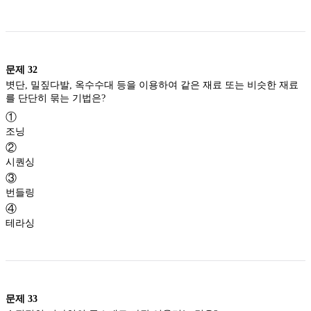
문제
32
볏단, 밀짚다발, 옥수수대 등을 이용하여 같은 재료 또는 비슷한 재료
를 단단히 묶는 기법은?
①
조닝
②
시퀀싱
③
번들링
④
테라싱
문제
33