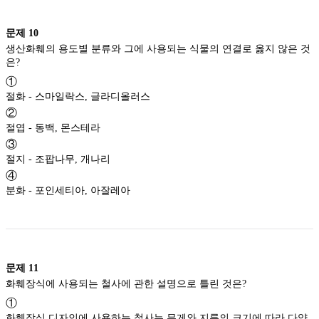
문제
10
생산화훼의 용도별 분류와 그에 사용되는 식물의 연결로 옳지 않은 것
은?
①
절화 - 스마일락스, 글라디올러스
②
절엽 - 동백, 몬스테라
③
절지 - 조팝나무, 개나리
④
분화 - 포인세티아, 아잘레아
문제
11
화훼장식에 사용되는 철사에 관한 설명으로 틀린 것은?
①
화훼장식 디자인에 사용하는 철사는 무게와 지름의 크기에 따라 다양