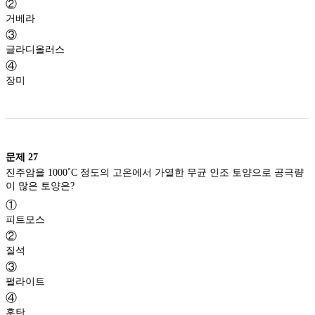
②
거베라
③
글라디올러스
④
장미
문제
27
진주암을 1000˚C 정도의 고온에서 가열한 무균 인조 토양으로 공극량
이 많은 토양은?
①
피트모스
②
질석
③
펄라이트
④
훈탄