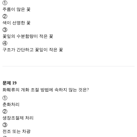
①
주름이 많은 꽃
②
색이 선명한 꽃
③
꽃잎의 수분함량이 적은 꽃
④
구조가 간단하고 꽃잎이 작은 꽃
문제
19
화훼류의 개화 조절 방법에 속하지 않는 것은?
①
춘화처리
②
생장조절제 처리
③
전조 또는 차광