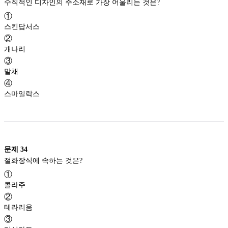
수직적인 디자인의 주소재로 가장 어울리는 것은?
①
스킨답서스
②
개나리
③
말채
④
스마일락스
문제
34
절화장식에 속하는 것은?
①
콜라주
②
테라리움
③