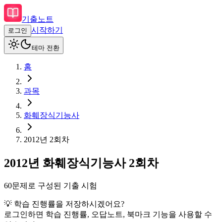
기출노트
시작하기
로그인
테마 전환
홈
과목
화훼장식기능사
2012
년
2회차
2012
년
화훼장식기능사
2회차
60
문제로 구성된 기출 시험
💡 학습 진행률을 저장하시겠어요?
로그인하면 학습 진행률, 오답노트, 북마크 기능을 사용할 수