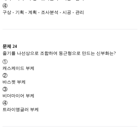
④
구상 - 기획 - 계획 - 조사분석 - 시공 - 관리
문제
24
줄기를 나선상으로 조합하여 둥근형으로 만드는 신부화는?
①
캐스케이드 부케
②
바스켓 부케
③
비더마이어 부케
④
트라이앵글러 부케