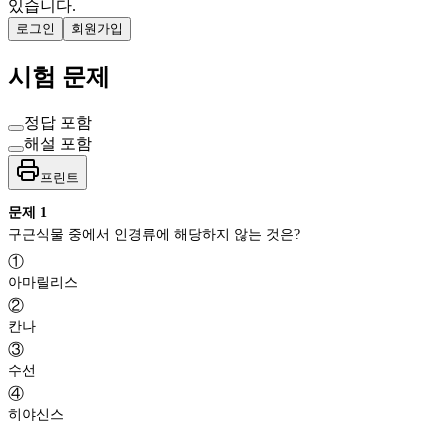
있습니다.
로그인
회원가입
시험 문제
정답 포함
해설 포함
프린트
문제
1
구근식물 중에서 인경류에 해당하지 않는 것은?
①
아마릴리스
②
칸나
③
수선
④
히야신스