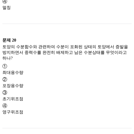
④
멀칭
문제
20
토양의 수분함수와 관련하여 수분이 포화된 상태의 토양에서 증발을
방지하면서 중력수를 완전히 배제하고 남은 수분상태를 무엇이라고
하나?
①
최대용수량
②
포장용수량
③
초기위조점
④
영구위조점