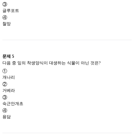
③
글루포트
④
철망
문제
5
다음 중 잎의 착생양식이 대생하는 식물이 아닌 것은?
①
개나리
②
거베라
③
숙근안개초
④
용담