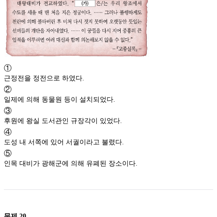
①
근정전을 정전으로 하였다.
②
일제에 의해 동물원 등이 설치되었다.
③
후원에 왕실 도서관인 규장각이 있었다.
④
도성 내 서쪽에 있어 서궐이라고 불렸다.
⑤
인목 대비가 광해군에 의해 유폐된 장소이다.
문제
20