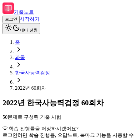
기출노트
시작하기
로그인
테마 전환
홈
과목
한국사능력검정
2022
년
60회차
2022
년
한국사능력검정
60회차
50
문제로 구성된 기출 시험
💡 학습 진행률을 저장하시겠어요?
로그인하면 학습 진행률, 오답노트, 북마크 기능을 사용할 수