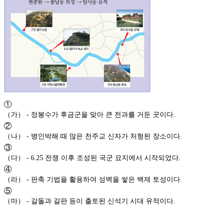
①
（가） - 정봉수가 후금군을 맞아 큰 전과를 거둔 곳이다.
②
（나） - 병인박해 때 많은 천주교 신자가 처형된 장소이다.
③
（다） - 6.25 전쟁 이후 조성된 국군 묘지에서 시작되었다.
④
（라） - 판축 기법을 활용하여 성벽을 쌓은 백제 토성이다.
⑤
（마） - 갈돌과 갈판 등이 출토된 신석기 시대 유적이다.