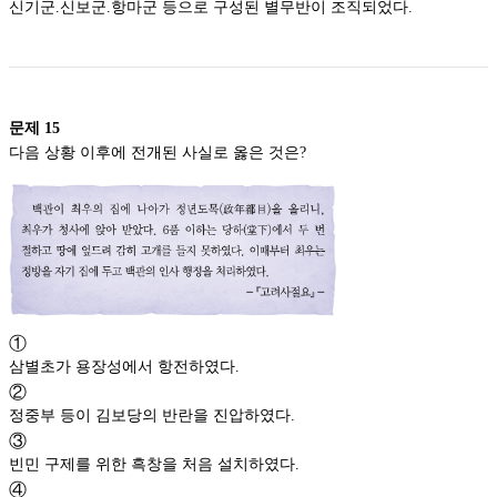
신기군.신보군.항마군 등으로 구성된 별무반이 조직되었다.
문제
15
다음 상황 이후에 전개된 사실로 옳은 것은?
①
삼별초가 용장성에서 항전하였다.
②
정중부 등이 김보당의 반란을 진압하였다.
③
빈민 구제를 위한 흑창을 처음 설치하였다.
④