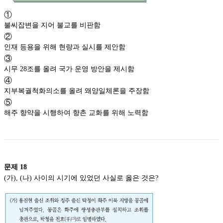
①
불씨잡변을 지어 불교를 비판함
②
인재 등용을 위해 현량과 실시를 제안함
③
시무 28조를 올려 국가 운영 방안을 제시함
④
지부복궐척화의소를 올려 왜양일체론을 주장함
⑤
해주 향약을 시행하여 향촌 교화를 위해 노력함
문제
18
(가), (나) 사이의 시기에 있었던 사실로 옳은 것은?