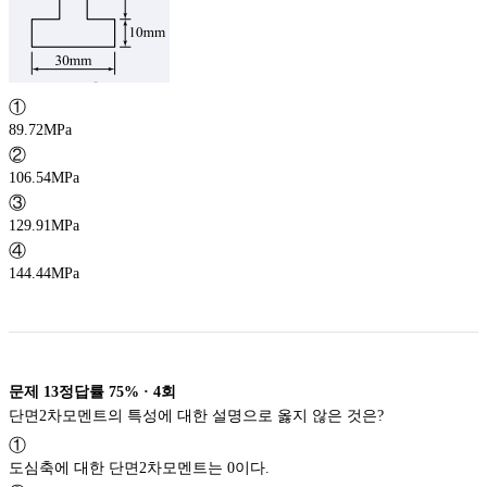
①
89.72MPa
②
106.54MPa
③
129.91MPa
④
144.44MPa
문제
13
정답률
75%
·
4
회
단면2차모멘트의 특성에 대한 설명으로 옳지 않은 것은?
①
도심축에 대한 단면2차모멘트는 0이다.