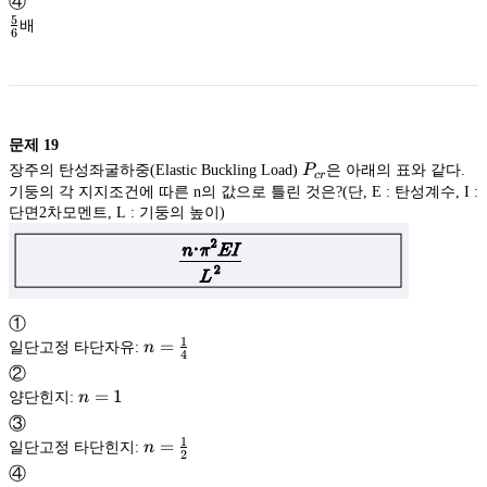
④
{5}
5
배
6
\frac{5}
{6}
문제
19
P_{cr}
장주의 탄성좌굴하중(Elastic Buckling Load)
P
은 아래의 표와 같다.
cr
기둥의 각 지지조건에 따른 n의 값으로 틀린 것은?(단, E : 탄성계수, I :
단면2차모멘트, L : 기둥의 높이)
①
1
n=
=
일단고정 타단자유:
n
4
\frac{1}
②
{4}
n=1
=
1
양단힌지:
n
③
1
n=
=
일단고정 타단힌지:
n
2
\frac{1}
④