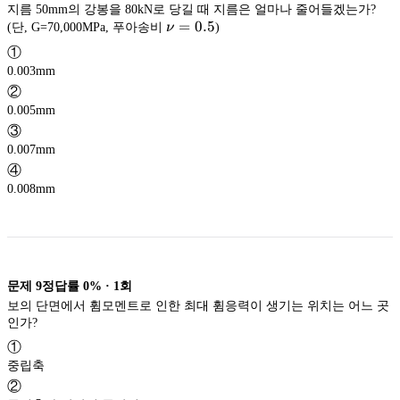
지름 50mm의 강봉을 80kN로 당길 때 지름은 얼마나 줄어들겠는가?
\nu
=
0.5
(단, G=70,000MPa, 푸아송비
ν
)
=0.5
①
0.003mm
②
0.005mm
③
0.007mm
④
0.008mm
문제
9
정답률
0%
·
1
회
보의 단면에서 휨모멘트로 인한 최대 휨응력이 생기는 위치는 어느 곳
인가?
①
중립축
②