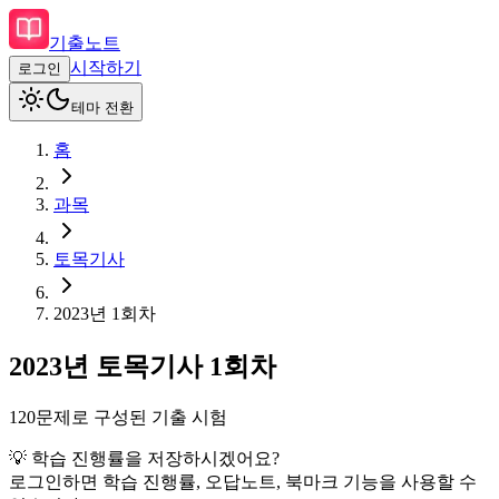
기출노트
시작하기
로그인
테마 전환
홈
과목
토목기사
2023
년
1회차
2023
년
토목기사
1회차
120
문제로 구성된 기출 시험
💡 학습 진행률을 저장하시겠어요?
로그인하면 학습 진행률, 오답노트, 북마크 기능을 사용할 수