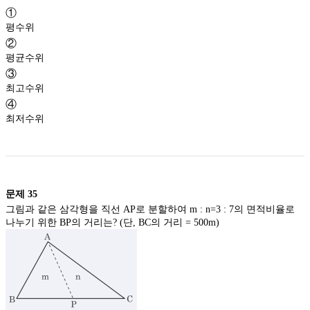
①
평수위
②
평균수위
③
최고수위
④
최저수위
문제
35
그림과 같은 삼각형을 직선 AP로 분할하여 m : n=3 : 7의 면적비율로
나누기 위한 BP의 거리는? (단, BC의 거리 = 500m)