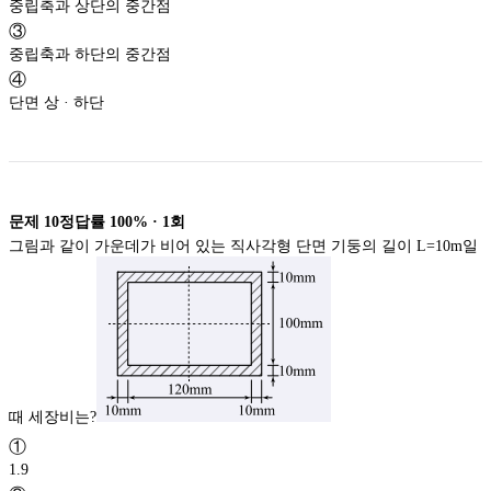
중립축과 상단의 중간점
③
중립축과 하단의 중간점
④
단면 상 · 하단
문제
10
정답률
100%
·
1
회
그림과 같이 가운데가 비어 있는 직사각형 단면 기둥의 길이 L=10m일
때 세장비는?
①
1.9