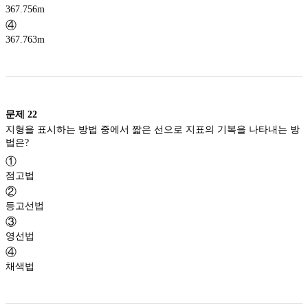
367.756m
④
367.763m
문제
22
지형을 표시하는 방법 중에서 짧은 선으로 지표의 기복을 나타내는 방
법은?
①
점고법
②
등고선법
③
영선법
④
채색법