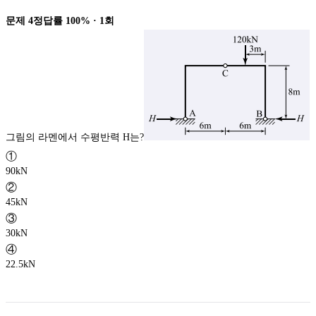
문제
4
정답률
100%
·
1
회
그림의 라멘에서 수평반력 H는?
①
90kN
②
45kN
③
30kN
④
22.5kN