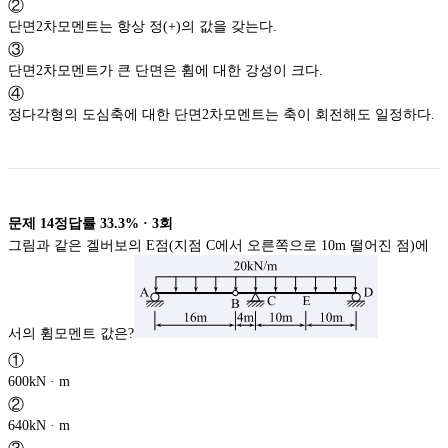
②
단면2차모멘트는 항상 정(+)의 값을 갖는다.
③
단면2차모멘트가 큰 단면은 휨에 대한 강성이 크다.
④
정다각형의 도심축에 대한 단면2차모멘트는 축이 회전해도 일정하다.
문제
14
정답률
33.3%
·
3
회
그림과 같은 겔버보의 E점(지점 C에서 오른쪽으로 10m 떨어진 점)에
서의 휨모멘트 값은?
①
600kN · m
②
640kN · m