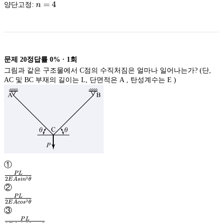
{2}
n=4
=
4
양단고정:
n
문제
20
정답률
0%
·
1
회
그림과 같은 구조물에서 C점의 수직처짐은 얼마나 일어나는가? (단,
AC 및 BC 부재의 길이는 L, 단면적은 A , 탄성계수는 E )
①
P
L
2
2
E
A
s
i
n
θ
\frac{PL}
②
{2EAsin^2\theta
P
L
2
2
E
A
co
s
θ
}
\frac{PL}
③
{2EAcos^2\theta
P
L