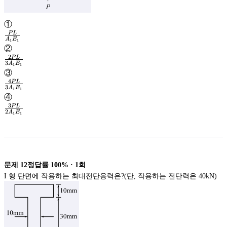
①
P
L
A
E
1
1
\frac{PL}
②
{A_1E_1}
2
P
L
3
A
E
1
1
\frac{2PL}
③
{3A_1E_1}
4
P
L
3
A
E
1
1
\frac{4PL}
④
{3A_1E_1}
3
P
L
2
A
E
1
1
\frac{3PL}
{2A_1E_1}
문제
12
정답률
100%
·
1
회
I 형 단면에 작용하는 최대전단응력은?(단, 작용하는 전단력은 40kN)