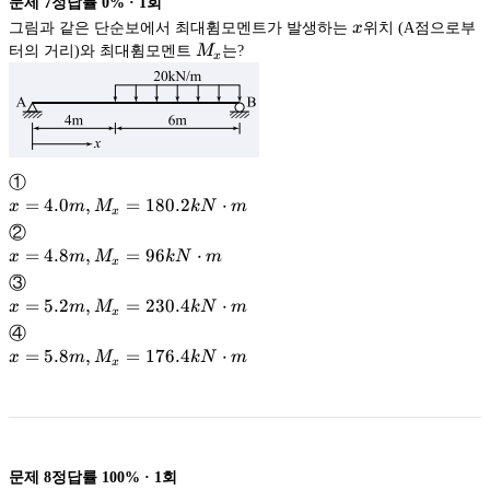
문제
7
정답률
0%
·
1
회
x
그림과 같은 단순보에서 최대휨모멘트가 발생하는
x
위치 (A점으로부
M_x
터의 거리)와 최대휨모멘트
M
는?
x
①
x=4.0m,
=
4.0
,
=
180.2
⋅
x
m
M
k
N
m
x
M_x=180.2kN\cdot
②
m
x=4.8m,
=
4.8
,
=
96
⋅
x
m
M
k
N
m
x
M_x=96kN\cdot
③
m
x=5.2m,
=
5.2
,
=
230.4
⋅
x
m
M
k
N
m
x
M_x=230.4kN\cdot
④
m
x=5.8m,
=
5.8
,
=
176.4
⋅
x
m
M
k
N
m
x
M_x=176.4kN\cdot
m
문제
8
정답률
100%
·
1
회