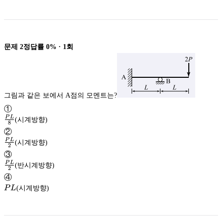
문제
2
정답률
0%
·
1
회
그림과 같은 보에서 A점의 모멘트는?
①
P
L
(시계방향)
8
\frac{PL}
②
{8}
P
L
(시계방향)
2
\frac{PL}
③
{2}
P
L
(반시계방향)
2
\frac{PL}
④
{2}
PL
P
L
(시계방향)