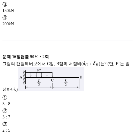
③
150kN
④
200kN
문제
16
정답률
50%
·
2
회
\delta
:
그림의 캔틸레버보에서 C점, B점의 처짐비(
δ
δ
)는? (단, EI는 일
C
B
_C:\delta
_B
정하다.)
①
3 : 8
②
3 : 7
③
2 : 5