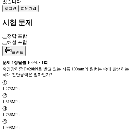
있습니다.
로그인
회원가입
시험 문제
정답 포함
해설 포함
프린트
문제
1
정답률
100%
·
1
회
축인장하중 P=20kN을 받고 있는 지름 100mm의 원형봉 속에 발생하는
최대 전단응력은 얼마인가?
①
1.273MPa
②
1.515MPa
③
1.756MPa
④
1.998MPa