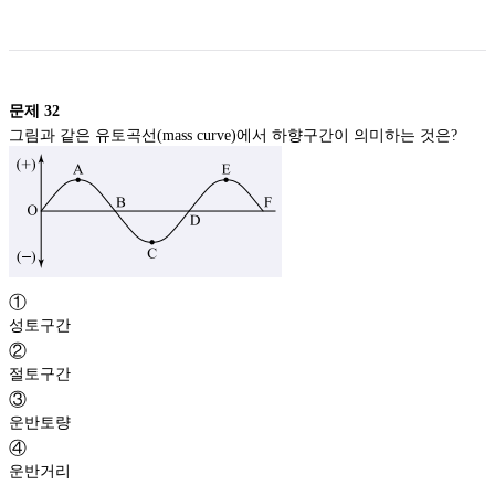
문제
32
그림과 같은 유토곡선(mass curve)에서 하향구간이 의미하는 것은?
①
성토구간
②
절토구간
③
운반토량
④
운반거리