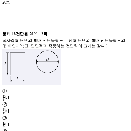
20m
문제
18
정답률
50%
·
2
회
직사각형 단면의 최대 전단응력도는 원형 단면의 최대 전단응력도의
몇 배인가? (단, 단면적과 작용하는 전단력의 크기는 같다.)
①
9
배
8
\frac{9}
②
{8}
8
배
9
\frac{8}
③
{9}
6
배
5
\frac{6}