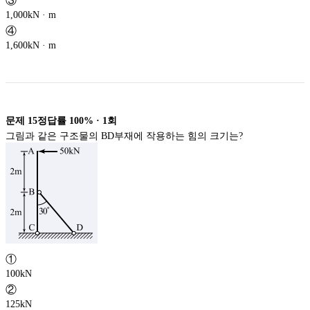
③
1,000kN · m
④
1,600kN · m
문제
15
정답률
100%
·
1
회
그림과 같은 구조물의 BD부재에 작용하는 힘의 크기는?
①
100kN
②
125kN