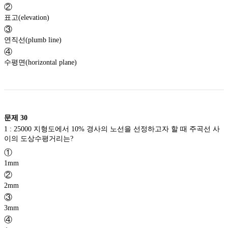
②
표고(elevation)
③
연직선(plumb line)
④
수평면(horizontal plane)
문제
30
1 : 25000 지형도에서 10% 경사의 노선을 선정하고자 할 때 주곡선 사
이의 도상수평거리는?
①
1mm
②
2mm
③
3mm
④