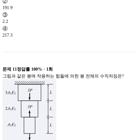
②
191.9
③
2.2
④
217.3
문제
11
정답률
100%
·
1
회
그림과 같은 봉에 작용하는 힘들에 의한 봉 전체의 수직처짐은?