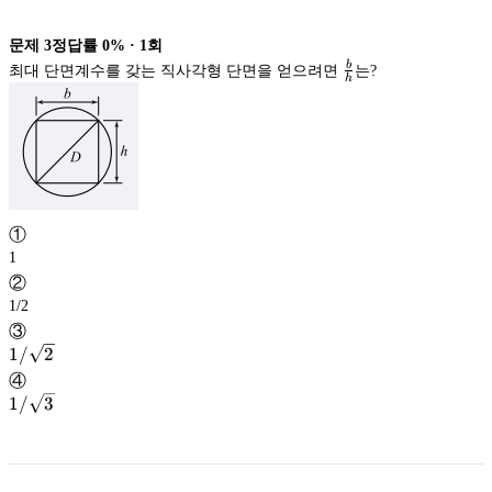
문제
3
정답률
0%
·
1
회
b
최대 단면계수를 갖는 직사각형 단면을 얻으려면
는?
h
\frac{b}
{h}
①
1
②
1/2
③
1/
1/
2
\sqrt{2}
2
④
1/
1/
3
\sqrt{3}
3