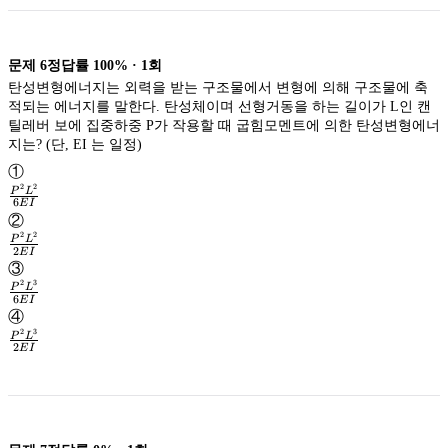
문제
6
정답률
100%
·
1
회
탄성변형에너지는 외력을 받는 구조물에서 변형에 의해 구조물에 축
적되는 에너지를 말한다. 탄성체이며 선형거동을 하는 길이가 L인 캔
틸레버 보에 집중하중 P가 작용할 때 굽힘모멘트에 의한 탄성변형에너
지는? (단, EI 는 일정)
①
2
2
P
L
6
E
I
\frac{P^2L^2}
②
{6EI}
2
2
P
L
2
E
I
\frac{P^2L^2}
③
{2EI}
2
3
P
L
6
E
I
\frac{P^2L^3}
④
{6EI}
2
3
P
L
2
E
I
\frac{P^2L^3}
{2EI}