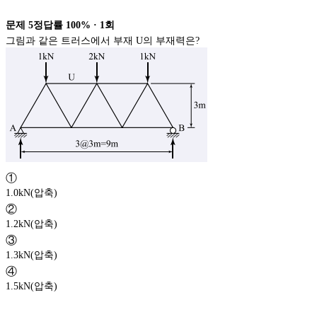
문제
5
정답률
100%
·
1
회
그림과 같은 트러스에서 부재 U의 부재력은?
①
1.0kN(압축)
②
1.2kN(압축)
③
1.3kN(압축)
④
1.5kN(압축)