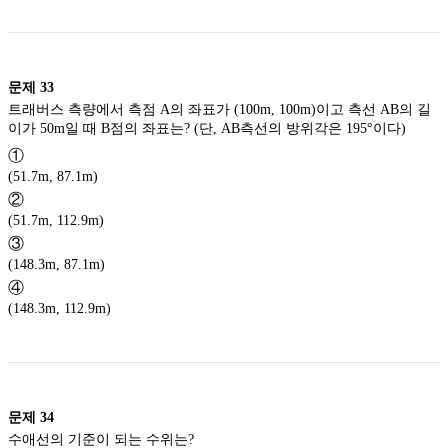
문제
33
트래버스 측량에서 측점 A의 좌표가 (100m, 100m)이고 측선 AB의 길
이가 50m일 때 B점의 좌표는? (단, AB측선의 방위각은 195°이다)
①
(51.7m, 87.1m)
②
(51.7m, 112.9m)
③
(148.3m, 87.1m)
④
(148.3m, 112.9m)
문제
34
수애선의 기준이 되는 수위는?