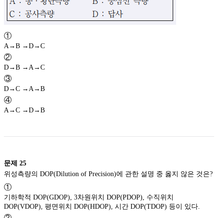
①
A→B →D→C
②
D→B →A→C
③
D→C →A→B
④
A→C →D→B
문제
25
위성측량의 DOP(Dilution of Precision)에 관한 설명 중 옳지 않은 것은?
①
기하학적 DOP(GDOP), 3차원위치 DOP(PDOP), 수직위치
DOP(VDOP), 평면위치 DOP(HDOP), 시간 DOP(TDOP) 등이 있다.
②