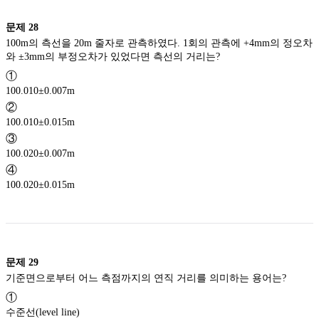
문제
28
100m의 측선을 20m 줄자로 관측하였다. 1회의 관측에 +4mm의 정오차
와 ±3mm의 부정오차가 있었다면 측선의 거리는?
①
100.010±0.007m
②
100.010±0.015m
③
100.020±0.007m
④
100.020±0.015m
문제
29
기준면으로부터 어느 측점까지의 연직 거리를 의미하는 용어는?
①
수준선(level line)