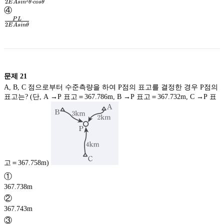
2
2
⋅
E
A
s
i
n
θ
cos
θ
}
\frac{PL}
④
{2EAsin^2\theta
P
L
2
E
A
s
in
θ
\cdot
\frac{PL}
cos\theta
{2EAsin\theta
}
}
문제
21
A, B, C 점으로부터 수준측량을 하여 P점의 표고를 결정한 경우 P점의
표고는? (단, A →P 표고＝367.786m, B →P 표고＝367.732m, C →P 표
고＝367.758m)
①
367.738m
②
367.743m
③