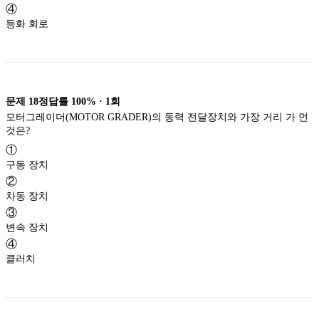
④
등화 회로
문제
18
정답률
100%
·
1
회
모터그레이더(MOTOR GRADER)의 동력 전달장치와 가장 거리 가 먼
것은?
①
구동 장치
②
차동 장치
③
변속 장치
④
클러치