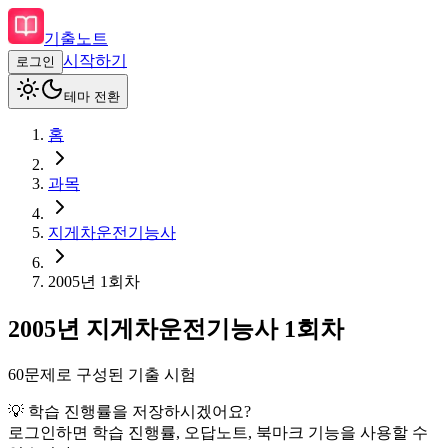
기출노트
시작하기
로그인
테마 전환
홈
과목
지게차운전기능사
2005
년
1회차
2005
년
지게차운전기능사
1회차
60
문제로 구성된 기출 시험
💡 학습 진행률을 저장하시겠어요?
로그인하면 학습 진행률, 오답노트, 북마크 기능을 사용할 수