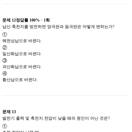
문제
12
정답률
100%
·
1
회
납산 축전지를 방전하면 양극판과 음극판은 어떻게 변하는가?
①
해면상납으로 바뀐다.
②
일산화납으로 바뀐다.
③
과산화납으로 바뀐다.
④
황산납으로 바뀐다.
문제
13
발전기 출력 및 축전지 전압이 낮을 때의 원인이 아닌 것은?
①