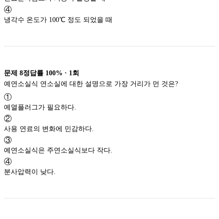
④
냉각수 온도가 100℃ 정도 되었을 때
문제
8
정답률
100%
·
1
회
예연소실식 연소실에 대한 설명으로 가장 거리가 먼 것은?
①
예열플러그가 필요하다.
②
사용 연료의 변화에 민감하다.
③
예연소실식은 주연소실식보다 작다.
④
분사압력이 낮다.