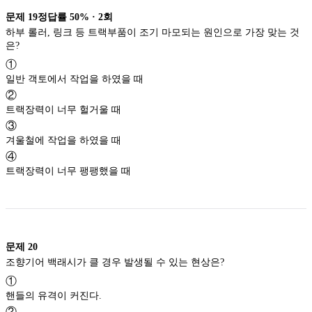
문제
19
정답률
50%
·
2
회
하부 롤러, 링크 등 트랙부품이 조기 마모되는 원인으로 가장 맞는 것
은?
①
일반 객토에서 작업을 하였을 때
②
트랙장력이 너무 헐거울 때
③
겨울철에 작업을 하였을 때
④
트랙장력이 너무 팽팽했을 때
문제
20
조향기어 백래시가 클 경우 발생될 수 있는 현상은?
①
핸들의 유격이 커진다.
②