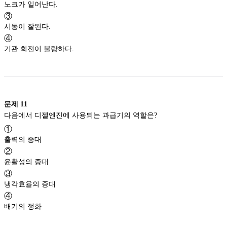
노크가 일어난다.
③
시동이 잘된다.
④
기관 회전이 불량하다.
문제
11
다음에서 디젤엔진에 사용되는 과급기의 역할은?
①
출력의 증대
②
윤활성의 증대
③
냉각효율의 증대
④
배기의 정화