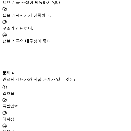
밸브 간극 조정이 필요하지 않다.
②
밸브 개폐시기가 정확하다.
③
구조가 간단하다.
④
밸브 기구의 내구성이 좋다.
문제
4
연료의 세탄가와 직접 관계가 있는 것은?
①
열효율
②
폭발압력
③
착화성
④