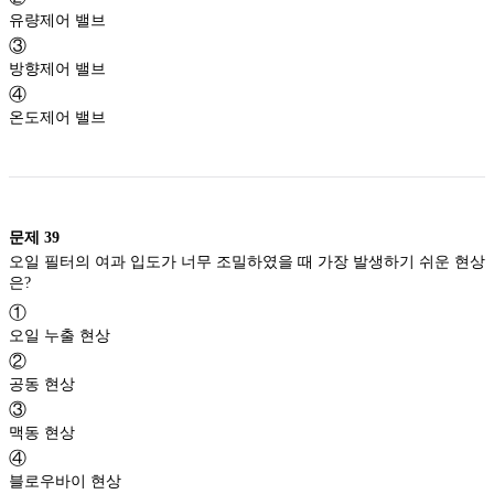
유량제어 밸브
③
방향제어 밸브
④
온도제어 밸브
문제
39
오일 필터의 여과 입도가 너무 조밀하였을 때 가장 발생하기 쉬운 현상
은?
①
오일 누출 현상
②
공동 현상
③
맥동 현상
④
블로우바이 현상