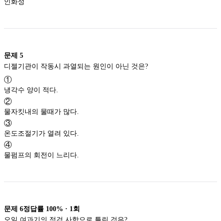
인화성
문제
5
디젤기관이 작동시 과열되는 원인이 아닌 것은?
①
냉각수 양이 적다.
②
물자킷내의 물때가 많다.
③
온도조절기가 열려 있다.
④
물펌프의 회전이 느리다.
문제
6
정답률
100%
·
1
회
오일 여과기의 점검 사항으로 틀린 것은?