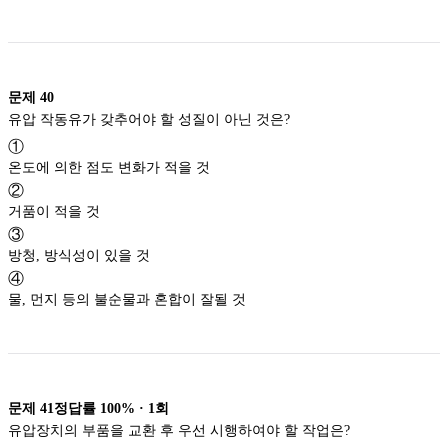
문제
40
유압 작동유가 갖추어야 할 성질이 아닌 것은?
①
온도에 의한 점도 변화가 적을 것
②
거품이 적을 것
③
방청, 방식성이 있을 것
④
물, 먼지 등의 불순물과 혼합이 잘될 것
문제
41
정답률
100%
·
1
회
유압장치의 부품을 교환 후 우선 시행하여야 할 작업은?