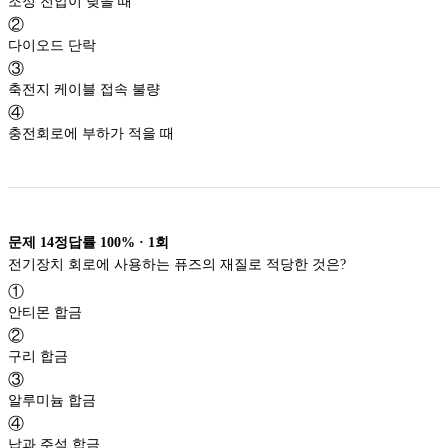
조정 전압이 낮을 때
②
다이오드 단락
③
축전지 케이블 접속 불량
④
충전회로에 부하가 적을 때
문제
14
정답률
100%
·
1
회
전기장치 회로에 사용하는 퓨즈의 재질로 적당한 것은?
①
안티몬 합금
②
구리 합금
③
알루미늄 합금
④
납과 주석 합금