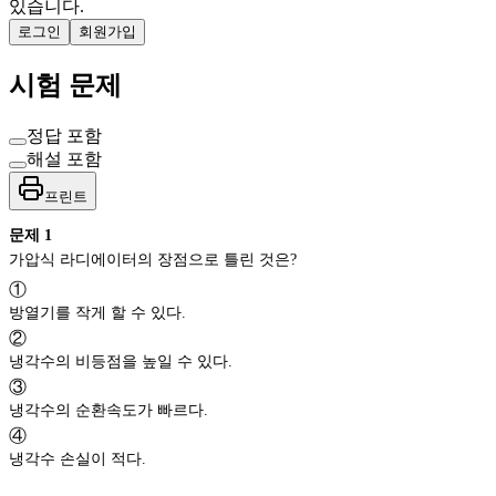
있습니다.
로그인
회원가입
시험 문제
정답 포함
해설 포함
프린트
문제
1
가압식 라디에이터의 장점으로 틀린 것은?
①
방열기를 작게 할 수 있다.
②
냉각수의 비등점을 높일 수 있다.
③
냉각수의 순환속도가 빠르다.
④
냉각수 손실이 적다.