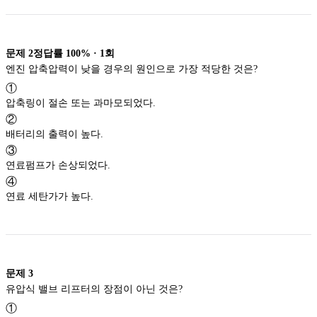
문제
2
정답률
100%
·
1
회
엔진 압축압력이 낮을 경우의 원인으로 가장 적당한 것은?
①
압축링이 절손 또는 과마모되었다.
②
배터리의 출력이 높다.
③
연료펌프가 손상되었다.
④
연료 세탄가가 높다.
문제
3
유압식 밸브 리프터의 장점이 아닌 것은?
①