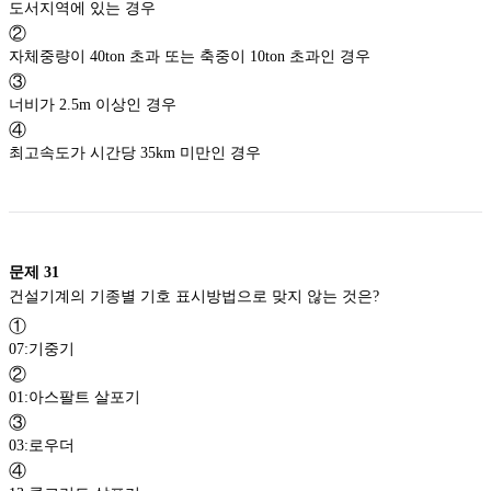
도서지역에 있는 경우
②
자체중량이 40ton 초과 또는 축중이 10ton 초과인 경우
③
너비가 2.5m 이상인 경우
④
최고속도가 시간당 35km 미만인 경우
문제
31
건설기계의 기종별 기호 표시방법으로 맞지 않는 것은?
①
07:기중기
②
01:아스팔트 살포기
③
03:로우더
④