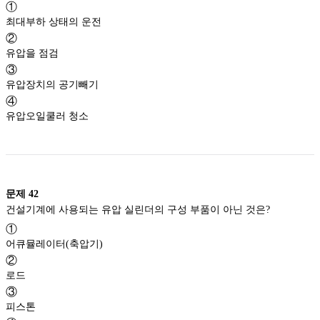
①
최대부하 상태의 운전
②
유압을 점검
③
유압장치의 공기빼기
④
유압오일쿨러 청소
문제
42
건설기계에 사용되는 유압 실린더의 구성 부품이 아닌 것은?
①
어큐뮬레이터(축압기)
②
로드
③
피스톤