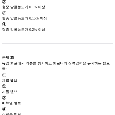
②
혈중 알콜농도가 0.1% 이상
③
혈중 알콜농도가 0.15% 이상
④
혈중 알콜농도가 0.2% 이상
문제
35
유압 회로에서 역류를 방지하고 회로내의 잔류압력을 유지하는 밸브
는?
①
체크 밸브
②
셔틀 밸브
③
매뉴얼 밸브
④
스로틀 밸브