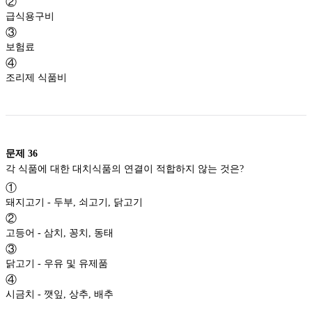
②
급식용구비
③
보험료
④
조리제 식품비
문제
36
각 식품에 대한 대치식품의 연결이 적합하지 않는 것은?
①
돼지고기 - 두부, 쇠고기, 닭고기
②
고등어 - 삼치, 꽁치, 동태
③
닭고기 - 우유 및 유제품
④
시금치 - 깻잎, 상추, 배추