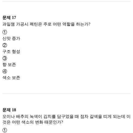
문제
17
과일잼 가공시 펙틴은 주로 어떤 역할을 하는가?
①
신맛 증가
②
구조 형성
③
향 보존
④
색소 보존
문제
18
오이나 배추의 녹색이 김치를 담구었을 때 점차 갈색을 띠게 되는데 이
것은 어떤 색소의 변화 때문인가?
①