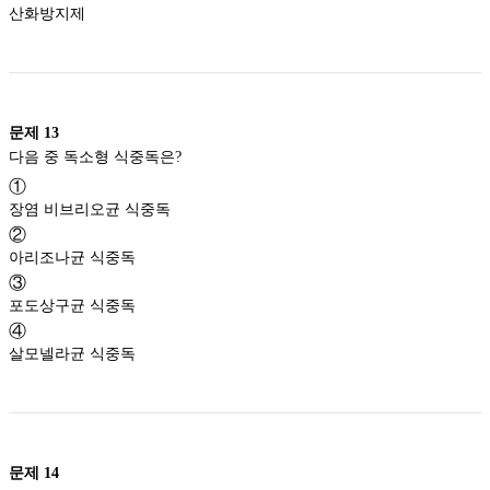
산화방지제
문제
13
다음 중 독소형 식중독은?
①
장염 비브리오균 식중독
②
아리조나균 식중독
③
포도상구균 식중독
④
살모넬라균 식중독
문제
14