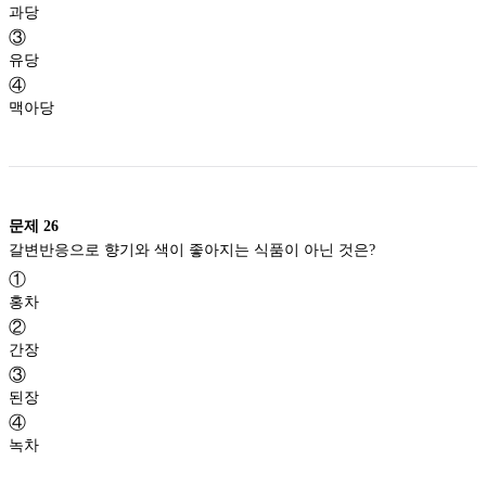
과당
③
유당
④
맥아당
문제
26
갈변반응으로 향기와 색이 좋아지는 식품이 아닌 것은?
①
홍차
②
간장
③
된장
④
녹차