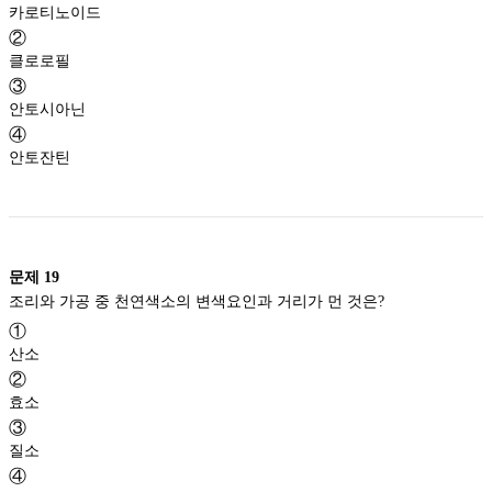
카로티노이드
②
클로로필
③
안토시아닌
④
안토잔틴
문제
19
조리와 가공 중 천연색소의 변색요인과 거리가 먼 것은?
①
산소
②
효소
③
질소
④