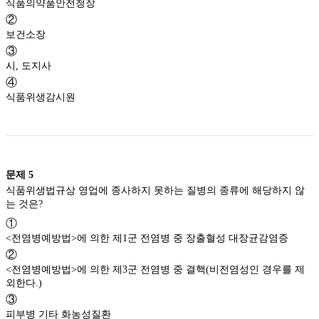
식품의약품안전청장
②
보건소장
③
시, 도지사
④
식품위생감시원
문제
5
식품위생법규상 영업에 종사하지 못하는 질병의 종류에 해당하지 않
는 것은?
①
<전염병예방법>에 의한 제1군 전염병 중 장출혈성 대장균감염증
②
<전염병예방법>에 의한 제3군 전염병 중 결핵(비전염성인 경우를 제
외한다.)
③
피부병 기타 화농성질환