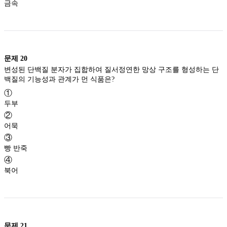
금속
문제
20
변성된 단백질 분자가 집합하여 질서정연한 망상 구조를 형성하는 단
백질의 기능성과 관계가 먼 식품은?
①
두부
②
어묵
③
빵 반죽
④
북어
문제
21