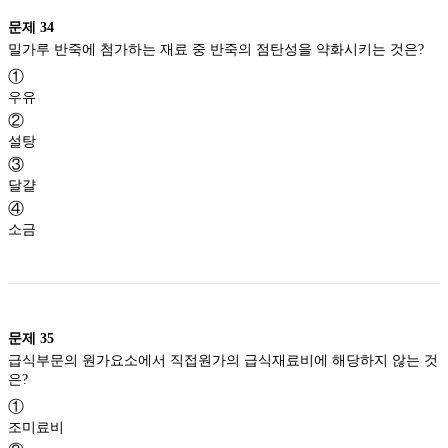
문제
34
밀가루 반죽에 첨가하는 재료 중 반죽의 점탄성을 약화시키는 것은?
①
우유
②
설탕
③
달걀
④
소금
문제
35
급식부문의 원가요소에서 직접원가의 급식재료비에 해당하지 않는 것
은?
①
조미료비