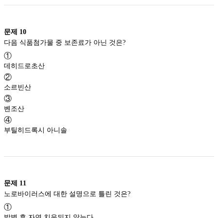
문제
10
다음 식품첨가물 중 보존료가 아닌 것은?
①
데히드로초산
②
소르빈산
③
벤조산
④
부틸히드록시 아니솔
문제
11
노로바이러스에 대한 설명으로 틀린 것은?
①
발병 후 자연 치유되지 않는다.