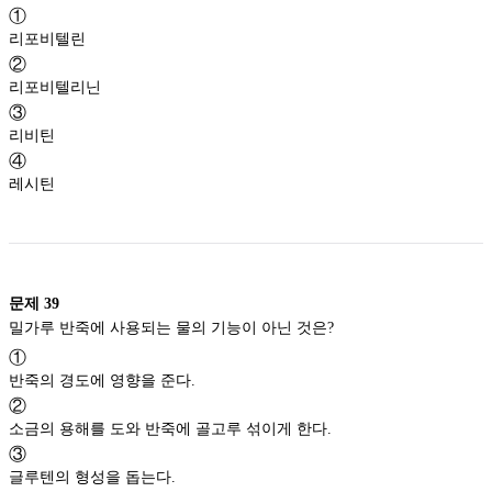
①
리포비텔린
②
리포비텔리닌
③
리비틴
④
레시틴
문제
39
밀가루 반죽에 사용되는 물의 기능이 아닌 것은?
①
반죽의 경도에 영향을 준다.
②
소금의 용해를 도와 반죽에 골고루 섞이게 한다.
③
글루텐의 형성을 돕는다.