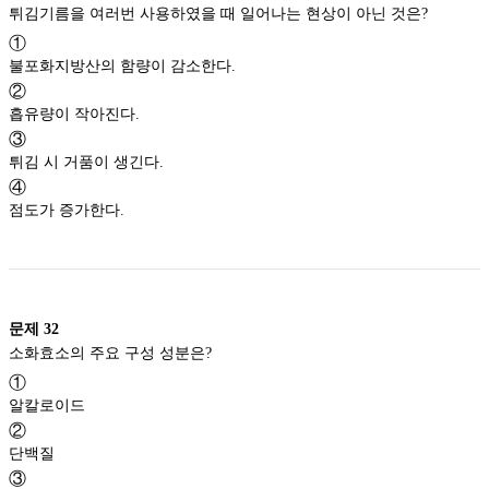
튀김기름을 여러번 사용하였을 때 일어나는 현상이 아닌 것은?
①
불포화지방산의 함량이 감소한다.
②
흡유량이 작아진다.
③
튀김 시 거품이 생긴다.
④
점도가 증가한다.
문제
32
소화효소의 주요 구성 성분은?
①
알칼로이드
②
단백질
③