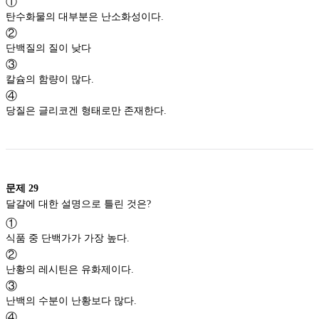
①
탄수화물의 대부분은 난소화성이다.
②
단백질의 질이 낮다
③
칼슘의 함량이 많다.
④
당질은 글리코겐 형태로만 존재한다.
문제
29
달걀에 대한 설명으로 틀린 것은?
①
식품 중 단백가가 가장 높다.
②
난황의 레시틴은 유화제이다.
③
난백의 수분이 난황보다 많다.
④