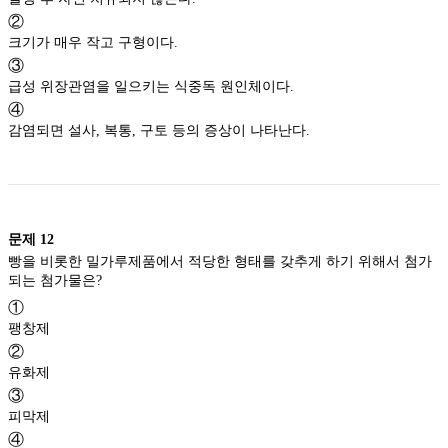
②
크기가 매우 작고 구형이다.
③
급성 위장관염을 일으키는 식중독 원인체이다.
④
감염되면 설사, 복통, 구토 등의 증상이 나타난다.
문제
12
빵을 비롯한 밀가루제품에서 적당한 형태를 갖추게 하기 위해서 첨가
되는 첨가물은?
①
팽창제
②
유화제
③
피막제
④