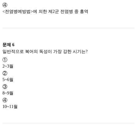
④
<전염병예방법>에 의한 제2군 전염병 중 홍역
문제
6
일반적으로 복어의 독성이 가장 강한 시기는?
①
2~3월
②
5~6월
③
8~9월
④
10~11월