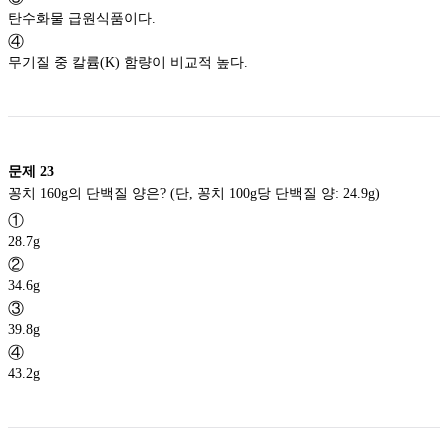
탄수화물 급원식품이다.
④
무기질 중 칼륨(K) 함량이 비교적 높다.
문제
23
꽁치 160g의 단백질 양은? (단, 꽁치 100g당 단백질 양: 24.9g)
①
28.7g
②
34.6g
③
39.8g
④
43.2g