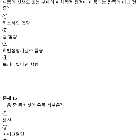
식품의 신선도 또는 부패의 이화학적 판정에 이용되는 항목이 아닌 것
은?
①
히스타민 함량
②
당 함량
③
휘발성염기질소 함량
④
트리메틸아민 함량
문제
15
다음 중 독버섯의 유독 성분은?
①
셉신
②
아미그달린