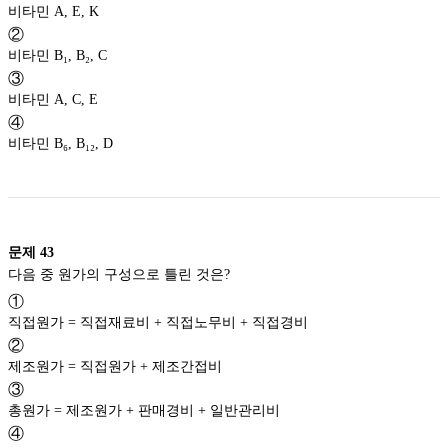
비타민 A, E, K
②
비타민 B₁, B₂, C
③
비타민 A, C, E
④
비타민 B₆, B₁₂, D
문제
43
다음 중 원가의 구성으로 틀린 것은?
①
직접원가 = 직접재료비 + 직접노무비 + 직접경비
②
제조원가 = 직접원가 + 제조간접비
③
총원가 = 제조원가 + 판매경비 + 일반관리비
④