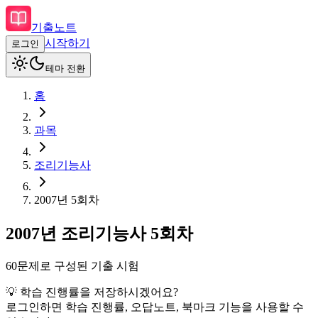
기출노트
시작하기
로그인
테마 전환
홈
과목
조리기능사
2007
년
5회차
2007
년
조리기능사
5회차
60
문제로 구성된 기출 시험
💡 학습 진행률을 저장하시겠어요?
로그인하면 학습 진행률, 오답노트, 북마크 기능을 사용할 수