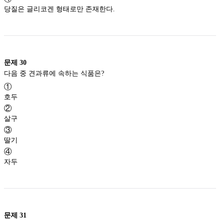
당질은 글리코겐 형태로만 존재한다.
문제
30
다음 중 견과류에 속하는 식품은?
①
호두
②
살구
③
딸기
④
자두
문제
31