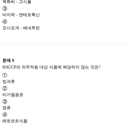
목화씨 - 고시폴
③
바지락 - 엔테로톡신
④
모시조개 - 베네루핀
문제
9
HACCP의 의무적용 대상 식품에 해당하지 않는 것은?
①
빙과류
②
비가열음료
③
껌류
④
레토르트식품