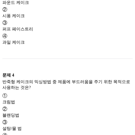
파운드 케이크
②
시퐁 케이크
③
퍼프 페이스트리
④
과일 케이크
문제
4
반죽형 케이크의 믹싱방법 중 제품에 부드러움을 주기 위한 목적으로
사용하는 것은?
①
크림법
②
블랜딩법
③
설탕/물 법