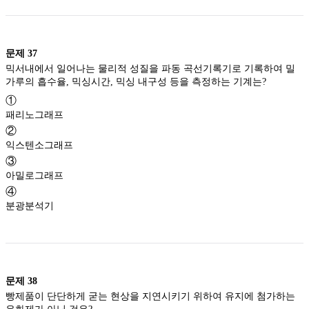
문제
37
믹서내에서 일어나는 물리적 성질을 파동 곡선기록기로 기록하여 밀
가루의 흡수율, 믹싱시간, 믹싱 내구성 등을 측정하는 기계는?
①
패리노그래프
②
익스텐소그래프
③
아밀로그래프
④
분광분석기
문제
38
빵제품이 단단하게 굳는 현상을 지연시키기 위하여 유지에 첨가하는