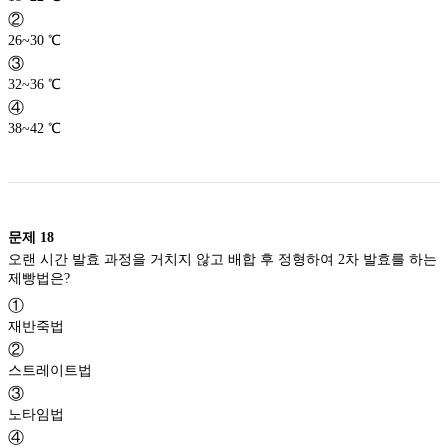
②
26~30 ℃
③
32~36 ℃
④
38~42 ℃
문제
18
오랜 시간 발효 과정을 거치지 않고 배합 후 정형하여 2차 발효를 하는
제빵법은?
①
재반죽법
②
스트레이트법
③
노타임법
④