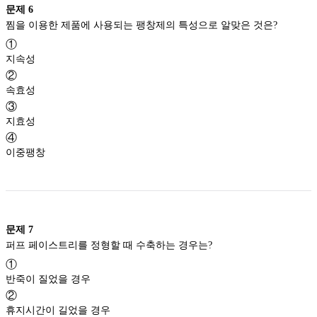
문제
6
찜을 이용한 제품에 사용되는 팽창제의 특성으로 알맞은 것은?
①
지속성
②
속효성
③
지효성
④
이중팽창
문제
7
퍼프 페이스트리를 정형할 때 수축하는 경우는?
①
반죽이 질었을 경우
②
휴지시간이 길었을 경우