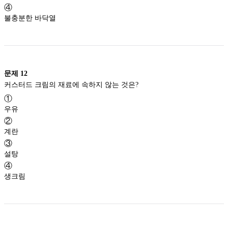
④
불충분한 바닥열
문제
12
커스터드 크림의 재료에 속하지 않는 것은?
①
우유
②
계란
③
설탕
④
생크림