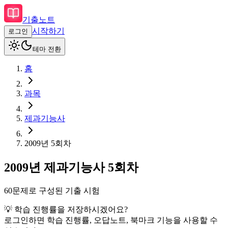
기출노트
시작하기
로그인
테마 전환
홈
과목
제과기능사
2009
년
5회차
2009
년
제과기능사
5회차
60
문제로 구성된 기출 시험
💡 학습 진행률을 저장하시겠어요?
로그인하면 학습 진행률, 오답노트, 북마크 기능을 사용할 수