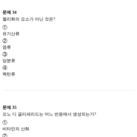
문제
34
젤리화의 요소가 아닌 것은?
①
유기산류
②
염류
③
당분류
④
펙틴류
문제
35
모노 디 글리세리드는 어느 반응에서 생성되는가?
①
비타민의 산화
②