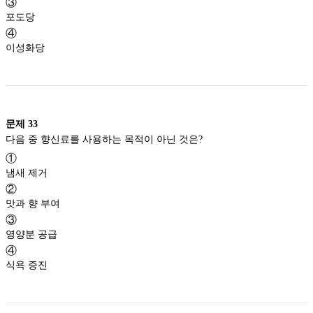
③
포도당
④
이성화당
문제
33
다음 중 향신료를 사용하는 목적이 아닌 것은?
①
냄새 제거
②
맛과 향 부여
③
영양분 공급
④
식욕 증진