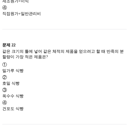
제조원가+이익
④
직접원가+일반관리비
문제
22
같은 크기의 틀에 넣어 같은 체적의 제품을 얻으려고 할 때 반죽의 분
할량이 가장 적은 제품은?
①
밀가루 식빵
②
호밀 식빵
③
옥수수 식빵
④
건포도 식빵