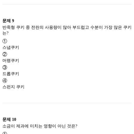
문제
9
반죽형 쿠키 중 전란의 사용량이 많아 부드럽고 수분이 가장 많은 쿠키
는?
①
스냅쿠키
②
머랭쿠키
③
드롭쿠키
④
스펀지 쿠키
문제
10
소금이 제과에 미치는 영향이 아닌 것은?