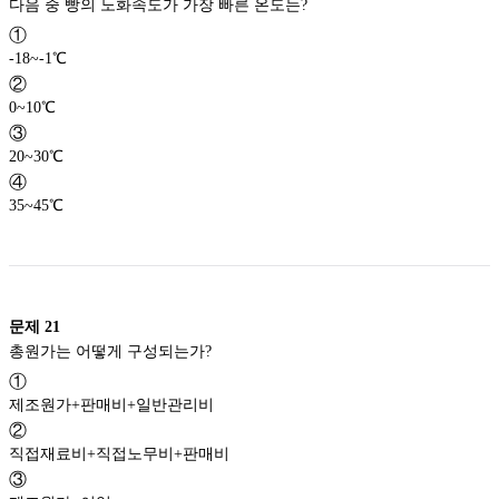
다음 중 빵의 노화속도가 가장 빠른 온도는?
①
-18~-1℃
②
0~10℃
③
20~30℃
④
35~45℃
문제
21
총원가는 어떻게 구성되는가?
①
제조원가+판매비+일반관리비
②
직접재료비+직접노무비+판매비
③