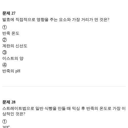
문제
27
발효에 직접적으로 영향을 주는 요소와 가장 거리가 먼 것은?
①
반죽 온도
②
계란의 신선도
③
이스트의 양
④
반죽의 pH
문제
28
스트레이트법으로 일반 식빵을 만들 때 믹싱 후 반죽의 온도로 가장 이
상적인 것은?
①
20℃