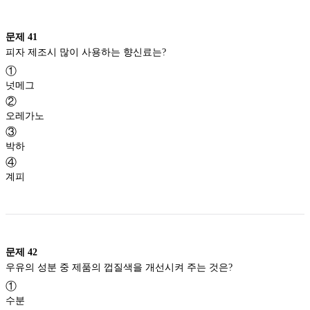
문제
41
피자 제조시 많이 사용하는 향신료는?
①
넛메그
②
오레가노
③
박하
④
계피
문제
42
우유의 성분 중 제품의 껍질색을 개선시켜 주는 것은?
①
수분