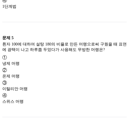
④
1단계법
문제
5
흰자 100에 대하여 설탕 180의 비율로 만든 머랭으로써 구웠을 때 표면
에 광택이 나고 하루쯤 두었다가 사용해도 무방한 머랭은?
①
냉제 머랭
②
온제 머랭
③
이탈리안 머랭
④
스위스 머랭