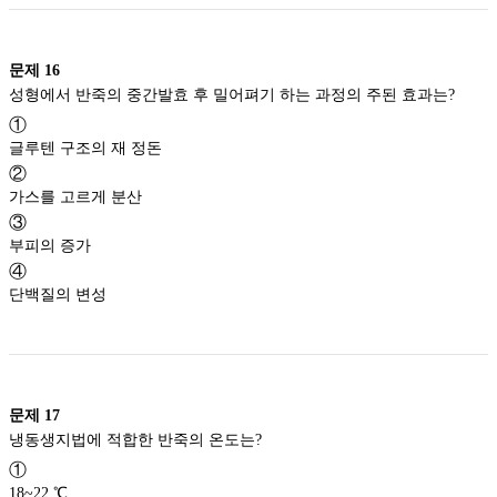
문제
16
성형에서 반죽의 중간발효 후 밀어펴기 하는 과정의 주된 효과는?
①
글루텐 구조의 재 정돈
②
가스를 고르게 분산
③
부피의 증가
④
단백질의 변성
문제
17
냉동생지법에 적합한 반죽의 온도는?
①
18~22 ℃