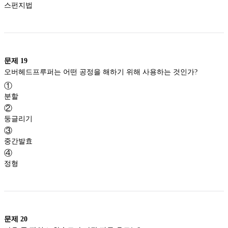
스펀지법
문제
19
오버헤드프루퍼는 어떤 공정을 해하기 위해 사용하는 것인가?
①
분할
②
둥글리기
③
중간발효
④
정형
문제
20