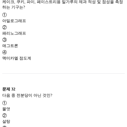
케이크, 쿠키, 파이, 페이스트리용 밀가루의 제과 적성 및 점성을 측정
하는 기구는?
①
아밀로그래프
②
패리노그래프
③
애그트론
④
맥미카엘 점도계
문제
32
다음 중 전분당이 아닌 것인?
①
물엿
②
설탕