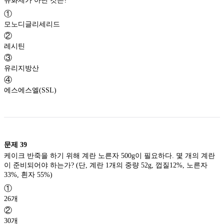
유화제가 아닌 것은?
①
모노디글리세리드
②
레시틴
③
유리지방산
④
에스에스엘(SSL)
문제
39
케이크 반죽을 하기 위해 계란 노른자 500g이 필요하다. 몇 개의 계란
이 준비되어야 하는가? (단, 계란 1개의 중량 52g, 껍질12%, 노른자
33%, 흰자 55%)
①
26개
②
30개