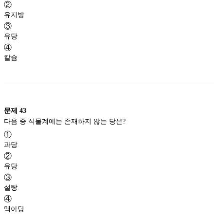
②
유지방
③
유당
④
칼슘
문제
43
다음 중 식물계에는 존재하지 않는 당은?
①
과당
②
유당
③
설탕
④
맥아당