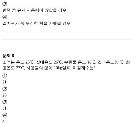
③
반죽 중 유지 사용량이 많았을 경우
④
밀어펴기 중 무리한 힘을 가했을 경우
문제
8
소맥분 온도 25℃, 실내온도 26℃, 수돗물 온도 18℃, 결과온도30 ℃, 희
망온도 27℃, 사용물의 양이 10kg일 때 마찰계수는?
①
21
②
26
③
31
④
4