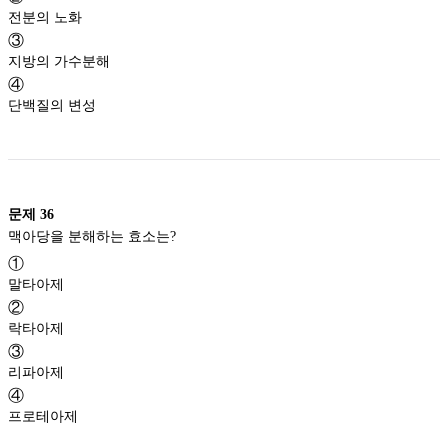
전분의 노화
③
지방의 가수분해
④
단백질의 변성
문제
36
맥아당을 분해하는 효소는?
①
말타아제
②
락타아제
③
리파아제
④
프로테아제