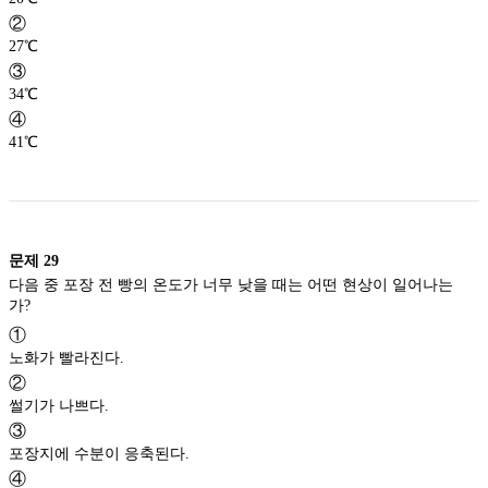
②
27℃
③
34℃
④
41℃
문제
29
다음 중 포장 전 빵의 온도가 너무 낮을 때는 어떤 현상이 일어나는
가?
①
노화가 빨라진다.
②
썰기가 나쁘다.
③
포장지에 수분이 응축된다.
④