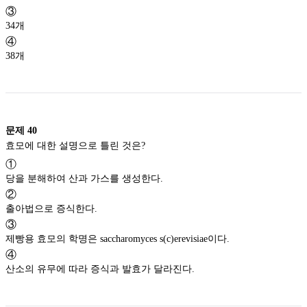
③
34개
④
38개
문제
40
효모에 대한 설명으로 틀린 것은?
①
당을 분해하여 산과 가스를 생성한다.
②
출아법으로 증식한다.
③
제빵용 효모의 학명은 saccharomyces s(c)erevisiae이다.
④
산소의 유무에 따라 증식과 발효가 달라진다.