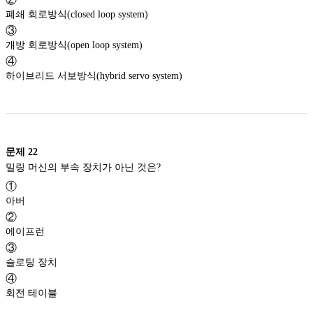
폐쇄 회로방식(closed loop system)
③
개방 회로방식(open loop system)
④
하이브리드 서보방식(hybrid servo system)
문제
22
밀링 머신의 부속 장치가 아닌 것은?
①
아버
②
에이프런
③
슬로팅 장치
④
회전 테이블