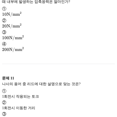
\mathrm{mm}
mm
\mathrm{kN}
kN
때 내부에 발생하는 압축응력은 얼마인가?
①
2
10
10
N/m
m
2
\mathrm{N/mm^2}
N/m
m
②
2
20
20
N/m
m
2
\mathrm{N/mm^2}
N/m
m
③
2
100
100
N/m
m
2
\mathrm{N/mm^2}
N/m
m
④
2
200
200
N/m
m
2
\mathrm{N/mm^2}
N/m
m
문제
11
나사의 용어 중 리드에 대한 설명으로 맞는 것은?
①
1회전시 작용되는 토크
②
1회전시 이동한 거리
③