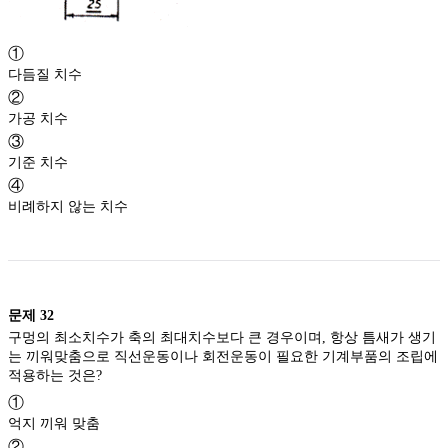
①
다듬질 치수
②
가공 치수
③
기준 치수
④
비례하지 않는 치수
문제
32
구멍의 최소치수가 축의 최대치수보다 큰 경우이며, 항상 틈새가 생기
는 끼워맞춤으로 직선운동이나 회전운동이 필요한 기계부품의 조립에
적용하는 것은?
①
억지 끼워 맞춤
②