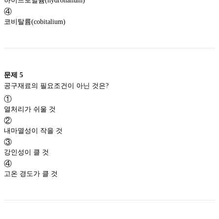
하이드로날륨(hydronalium)
④
코비탈륨(cobitalium)
문제
5
공구재료의 필요조건이 아닌 것은?
①
열처리가 쉬울 것
②
내마멸성이 작을 것
③
강인성이 클 것
④
고온 경도가 클 것