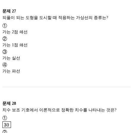
문제
27
되풀이 되는 도형을 도시할 때 적용하는 가상선의 종류는?
①
가는 2점 쇄선
②
가는 1점 쇄선
③
가는 실선
④
가는 파선
문제
28
치수 보조 기호에서 이론적으로 정확한 치수를 나타내는 것은?
①
\fbox{30}
30
30
②