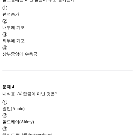
①
편석증가
②
내부에 기포
③
외부에 기포
④
상부중앙에 수축공
문제
4
Al
내식용
A
l
합금이 아닌 것은?
①
알민(Almin)
②
알드레이(Aldrey)
③