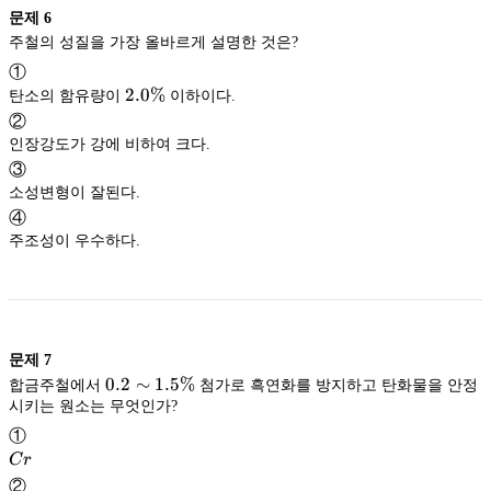
문제
6
주철의 성질을 가장 올바르게 설명한 것은?
①
2.0\%
2.0%
탄소의 함유량이
이하이다.
②
인장강도가 강에 비하여 크다.
③
소성변형이 잘된다.
④
주조성이 우수하다.
문제
7
0.2\sim1.5\%
0.2
∼
1.5%
합금주철에서
첨가로 흑연화를 방지하고 탄화물을 안정
시키는 원소는 무엇인가?
①
Cr
C
r
②