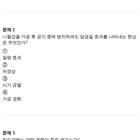
문제
2
니켈강을 가공 후 공기 중에 방치하여도 담금질 효과를 나타내는 현상
은 무엇인가?
①
질량 효과
②
자경성
③
시기 균열
④
가공 경화
문제
3
킬드강에는 어떤 결함이 주로 생기는가?