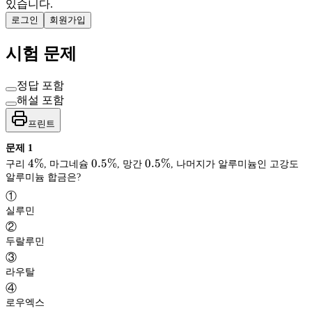
있습니다.
로그인
회원가입
시험 문제
정답 포함
해설 포함
프린트
문제
1
4\%
4%
0.5\%
0.5%
0.5\%
0.5%
구리
, 마그네슘
, 망간
, 나머지가 알루미늄인 고강도
알루미늄 합금은?
①
실루민
②
두랄루민
③
라우탈
④
로우엑스