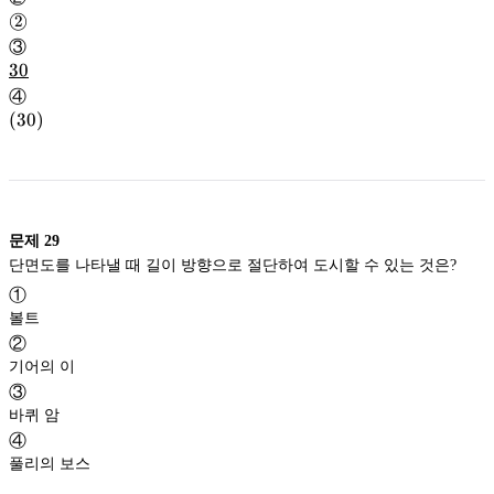
\textcircled{\small
◯
2
2}
◯
③
2
\underbar{30}
30
30
④
(30)
(
30
)
문제
29
단면도를 나타낼 때 길이 방향으로 절단하여 도시할 수 있는 것은?
①
볼트
②
기어의 이
③
바퀴 암
④
풀리의 보스