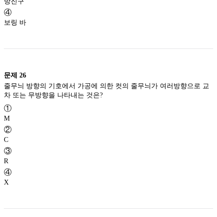
방진구
④
보링 바
문제
26
줄무늬 방향의 기호에서 가공에 의한 컷의 줄무늬가 여러방향으로 교
차 또는 무방향을 나타내는 것은?
①
M
②
C
③
R
④
X