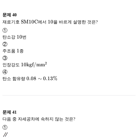
문제
40
\mathrm{SM10C}
SM10C
10
10
재료기호
에서
을 바르게 설명한 것은?
SM10C
①
10
10
탄소강
번
②
1
1
주조품
종
③
2
10
10
kgf/m
m
인장강도
2
\mathrm{kgf/mm^2}
kgf/m
m
④
0.08\sim0.13\%
0.08
∼
0.13%
탄소 함유량
문제
41
다음 중 자세공차에 속하지 않는 것은?
①