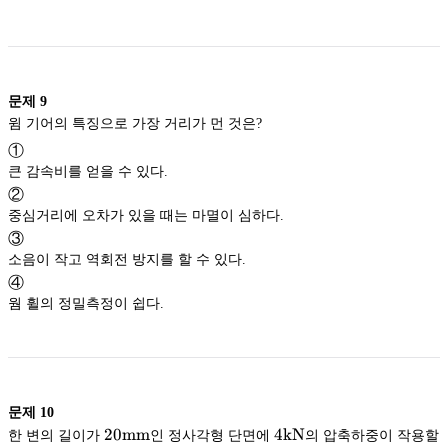
문제
9
윔 기어의 특징으로 가장 거리가 먼 것은?
①
큰 감속비를 얻을 수 있다.
②
중심거리에 오차가 있을 때는 마멸이 심하다.
③
소음이 작고 역회전 방지를 할 수 있다.
④
웜 휠의 정밀측정이 쉽다.
문제
10
20
20
mm
4
4
kN
한 변의 길이가
인 정사각형 단면에
의 압축하중이 작용할