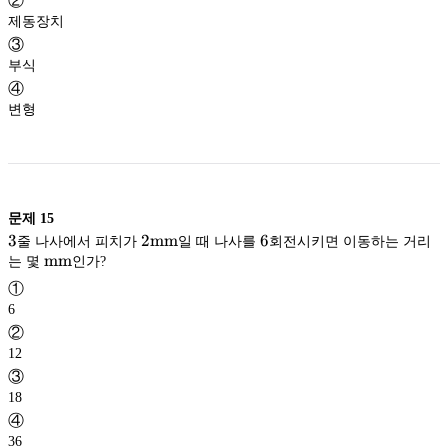
②
제동장치
③
부식
④
변형
문제
15
3
3
2
2
mm
6
6
줄 나사에서 피치가
일 때 나사를
회전시키면 이동하는 거리
\mathrm{mm}
\mathrm{mm}
mm
mm
는 몇
인가?
mm
①
6
②
12
③
18
④
36