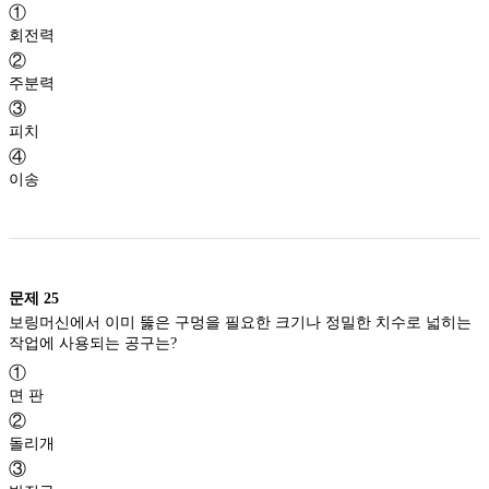
①
회전력
②
주분력
③
피치
④
이송
문제
25
보링머신에서 이미 뚫은 구멍을 필요한 크기나 정밀한 치수로 넓히는
작업에 사용되는 공구는?
①
면 판
②
돌리개
③