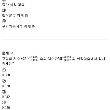
중간 끼워 맞춤
③
헐거운 끼워 맞춤
④
구멍기준식 끼워 맞춤
문제
33
+
0.025
+
0.033
Ø50^{+0.025}_{+0.005}
Ø5
0
Ø50^{+0.033}_{+0.017}
Ø5
0
구멍의 치수
, 축의 치수
의 끼워맞춤에서 최대
+
0.005
+
0.017
죔새는?
①
0.008
②
0.028
③
0.042
④
0.050