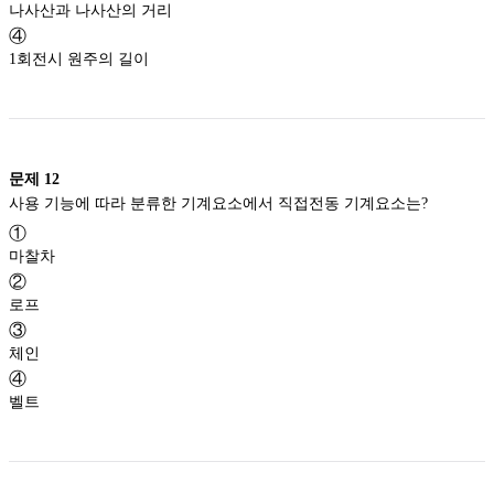
나사산과 나사산의 거리
④
1회전시 원주의 길이
문제
12
사용 기능에 따라 분류한 기계요소에서 직접전동 기계요소는?
①
마찰차
②
로프
③
체인
④
벨트