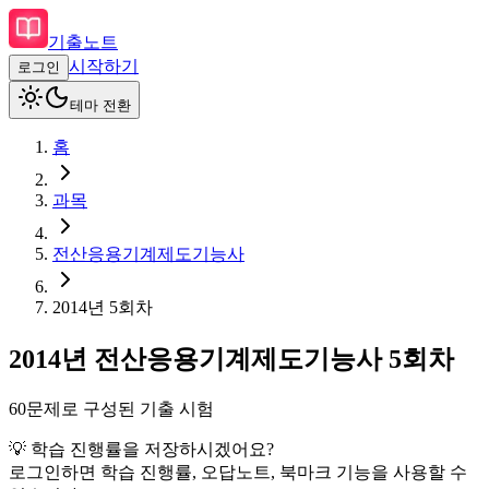
기출노트
시작하기
로그인
테마 전환
홈
과목
전산응용기계제도기능사
2014
년
5회차
2014
년
전산응용기계제도기능사
5회차
60
문제로 구성된 기출 시험
💡 학습 진행률을 저장하시겠어요?
로그인하면 학습 진행률, 오답노트, 북마크 기능을 사용할 수