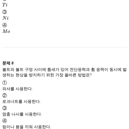
Ti
T
i
③
Ni
N
i
④
Mo
M
o
문제
8
볼트와 볼트 구멍 사이에 틈새가 있어 전단응력과 휨 응력이 동시에 발
생하는 현상을 방지하기 위한 가장 올바른 방법은?
①
와셔를 사용한다.
②
로크너트를 사용한다.
③
멈춤 나사를 사용한다.
④
링이나 봉을 끼워 사용한다.