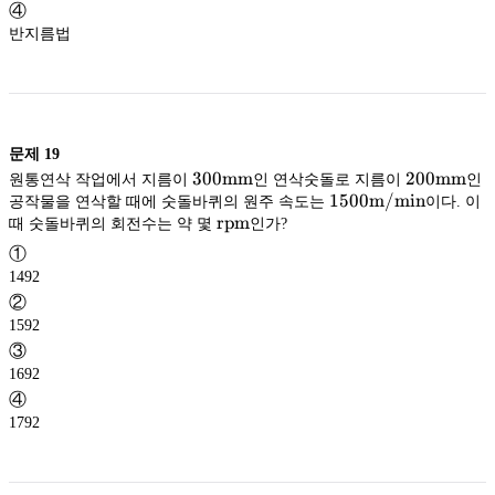
④
반지름법
문제
19
300
300
mm
200
200
mm
원통연삭 작업에서 지름이
인 연삭숫돌로 지름이
인
\mathrm{mm}
mm
\mathr
mm
1500
1500
m/min
공작물을 연삭할 때에 숫돌바퀴의 원주 속도는
이다. 이
\mathrm{rpm}
\mathrm{m/mi
m/min
rpm
때 숫돌바퀴의 회전수는 약 몇
인가?
rpm
①
1492
②
1592
③
1692
④
1792