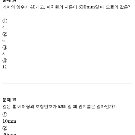
문제
14
40
40
320
320
mm
기어의 잇수가
개고, 피치원의 지름이
일 때 모듈의 값은?
\mathrm{mm}
mm
①
4
②
6
③
8
④
12
문제
15
깊은 홈 베어링의 호칭번호가 6208 일 때 안지름은 얼마인가?
①
10
10
mm
\mathrm{mm}
mm
②
20
20
mm