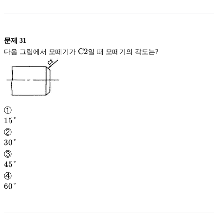
문제
31
\mathrm
C
2
다음 그림에서 모떼기가
일 때 모떼기의 각도는?
C2
①
15°
15°
②
30°
30°
③
45°
45°
④
60°
60°