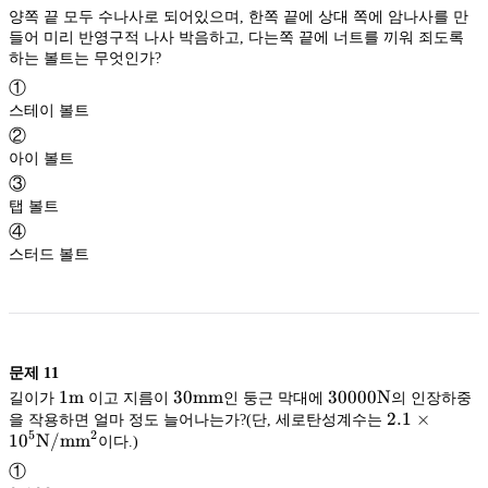
양쪽 끝 모두 수나사로 되어있으며, 한쪽 끝에 상대 쪽에 암나사를 만
들어 미리 반영구적 나사 박음하고, 다는쪽 끝에 너트를 끼워 죄도록
하는 볼트는 무엇인가?
①
스테이 볼트
②
아이 볼트
③
탭 볼트
④
스터드 볼트
문제
11
1\mathrm
1
m
30
30
mm
30000\mathrm
30000
N
길이가
이고 지름이
인 둥근 막대에
의 인장하중
\mathrm{mm}
mm
m
N
2.1\times10
2.1
×
을 작용하면 얼마 정도 늘어나는가?(단, 세로탄성계수는
2
5
2
\mathrm
N/m
m
1
0
N/m
m
이다.)
①