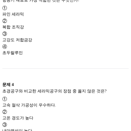
항공기 재료로 가장 적합한 것은 무엇인가?
①
파인 세라믹
②
복합 조직강
③
고강도 저합금강
④
초두랄루민
문제
4
초경공구와 비교한 세라믹공구의 장점 중 옳지 않은 것은?
①
고속 절삭 가공성이 우수하다.
②
고온 경도가 높다
③
내마멸성이 높다.