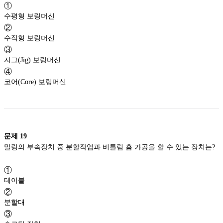
①
수평형 보링머신
②
수직형 보링머신
③
지그(Jig) 보링머신
④
코어(Core) 보링머신
문제
19
밀링의 부속장치 중 분할작업과 비틀림 흠 가공을 할 수 있는 장치는?
①
테이블
②
분할대
③