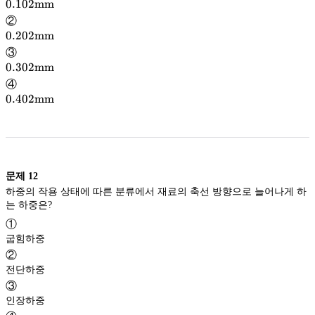
0.102
0.102
mm
\mathrm{mm}
mm
②
0.202
0.202
mm
\mathrm{mm}
mm
③
0.302
0.302
mm
\mathrm{mm}
mm
④
0.402
0.402
mm
\mathrm{mm}
mm
문제
12
하중의 작용 상태에 따른 분류에서 재료의 축선 방향으로 늘어나게 하
는 하중은?
①
굽힘하중
②
전단하중
③
인장하중