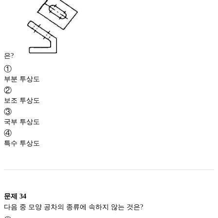
은?
①
부분 투상도
②
보조 투상도
③
국부 투상도
④
특수 투상도
문제
34
다음 중 모양 공차의 종류에 속하지 않는 것은?