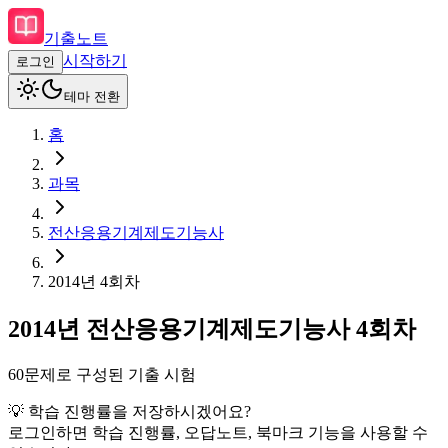
기출노트
시작하기
로그인
테마 전환
홈
과목
전산응용기계제도기능사
2014
년
4회차
2014
년
전산응용기계제도기능사
4회차
60
문제로 구성된 기출 시험
💡 학습 진행률을 저장하시겠어요?
로그인하면 학습 진행률, 오답노트, 북마크 기능을 사용할 수