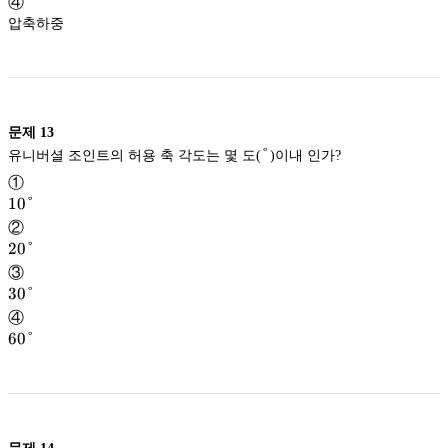
④
압축하중
문제
13
°
°
유니버셜 조인트의 허용 축 각도는 몇 도(
)이내 인가?
①
10°
10°
②
20°
20°
③
30°
30°
④
60°
60°