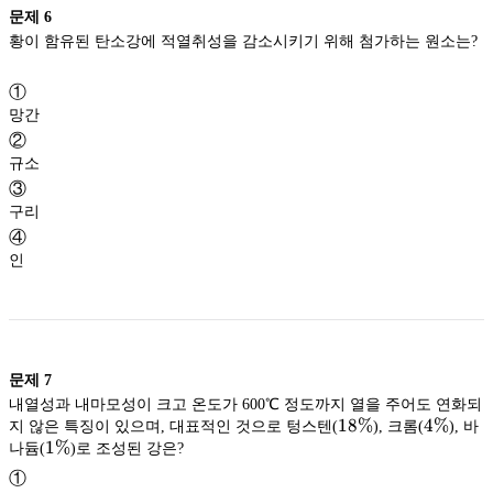
문제
6
황이 함유된 탄소강에 적열취성을 감소시키기 위해 첨가하는 원소는?
①
망간
②
규소
③
구리
④
인
문제
7
내열성과 내마모성이 크고 온도가 600℃ 정도까지 열을 주어도 연화되
18\%
18%
4\%
4%
지 않은 특징이 있으며, 대표적인 것으로 텅스텐(
), 크롬(
), 바
1\%
1%
나듐(
)로 조성된 강은?
①