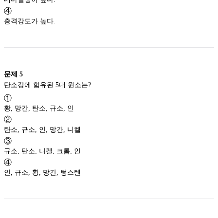
④
충격강도가 높다.
문제
5
탄소강에 함유된 5대 원소는?
①
황, 망간, 탄소, 규소, 인
②
탄소, 규소, 인, 망간, 니켈
③
규소, 탄소, 니켈, 크롬, 인
④
인, 규소, 황, 망간, 텅스텐