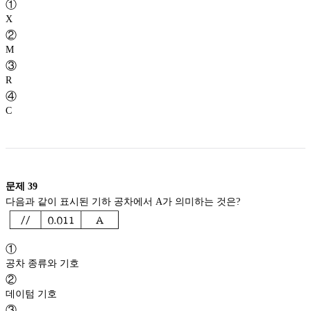
①
X
②
M
③
R
④
C
문제
39
다음과 같이 표시된 기하 공차에서 A가 의미하는 것은?
①
공차 종류와 기호
②
데이텀 기호
③