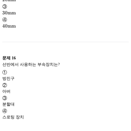
\mathrm{mm}
mm
③
30
30
mm
\mathrm{mm}
mm
④
40
40
mm
\mathrm{mm}
mm
문제
16
선반에서 사용하는 부속장치는?
①
방진구
②
아버
③
분할대
④
스로팅 장치