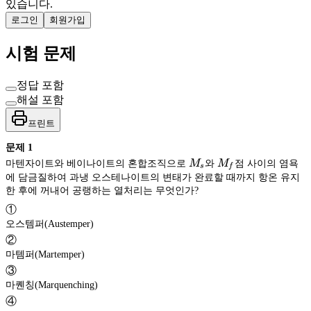
있습니다.
로그인
회원가입
시험 문제
정답 포함
해설 포함
프린트
문제
1
M_s
M_f
마텐자이트와 베이나이트의 혼합조직으로
M
와
M
점 사이의 염욕
s
f
에 담금질하여 과냉 오스테나이트의 변태가 완료할 때까지 항온 유지
한 후에 꺼내어 공랭하는 열처리는 무엇인가?
①
오스템퍼(Austemper)
②
마템퍼(Martemper)
③
마퀜칭(Marquenching)
④