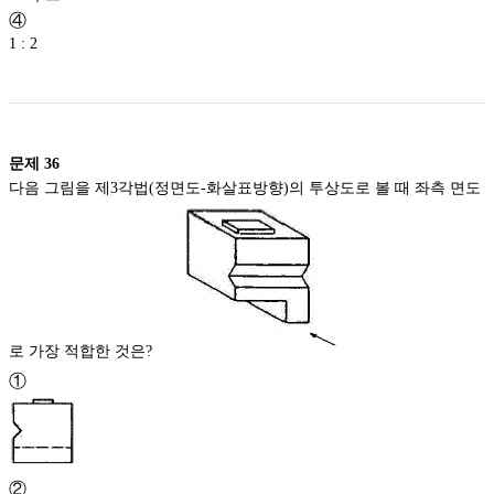
④
1 : 2
문제
36
다음 그림을 제3각법(정면도-화살표방향)의 투상도로 볼 때 좌측 면도
로 가장 적합한 것은?
①
②