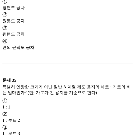
①
평면도 공차
②
원통도 공차
③
평행도 공차
④
면의 윤곽도 공차
문제
35
특별히 연장한 크기가 아닌 일반 A 계열 제도 용지의 세로 : 가로의 비
는 얼마인가? (단, 가로가 긴 용지를 기준으로 한다)
①
1 : 1
②
1 : 루트 2
③
1 : 루트 3