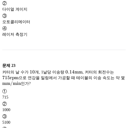
②
다이얼 게이지
③
오토콜리메이터
④
레이저 측정기
문제
23
10
10
0.14
0.14
mm
715
커터의 날 수가
개, 1날당 이송량
, 커터의 회전수는
\mathrm{mm}
mm
\ma
rpm
715
rpm
으로 연강을 밀링에서 가공할 때 테이블의 이송 속도는 약 몇
\mathrm{mm/min}
mm/min
인가?
mm/min
①
715
②
1000
③
5100