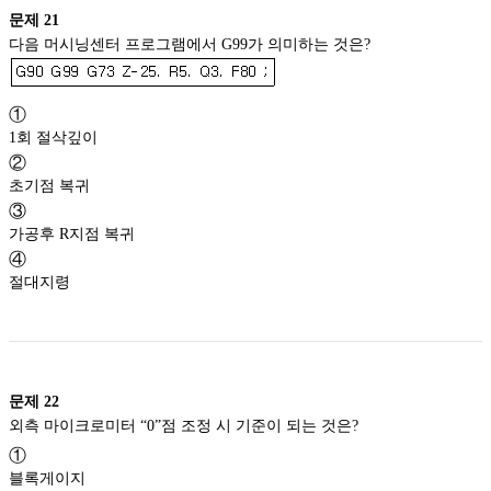
문제
21
다음 머시닝센터 프로그램에서 G99가 의미하는 것은?
①
1회 절삭깊이
②
초기점 복귀
③
가공후 R지점 복귀
④
절대지령
문제
22
외측 마이크로미터 “0”점 조정 시 기준이 되는 것은?
①
블록게이지