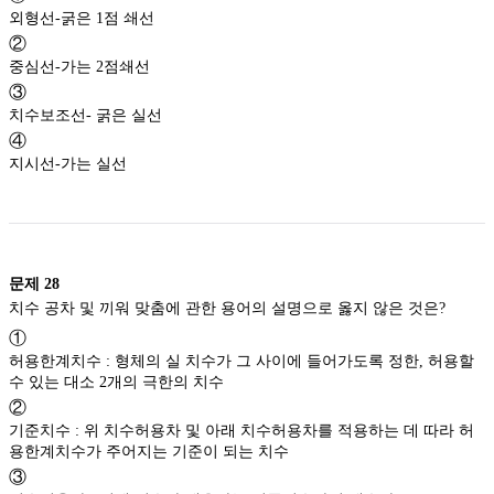
외형선-굵은 1점 쇄선
②
중심선-가는 2점쇄선
③
치수보조선- 굵은 실선
④
지시선-가는 실선
문제
28
치수 공차 및 끼워 맞춤에 관한 용어의 설명으로 옳지 않은 것은?
①
허용한계치수 : 형체의 실 치수가 그 사이에 들어가도록 정한, 허용할
수 있는 대소 2개의 극한의 치수
②
기준치수 : 위 치수허용차 및 아래 치수허용차를 적용하는 데 따라 허
용한계치수가 주어지는 기준이 되는 치수
③