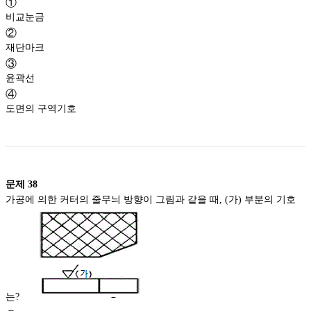
①
비교눈금
②
재단마크
③
윤곽선
④
도면의 구역기호
문제
38
가공에 의한 커터의 줄무늬 방향이 그림과 같을 때, (가) 부분의 기호
는?