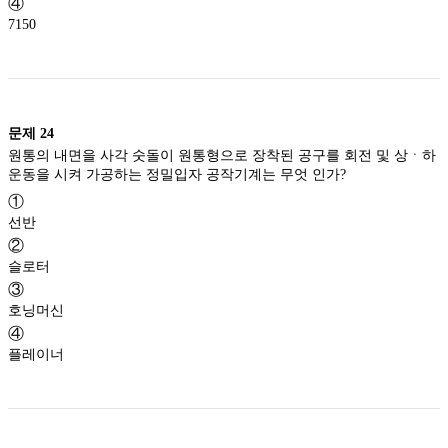
④
7150
문제
24
원통의 내면을 사각 숫돌이 원통형으로 장착된 공구를 회전 및 상ㆍ하
운동을 시켜 가공하는 정밀입자 공작기계는 무엇 인가?
①
선반
②
슬로터
③
호닝머신
④
플레이너