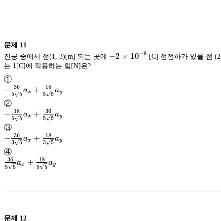
문제
11
−
9
-2×10^{-9}
−
2
×
1
0
진공 중에서 점(1, 3)[m] 되는 곳에
[C] 점전하가 있을 점 (2,
는 1[C]에 작용하는 힘[N]은?
①
36
18
-
−
+
a
a
x
y
5
5
5
5
\frac{36}
②
{5
18
36
-
−
+
a
a
x
y
\sqrt{5}
5
5
5
5
5
\frac{18}
③
}a_x+
\frac{18}
{5
36
18
-
−
+
a
a
{5
x
y
\sqrt{5}
5
3
5
3
5
\frac{36}
\sqrt{5}
5
④
}a_x+
\frac{36}
{3
36
18
+
}a_y
a
a
{5
x
y
\sqrt{5}
5
5
5
5
5
\frac{36}
\sqrt{5}
5
}a_x+
\frac{18}
{5
}a_y
{3
\sqrt{5}
5
\sqrt{5}
5
}a_x+
\frac{18}
}a_y
{5
문제
12