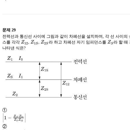
문제
29
전력선과 통신선 사이에 그림과 같이 차폐선을 설치하며, 각 선 사이의
Z_{12}
Z_{1S}
Z_{2S}
Z_S
스를 각각
Z
,
Z
,
Z
라 하고 차폐선 자기 임피던스를
Z
라 할 때
12
1
2
S
S
S
나타낸 식은?
①
\left|1-
1
−
Z
Z
1
2
S
s
Z
Z
12
\frac{Z_{1S}
Z_{2s}}
S
②
{{Z_S}