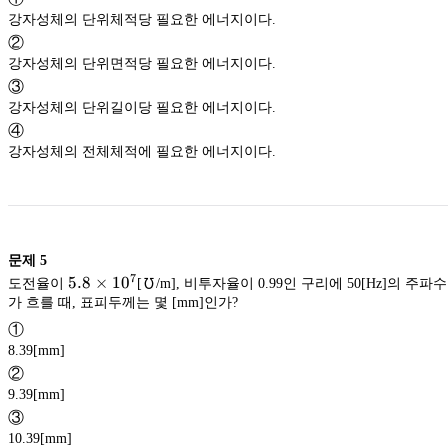
강자성체의 단위체적당 필요한 에너지이다.
②
강자성체의 단위면적당 필요한 에너지이다.
③
강자성체의 단위길이당 필요한 에너지이다.
④
강자성체의 전체체적에 필요한 에너지이다.
문제
5
7
5.8
5.8
×
1
0
도전율이
[℧/m], 비투자율이 0.99인 구리에 50[Hz]의 주
\times
가 흐를 때, 표피두께는 몇 [mm]인가?
10^{7}
①
8.39[mm]
②
9.39[mm]
③
10.39[mm]