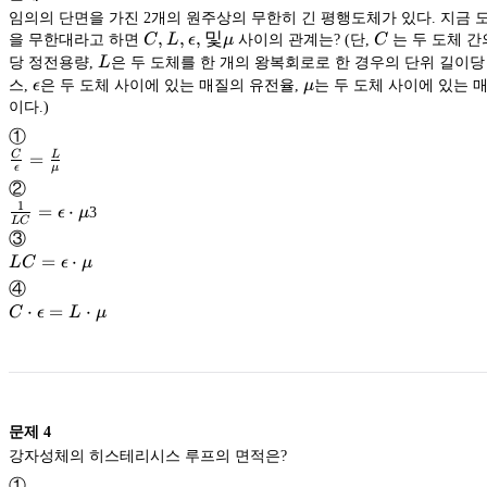
임의의 단면을 가진 2개의 원주상의 무한히 긴 평행도체가 있다. 지금 
C, L,
,
,
,
및
C
을 무한대라고 하면
C
L
ϵ
μ
사이의 관계는? (단,
C
는 두 도체 간
\epsilon,
L
당 정전용량,
L
은 두 도체를 한 개의 왕복회로로 한 경우의 단위 길이당
및 \mu
\epsilon
\mu
스,
ϵ
은 두 도체 사이에 있는 매질의 유전율,
μ
는 두 도체 사이에 있는 
이다.)
①
=
C
L
ϵ
μ
\frac{C}
②
{\epsilon}=
\frac{L}
1
=
⋅
ϵ
μ
3
{\mu}
L
C
\frac{1}
③
{LC}=\epsilon
LC=\epsilon
=
⋅
L
C
ϵ
μ
\cdot
\cdot \mu
④
\mu
C \cdot
⋅
=
⋅
C
ϵ
L
μ
\epsilon
= L
\cdot
\mu
문제
4
강자성체의 히스테리시스 루프의 면적은?
①