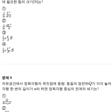
데 필요한 힘의 크기[N]는?
①
2
1
V
2
2
ϵ
d
S
\frac{1}
②
{2\epsilon}
\frac{V^2}
2
1
d
V
{d^2S}
2
ϵ
S
\frac{1}
③
{2\epsilon}
\frac{dV^2}
1
V
ϵ
S
2
{S}
d
\frac{1}
④
{2}\epsilon
\frac{V}
2
1
V
ϵ
S
2
2
{d}S
d
\frac{1}
{2}\epsilon
\frac{V^2}
{d^2}S
문제
9
Q
자유공간에서 정육각형의 꼭짓점에 동량, 동질의 점전하
Q
가 각각 놓여
a
각형 한 변의 길이가
a
라 하면 정육각형 중심의 전계의 세기는?
①
Q
2
4
π
ϵ
a
0
\frac{Q}
②
{4\pi