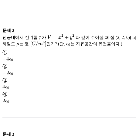
\times
10^3
문제
2
2
2
V=x^2+y^2
=
+
진공내에서 전위함수가
V
x
y
과 같이 주어질 때 점 (2, 2, 0)
3
\rho
[C/m^3]
[
/
]
\epsilon_0
하밀도
ρ
는 몇
C
m
인가? (단,
ϵ
는 자유공간의 유전율이다.)
0
①
-4\epsilon_0
−
4
ϵ
0
②
-2\epsilon_0
−
2
ϵ
0
③
4\epsilon_0
4
ϵ
0
④
2\epsilon_0
2
ϵ
0
문제
3