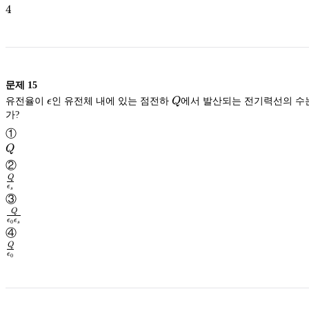
4
4
문제
15
\epsilon
Q
유전율이
ϵ
인 유전체 내에 있는 점전하
Q
에서 발산되는 전기력선의 수는
가?
①
Q
Q
②
Q
ϵ
s
\frac{Q}
③
{\epsilon_s}
Q
ϵ
ϵ
0
s
\frac{Q}
④
{\epsilon_0
Q
\epsilon_s}
ϵ
0
\frac{Q}
{\epsilon_0}