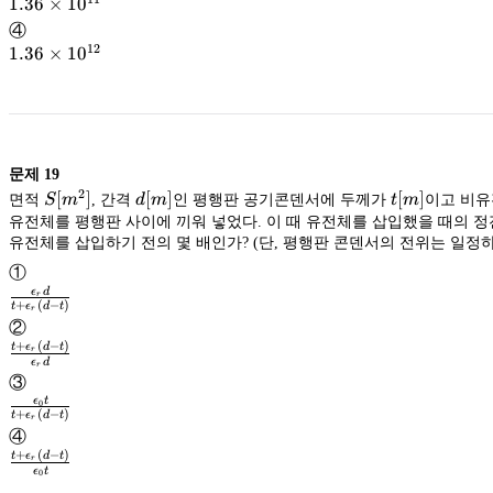
1.36
1.36
×
1
0
\times
④
10^{11}
12
1.36
1.36
×
1
0
\times
10^{12}
문제
19
2
S
[
]
d[m]
[
]
t[m]
[
]
면적
S
m
, 간격
d
m
인 평행판 공기콘덴서에 두께가
t
m
이고 비
[m^2]
유전체를 평행판 사이에 끼워 넣었다. 이 때 유전체를 삽입했을 때의 
유전체를 삽입하기 전의 몇 배인가? (단, 평행판 콘덴서의 전위는 일정하
①
ϵ
d
r
+
(
−
)
t
ϵ
d
t
r
\frac{\epsilon_rd}
②
{t+\epsilon_r(d-
+
(
−
)
t
ϵ
d
t
r
t)}
ϵ
d
r
\frac{t+\epsilon_r(d-
③
t)}
ϵ
t
0
+
(
−
)
{\epsilon_rd}
t
ϵ
d
t
r
\frac{\epsilon_0t}
④
{t+\epsilon_r(d-
+
(
−
)
t
ϵ
d
t
r
t)}
ϵ
t
0
\frac{t+\epsilon_r(d-