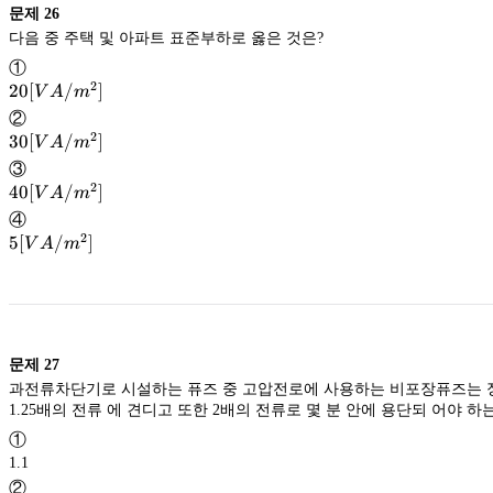
문제
26
다음 중 주택 및 아파트 표준부하로 옳은 것은?
①
2
20[VA/m^2]
20
[
/
]
V
A
m
②
2
30[VA/m^2]
30
[
/
]
V
A
m
③
2
40[VA/m^2]
40
[
/
]
V
A
m
④
2
5[VA/m^2]
5
[
/
]
V
A
m
문제
27
과전류차단기로 시설하는 퓨즈 중 고압전로에 사용하는 비포장퓨즈는
1.25배의 전류 에 견디고 또한 2배의 전류로 몇 분 안에 용단되 어야 하
①
1.1
②