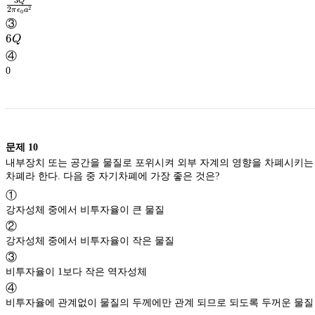
3
Q
2
2
\epsilon_0a^2}
π
ϵ
a
0
\frac{3Q}
③
{2\pi
6Q
6
Q
\epsilon_0a^2}
④
0
문제
10
내부장치 또는 공간을 물질로 포위시켜 외부 자계의 영향을 차폐시키는
차폐라 한다. 다음 중 자기차폐에 가장 좋은 것은?
①
강자성체 중에서 비투자율이 큰 물질
②
강자성체 중에서 비투자율이 작은 물질
③
비투자율이 1보다 작은 역자성체
④
비투자율에 관계없이 물질의 두께에만 관계 되므로 되도록 두꺼운 물질