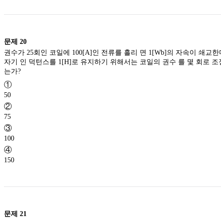
t)}
{\epsilon_0t}
문제
20
권수가 25회인 코일에 100[A]인 전류를 흘리 면 1[Wb]의 자속이 쇄교한
자기 인 덕턴스를 1[H]로 유지하기 위해서는 코일의 권수 를 몇 회로 
는가?
①
50
②
75
③
100
④
150
문제
21