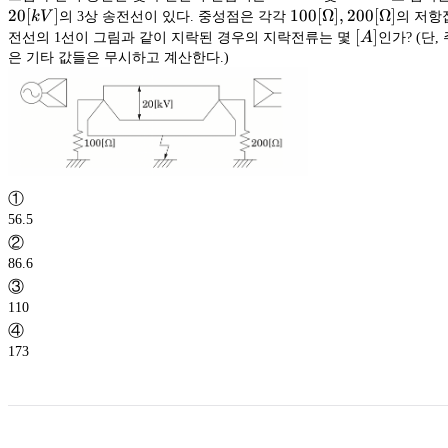
Y
\bigtriangleu
20
[
]
100[Ω],
100
[
Ω
]
,
200
[
Ω
]
kV
의 3상 송전선이 있다. 중성점은 각각
의 저항
200 [Ω]
[A]
[
]
전선의 1선이 그림과 같이 지락된 경우의 지락전류는 몇
A
인가? (단,
은 기타 값들은 무시하고 계산한다.)
①
56.5
②
86.6
③
110
④
173