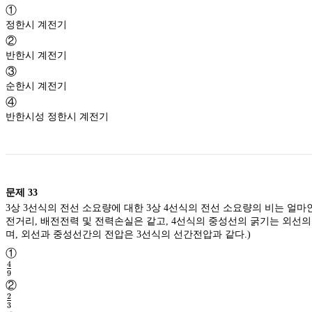
①
정한시 계전기
②
반한시 계전기
③
순한시 계전기
④
반한시성 정한시 계전기
문제
33
3상 3선식의 전선 소요량에 대한 3상 4선식의 전선 소요량의 비는 얼마인가
전거리, 배전전력 및 전력손실은 같고, 4선식의 중성선의 굵기는 외선의
며, 외선과 중성선간의 전압은 3선식의 선간전압과 같다.)
①
4
9
\frac{4}
②
{9}
2
3