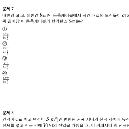
문제
7
a
b
\s
내반경
a
[m], 외반경
b
[m]인 동축케이블에서 극간 매질의 도전율이
σ
[
위 길이당 이 동축케이블의 컨덕턴스[S/m]는?
①
4
πσ
b
l
n
\frac{4\pi\sigma}
a
②
{ln
\frac{b}
2
πσ
{a}}
b
l
n
\frac{2\pi\sigma}
a
③
{ln
\frac{b}
πσ
{a}}
b
l
n
\frac{\pi\sigma}
a
④
{ln
\frac{b}
6
πσ
{a}}
b
l
n
\frac{6\pi\sigma}
a
{ln
\frac{b}
{a}}
문제
8
2
S[m^2]
[
]
간격이 d[m]이고 면적이
S
m
인 평행판 커패 시터의 전극 사이에 유
V
전체를 넣고 전극 간에
V
[V]의 전압을 가했을 때, 이 커패시터 의 전