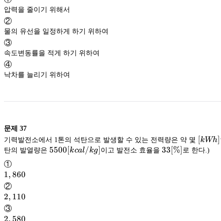
압력을 줄이기 위해서
②
물의 유선을 일정하게 하기 위하여
③
속도변동률을 적게 하기 위하여
④
낙차를 늘리기 위하여
문제
37
[kWh]
[
]
기력발전소에서 1톤의 석탄으로 발생할 수 있는 전력량은 약 몇
kWh
5500[kcal/kg]
5500
[
/
]
33[\%]
33
[
%
]
탄의 발열량은
k
c
a
l
k
g
이고 발전소 효율을
로 한다.)
①
1,860
1
,
860
②
2,110
2
,
110
③
2,580
2
,
580