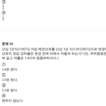
\frac{2}
③
{3}
3
4
\frac{3}
④
{4}
1
3
\frac{1}
{3}
문제
34
단상 2선식(110[V]) 저압 배전선로를 단상 3선 식(110/220[V])으로 변
선로의 전압 강하율은 변경 전에 비해서 어떻게 되는가? (단, 부하용량
에 같고 역률은 1.0이며 평형부하이다.)
①
1/4로 된다.
②
1/3로 된다.
③
1/2로 된다.
④
변하지 않는다.