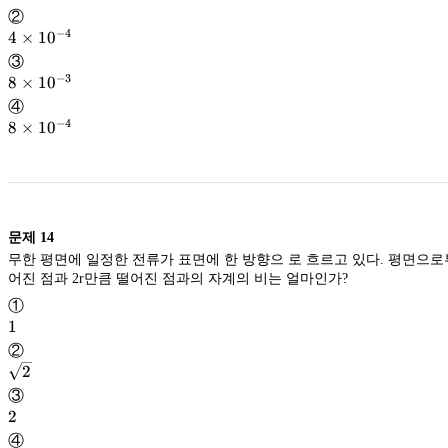
\times
②
10^{-3}
−
4
4
4
×
1
0
\times
③
10^{-4}
−
3
8
8
×
1
0
\times
④
10^{-3}
−
4
8
8
×
1
0
\times
10^{-4}
문제
14
무한 평면에 일정한 전류가 표면에 한 방향으 로 흐르고 있다. 평면으로
어진 점과 2r만큼 떨어진 점과의 자계의 비는 얼마인가?
①
1
1
②
\sqrt{2}
2
2
③
2
2
④