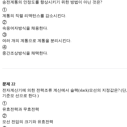
송전계통의 안정도를 향상시키기 위한 방법이 아닌 것은?
①
계통의 직렬 리액턴스를 감소시킨다.
②
속응여자방식을 채용한다.
③
여러 개의 계통으로 계통을 분리시킨다.
④
중간조상방식을 채택한다.
문제
22
전자계산기에 의한 전력조류 계산에서 슬랙(slack)모선의 지정값은? (단
기준모 선으로 한다.)
①
유효전력과 무효전력
②
모선 전압의 크기와 유효전력