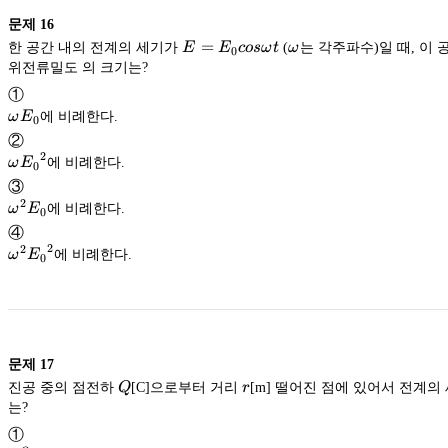
문제
16
E=E_0cos\omega
=
\omega
한 공간 내의 전계의 세기가
E
E
cos
ω
t
(
ω
는 각주파수)일 때, 이 
0
t
위전류밀도 의 크기는?
①
\omega
ω
E
에 비례한다.
0
E_0
②
2
\omega
ω
E
에 비례한다.
0
{E_0}^2
③
2
\omega^2
ω
E
에 비례한다.
0
E_0
④
2
2
\omega^2
ω
E
에 비례한다.
0
{E_0}^2
문제
17
Q
r
진공 중의 점전하
Q
[C]으로부터 거리
r
[m] 떨어진 점에 있어서 전계의 
는?
①