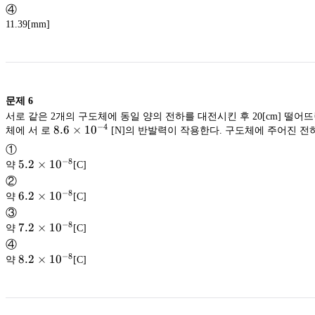
④
11.39[mm]
문제
6
서로 같은 2개의 구도체에 동일 양의 전하를 대전시킨 후 20[cm] 떨어
−
4
8.6
8.6
×
1
0
체에 서 로
[N]의 반발력이 작용한다. 구도체에 주어진 전
\times
①
10^{-4}
−
8
5.2×10^{-8}
5.2
×
1
0
약
[C]
②
−
8
6.2×10^{-8}
6.2
×
1
0
약
[C]
③
−
8
7.2×10^{-8}
7.2
×
1
0
약
[C]
④
−
8
8.2×10^{-8}
8.2
×
1
0
약
[C]