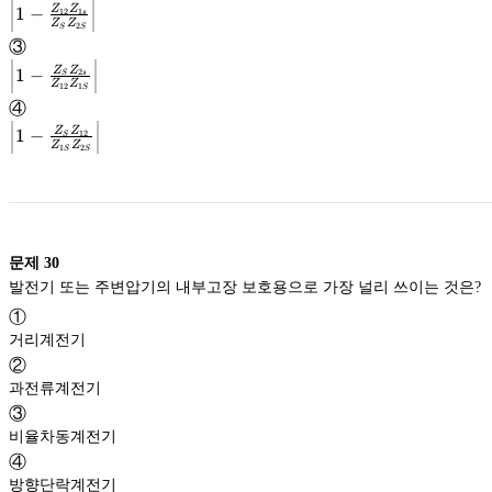
\left|1-
1
−
{Z_{12}}}\right|
Z
Z
12
1
s
Z
Z
2
\frac{Z_{12}
Z_{1s}}
S
S
③
{{Z_S}
\left|1-
1
−
{Z_{2S}}}\right|
Z
Z
2
S
s
Z
Z
12
1
\frac{Z_{S}
Z_{2s}}
S
④
{{Z_{12}}
\left|1-
1
−
{Z_{1S}}}\right|
Z
Z
12
S
Z
Z
1
2
\frac{Z_{S}
Z_{12}}
S
S
{{Z_{1S}}
{Z_{2S}}}\right|
문제
30
발전기 또는 주변압기의 내부고장 보호용으로 가장 널리 쓰이는 것은?
①
거리계전기
②
과전류계전기
③
비율차동계전기
④
방향단락계전기