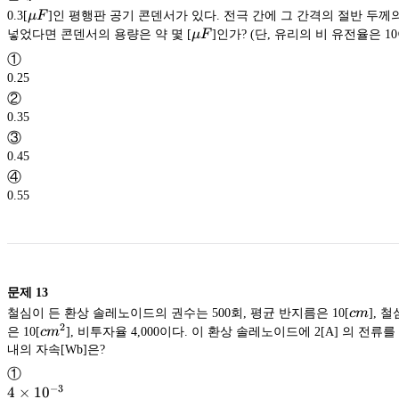
\sqrt{5}
5
\mu
0.3[
μ
F
]인 평행판 공기 콘덴서가 있다. 전극 간에 그 간격의 절반 두께
}a_y
F
\mu
넣었다면 콘덴서의 용량은 약 몇 [
μ
F
]인가? (단, 유리의 비 유전율은 10
F
①
0.25
②
0.35
③
0.45
④
0.55
문제
13
cm
철심이 든 환상 솔레노이드의 권수는 500회, 평균 반지름은 10[
c
m
], 
2
cm^2
은 10[
c
m
], 비투자율 4,000이다. 이 환상 솔레노이드에 2[A] 의 전류
내의 자속[Wb]은?
①
−
3
4
4
×
1
0