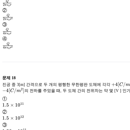
Q
2
π
ϵ
r
0
\frac{Q}
②
{2\pi
Q
2
2
\epsilon_0r}
π
ϵ
r
0
\frac{Q}
③
{2\pi
Q
4
\epsilon_0r^2}
π
ϵ
r
0
\frac{Q}
④
{4\pi
Q
2
4
\epsilon_0r}
π
ϵ
r
0
\frac{Q}
{4\pi
\epsilon_0r^2}
문제
18
+4[C/m
+
4
[
/
진공 중 3[m] 간격으로 두 개의 평행한 무한평판 도체에 각각
C
2
−
4
[
/
]
C
m
의 전하를 주었을 때, 두 도체 간의 전위차는 약 몇 [V ] 인가
①
11
1.5
1.5
×
1
0
\times
②
10^{11}
12
1.5
1.5
×
1
0
\times
③
10^{12}
11