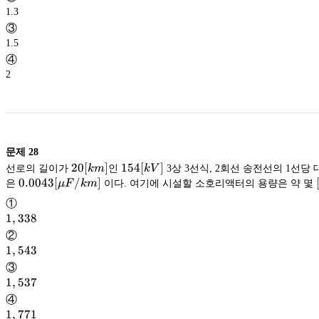
1.3
③
1.5
④
2
문제
28
20[km]
20
[
]
154[kV]
154
[
]
선로의 길이가
km
인
kV
3상 3선식, 2회선 송전선의 1선당
0.0043[{\mu}F/km]
0.0043
[
/
]
은
μ
F
km
이다. 여기에 시설할 소호리액터의 용량은 약 몇
①
1,338
1
,
338
②
1,543
1
,
543
③
1,537
1
,
537
④
1,771
1
,
771