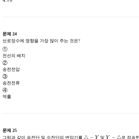
문제
24
선로정수에 영향을 가장 많이 주는 것은?
①
전선의 배치
②
송전전압
③
송전전류
④
역률
문제
25
\bigtriangleup-
△
−
Y-
−
△
그림과 같이 송전단 및 수전단의 변압기를
Y
및
Y
로 접속