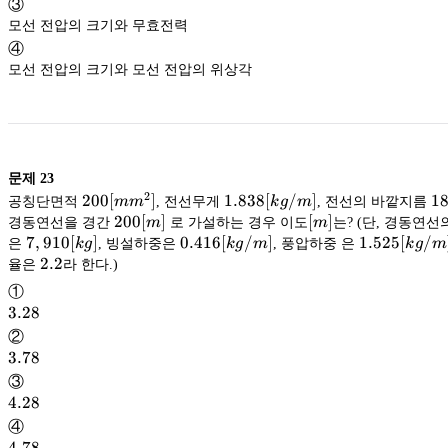
③
모선 전압의 크기와 무효전력
④
모선 전압의 크기와 모선 전압의 위상각
문제
23
2
200[mm^2]
200
[
]
1.838[kg/m]
1.838
[
/
]
1
18
공칭단면적
m
m
, 전선무게
k
g
m
, 전선의 바깥지름
200[m]
200
[
]
[m]
[
]
경동연선을 경간
m
로 가설하는 경우 이도
m
는? (단, 경동연선
7,910[kg]
7
,
910
[
]
0.416[kg/m]
0.416
[
/
]
1.525[kg/m
1.525
[
/
은
k
g
, 빙설하중은
k
g
m
, 풍압하중 은
k
g
m
2.2
2.2
율은
라 한다.)
①
3.28
3.28
②
3.78
3.78
③
4.28
4.28
④
4.78
4.78