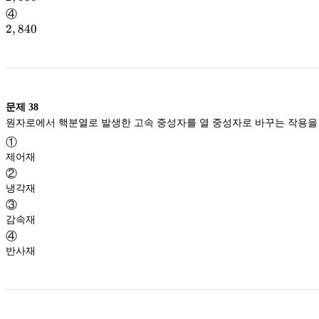
④
2,840
2
,
840
문제
38
원자로에서 핵분열로 발생한 고속 중성자를 열 중성자로 바꾸는 작용을 
①
제어재
②
냉각재
③
감속재
④
반사재