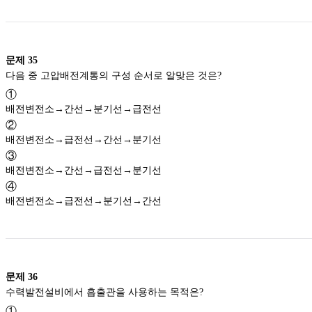
문제
35
다음 중 고압배전계통의 구성 순서로 알맞은 것은?
①
배전변전소→간선→분기선→급전선
②
배전변전소→급전선→간선→분기선
③
배전변전소→간선→급전선→분기선
④
배전변전소→급전선→분기선→간선
문제
36
수력발전설비에서 흡출관을 사용하는 목적은?
①