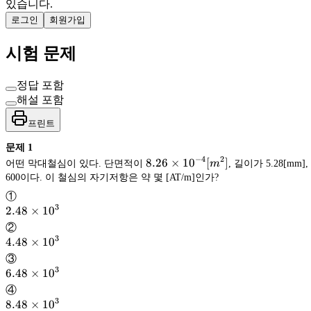
있습니다.
로그인
회원가입
시험 문제
정답 포함
해설 포함
프린트
문제
1
−
4
2
8.26×10^{-4}
8.26
×
1
0
[
]
어떤 막대철심이 있다. 단면적이
m
, 길이가 5.28[mm
[m^2]
600이다. 이 철심의 자기저항은 약 몇 [AT/m]인가?
①
3
2.48
2.48
×
1
0
\times
②
10^3
3
4.48
4.48
×
1
0
\times
③
10^3
3
6.48
6.48
×
1
0
\times
④
10^3
3
8.48
8.48
×
1
0