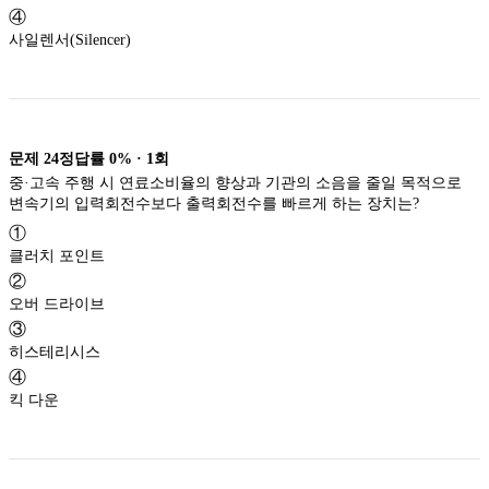
④
사일렌서(Silencer)
문제
24
정답률
0%
·
1
회
중·고속 주행 시 연료소비율의 향상과 기관의 소음을 줄일 목적으로
변속기의 입력회전수보다 출력회전수를 빠르게 하는 장치는?
①
클러치 포인트
②
오버 드라이브
③
히스테리시스
④
킥 다운