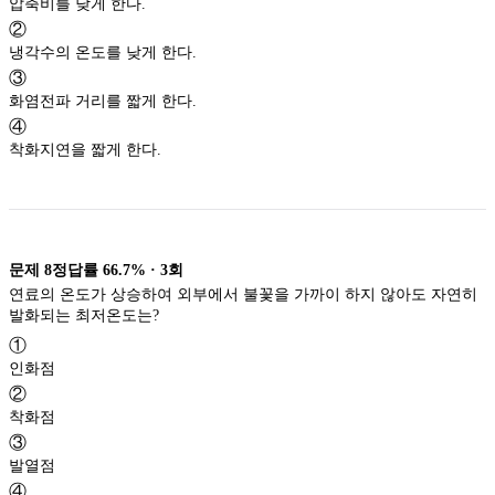
압축비를 낮게 한다.
②
냉각수의 온도를 낮게 한다.
③
화염전파 거리를 짧게 한다.
④
착화지연을 짧게 한다.
문제
8
정답률
66.7%
·
3
회
연료의 온도가 상승하여 외부에서 불꽃을 가까이 하지 않아도 자연히
발화되는 최저온도는?
①
인화점
②
착화점
③
발열점
④