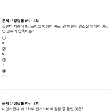
문제
13
정답률
0%
·
2
회
실린더 지름이 80mm이고 행정이 70mm인 엔진의 연소실 체적이 50cc
인 경우의 압축비는?
①
8
②
8.5
③
7
④
7.5
문제
14
정답률
0%
·
2
회
내연기관과 비교하여 전기모터의 장점 중 틀린 것은?