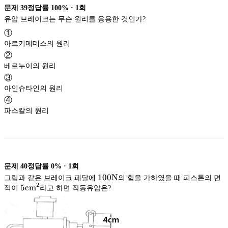
문제
39
정답률
100%
·
1
회
유압 브레이크는 무슨 원리를 응용한 것인가?
①
아르키메데스의 원리
②
베르누이의 원리
③
아인슈타인의 원리
④
파스칼의 원리
문제
40
정답률
0%
·
1
회
100\rm
100
N
그림과 같은 브레이크 페달에
의 힘을 가하였을 때 피스톤의 면
2
5\rm
5
c
m
N
적이
라고 하면 작동유압은?
cm^2