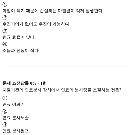
①
마찰이 적기 때문에 손실되는 마찰열이 적게 발생한다.
②
후진기어가 없어도 후진이 가능하다.
③
평균 효율이 낮다.
④
소음과 진동이 적다.
문제
15
정답률
0%
·
1
회
디젤기관의 연료분사 장치에서 연료의 분사량을 조절하는 것은?
①
연료 여과기
②
연료 분사노즐
③
연료 분사펌프