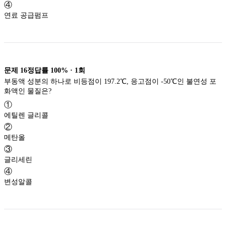
④
연료 공급펌프
문제
16
정답률
100%
·
1
회
부동액 성분의 하나로 비등점이 197.2℃, 응고점이 -50℃인 불연성 포
화액인 물질은?
①
에틸렌 글리콜
②
메탄올
③
글리세린
④
변성알콜