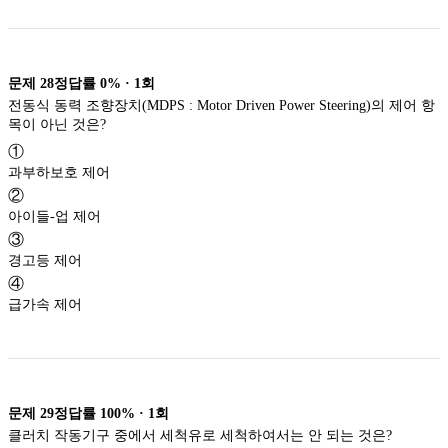
문제
28
정답률
0%
·
1
회
전동식 동력 조향장치(MDPS : Motor Driven Power Steering)의 제어 항
목이 아닌 것은?
①
과부하보호 제어
②
아이들-업 제어
③
경고등 제어
④
급가속 제어
문제
29
정답률
100%
·
1
회
클러치 작동기구 중에서 세척유로 세척하여서는 안 되는 것은?