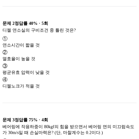
문제
2
정답률
40%
·
5
회
디젤 연소실의 구비조건 중 틀린 것은?
①
연소시간이 짧을 것
②
열효율이 높을 것
③
평균유효 압력이 낮을 것
④
디젤노크가 적을 것
문제
3
정답률
75%
·
4
회
베어링에 작용하중이 80kgf의 힘을 받으면서 베어링 면의 미끄럼속도
가 30m/s일 때 손실마력은? (단, 마찰계수는 0.2이다.)