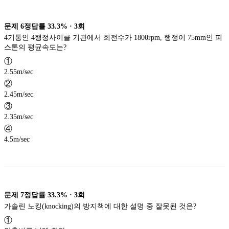
문제
6
정답률
33.3%
·
3
회
4기통인 4행정사이클 기관에서 회전수가 1800rpm, 행정이 75mm인 피
스톤의 평균속도는?
①
2.55m/sec
②
2.45m/sec
③
2.35m/sec
④
4.5m/sec
문제
7
정답률
33.3%
·
3
회
가솔린 노킹(knocking)의 방지책에 대한 설명 중 잘못된 것은?
①