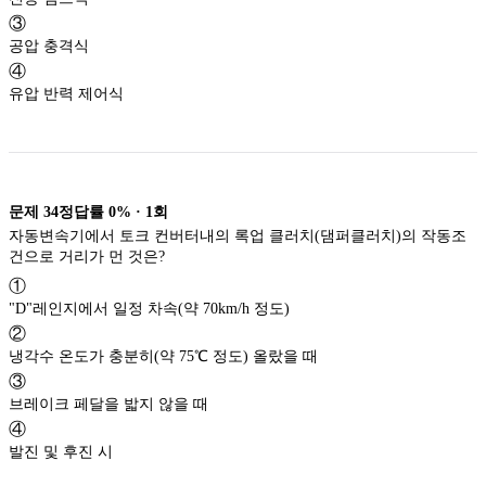
③
공압 충격식
④
유압 반력 제어식
문제
34
정답률
0%
·
1
회
자동변속기에서 토크 컨버터내의 록업 클러치(댐퍼클러치)의 작동조
건으로 거리가 먼 것은?
①
"D"레인지에서 일정 차속(약 70km/h 정도)
②
냉각수 온도가 충분히(약 75℃ 정도) 올랐을 때
③
브레이크 페달을 밟지 않을 때
④
발진 및 후진 시