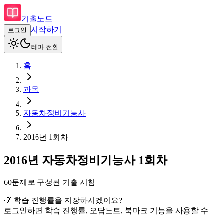
기출노트
시작하기
로그인
테마 전환
홈
과목
자동차정비기능사
2016
년
1회차
2016
년
자동차정비기능사
1회차
60
문제로 구성된 기출 시험
💡 학습 진행률을 저장하시겠어요?
로그인하면 학습 진행률, 오답노트, 북마크 기능을 사용할 수