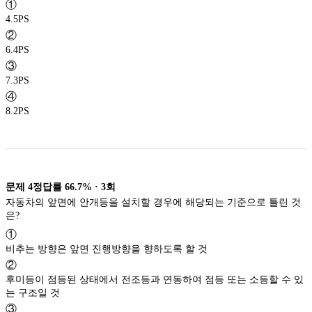
①
4.5PS
②
6.4PS
③
7.3PS
④
8.2PS
문제
4
정답률
66.7%
·
3
회
자동차의 앞면에 안개등을 설치할 경우에 해당되는 기준으로 틀린 것
은?
①
비추는 방향은 앞면 진행방향을 향하도록 할 것
②
후미등이 점등된 상태에서 전조등과 연동하여 점등 또는 소등할 수 있
는 구조일 것
③