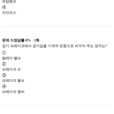
유압펌프
④
오리피스
문제
31
정답률
0%
·
1
회
공기 브레이크에서 공기압을 기계적 운동으로 바꾸어 주는 장치는?
①
릴레이 밸브
②
브레이크 슈
③
브레이크 밸브
④
브레이크 챔버