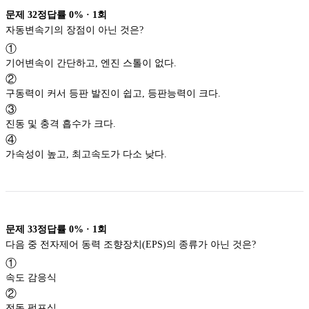
문제
32
정답률
0%
·
1
회
자동변속기의 장점이 아닌 것은?
①
기어변속이 간단하고, 엔진 스톨이 없다.
②
구동력이 커서 등판 발진이 쉽고, 등판능력이 크다.
③
진동 및 충격 흡수가 크다.
④
가속성이 높고, 최고속도가 다소 낮다.
문제
33
정답률
0%
·
1
회
다음 중 전자제어 동력 조향장치(EPS)의 종류가 아닌 것은?
①
속도 감응식
②
전동 펌프식