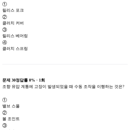
①
릴리스 포크
②
클러치 커버
③
릴리스 베어링
④
클러치 스프링
문제
30
정답률
0%
·
1
회
조향 유압 계통에 고장이 발생되었을 때 수동 조작을 이행하는 것은?
①
밸브 스풀
②
볼 조인트
③