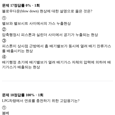
문제
17
정답률
0%
·
1
회
블로우다운(blow down) 현상에 대한 설명으로 옳은 것은?
①
밸브와 밸브시트 사이에서의 가스 누출현상
②
압축행정시 피스톤과 실린더 사이에서 공기가 누출되는 현상
③
피스톤이 상사점 근방에서 흡·배기밸브가 동시에 열려 배기 잔류가스
를 배출시키는 현상
④
배기행정 초기에 배기밸브가 열려 배기가스 자체의 압력에 의하여 배
기가스가 배출되는 현상
문제
18
정답률
100%
·
1
회
LPG차량에서 연료를 충전하기 위한 고압용기는?
①
봄베