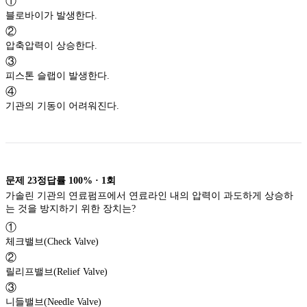
①
블로바이가 발생한다.
②
압축압력이 상승한다.
③
피스톤 슬랩이 발생한다.
④
기관의 기동이 어려워진다.
문제
23
정답률
100%
·
1
회
가솔린 기관의 연료펌프에서 연료라인 내의 압력이 과도하게 상승하
는 것을 방지하기 위한 장치는?
①
체크밸브(Check Valve)
②
릴리프밸브(Relief Valve)
③
니들밸브(Needle Valve)