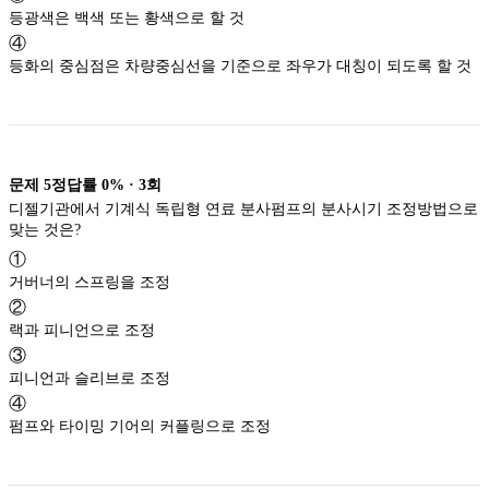
등광색은 백색 또는 황색으로 할 것
④
등화의 중심점은 차량중심선을 기준으로 좌우가 대칭이 되도록 할 것
문제
5
정답률
0%
·
3
회
디젤기관에서 기계식 독립형 연료 분사펌프의 분사시기 조정방법으로
맞는 것은?
①
거버너의 스프링을 조정
②
랙과 피니언으로 조정
③
피니언과 슬리브로 조정
④
펌프와 타이밍 기어의 커플링으로 조정