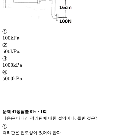
①
100\rm
100
kPa
kPa
②
500\rm
500
kPa
kPa
③
1000\rm
1000
kPa
kPa
④
5000\rm
5000
kPa
kPa
문제
41
정답률
0%
·
1
회
다음은 배터리 격리판에 대한 설명이다. 틀린 것은?
①
격리판은 전도성이 있어야 한다.