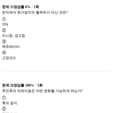
문제
25
정답률
0%
·
1
회
전자제어 현가장치의 출력부가 아닌 것은?
①
TPS
②
지시등, 경고등
③
액추에이터
④
고장코드
문제
26
정답률
100%
·
1
회
추진축의 자재이음은 어떤 변화를 가능하게 하는가?
①
축의 길이
②