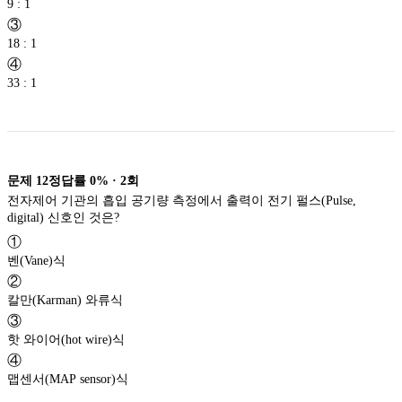
9 : 1
③
18 : 1
④
33 : 1
문제
12
정답률
0%
·
2
회
전자제어 기관의 흡입 공기량 측정에서 출력이 전기 펄스(Pulse,
digital) 신호인 것은?
①
벤(Vane)식
②
칼만(Karman) 와류식
③
핫 와이어(hot wire)식
④
맵센서(MAP sensor)식