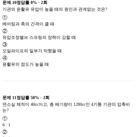
문제
10
정답률
0%
·
2
회
기관의 윤활유 유압이 높을 때의 원인과 관계없는 것은?
①
베어링과 축의 간격이 클 때
②
유압조정밸브 스프링의 장력이 강할 때
③
오일파이프의 일부가 막혔을 때
④
윤활유의 점도가 높을 때
문제
11
정답률
50%
·
2
회
연소실 체적이 40cc이고, 총 배기량이 1280cc인 4기통 기관의 압축비
는?
①
6 : 1
②