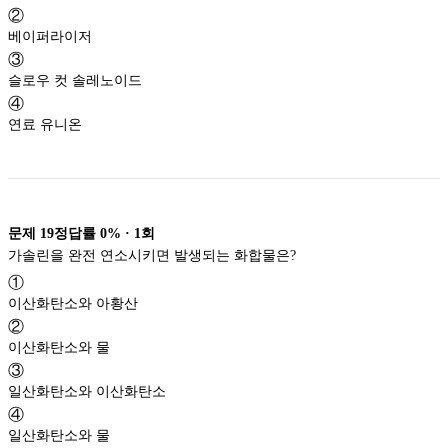
②
베이퍼라이저
③
슬로우 컷 솔레노이드
④
연료 유니온
문제
19
정답률
0%
·
1
회
가솔린을 완전 연소시키면 발생되는 화합물은?
①
이산화탄소와 아황산
②
이산화탄소와 물
③
일산화탄소와 이산화탄소
④
일산화탄소와 물