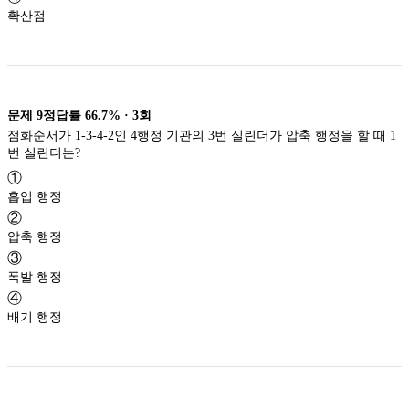
확산점
문제
9
정답률
66.7%
·
3
회
점화순서가 1-3-4-2인 4행정 기관의 3번 실린더가 압축 행정을 할 때 1
번 실린더는?
①
흡입 행정
②
압축 행정
③
폭발 행정
④
배기 행정