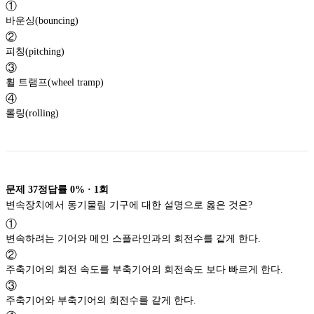
①
바운싱(bouncing)
②
피칭(pitching)
③
휠 트램프(wheel tramp)
④
롤링(rolling)
문제
37
정답률
0%
·
1
회
변속장치에서 동기물림 기구에 대한 설명으로 옳은 것은?
①
변속하려는 기어와 메인 스플라인과의 회전수를 같게 한다.
②
주축기어의 회전 속도를 부축기어의 회전속도 보다 빠르게 한다.
③
주축기어와 부축기어의 회전수를 같게 한다.