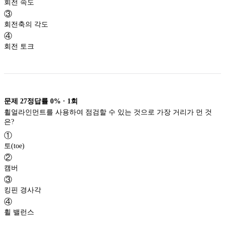
회전 속도
③
회전축의 각도
④
회전 토크
문제
27
정답률
0%
·
1
회
휠얼라인먼트를 사용하여 점검할 수 있는 것으로 가장 거리가 먼 것
은?
①
토(toe)
②
캠버
③
킹핀 경사각
④
휠 밸런스