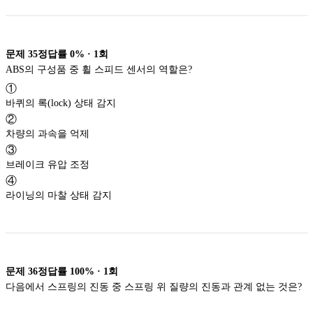
문제
35
정답률
0%
·
1
회
ABS의 구성품 중 휠 스피드 센서의 역할은?
①
바퀴의 록(lock) 상태 감지
②
차량의 과속을 억제
③
브레이크 유압 조정
④
라이닝의 마찰 상태 감지
문제
36
정답률
100%
·
1
회
다음에서 스프링의 진동 중 스프링 위 질량의 진동과 관계 없는 것은?