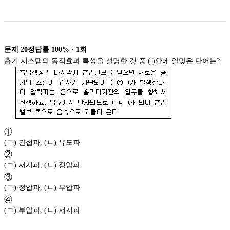
문제
20
정답률
100%
·
1
회
흡기 시스템의 동적효과 특성을 설명한 것 중 ( )안에 알맞은 단어는?
①
(ㄱ) 간섭파, (ㄴ) 유도파
②
(ㄱ) 서지파, (ㄴ) 정압파
③
(ㄱ) 정압파, (ㄴ) 부압파
④
(ㄱ) 부압파, (ㄴ) 서지파