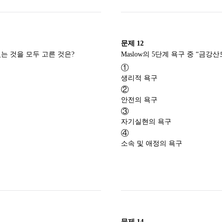
문제
12
아동으로 하여금 매일 아침 자신의 침대를 정리하도록 하는데 효과가 있는 것을 모두 고른 것은?
①
생리적 욕구
②
안전의 욕구
③
자기실현의 욕구
④
소속 및 애정의 욕구
문제
14