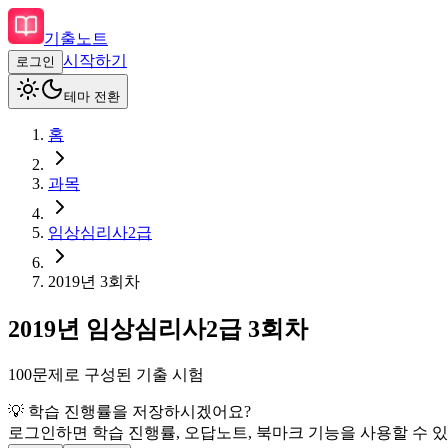
기출노트
시작하기
로그인
테마 전환
홈
과목
임상심리사2급
2019
년
3회차
2019
년
임상심리사2급
3회차
100
문제로 구성된 기출 시험
💡 학습 진행률을 저장하시겠어요?
로그인하면 학습 진행률, 오답노트, 북마크 기능을 사용할 수 