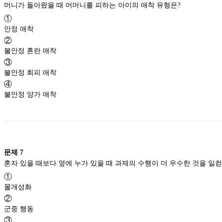
머니가 돌아왔을 때 어머니를 피하는 아이의 애착 유형은?
①
안정 애착
②
불안정 혼란 애착
③
불안정 회피 애착
④
불안정 양가 애착
문제
7
①
몰개성화
②
군중 행동
③