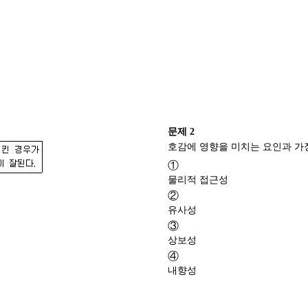
문제
2
①
물리적 접근성
②
유사성
③
상보성
④
내향성