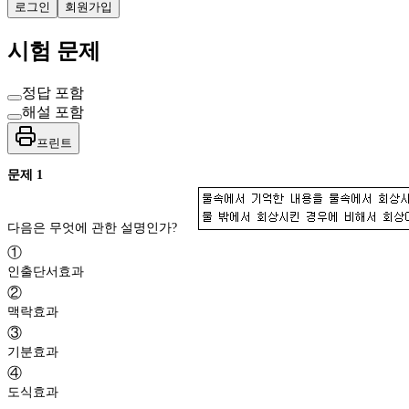
로그인
회원가입
시험 문제
정답 포함
해설 포함
프린트
문제
1
다음은 무엇에 관한 설명인가?
①
인출단서효과
②
맥락효과
③
기분효과
④
도식효과