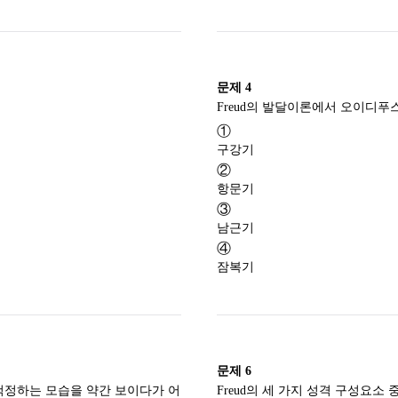
문제
4
①
구강기
②
항문기
③
남근기
④
잠복기
문제
6
 걱정하는 모습을 약간 보이다가 어