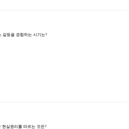
Freud의 발달이론에서 오이디푸스 갈등을 경험하는 시기는?
Freud의 세 가지 성격 구성요소 중 현실원리를 따르는 것은?