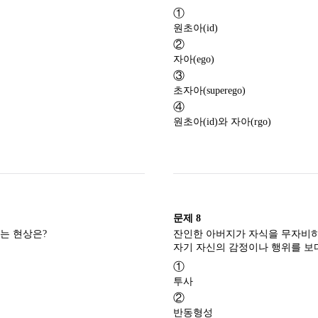
①
원초아(id)
②
자아(ego)
③
초자아(superego)
④
원초아(id)와 자아(rgo)
문제
8
혼자 있을 때보다 옆에 누가 있을 때 과제의 수행이 더 우수한 것을 일컫는 현상은?
잔인한 아버지가 자식을 무자비하
①
투사
②
반동형성