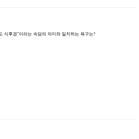
Maslow의 5단계 욕구 중 “금강산도 식후경”이라는 속담의 의미와 일치하는 욕구는?