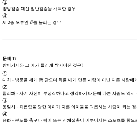
③
양방검증 대신 일반검증을 채택한 경우
④
β
제 2종 오류인
β
를 늘리는 경우
문제
17
방어기제와 그 예가 틀리게 짝지어진 것은?
①
대치 - 방문을 세게 쾅 닫으며 화를 내게 만든 사람이 아닌 다른 사람에
②
합리화 - 자기 자신이 부정직하다고 생각하기 때문에 다른 사람도 역시
③
동일시 - 괴롭힘을 당한 아이가 다른 아이들을 괴롭히는 사람이 되는 경
④
승화 - 분노를 축구나 럭비 또는 신체접촉이 이루어지는 스포츠를 함으