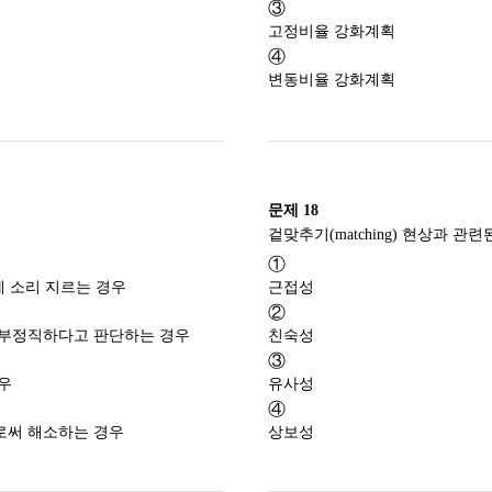
③
고정비율 강화계획
④
변동비율 강화계획
문제
18
①
게 소리 지르는 경우
근접성
②
 부정직하다고 판단하는 경우
친숙성
③
우
유사성
④
로써 해소하는 경우
상보성