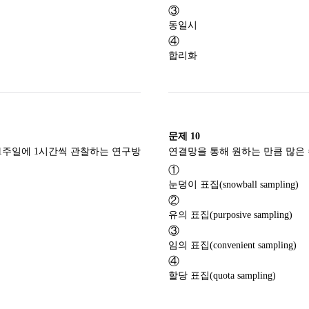
③
동일시
④
합리화
문제
10
 1주일에 1시간씩 관찰하는 연구방
①
눈덩이 표집(snowball sampling)
②
유의 표집(purposive sampling)
③
임의 표집(convenient sampling)
④
할당 표집(quota sampling)