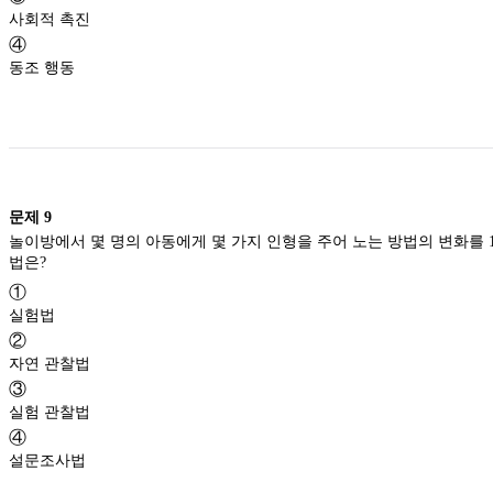
사회적 촉진
④
동조 행동
문제
9
놀이방에서 몇 명의 아동에게 몇 가지 인형을 주어 노는 방법의 변화를
법은?
①
실험법
②
자연 관찰법
③
실험 관찰법
④
설문조사법