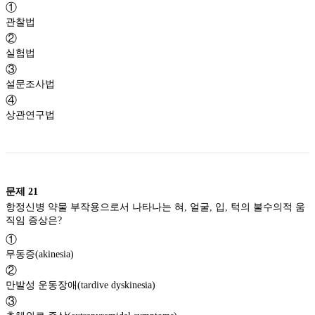
①
관찰법
②
실험법
③
설문조사법
④
상관연구법
문제
21
항정신병 약물 부작용으로서 나타나는 혀, 얼굴, 입, 턱의 불수의적 움
직임 증상은?
①
무동증(akinesia)
②
만발성 운동장애(tardive dyskinesia)
③