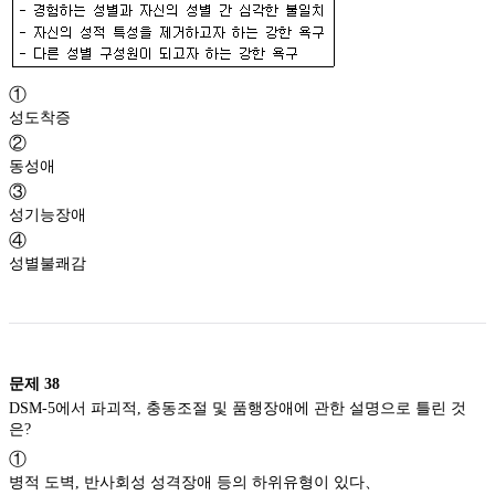
①
성도착증
②
동성애
③
성기능장애
④
성별불쾌감
문제
38
DSM-5에서 파괴적, 충동조절 및 품행장애에 관한 설명으로 틀린 것
은?
①
병적 도벽, 반사회성 성격장애 등의 하위유형이 있다、