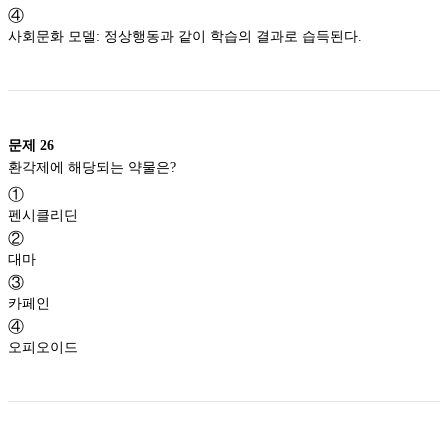
④
사회문화 모델: 정상행동과 같이 학습의 결과로 습득된다.
문제
26
환각제에 해당되는 약물은?
①
펜시클리딘
②
대마
③
카페인
④
오피오이드