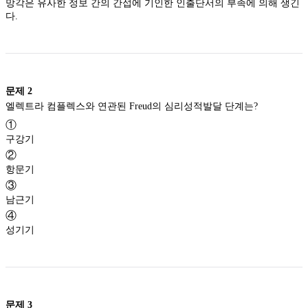
망각은 유사한 정보 간의 간섭에 기인한 인출단서의 부족에 의해 생긴
다.
문제
2
엘렉트라 컴플렉스와 연관된 Freud의 심리성적발달 단계는?
①
구강기
②
항문기
③
남근기
④
성기기
문제
3