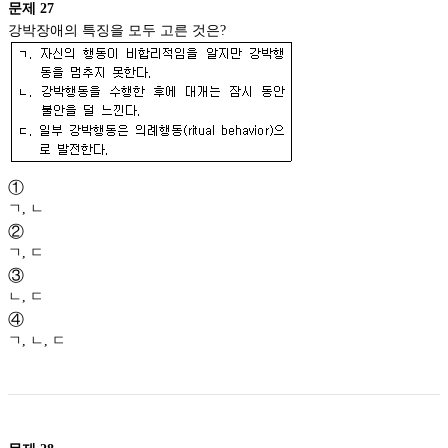
문제
27
강박장애의 특징을 모두 고른 것은?
①
ㄱ, ㄴ
②
ㄱ, ㄷ
③
ㄴ, ㄷ
④
ㄱ, ㄴ, ㄷ