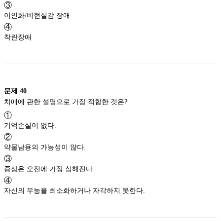
③
이인화/비현실감 장애
④
착란장애
문제
40
치매에 관한 설명으로 가장 적합한 것은?
①
기억손실이 없다.
②
약물남용의 가능성이 많다.
③
증상은 오전에 가장 심해진다.
④
자신의 무능을 최소화하거나 자각하지 못한다.