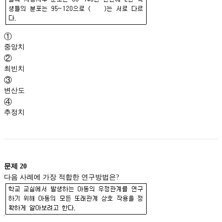
①
중앙치
②
최빈치
③
변산도
④
추정치
문제
20
다음 사례에 가장 적합한 연구방법은?