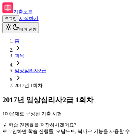
기출노트
시작하기
로그인
테마 전환
홈
과목
임상심리사2급
2017
년
1회차
2017
년
임상심리사2급
1회차
100
문제로 구성된 기출 시험
💡 학습 진행률을 저장하시겠어요?
로그인하면 학습 진행률, 오답노트, 북마크 기능을 사용할 수