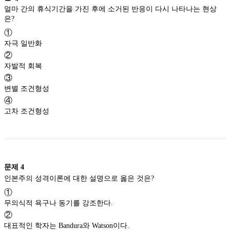
얼마 간의 휴식기간을 가진 후에 소거된 반응이 다시 나타나는 현상
은?
①
자극 일반화
②
자발적 회복
③
변별 조건형성
④
고차 조건형성
문제
4
인본주의 성격이론에 대한 설명으로 옳은 것은?
①
무의식적 욕구나 동기를 강조한다.
②
대표적인 학자는 Bandura와 Watson이다.