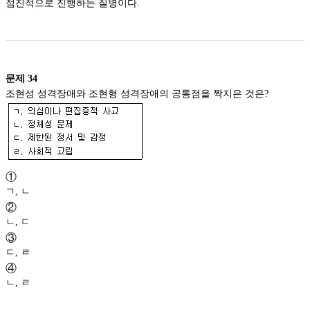
점진적으로 진행하는 질병이다.
문제
34
조현성 성격장애와 조현형 성격장애의 공통점을 짝지은 것은?
①
ㄱ, ㄴ
②
ㄴ, ㄷ
③
ㄷ, ㄹ
④
ㄴ, ㄹ