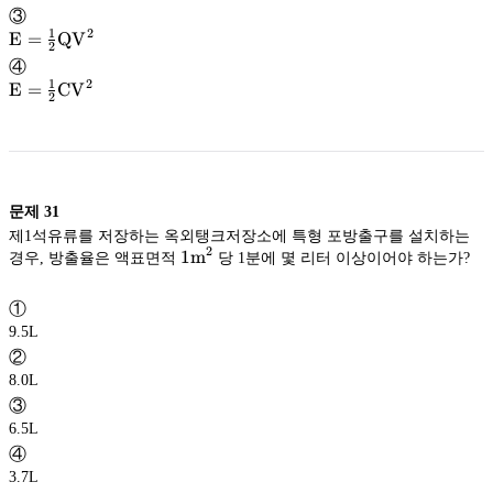
{2}
\mathrm{E}
E
③
C
1
2
=
\frac{1}
\rm
E
=
Q
V
2
Q^2
{2}
\mathrm{E}
E
④
C^2
1
2
=
\frac{1}
\rm
E
=
C
V
2
V
{2}
\mathrm{E}
E
Q
=
\frac{1}
V^2
{2}
C
V^2
문제
31
제1석유류를 저장하는 옥외탱크저장소에 특형 포방출구를 설치하는
2
1
1
m
경우, 방출율은 액표면적
당 1분에 몇 리터 이상이어야 하는가?
\mathrm{m}
m
^2
①
9.5L
②
8.0L
③
6.5L
④
3.7L