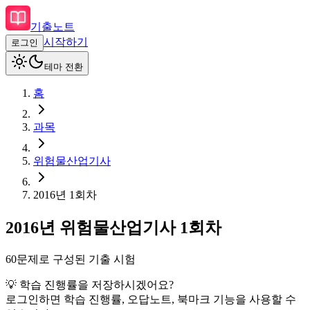
기출노트
시작하기
로그인
테마 전환
홈
과목
위험물산업기사
2016
년
1회차
2016
년
위험물산업기사
1회차
60
문제로 구성된 기출 시험
💡 학습 진행률을 저장하시겠어요?
로그인하면 학습 진행률, 오답노트, 북마크 기능을 사용할 수