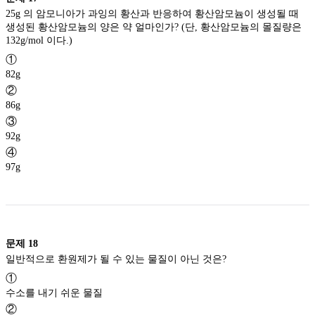
25g 의 암모니아가 과잉의 황산과 반응하여 황산암모늄이 생성될 때
생성된 황산암모늄의 양은 약 얼마인가? (단, 황산암모늄의 몰질량은
132g/mol 이다.)
①
82g
②
86g
③
92g
④
97g
문제
18
일반적으로 환원제가 될 수 있는 물질이 아닌 것은?
①
수소를 내기 쉬운 물질
②