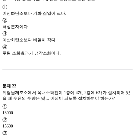
①
이산화탄소보다 기화 잠열이 크다.
②
극성분자이다.
③
이산화탄소보다 비열이 작다.
④
주된 소화효과가 냉각소화이다.
문제
22
위험물제조소에서 옥내소화전이 1층에 4개, 2층에 6개가 설치되어 있
을 때 수원의 수량은 몇 L 이상이 되도록 설치하여야 하는가?
①
13000
②
15600
③