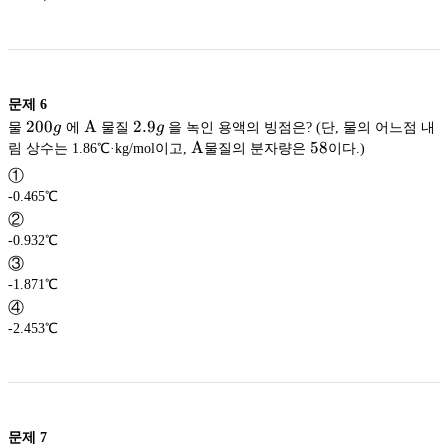
문제
6
200g
200
\rm
A
2.9g
2.9
물
g
에
물질
g
을 녹인 용액의 빙점은? (단, 물의 어느점 내
A
\rm
A
58
58
림 상수는 1.86℃·kg/mol이고,
물질의 분자량은
이다.)
A
①
-0.465℃
②
-0.932℃
③
-1.871℃
④
-2.453℃
문제
7