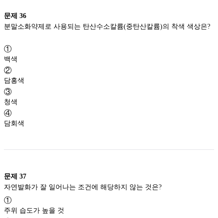
문제
36
분말소화약제로 사용되는 탄산수소칼륨(중탄산칼륨)의 착색 색상은?
①
백색
②
담홍색
③
청색
④
담회색
문제
37
자연발화가 잘 일어나는 조건에 해당하지 않는 것은?
①
주위 습도가 높을 것