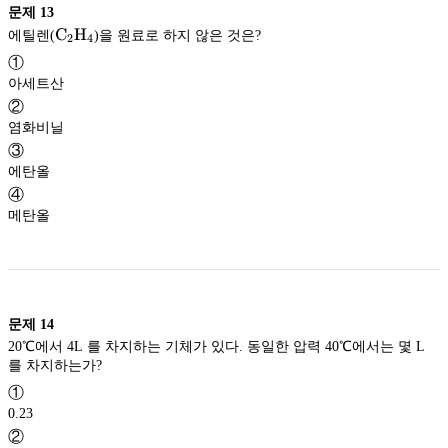
문제
13
\rm
C
H
에틸렌(
)을 원료로 하지 않은 것은?
2
4
C_2H_4
①
아세트산
②
염화비닐
③
에탄올
④
메탄올
문제
14
20℃에서 4L 를 차지하는 기체가 있다. 동일한 압력 40℃에서는 몇 L
를 차지하는가?
①
0.23
②