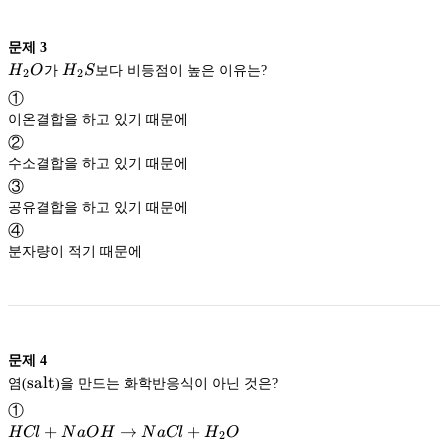
문제
3
{H}_2
{H}_2
H
O
가
H
S
보다 비등점이 높은 이유는?
2
2
{O}
{S}
①
이온결합을 하고 있기 때문에
②
수소결합을 하고 있기 때문에
③
공유결합을 하고 있기 때문에
④
분자량이 적기 때문에
문제
4
\rm
salt
염(
)을 만드는 화학반응식이 아닌 것은?
salt
①
{HCl}+
+
→
+
H
Cl
N
a
O
H
N
a
Cl
H
O
2