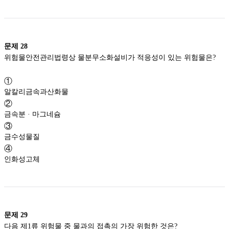
문제
28
위험물안전관리법령상 물분무소화설비가 적응성이 있는 위험물은?
①
알칼리금속과산화물
②
금속분 · 마그네슘
③
금수성물질
④
인화성고체
문제
29
다음 제1류 위험물 중 물과의 접촉의 가장 위험한 것은?