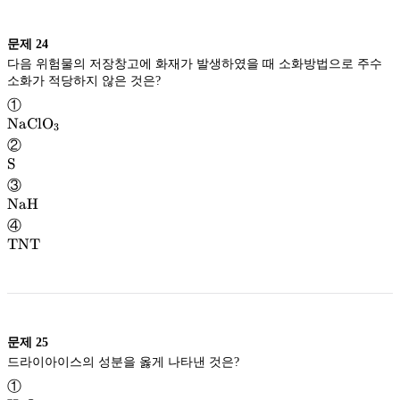
문제
24
다음 위험물의 저장창고에 화재가 발생하였을 때 소화방법으로 주수
소화가 적당하지 않은 것은?
①
\rm
NaClO
3
\mathrm{NaClO}
NaClO
②
_3
\rm
S
S
③
\rm
NaH
NaH
④
\rm
TNT
TNT
문제
25
드라이아이스의 성분을 옳게 나타낸 것은?
①