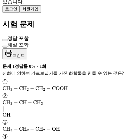
있습니다.
로그인
회원가입
시험 문제
정답 포함
해설 포함
프린트
문제
1
정답률
0%
·
1
회
산화에 의하여 카르보닐기를 가진 화합물을 만들 수 있는 것은?
①
\mathrm{CH}
CH
−
CH
−
CH
−
COOH
3
2
2
CH
②
\mathrm{CH_3}
C
H
−
CH
−
CH
_3-
3
3
∣
\mathrm{CH}
CH
C
H
3
OH
_2-
-
③
\mathrm{CH}
CH
\mathrm{CH}
CH
\mathrm{CH}
CH
−
CH
−
CH
−
OH
_2-
3
2
2
-
CH
\mathrm{COOH}
COOH
④
\mathrm{CH}
CH