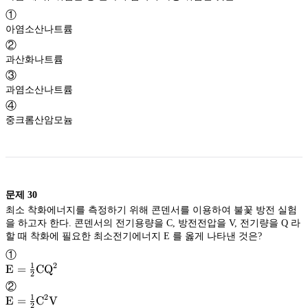
①
아염소산나트륨
②
과산화나트륨
③
과염소산나트륨
④
중크롬산암모늄
문제
30
최소 착화에너지를 측정하기 위해 콘덴서를 이용하여 불꽃 방전 실험
을 하고자 한다. 콘덴서의 전기용량을 C, 방전전압을 V, 전기량을 Q 라
할 때 착화에 필요한 최소전기에너지 E 를 옳게 나타낸 것은?
①
1
2
\rm
E
=
C
Q
2
\mathrm{E}
E
②
1
2
=
\frac{1}
\rm
E
=
C
V
2