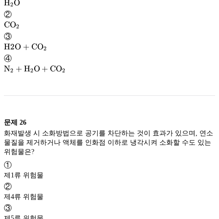
\rm
H
O
2
\mathrm{H}
H
②
_2
\rm
CO
2
\mathrm{O}
O
\mathrm{CO}
CO
③
_2
\rm
H2O
+
C
O
2
H2O
④
+
\rm
N
+
H
O
+
C
O
2
2
2
CO_2
N_2+
H_2O
+
CO_2
문제
26
화재발생 시 소화방법으로 공기를 차단하는 것이 효과가 있으며, 연소
물질을 제거하거나 액체를 인화점 이하로 냉각시켜 소화할 수도 있는
위험물은?
①
제1류 위험물
②
제4류 위험물
③
제5류 위험물