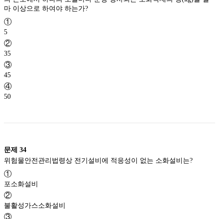
마 이상으로 하여야 하는가?
①
5
②
35
③
45
④
50
문제
34
위험물안전관리법령상 전기설비에 적응성이 없는 소화설비는?
①
포소화설비
②
불활성가스소화설비
③