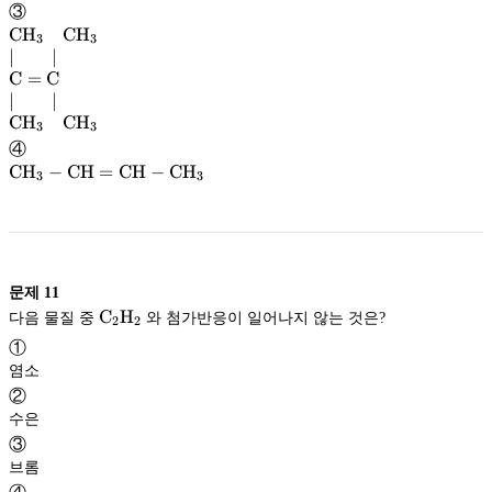
\mathrm{CH}
CH
CH
③
\mathrm{CH}
CH
CH
_2
_3-
3
3
∣
∣
\mathrm{CH}
CH
CH
C
=
C
_2-
_3\quad
∣
∣
\mathrm{CH}
CH
\mathrm{CH}
CH
CH
CH
3
3
_2-
_3\\|\qquad|\\\mathrm
④
\mathrm{OH}
OH
C=\mathrm
\mathrm{CH}
CH
−
CH
=
CH
−
CH
3
3
C\\|\qquad|\\
CH
\mathrm{CH}
CH
_3-
_3\quad
\mathrm{CH}
CH
\mathrm{CH}
CH
=
_3
\mathrm{CH}
CH
문제
11
\rm
C
H
다음 물질 중
와 첨가반응이 일어나지 않는 것은?
-
2
2
C_2H_2
\mathrm{CH}
CH
①
_3
염소
②
수은
③
브롬