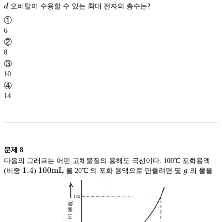
d
d
오비탈이 수용할 수 있는 최대 전자의 총수는?
①
6
②
8
③
10
④
14
문제
8
다음의 그래프는 어떤 고체물질의 용해도 곡선이다. 100℃ 포화용액
1.4
1.4
\rm
100mL
g
(비중
)
를 20℃ 의 포화 용액으로 만들려면 몇
g
의 물을
100mL