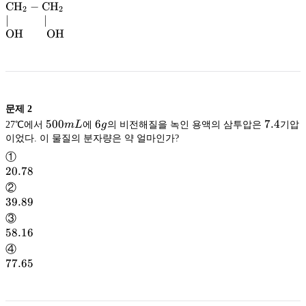
\mathrm{CH}
CH
−
CH
_3-
_3\\|\\
2
2
∣
∣
\mathrm{CH}
CH
CH
\mathrm{OH}
OH
OH
OH
_2-
_2-
\mathrm{CH}
CH
\mathrm{CH}
CH
_2-
_2\\|\quad\quad\quad|\\
\mathrm{OH}
OH
\mathrm{OH}
OH
\quad\quad
문제
2
\mathrm{OH}
OH
500mL
500
6g
6
7.4
7.4
27℃에서
m
L
에
g
의 비전해질을 녹인 용액의 삼투압은
기압
이었다. 이 물질의 분자량은 약 얼마인가?
①
20.78
20.78
②
39.89
39.89
③
58.16
58.16
④
77.65
77.65