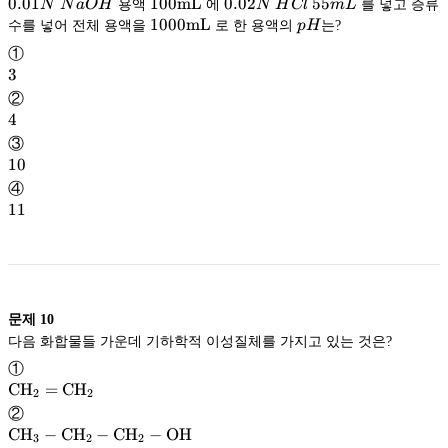
0.01N\
0.01
\rm
100mL
0.02N\
0.02
55
N
N
a
O
H
용액
에
N
H
Cl
m
L
를 넣고 증류
NaOH
100mL
HCl\
\rm
1000mL
pH
수를 넣어 전체 용액을
로 한 용액의
p
H
는?
55mL
1000mL
①
3
3
②
4
4
③
10
10
④
11
11
문제
10
다음 화합물들 가운데 기하학적 이성질체를 가지고 있는 것은?
①
\mathrm{CH}
CH
=
CH
2
2
CH
②
\mathrm{CH}
CH
−
CH
−
CH
−
OH
_2=
3
2
2