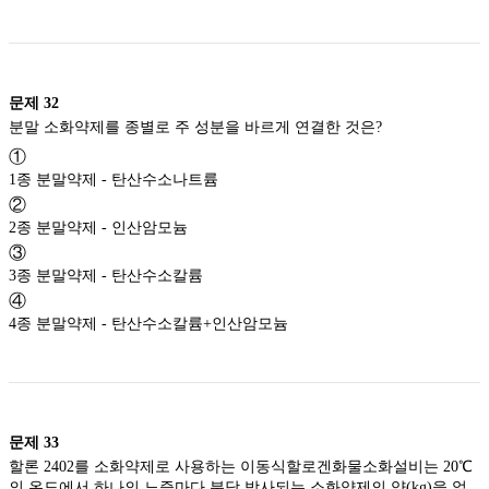
문제
32
분말 소화약제를 종별로 주 성분을 바르게 연결한 것은?
①
1종 분말약제 - 탄산수소나트륨
②
2종 분말약제 - 인산암모늄
③
3종 분말약제 - 탄산수소칼륨
④
4종 분말약제 - 탄산수소칼륨+인산암모늄
문제
33
할론 2402를 소화약제로 사용하는 이동식할로겐화물소화설비는 20℃
의 온도에서 하나의 노즐마다 분당 방사되는 소화약제의 양(kg)을 얼