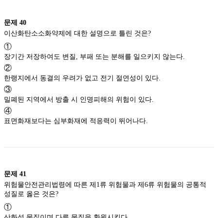
문제
40
이산화탄소소화약제에 대한 설명으로 틀린 것은?
①
장기간 저장하여도 변질, 부패 또는 분해를 일으키지 않는다.
②
한랭지에서 동결의 우려가 없고 전기 절연성이 있다.
③
밀폐된 지역에서 방출 시 인명피해의 위험이 있다.
④
표면화재보다는 심부화재에 적응력이 뛰어나다.
문제
41
위험물안전관리법령에 따른 제1류 위험물과 제6류 위험물의 공통적
성질로 옳은 것은?
①
산화성 물질이며 다른 물질을 환원시킨다.