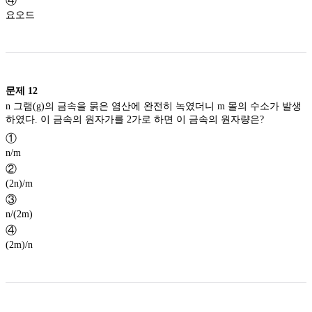
④
요오드
문제
12
n 그램(g)의 금속을 묽은 염산에 완전히 녹였더니 m 몰의 수소가 발생
하였다. 이 금속의 원자가를 2가로 하면 이 금속의 원자량은?
①
n/m
②
(2n)/m
③
n/(2m)
④
(2m)/n