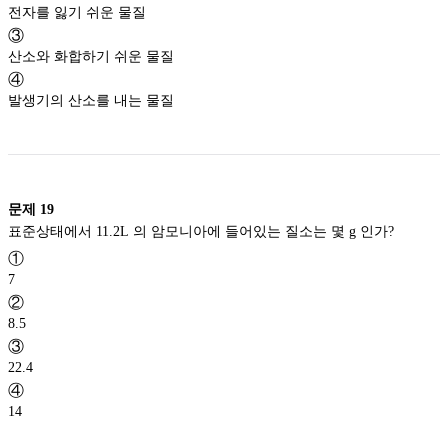
전자를 잃기 쉬운 물질
③
산소와 화합하기 쉬운 물질
④
발생기의 산소를 내는 물질
문제
19
표준상태에서 11.2L 의 암모니아에 들어있는 질소는 몇 g 인가?
①
7
②
8.5
③
22.4
④
14