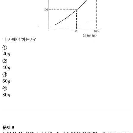
더 가해야 하는가?
①
20g
20
g
②
40g
40
g
③
60g
60
g
④
80g
80
g
문제
9