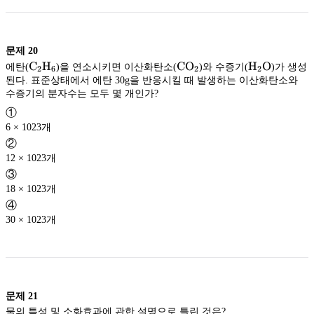
문제
20
\rm
C
H
\rm
C
O
\rm
H
O
에탄(
)을 연소시키면 이산화탄소(
)와 수증기(
)가 생성
2
6
2
2
C_2H_6
CO_2
H_2O
된다. 표준상태에서 에탄 30g을 반응시킬 때 발생하는 이산화탄소와
수증기의 분자수는 모두 몇 개인가?
①
6 × 1023개
②
12 × 1023개
③
18 × 1023개
④
30 × 1023개
문제
21
물의 특성 및 소화효과에 관한 설명으로 틀린 것은?