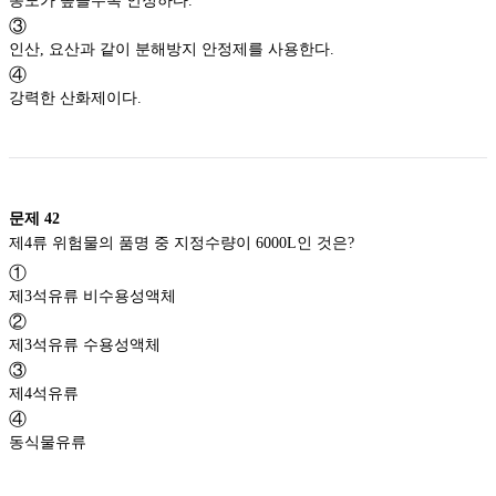
농도가 높을수록 안정하다.
③
인산, 요산과 같이 분해방지 안정제를 사용한다.
④
강력한 산화제이다.
문제
42
제4류 위험물의 품명 중 지정수량이 6000L인 것은?
①
제3석유류 비수용성액체
②
제3석유류 수용성액체
③
제4석유류
④
동식물유류