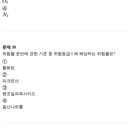
O_2
O
2
④
N_2
N
2
문제
39
위험물 운반에 관한 기준 중 위험등급 I 에 해당하는 위험물은?
①
황화린
②
피크린산
③
벤조일퍼옥사이드
④
질산나트륨