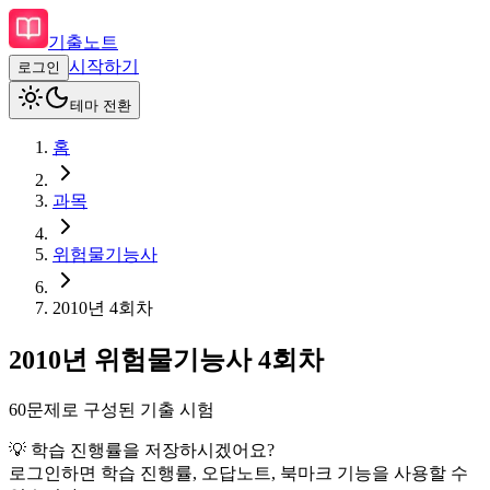
기출노트
시작하기
로그인
테마 전환
홈
과목
위험물기능사
2010
년
4회차
2010
년
위험물기능사
4회차
60
문제로 구성된 기출 시험
💡 학습 진행률을 저장하시겠어요?
로그인하면 학습 진행률, 오답노트, 북마크 기능을 사용할 수