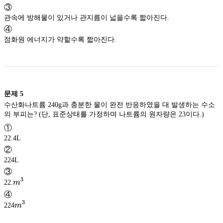
③
관속에 방해물이 있거나 관지름이 넓을수록 짧아진다.
④
점화원 에너지가 약할수록 짧아진다.
문제
5
수산화나트륨 240g과 충분한 물이 완전 반응하였을 대 발생하는 수소
의 부피는? (단, 표준상태를 가정하며 나트륨의 원자량은 23이다.)
①
22.4L
②
224L
③
3
m^3
22.
m
④
3
m^3
224
m