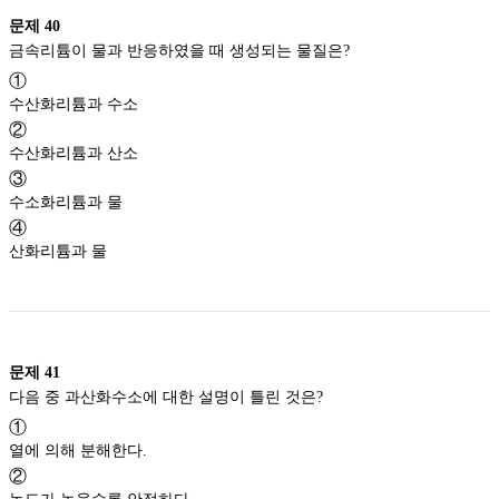
문제
40
금속리튬이 물과 반응하였을 때 생성되는 물질은?
①
수산화리튬과 수소
②
수산화리튬과 산소
③
수소화리튬과 물
④
산화리튬과 물
문제
41
다음 중 과산화수소에 대한 설명이 틀린 것은?
①
열에 의해 분해한다.
②