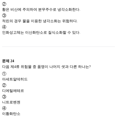
②
황은 비산에 주의하여 분무주수로 냉각소화한다.
③
적린의 경우 물을 이용한 냉각소화는 위험하다.
④
인화성고체는 이산화탄소로 질식소화할 수 있다.
문제
24
다음 제4류 위험물 중 품명이 나머지 셋과 다른 하나는?
①
아세트알데히드
②
디에틸에테르
③
니트로벤젠
④
이황화탄소