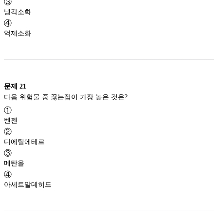
③
냉각소화
④
억제소화
문제
21
다음 위험물 중 끓는점이 가장 높은 것은?
①
벤젠
②
디에틸에테르
③
메탄올
④
아세트알데히드