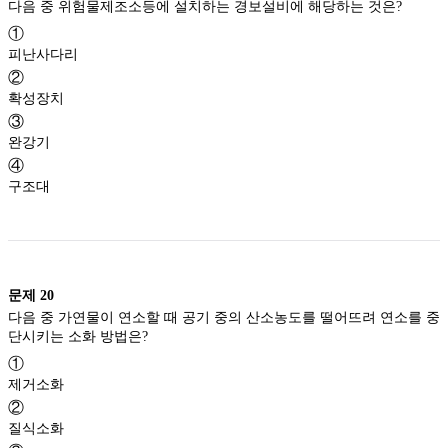
다음 중 위험물제조소등에 설치하는 경보설비에 해당하는 것은?
①
피난사다리
②
확성장치
③
완강기
④
구조대
문제
20
다음 중 가연물이 연소할 때 공기 중의 산소농도를 떨어뜨려 연소를 중
단시키는 소화 방법은?
①
제거소화
②
질식소화