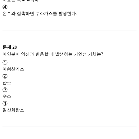
④
온수와 접촉하면 수소가스를 발생한다.
문제
28
아연분이 염산과 반응할 때 발생하는 가연성 기체는?
①
아황산가스
②
산소
③
수소
④
일산화탄소