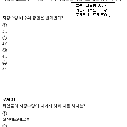
지정수량 배수의 총합은 얼마인가?
①
3.5
②
4.0
③
4.5
④
5.0
문제
34
위험물의 지정수량이 나머지 셋과 다른 하나는?
①
질산에스테르류
②