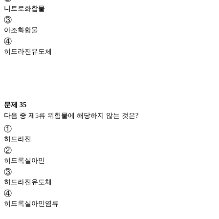
니트로화합물
③
아조화합물
④
히드라진유도체
문제
35
다음 중 제5류 위험물에 해당하지 않는 것은?
①
히드라진
②
히드록실아민
③
히드라진유도체
④
히드록실아민염류