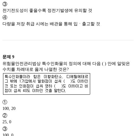
③
전기전도성이 좋을수록 정전기발생에 유의할 것
④
다량을 저장 취급 시에는 배관을 통해 입ㆍ출고할 것
문제
9
위험물안전관리법상 특수인화물의 정의에 대해 다음 ( ) 안에 알맞은
수치를 차례대로 옳게 나열한 것은?
①
100, 20
②
25, 0
③
100, 0