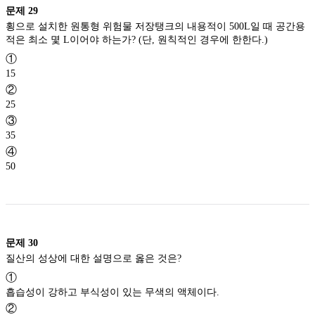
문제
29
횡으로 설치한 원통형 위험물 저장탱크의 내용적이 500L일 때 공간용
적은 최소 몇 L이어야 하는가? (단, 원칙적인 경우에 한한다.)
①
15
②
25
③
35
④
50
문제
30
질산의 성상에 대한 설명으로 옳은 것은?
①
흡습성이 강하고 부식성이 있는 무색의 액체이다.
②