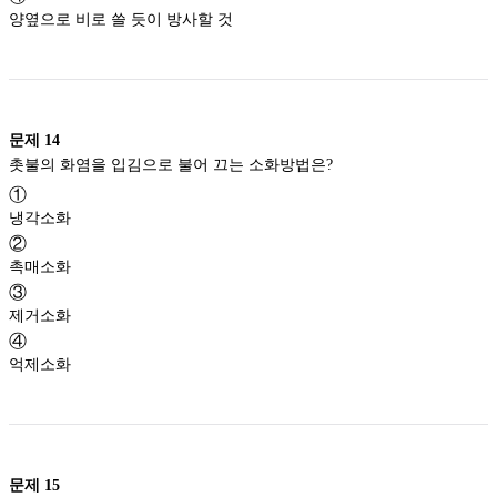
양옆으로 비로 쓸 듯이 방사할 것
문제
14
촛불의 화염을 입김으로 불어 끄는 소화방법은?
①
냉각소화
②
촉매소화
③
제거소화
④
억제소화
문제
15