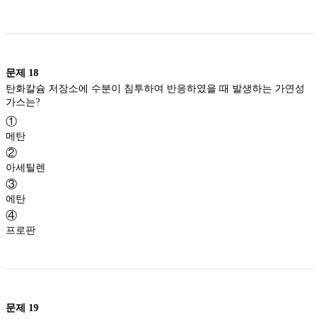
문제
18
탄화칼슘 저장소에 수분이 침투하여 반응하였을 때 발생하는 가연성
가스는?
①
메탄
②
아세틸렌
③
에탄
④
프로판
문제
19