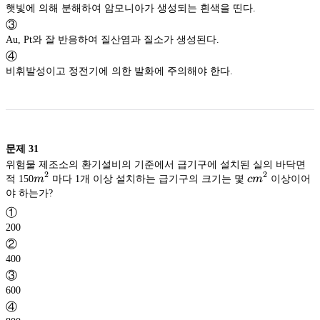
햇빛에 의해 분해하여 암모니아가 생성되는 흰색을 띤다.
③
Au, Pt와 잘 반응하여 질산염과 질소가 생성된다.
④
비휘발성이고 정전기에 의한 발화에 주의해야 한다.
문제
31
위험물 제조소의 환기설비의 기준에서 급기구에 설치된 실의 바닥면
2
2
m^2
cm^2
적 150
m
마다 1개 이상 설치하는 급기구의 크기는 몇
c
m
이상이어
야 하는가?
①
200
②
400
③
600
④