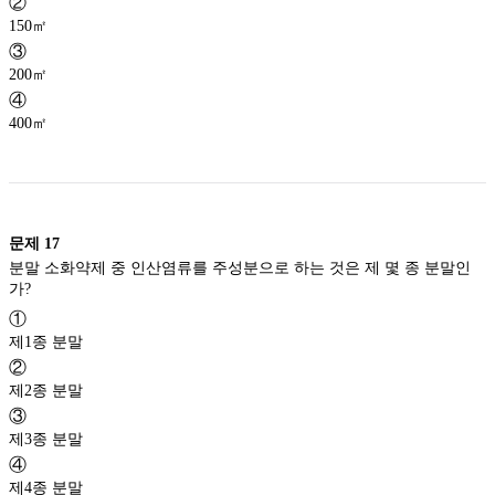
②
150㎡
③
200㎡
④
400㎡
문제
17
분말 소화약제 중 인산염류를 주성분으로 하는 것은 제 몇 종 분말인
가?
①
제1종 분말
②
제2종 분말
③
제3종 분말
④
제4종 분말