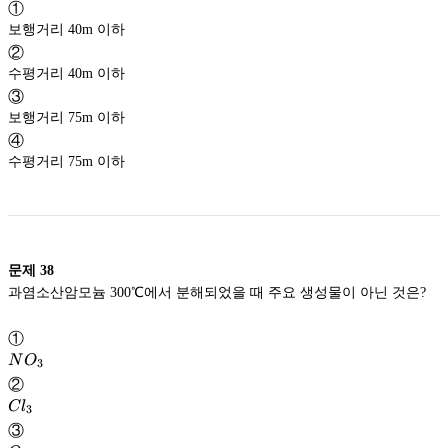
①
보행거리 40m 이하
②
수평거리 40m 이하
③
보행거리 75m 이하
④
수평거리 75m 이하
문제
38
과염소산암모늄 300℃에서 분해되었을 때 주요 생성물이 아닌 것은?
①
NO_3
N
O
3
②
Cl_3
C
l
3
③