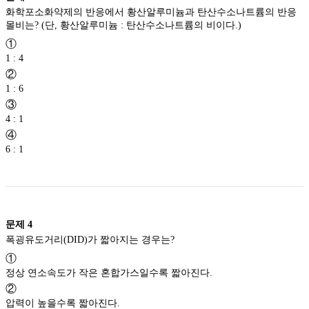
화학포소화약제의 반응에서 황산알루미늄과 탄산수소나트륨의 반응
몰비는? (단, 황산알루미늄 : 탄산수소나트륨의 비이다.)
①
1 : 4
②
1 : 6
③
4 : 1
④
6 : 1
문제
4
폭굉유도거리(DID)가 짧아지는 경우는?
①
정상 연소속도가 작은 혼합가스일수록 짧아진다.
②
압력이 높을수록 짧아진다.