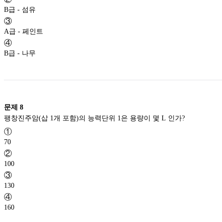
B급 - 섬유
③
A급 - 페인트
④
B급 - 나무
문제
8
팽창진주암(삽 1개 포함)의 능력단위 1은 용량이 몇 L 인가?
①
70
②
100
③
130
④
160