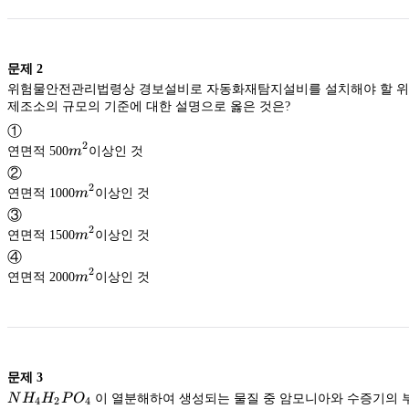
문제
2
위험물안전관리법령상 경보설비로 자동화재탐지설비를 설치해야 할 
제조소의 규모의 기준에 대한 설명으로 옳은 것은?
①
2
m^2
연면적 500
m
이상인 것
②
2
m^2
연면적 1000
m
이상인 것
③
2
m^2
연면적 1500
m
이상인 것
④
2
m^2
연면적 2000
m
이상인 것
문제
3
NH_4H_2PO_4
N
H
H
P
O
이 열분해하여 생성되는 물질 중 암모니아와 수증기의 
4
2
4