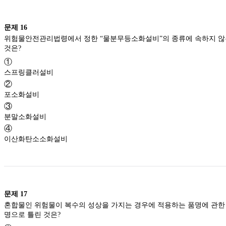
문제
16
위험물안전관리법령에서 정한 “물분무등소화설비”의 종류에 속하지 않
것은?
①
스프링클러설비
②
포소화설비
③
분말소화설비
④
이산화탄소소화설비
문제
17
혼합물인 위험물이 복수의 성상을 가지는 경우에 적용하는 품명에 관한
명으로 틀린 것은?