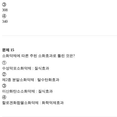
③
308
④
340
문제
15
소화약제에 따른 주된 소화효과로 틀린 것은?
①
수성막포소화약제 : 질식효과
②
제2종 분말소화약제 : 탈수탄화효과
③
이산화탄소소화약제 : 질식효과
④
할로겐화합물소화약제 : 화학억제효과