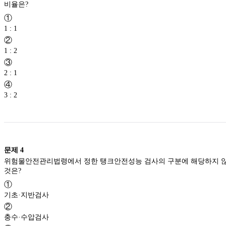
비율은?
①
1 : 1
②
1 : 2
③
2 : 1
④
3 : 2
문제
4
위험물안전관리법령에서 정한 탱크안전성능 검사의 구분에 해당하지 
것은?
①
기초·지반검사
②
충수·수압검사