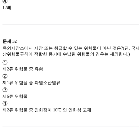
④
12배
문제
32
옥외저장소에서 저장 또는 취급할 수 있는 위험물이 아닌 것은?(단, 국
상위험물규칙에 적합한 용기에 수납된 위험물의 경우는 제외한다.)
①
제2류 위험물 중 유황
②
제1류 위험물 중 과염소산염류
③
제6류 위험물
④
제2류 위험물 중 인화점이 10℃ 인 인화성 고체