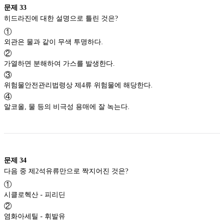
문제
33
히드라진에 대한 설명으로 틀린 것은?
①
외관은 물과 같이 무색 투명하다.
②
가열하면 분해하여 가스를 발생한다.
③
위험물안전관리법령상 제4류 위험물에 해당한다.
④
알코올, 물 등의 비극성 용매에 잘 녹는다.
문제
34
다음 중 제2석유류만으로 짝지어진 것은?
①
시클로헥산 - 피리딘
②
염화아세틸 - 휘발유