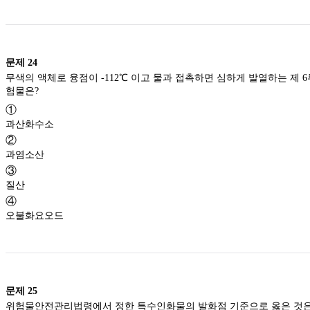
문제
24
무색의 액체로 융점이 -112℃ 이고 물과 접촉하면 심하게 발열하는 제 6
험물은?
①
과산화수소
②
과염소산
③
질산
④
오불화요오드
문제
25
위험물안전관리법령에서 정한 특수인화물의 발화점 기준으로 옳은 것은