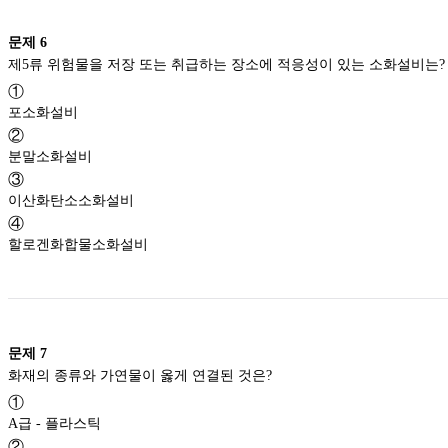
문제
6
①
포소화설비
②
분말소화설비
③
이산화탄소소화설비
④
할로겐화합물소화설비
문제
7
화재의 종류와 가연물이 옳게 연결된 것은?
①
A급 - 플라스틱
②