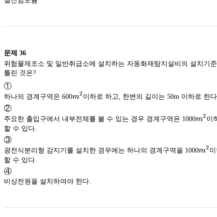
질산암모늄
문제
36
위험물제조소 및 일반취급소에 설치하는 자동화재탐지설비의 설치기
틀린 것은?
①
2
m^2
하나의 경계구역은 600
m
이하로 하고, 한변의 길이는 50m 이하로 한다
②
2
m^2
주요한 출입구에서 내부전체를 볼 수 있는 경우 경계구역은 1000
m
이
할 수 있다.
③
2
m^2
광전식분리형 감지기를 설치한 경우에는 하나의 경계구역을 1000
m
이
할 수 있다.
④
비상전원을 설치하여야 한다.