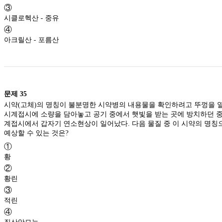
③
시클로헥산 - 중유
④
아크릴산 - 포름산
문제
35
시약(고체)의 명칭이 불분명한 시약병의 내용물을 확인하려고 뚜껑을 
시계접시에 소량을 담아놓고 공기 중에서 햇빛을 받는 곳에 방치하던 중
계접시에서 갑자기 연소현상이 일어났다. 다음 물질 중 이 시약의 명칭
예상할 수 있는 것은?
①
황
②
황린
③
적린
④