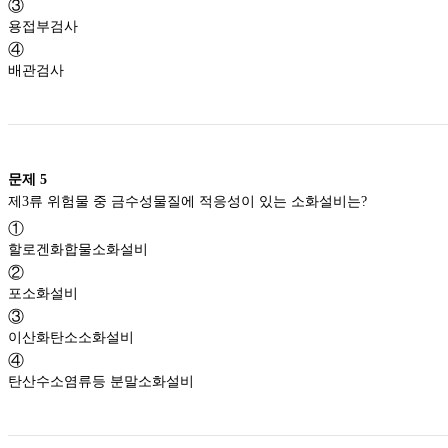
③
용접부검사
④
배관검사
문제
5
제3류 위험물 중 금수성물질에 적응성이 있는 소화설비는?
①
할로겐화합물소화설비
②
포소화설비
③
이산화탄소소화설비
④
탄산수소염류등 분말소화설비