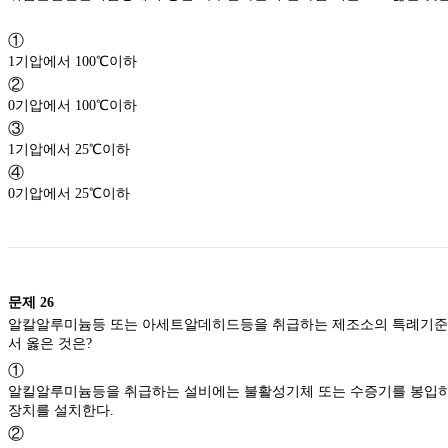
①
1기압에서 100℃이하
②
0기압에서 100℃이하
③
1기압에서 25℃이하
④
0기압에서 25℃이하
문제
26
알칼알루미늄등 또는 아세트알데히드등을 취급하는 제조소의 특례기
서 옳은 것은?
①
알킬알루미늄등을 취급하는 설비에는 불활성기체 또는 수증기를 봉입
장치를 설치한다.
②