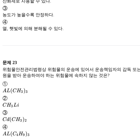
산화제로 사용할 수 있다.
③
농도가 높을수록 안정하다.
④
열, 햇빛에 의해 분해될 수 있다.
문제
23
위험물안전관리법령상 위험물의 운송에 있어서 운송책임자의 감독 또는
원을 받아 운송하여야 하는 위험물에 속하지 않는 것은?
①
AL(CH_3)_3
(
)
A
L
C
H
3
3
②
CH_3Li
C
H
L
i
3
③
Cd(CH_3)_2
(
)
C
d
C
H
3
2
④
AL(C_4H_9)_3
(
)
A
L
C
H
4
9
3