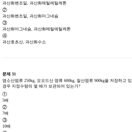
과산화벤조일, 과산화메틸에틸케톤
②
과산화벤조일, 과산화마그네슘
③
과산화마그네슘, 과산화메틸에틸케톤
④
과산호초산, 과산화수소
문제
31
염소산염류 250kg, 요오드산 염류 600kg, 질산염류 900kg을 저장하고 
경우 지정수량의 몇 배가 보관되어 있는가?
①
5배
②
7배
③
10배