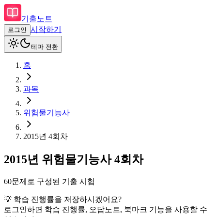
기출노트
시작하기
로그인
테마 전환
홈
과목
위험물기능사
2015
년
4회차
2015
년
위험물기능사
4회차
60
문제로 구성된 기출 시험
💡 학습 진행률을 저장하시겠어요?
로그인하면 학습 진행률, 오답노트, 북마크 기능을 사용할 수