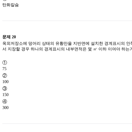
탄화칼슘
문제
20
옥외저장소에 덩어리 상태의 유황만을 지반면에 설치한 경계표시의 안
서 지장할 경우 하나의 경계표시의 내부면적은 몇 ㎡ 이하 이여야 하는
①
75
②
100
③
150
④
300