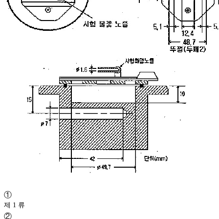
①
제 1 류
②