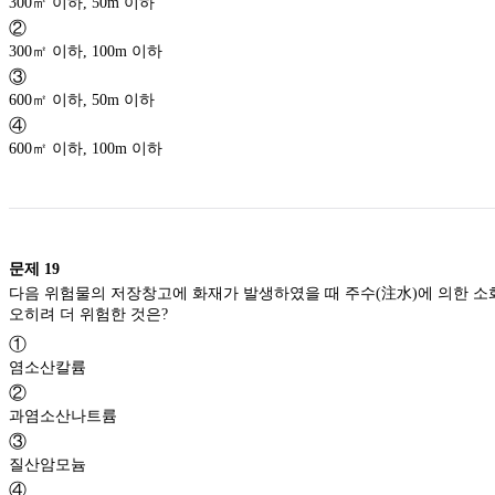
300㎡ 이하, 50m 이하
②
300㎡ 이하, 100m 이하
③
600㎡ 이하, 50m 이하
④
600㎡ 이하, 100m 이하
문제
19
다음 위험물의 저장창고에 화재가 발생하였을 때 주수(注水)에 의한 소
오히려 더 위험한 것은?
①
염소산칼륨
②
과염소산나트륨
③
질산암모늄
④