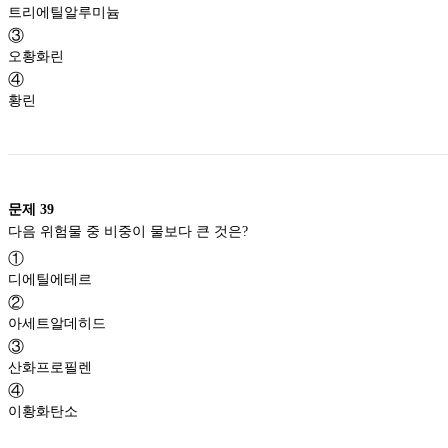
트리에틸알루미늄
③
오황화린
④
황린
문제
39
다음 위험물 중 비중이 물보다 큰 것은?
①
디에틸에테르
②
아세트알데히드
③
산화프로필렌
④
이황화탄소