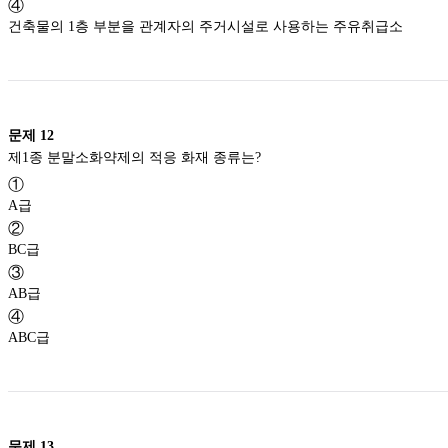
④
건축물의 1층 부분을 관계자의 주거시설로 사용하는 주유취급소
문제
12
제1종 분말소화약제의 적응 화재 종류는?
①
A급
②
BC급
③
AB급
④
ABC급
문제
13