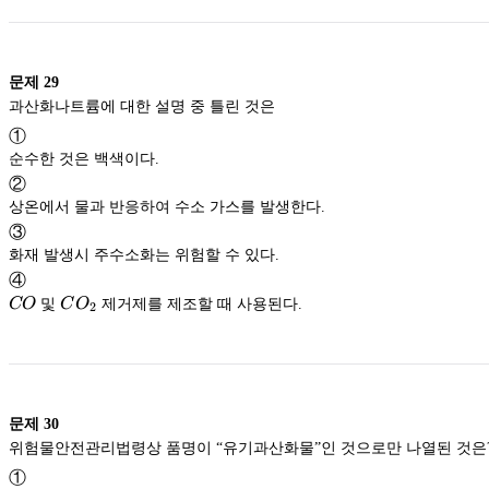
문제
29
과산화나트륨에 대한 설명 중 틀린 것은
①
순수한 것은 백색이다.
②
상온에서 물과 반응하여 수소 가스를 발생한다.
③
화재 발생시 주수소화는 위험할 수 있다.
④
CO
CO_2
CO
및
C
O
제거제를 제조할 때 사용된다.
2
문제
30
①