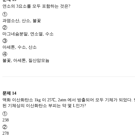
연소의 3요소를 모두 포함하는 것은?
①
과염소산, 산소, 불꽃
②
마그네슘분말, 연소열, 수소
③
아세톤, 수소, 산소
④
불꽃, 아세톤, 질산암모늄
문제
14
액화 이산화탄소 1kg 이 25℃, 2atm 에서 방출되어 모두 기체가 되었다.
된 기체상의 이산화탄소 부피는 약 몇 L인가?
①
238
②
278