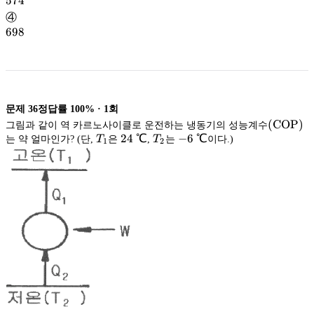
574
574
④
698
698
문제
36
정답률
100%
·
1
회
\rm
(
COP
)
그림과 같이 역 카르노사이클로 운전하는 냉동기의 성능계수
T_1
24\
24
℃
T_2
-6\
−
6
℃
(COP)
는 약 얼마인가? (단,
T
은
,
T
는
이다.)
1
2
℃
℃