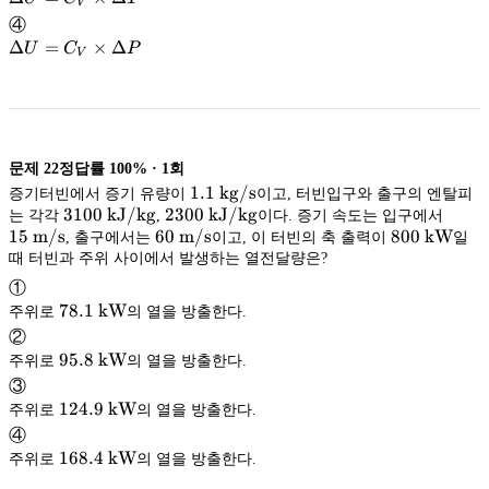
T
V
\times
U =
④
\Delta
C_V
\Delta
Δ
=
×
Δ
U
C
P
V
V
\times
U =
\Delta
C_V
T
\times
\Delta
P
문제
22
정답률
100%
·
1
회
1.1\
1.1
kg/s
증기터빈에서 증기 유량이
이고, 터빈입구와 출구의 엔탈피
\mathrm{kg/s}
kg/s
3100\
3100
kJ/kg
2300\
2300
kJ/kg
15\
는 각각
,
이다. 증기 속도는 입구에서
\mathrm{kJ/kg}
kJ/kg
\mathrm{kJ/kg}
kJ/kg
\ma
m/s
15
m/s
60\
60
m/s
800\
800
kW
, 출구에서는
이고, 이 터빈의 축 출력이
일
\mathrm{m/s}
m/s
\mathrm
kW
때 터빈과 주위 사이에서 발생하는 열전달량은?
①
78.1\
78.1
kW
주위로
의 열을 방출한다.
\mathrm{kW}
kW
②
95.8\
95.8
kW
주위로
의 열을 방출한다.
\mathrm{kW}
kW
③
124.9\
124.9
kW
주위로
의 열을 방출한다.
\mathrm{kW}
kW
④
168.4\
168.4
kW
주위로
의 열을 방출한다.
\mathrm{kW}
kW