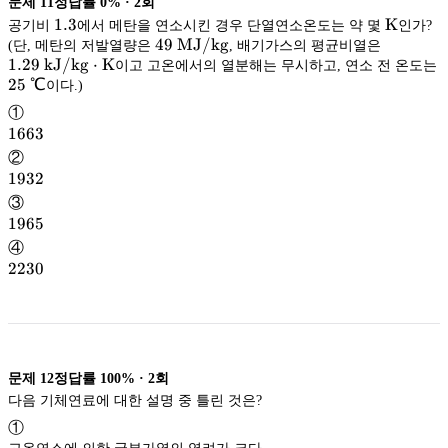
문제
11
정답률
0%
·
2
회
1.3
1.3
\mathr
K
공기비
에서 메탄을 연소시킨 경우 단열연소온도는 약 몇
인가?
49\
49
MJ/kg
K
1.29\
(단, 메탄의 저발열량은
, 배기가스의 평균비열은
\math
kJ/kg
1.29
kJ/kg
⋅
K
\mathrm
이고 고온에서의 열분해는 무시하고, 연소 전 온도는
25\
25
℃
{MJ/kg}
이다.)
K}
℃
①
1663
1663
②
1932
1932
③
1965
1965
④
2230
2230
문제
12
정답률
100%
·
2
회
다음 기체연료에 대한 설명 중 틀린 것은?
①