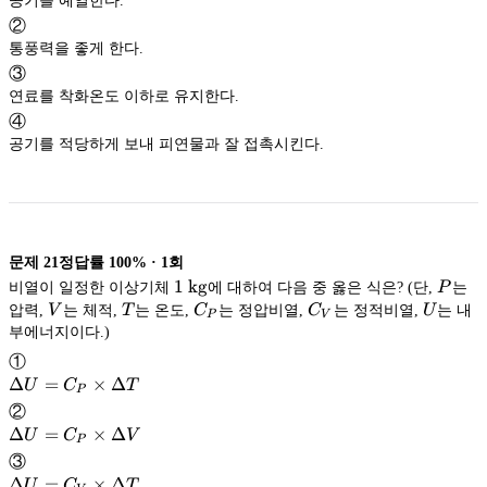
공기를 예열한다.
②
통풍력을 좋게 한다.
③
연료를 착화온도 이하로 유지한다.
④
공기를 적당하게 보내 피연물과 잘 접촉시킨다.
문제
21
정답률
100%
·
1
회
1\
1
kg
P
비열이 일정한 이상기체
에 대하여 다음 중 옳은 식은? (단,
P
는
\mathrm{kg}
kg
V
T
C_P
C_V
U
압력,
V
는 체적,
T
는 온도,
C
는 정압비열,
C
는 정적비열,
U
는 내
P
V
부에너지이다.)
①
\Delta
Δ
=
×
Δ
U
C
T
P
U =
②
C_P
\Delta
Δ
=
×
Δ
U
C
V
P
\times
U =
③
\Delta
C_P
\Delta
Δ
=
×
Δ
U
C
T