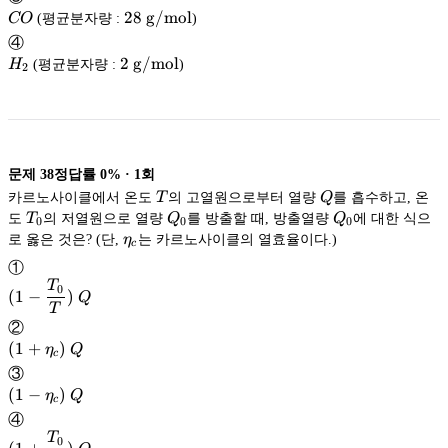
CO
28\
28
g/mol
CO
(평균분자량 :
)
\mathrm{g/mol}
g/mol
④
H_2
2\
2
g/mol
H
(평균분자량 :
)
2
\mathrm{g/mol}
g/mol
문제
38
정답률
0%
·
1
회
T
Q
카르노사이클에서 온도
T
의 고열원으로부터 열량
Q
를 흡수하고, 온
T_0
Q_0
Q_0
도
T
의 저열원으로 열량
Q
를 방출할 때, 방출열량
Q
에 대한 식으
0
0
0
\eta_c
로 옳은 것은? (단,
η
는 카르노사이클의 열효율이다.)
c
①
T
(1-
0
(
1
−
)
Q
\dfrac{T_0}
T
{T})\
②
Q
(1+\eta_c)\
(
1
+
)
η
Q
c
Q
③
(1-
(
1
−
)
η
Q
c
\eta_c)\
④
Q
T
(1+
0