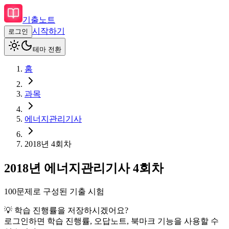
기출노트
시작하기
로그인
테마 전환
홈
과목
에너지관리기사
2018
년
4회차
2018
년
에너지관리기사
4회차
100
문제로 구성된 기출 시험
💡 학습 진행률을 저장하시겠어요?
로그인하면 학습 진행률, 오답노트, 북마크 기능을 사용할 수