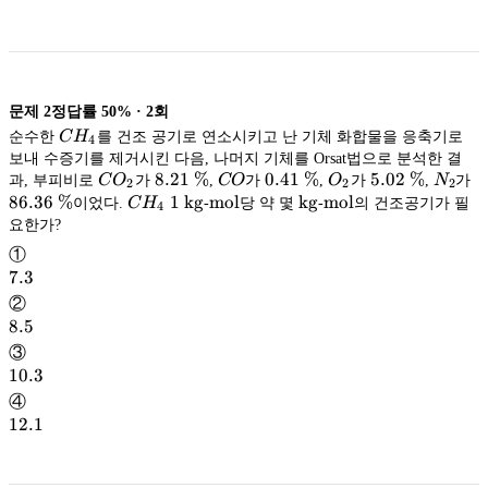
문제
2
정답률
50%
·
2
회
CH_4
순수한
C
H
를 건조 공기로 연소시키고 난 기체 화합물을 응축기로
4
보내 수증기를 제거시킨 다음, 나머지 기체를 Orsat법으로 분석한 결
CO_2
8.21\
8.21
%
CO
0.41\
0.41
%
O_2
5.02\
5.02
%
N_2
8
과, 부피비로
C
O
가
,
CO
가
,
O
가
,
N
가
2
2
2
\%
\mathrm{mol}
\%
\mathrm{kg}
\mathrm{mol}
\%
\
86.36
%
CH_4 1\
1
kg
mol
kg
mol
이었다.
C
H
-
당 약 몇
-
의 건조공기가 필
4
\mathrm{kg}
kg
요한가?
mol
kg
mol
①
7.3
7.3
②
8.5
8.5
③
10.3
10.3
④
12.1
12.1