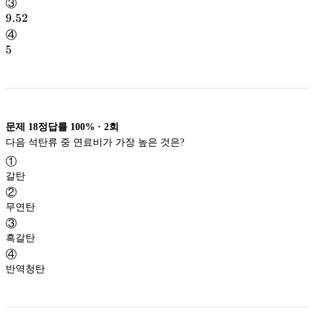
③
9.52
9.52
④
5
5
문제
18
정답률
100%
·
2
회
다음 석탄류 중 연료비가 가장 높은 것은?
①
갈탄
②
무연탄
③
흑갈탄
④
반역청탄