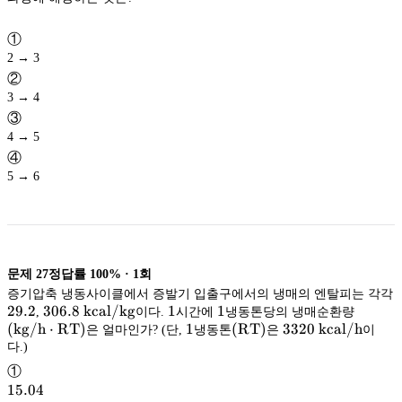
①
2 → 3
②
3 → 4
③
4 → 5
④
5 → 6
문제
27
정답률
100%
·
1
회
증기압축 냉동사이클에서 증발기 입출구에서의 냉매의 엔탈피는 각각
29.2
29.2
306.8\
306.8
kcal/kg
1
1
1
1
(
,
이다.
시간에
냉동톤당의 냉매순환량
\mathrm{kcal/kg}
kcal/kg
\mat
kg/h
⋅
(
kg/h
⋅
RT
)
1
1
(
(
RT
)
3320\
3320
kcal/h
은 얼마인가? (단,
냉동톤
은
이
\mathrm{RT}
RT
\mathrm{kcal
kcal/h
다.)
RT}
)
)
①
15.04
15.04