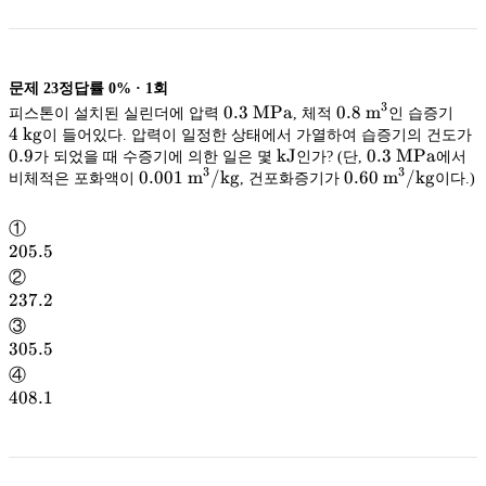
문제
23
정답률
0%
·
1
회
3
0.3\
0.3
MPa
0.8\
0.8
m
4\
피스톤이 설치된 실린더에 압력
, 체적
인 습증기
3
\mathrm{MPa}
MPa
\mathrm{m^3}
m
\m
kg
4
kg
0
이 들어있다. 압력이 일정한 상태에서 가열하여 습증기의 건도가
\mathrm{kJ}
0.9
kJ
0.3\
0.3
MPa
가 되었을 때 수증기에 의한 일은 몇
인가? (단,
에서
3
3
\mathrm{M
MPa
0.001\
0.001
m
/kg
0.60\
0.60
m
/kg
비체적은 포화액이
, 건포화증기가
kJ
이다.)
3
3
\mathrm{m^3/kg}
m
/kg
\mathrm{m^3
m
/kg
①
205.5
205.5
②
237.2
237.2
③
305.5
305.5
④
408.1
408.1