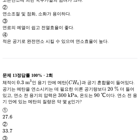
고온연소에 의한 국부가열의 염려가 크다.
②
연소조절 및 점화, 소화가 용이하다.
③
연료의 예열이 쉽고 전열효율이 좋다.
④
적은 공기로 완전연소 시킬 수 있으며 연소효율이 높다.
문제
13
정답률
100%
·
2
회
3
0.3\
0.3
m
(CH_4)
(
)
체적이
인 용기 안에 메탄
C
H
과 공기 혼합물이 들어있다.
4
3
\mathrm{m^3}
m
20\
20
%
공기는 메탄을 연소시키는 데 필요한 이론 공기량보다
더 들어
300\
300
kPa
90\
90
℃
\%
있고, 연소 전 용기의 압력은
, 온도는
이다. 연소 전 용
\mathrm{kPa}
kPa
\mathrm
g
℃
기 안에 있는 메탄의 질량은 약 몇
인가?
g
①
27.6
27.6
②
33.7
33.7
③