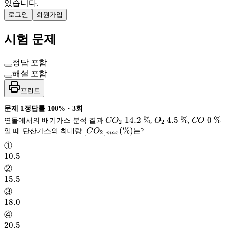
있습니다.
로그인
회원가입
시험 문제
정답 포함
해설 포함
프린트
문제
1
정답률
100%
·
3
회
CO_2 14.2\
14.2
%
O_2 4.5\
4.5
%
CO\
0
%
연돌에서의 배기가스 분석 결과
C
O
,
O
,
CO
2
2
\%
\%
0\
[CO_2]_{max}
[
]
(
%
)
일 때 탄산가스의 최대량
C
O
는?
2
ma
x
\%
(\%)
①
10.5
10.5
②
15.5
15.5
③
18.0
18.0
④
20.5
20.5