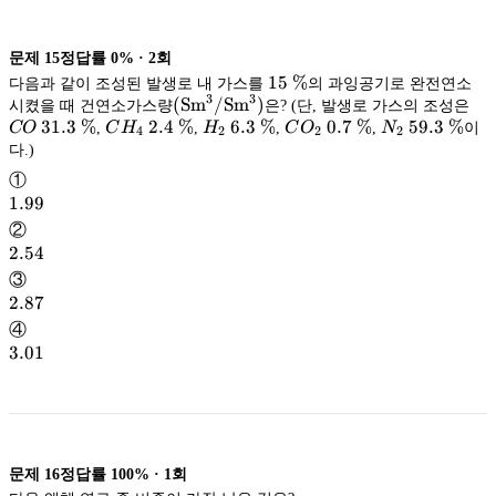
문제
15
정답률
0%
·
2
회
15\
15
%
다음과 같이 조성된 발생로 내 가스를
의 과잉공기로 완전연소
3
3
(
(
S
m
/S
m
)
\%
C
시켰을 때 건연소가스량
은? (단, 발생로 가스의 조성은
3
3
\mathrm{Sm^3/Sm^3}
S
m
/S
m
31.3
%
CH_4 2.4\
2.4
%
H_2 6.3\
6.3
%
CO_2 0.7\
0.7
%
N_2 59.3\
59.3
%
31
CO
,
C
H
,
H
,
C
O
,
N
이
4
2
2
2
\%
\%
\%
\%
\
다.)
)
①
1.99
1.99
②
2.54
2.54
③
2.87
2.87
④
3.01
3.01
문제
16
정답률
100%
·
1
회