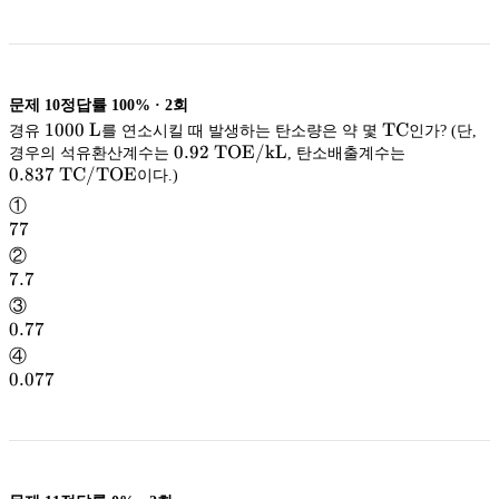
문제
10
정답률
100%
·
2
회
\mathrm{
1000\
1000
L
TC
경유
를 연소시킬 때 발생하는 탄소량은 약 몇
인가? (단,
\mathrm
0.92\
0.92
TOE/kL
0.837\
경우의 석유환산계수는
, 탄소배출계수는
TC
\mathrm{TOE/kL}
TOE/kL
\mathr
TC/TO
0.837
L
TC/TOE
이다.)
①
77
77
②
7.7
7.7
③
0.77
0.77
④
0.077
0.077