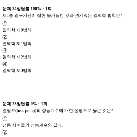
문제
24
정답률
100%
·
1
회
제1종 영구기관이 실현 불가능한 것과 관계있는 열역학 법칙은?
①
열역학 제0법칙
②
열역학 제1법칙
③
열역학 제2법칙
④
열역학 제3법칙
문제
25
정답률
0%
·
1
회
열펌프(heat pump)의 성능계수에 대한 설명으로 옳은 것은?
①
냉동 사이클의 성능계수와 같다.
②