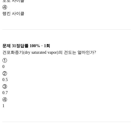
오토 사이클
④
랭킨 사이클
문제
31
정답률
100%
·
1
회
건포화증기(dry saturated vapor)의 건도는 얼마인가?
①
0
②
0.5
③
0.7
④
1