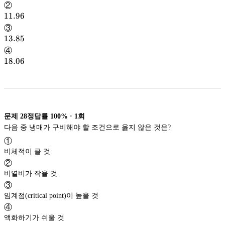
②
11.96
11.96
③
13.85
13.85
④
18.06
18.06
문제
28
정답률
100%
·
1
회
다음 중 냉매가 구비해야 할 조건으로 옳지 않은 것은?
①
비체적이 클 것
②
비열비가 작을 것
③
임계점(critical point)이 높을 것
④
액화하기가 쉬울 것