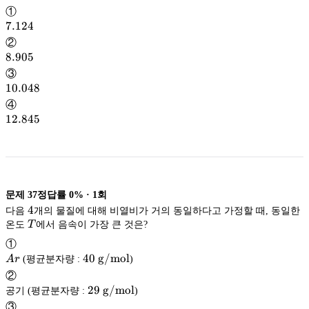
①
7.124
7.124
②
8.905
8.905
③
10.048
10.048
④
12.845
12.845
문제
37
정답률
0%
·
1
회
4
4
다음
개의 물질에 대해 비열비가 거의 동일하다고 가정할 때, 동일한
T
온도
T
에서 음속이 가장 큰 것은?
①
Ar
40\
40
g/mol
A
r
(평균분자량 :
)
\mathrm{g/mol}
g/mol
②
29\
29
g/mol
공기 (평균분자량 :
)
\mathrm{g/mol}
g/mol
③