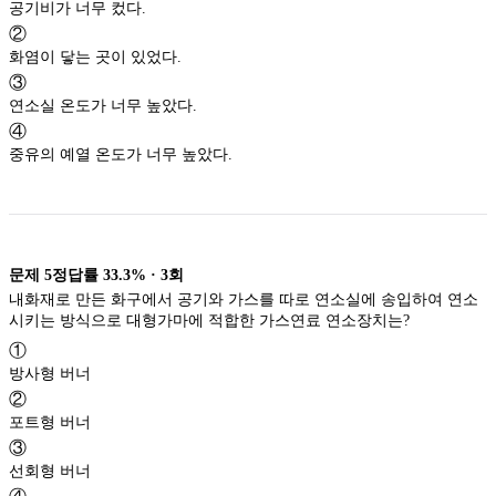
공기비가 너무 컸다.
②
화염이 닿는 곳이 있었다.
③
연소실 온도가 너무 높았다.
④
중유의 예열 온도가 너무 높았다.
문제
5
정답률
33.3%
·
3
회
내화재로 만든 화구에서 공기와 가스를 따로 연소실에 송입하여 연소
시키는 방식으로 대형가마에 적합한 가스연료 연소장치는?
①
방사형 버너
②
포트형 버너
③
선회형 버너