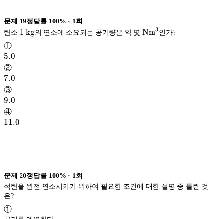
문제
19
정답률
100%
·
1
회
3
\mathrm{Nm^3}
1\
1
kg
N
m
탄소
의 연소에 소요되는 공기량은 약 몇
인가?
\mathrm{kg}
kg
3
N
m
①
5.0
5.0
②
7.0
7.0
③
9.0
9.0
④
11.0
11.0
문제
20
정답률
100%
·
1
회
석탄을 완전 연소시키기 위하여 필요한 조건에 대한 설명 중 틀린 것
은?
①