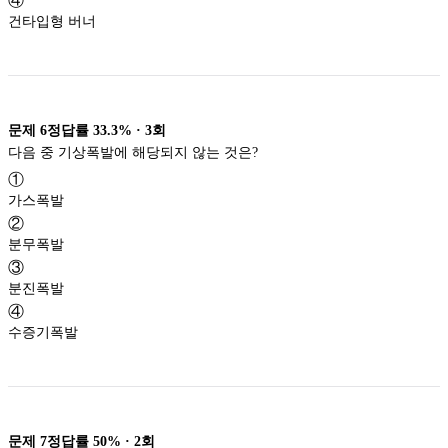
④
건타입형 버너
문제
6
정답률
33.3%
·
3
회
다음 중 기상폭발에 해당되지 않는 것은?
①
가스폭발
②
분무폭발
③
분진폭발
④
수증기폭발
문제
7
정답률
50%
·
2
회