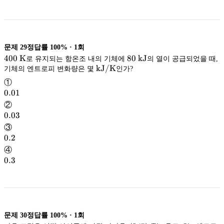
문제
29
정답률
100%
·
1
회
400\
400
K
80\
80
kJ
로 유지되는 항온조 내의 기체에
의 열이 공급되었을 때,
\mathrm{kJ/K}
\mathrm{kJ}
kJ
\mathrm
kJ/K
기체의 엔트로피 변화량은 몇
인가?
K
kJ/K
①
0.01
0.01
②
0.03
0.03
③
0.2
0.2
④
0.3
0.3
문제
30
정답률
100%
·
1
회