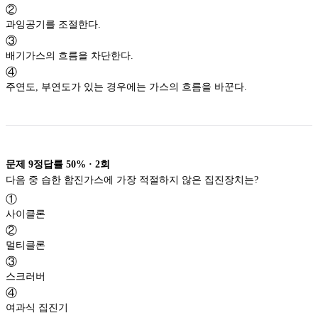
②
과잉공기를 조절한다.
③
배기가스의 흐름을 차단한다.
④
주연도, 부연도가 있는 경우에는 가스의 흐름을 바꾼다.
문제
9
정답률
50%
·
2
회
다음 중 습한 함진가스에 가장 적절하지 않은 집진장치는?
①
사이클론
②
멀티클론
③
스크러버
④
여과식 집진기