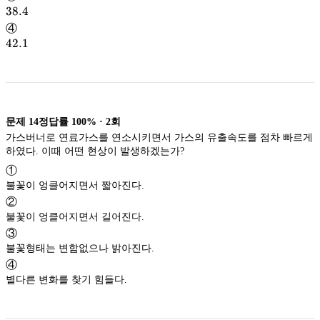
38.4
38.4
④
42.1
42.1
문제
14
정답률
100%
·
2
회
가스버너로 연료가스를 연소시키면서 가스의 유출속도를 점차 빠르게
하였다. 이때 어떤 현상이 발생하겠는가?
①
불꽃이 엉클어지면서 짧아진다.
②
불꽃이 엉클어지면서 길어진다.
③
불꽃형태는 변함없으나 밝아진다.
④
별다른 변화를 찾기 힘들다.