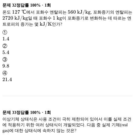
문제
32
정답률
100%
·
1
회
127\
127
℃
560\
560
kJ/kg
온도
에서 포화수 엔탈피는
, 포화증기의 엔탈피는
\mathrm{kJ/kg}
kJ/kg
2720\
2720
℃
kJ/kg
1\
1
kg
일 때 포화수
이 포화증기로 변화하는 데 따르는 엔
\mathrm{kJ/kg}
kJ/kg
\mathrm{kJ/K}
\mathrm{kg}
kg
kJ/K
트로피의 증가는 몇
인가?
kJ/K
①
1.4
1.4
②
5.4
5.4
③
9.8
9.8
④
21.4
21.4
문제
33
정답률
100%
·
1
회
이상기체 상태식은 사용 조건이 극히 제한되어 있어서 이를 실제 조건
에 적용하기 위한 여러 상태식이 개발되었다. 다음 중 실제 기체(real
gas)에 대한 상태식에 속하지 않는 것은?