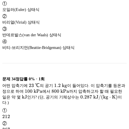
①
오일러(Euler) 상태식
②
비리얼(Virial) 상태식
③
반데르발스(van der Waals) 상태식
④
비티-브리지먼(Beattie-Bridgeman) 상태식
문제
34
정답률
0%
·
1
회
23\
23
℃
1.2\
1.2
kg
어떤 압축기에
의 공기
이 들어있다. 이 압축기를 등온과
\mathrm{kg}
kg
100\
100
℃
kPa
800\
800
kPa
정으로 하여
에서
까지 압축하고자 할 때 필요한
\mathrm{kJ}
\mathrm{kPa}
kPa
\mathrm{kPa}
kPa
kJ
0.287\
0.287
kJ/
(
kg
⋅
K
)
일은 약 몇
인가? (단, 공기의 기체상수는
이
\mathrm{kJ/(kg
kJ/
(
kg
⋅
K
다.)
kJ
\cdot K}
)
①
212
212
②