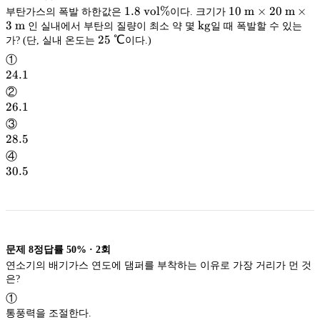
1.8\
1.8
vol%
10\
10
m
×
20
m
×
부탄가스의 폭발 하한값은
이다. 크기가
\mathrm{vol\%}
vol%
\mathrm{kg}
3
m
kg
\mathrm
인 실내에서 부탄의 질량이 최소 약 몇
일 때 폭발할 수 있는
25\
25
℃
m × 20\
가? (단, 실내 온도는
이다.)
kg
℃
\mathrm
①
m × 3\
24.1
24.1
\mathrm
②
m
26.1
26.1
③
28.5
28.5
④
30.5
30.5
문제
8
정답률
50%
·
2
회
연소기의 배기가스 연도에 댐퍼를 부착하는 이유로 가장 거리가 먼 것
은?
①
통풍력을 조절한다.