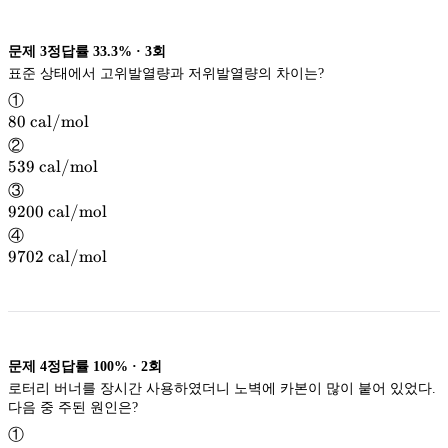
문제
3
정답률
33.3%
·
3
회
표준 상태에서 고위발열량과 저위발열량의 차이는?
①
80\
80
cal/mol
\mathrm{cal/mol}
cal/mol
②
539\
539
cal/mol
\mathrm{cal/mol}
cal/mol
③
9200\
9200
cal/mol
\mathrm{cal/mol}
cal/mol
④
9702\
9702
cal/mol
\mathrm{cal/mol}
cal/mol
문제
4
정답률
100%
·
2
회
로터리 버너를 장시간 사용하였더니 노벽에 카본이 많이 붙어 있었다.
다음 중 주된 원인은?
①