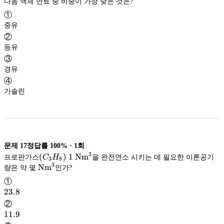
다음 액체 연료 중 비중이 가장 낮은 것은?
①
중유
②
등유
③
경유
④
가솔린
문제
17
정답률
100%
·
1
회
3
(C_3H_8)
(
)
1\
1
N
m
프로판가스
C
H
을 완전연소 시키는 데 필요한 이론공기
3
8
3
3
\mathrm{Nm^3}
N
m
\mathrm{Nm^3}
N
m
량은 약 몇
인가?
3
N
m
①
23.8
23.8
②
11.9
11.9