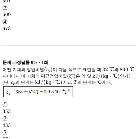
367
367
③
509
509
④
673
673
문제
35
정답률
0%
·
1
회
(c_p)
(
)
32\
32
℃
800\
800
℃
어떤 기체의 정압비열
c
이 다음 식으로 표현될 때
와
p
\mathrm{kJ/(kg
℃
℃
(
(
)
kJ/
(
kg
⋅
℃
)
사이에서 이 기체의 평균정압비열
c
은 약 몇
인가?
p
\mathrm{kJ/(kg\cdot
\overline{c_p}
c_p
kJ/
(
kg
⋅
℃
)
T
(단,
c
의 단위는
이고,
c
T
℃)}
kJ/
(
kg
⋅
의 단위는 ℃이다.)
℃
)
p
p
℃)}
kJ/
(
kg
⋅
℃
)
)
①
353
353
②
433
433
③