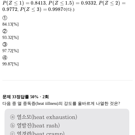
P(Z\leq
(
≤
1
)
=
0.8413
P(Z\leq1.5)=0.9332
(
≤
1.5
)
=
0.9332
P(Z\leq2)=0.9
(
≤
2
)
=
P
Z
,
P
Z
,
P
Z
1)=0.8413
0.9772
P(Z\leq3)=
(
≤
3
)
=
0.9987
,
P
Z
이다.)
0.9987
①
84.13[%]
②
93.32[%]
③
97.72[%]
④
99.87[%]
문제
33
정답률
50%
·
2
회
다음 중 열 중독증(heat iillness)의 강도를 올바르게 나열한 것은?