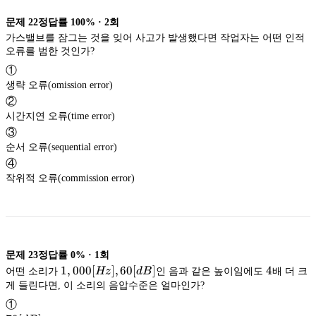
문제
22
정답률
100%
·
2
회
가스밸브를 잠그는 것을 잊어 사고가 발생했다면 작업자는 어떤 인적
오류를 범한 것인가?
①
생략 오류(omission error)
②
시간지연 오류(time error)
③
순서 오류(sequential error)
④
작위적 오류(commission error)
문제
23
정답률
0%
·
1
회
1,000[Hz],
1
,
000
[
]
,
60
[
]
4
4
어떤 소리가
Hz
d
B
인 음과 같은 높이임에도
배 더 크
60[dB]
게 들린다면, 이 소리의 음압수준은 얼마인가?
①