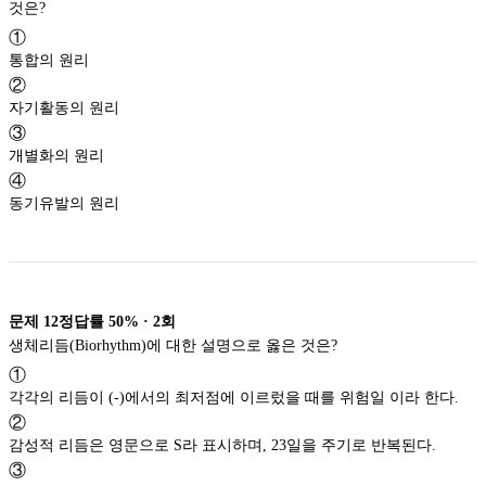
것은?
①
통합의 원리
②
자기활동의 원리
③
개별화의 원리
④
동기유발의 원리
문제
12
정답률
50%
·
2
회
생체리듬(Biorhythm)에 대한 설명으로 옳은 것은?
①
각각의 리듬이 (-)에서의 최저점에 이르렀을 때를 위험일 이라 한다.
②
감성적 리듬은 영문으로 S라 표시하며, 23일을 주기로 반복된다.
③