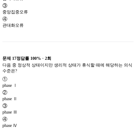
③
중앙집중오류
④
관대화오류
문제
17
정답률
100%
·
2
회
다음 중 정상적 상태이지만 생리적 상태가 휴식할 때에 해당하는 의식
수준은?
①
phase Ⅰ
②
phase Ⅱ
③
phase Ⅲ
④
phase Ⅳ