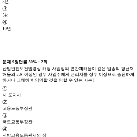
3년
③
5년
④
10년
문제
9
정답률
50%
·
2
회
산업안전보건법령상 해당 사업장의 연간재해율이 같은 업종의 평균재
해율의 2배 이상인 경우 사업주에게 관리자를 정수 이상으로 증원하게
하거나 교체하여 임명할 것을 명할 수 있는 자는?
①
시·도지사
②
고용노동부장관
③
국토교통부장관
④
지방고용노동관서의 장