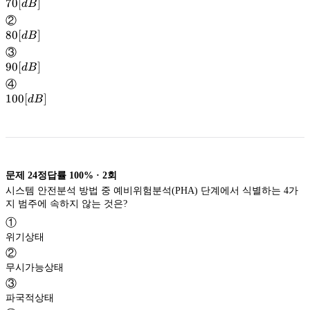
70[dB]
70
[
]
d
B
②
80[dB]
80
[
]
d
B
③
90[dB]
90
[
]
d
B
④
100[dB]
100
[
]
d
B
문제
24
정답률
100%
·
2
회
시스템 안전분석 방법 중 예비위험분석(PHA) 단계에서 식별하는 4가
지 범주에 속하지 않는 것은?
①
위기상태
②
무시가능상태
③
파국적상태