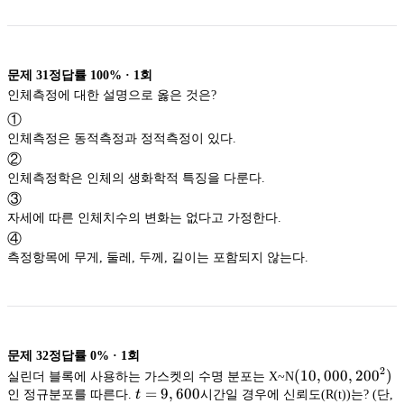
X_{4}\right\}
문제
31
정답률
100%
·
1
회
인체측정에 대한 설명으로 옳은 것은?
①
인체측정은 동적측정과 정적측정이 있다.
②
인체측정학은 인체의 생화학적 특징을 다룬다.
③
자세에 따른 인체치수의 변화는 없다고 가정한다.
④
측정항목에 무게, 둘레, 두께, 길이는 포함되지 않는다.
문제
32
정답률
0%
·
1
회
2
(10,000,
(
10
,
000
,
20
0
)
실린더 블록에 사용하는 가스켓의 수명 분포는 X~N
t=9,600
=
9
,
600
200^{2})
인 정규분포를 따른다.
t
시간일 경우에 신뢰도(R(t))는? (단,