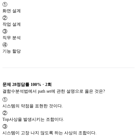
①
화면 설계
②
작업 설계
③
직무 분석
④
기능 할당
문제
28
정답률
100%
·
2
회
결함수분석법에서 path set에 관한 설명으로 옳은 것은?
①
시스템의 약점을 표현한 것이다.
②
Top사상을 발생시키는 조합이다.
③
시스템이 고장 나지 않도록 하는 사상의 조합이다.