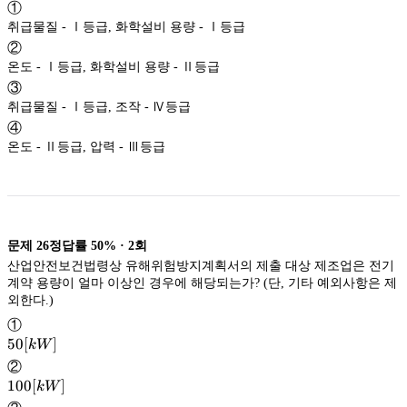
①
취급물질 - Ⅰ등급, 화학설비 용량 - Ⅰ등급
②
온도 - Ⅰ등급, 화학설비 용량 - Ⅱ등급
③
취급물질 - Ⅰ등급, 조작 - Ⅳ등급
④
온도 - Ⅱ등급, 압력 - Ⅲ등급
문제
26
정답률
50%
·
2
회
산업안전보건법령상 유해위험방지계획서의 제출 대상 제조업은 전기
계약 용량이 얼마 이상인 경우에 해당되는가? (단, 기타 예외사항은 제
외한다.)
①
50[kW]
50
[
]
kW
②
100[kW]
100
[
]
kW