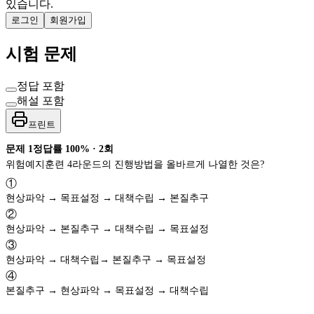
있습니다.
로그인
회원가입
시험 문제
정답 포함
해설 포함
프린트
문제
1
정답률
100%
·
2
회
위험예지훈련 4라운드의 진행방법을 올바르게 나열한 것은?
①
현상파악 → 목표설정 → 대책수립 → 본질추구
②
현상파악 → 본질추구 → 대책수립 → 목표설정
③
현상파악 → 대책수립→ 본질추구 → 목표설정
④
본질추구 → 현상파악 → 목표설정 → 대책수립