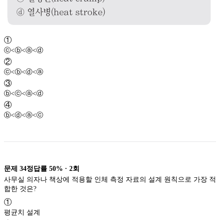
①
ⓒ<ⓑ<ⓐ<ⓓ
②
ⓒ<ⓑ<ⓓ<ⓐ
③
ⓑ<ⓒ<ⓐ<ⓓ
④
ⓑ<ⓓ<ⓐ<ⓒ
문제
34
정답률
50%
·
2
회
사무실 의자나 책상에 적용할 인체 측정 자료의 설계 원칙으로 가장 적
합한 것은?
①
평균치 설계