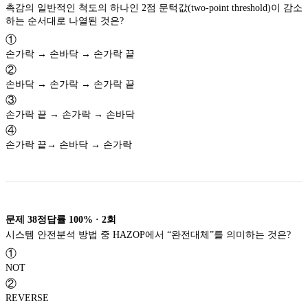
촉감의 일반적인 척도의 하나인 2점 문턱값(two-point threshold)이 감소
하는 순서대로 나열된 것은?
①
손가락 → 손바닥 → 손가락 끝
②
손바닥 → 손가락 → 손가락 끝
③
손가락 끝 → 손가락 → 손바닥
④
손가락 끝→ 손바닥 → 손가락
문제
38
정답률
100%
·
2
회
시스템 안전분석 방법 중 HAZOP에서 “완전대체”를 의미하는 것은?
①
NOT
②
REVERSE