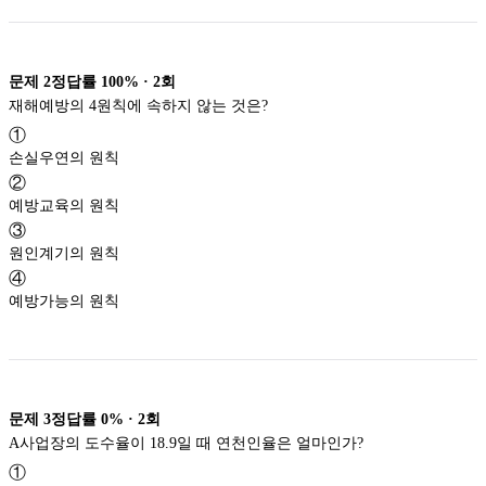
문제
2
정답률
100%
·
2
회
재해예방의 4원칙에 속하지 않는 것은?
①
손실우연의 원칙
②
예방교육의 원칙
③
원인계기의 원칙
④
예방가능의 원칙
문제
3
정답률
0%
·
2
회
A사업장의 도수율이 18.9일 때 연천인율은 얼마인가?
①