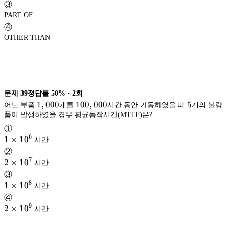
③
PART OF
④
OTHER THAN
문제
39
정답률
50%
·
2
회
1,000
1
,
000
100,000
100
,
000
5
5
어느 부품
개를
시간 동안 가동하였을 때
개의 불량
품이 발생하였을 경우 평균동작시간(MTTF)은?
①
6
1\times
1
×
1
0
시간
10^{6}
②
7
2\times
2
×
1
0
시간
10^{7}
③
8
1\times
1
×
1
0
시간
10^{8}
④
9
2\times
2
×
1
0
시간
10^{9}