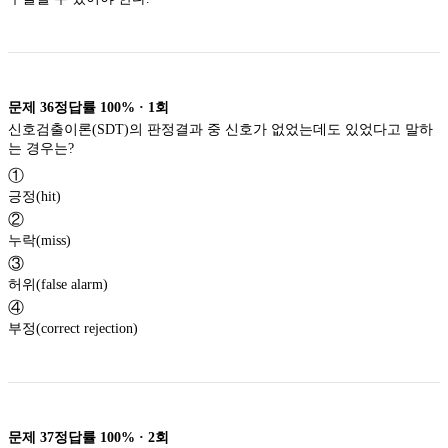
문제
36
정답률
100%
·
1
회
신호검출이론(SDT)의 판정결과 중 신호가 없었는데도 있었다고 말하
는 경우는?
①
긍정(hit)
②
누락(miss)
③
허위(false alarm)
④
부정(correct rejection)
문제
37
정답률
100%
·
2
회