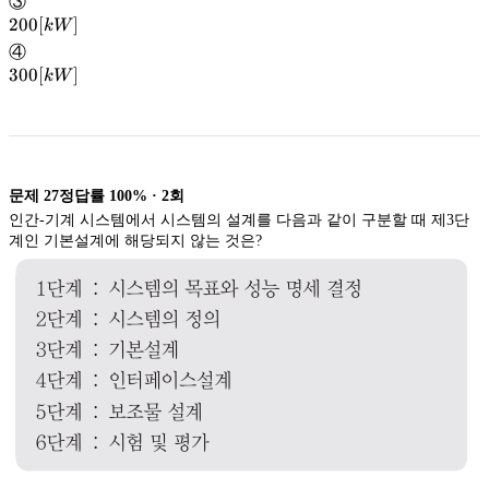
③
200[kW]
200
[
]
kW
④
300[kW]
300
[
]
kW
문제
27
정답률
100%
·
2
회
인간-기계 시스템에서 시스템의 설계를 다음과 같이 구분할 때 제3단
계인 기본설계에 해당되지 않는 것은?