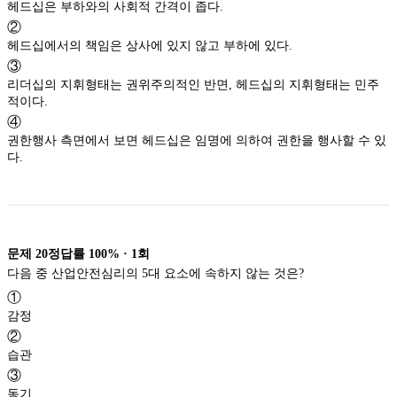
헤드십은 부하와의 사회적 간격이 좁다.
②
헤드십에서의 책임은 상사에 있지 않고 부하에 있다.
③
리더십의 지휘형태는 권위주의적인 반면, 헤드십의 지휘형태는 민주
적이다.
④
권한행사 측면에서 보면 헤드십은 임명에 의하여 권한을 행사할 수 있
다.
문제
20
정답률
100%
·
1
회
다음 중 산업안전심리의 5대 요소에 속하지 않는 것은?
①
감정
②
습관
③
동기