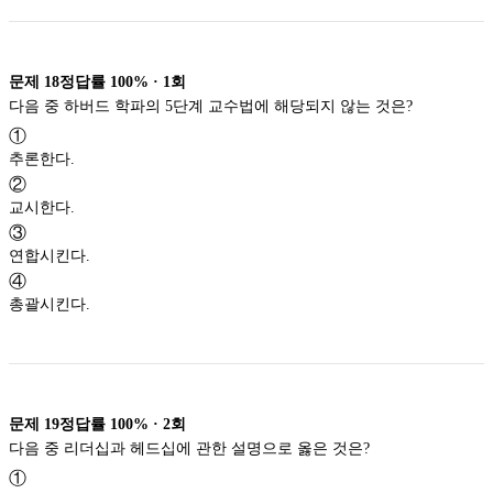
문제
18
정답률
100%
·
1
회
다음 중 하버드 학파의 5단계 교수법에 해당되지 않는 것은?
①
추론한다.
②
교시한다.
③
연합시킨다.
④
총괄시킨다.
문제
19
정답률
100%
·
2
회
다음 중 리더십과 헤드십에 관한 설명으로 옳은 것은?
①