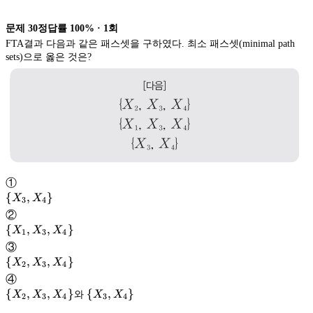
문제
30
정답률
100%
·
1
회
FTA결과 다음과 같은 패스셋을 구하였다. 최소 패스셋(minimal path
sets)으로 옳은 것은?
①
\left\{ X_{3},
{
,
}
X
X
3
4
X_{4}\right\}
②
\left\{ X_{1},
{
,
,
}
X
X
X
1
3
4
X_{3},
③
X_{4}\right\}
\left\{ X_{2},
{
,
,
}
X
X
X
2
3
4
X_{3},
④
X_{4}\right\}
\left\{ X_{2},
{
,
,
}
\left\{ X_{3},
{
,
}
X
X
X
와
X
X
2
3
4
3
4
X_{3},
X_{4}\right\}