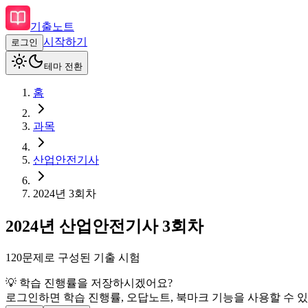
기출노트
시작하기
로그인
테마 전환
홈
과목
산업안전기사
2024
년
3회차
2024
년
산업안전기사
3회차
120
문제로 구성된 기출 시험
💡 학습 진행률을 저장하시겠어요?
로그인하면 학습 진행률, 오답노트, 북마크 기능을 사용할 수 