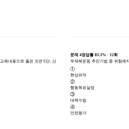
문제
4
정답률
83.3%
·
12
회
육내용으로 옳은 것은?(단, 산
무재해운동 추진기법 중 위험예지
①
현상파악
②
행동목표설정
③
대책수립
④
안전평가