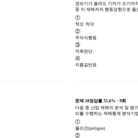
경보기가 울려도 기차가 오기까지
중 이 재해자의 행동성향으로 옳
①
착오·착각
②
무의식행동
③
억측판단
④
지름길반응
문제
10
정답률
55.6%
·
9
회
다음 중 산업 재해의 분석 및 평
리를 수행하는 재해통계 분석기법
①
폴리건(polygon)
②