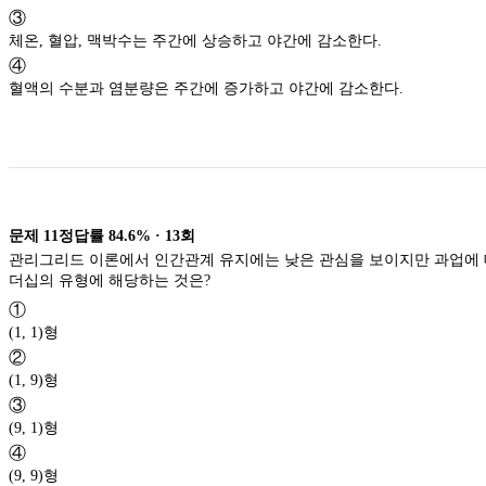
③
체온, 혈압, 맥박수는 주간에 상승하고 야간에 감소한다.
④
혈액의 수분과 염분량은 주간에 증가하고 야간에 감소한다.
문제
11
정답률
84.6%
·
13
회
관리그리드 이론에서 인간관계 유지에는 낮은 관심을 보이지만 과업에 
더십의 유형에 해당하는 것은?
①
(1, 1)형
②
(1, 9)형
③
(9, 1)형
④
(9, 9)형