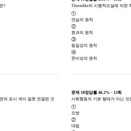
은?
Thorndike의 시행착오설에 의한
①
연습의 원칙
②
효과의 원칙
③
동일성의 원칙
④
준비성의 원칙
문제
18
정답률
46.2%
·
13
회
면의 표시 색이 잘못 연결된 것
사회행동의 기본 형태가 아닌 것
①
모방
②
대립