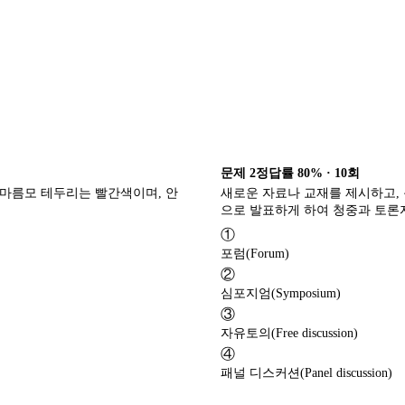
문제
2
정답률
80%
·
10
회
 마름모 테두리는 빨간색이며, 안
새로운 자료나 교재를 제시하고,
으로 발표하게 하여 청중과 토론
①
포럼(Forum)
②
심포지엄(Symposium)
③
자유토의(Free discussion)
④
패널 디스커션(Panel discussion)