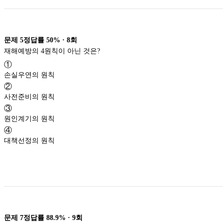
문제
5
정답률
50%
·
8
회
재해예방의 4원칙이 아닌 것은?
①
손실우연의 원칙
②
사전준비의 원칙
③
원인계기의 원칙
④
대책선정의 원칙
문제
7
정답률
88.9%
·
9
회