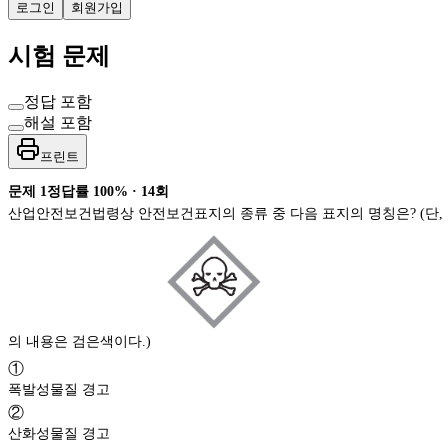
로그인
회원가입
시험 문제
정답 포함
해설 포함
프린트
문제
1
정답률
100%
·
14
회
산업안전보건법령상 안전보건표지의 종류 중 다음 표지의 명칭은? (단,
의 내용은 검은색이다.)
①
폭발성물질 경고
②
산화성물질 경고