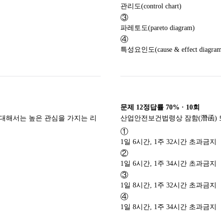
관리도(control chart)
③
파레토도(pareto diagram)
④
특성요인도(cause & effect diagram
문제
12
정답률
70%
·
10
회
대해서는 높은 관심을 가지는 리
산업안전보건법령상 잠함(潛函) 
①
1일 6시간, 1주 32시간 초과금지
②
1일 6시간, 1주 34시간 초과금지
③
1일 8시간, 1주 32시간 초과금지
④
1일 8시간, 1주 34시간 초과금지