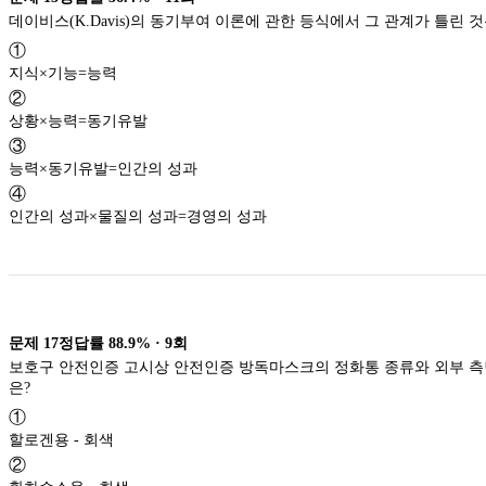
데이비스(K.Davis)의 동기부여 이론에 관한 등식에서 그 관계가 틀린 것
①
지식×기능=능력
②
상황×능력=동기유발
③
능력×동기유발=인간의 성과
④
인간의 성과×물질의 성과=경영의 성과
문제
17
정답률
88.9%
·
9
회
보호구 안전인증 고시상 안전인증 방독마스크의 정화통 종류와 외부 측
은?
①
할로겐용 - 회색
②