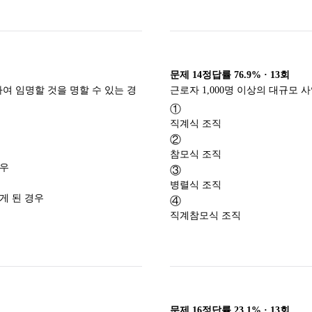
문제
14
정답률
76.9%
·
13
회
 임명할 것을 명할 수 있는 경
근로자 1,000명 이상의 대규모
①
직계식 조직
②
참모식 조직
경우
③
병렬식 조직
게 된 경우
④
직계참모식 조직
문제
16
정답률
23.1%
·
13
회