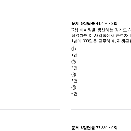
문제
6
정답률
44.4%
·
9
회
K형 베어링을 생산하는 경기도 A
하였다면 이 사업장에서 근로자 1명
1년에 300일을 근무하며, 평생근
①
1건
②
3건
③
5건
④
6건
문제
8
정답률
77.8%
·
9
회