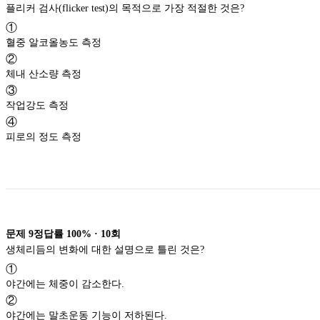
플리커 검사(flicker test)의 목적으로 가장 적절한 것은?
①
혈중 알코올농도 측정
②
체내 산소량 측정
③
작업강도 측정
④
피로의 정도 측정
문제
9
정답률
100%
·
10
회
생체리듬의 변화에 대한 설명으로 틀린 것은?
①
야간에는 체중이 감소한다.
②
야간에는 말초운동 기능이 저하된다.