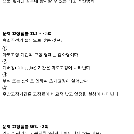
으로 옮겨진 경우에 탐지할 수 있는 최소 측변방위
문제
32
정답률
33.3%
·
3
회
욕조곡선의 설명으로 맞는 것은?
①
마모고장 기간의 고장 형태는 감소형이다.
②
디버깅(Debugging) 기간은 마모고장에 나타난다.
③
부식 또는 산화로 인하여 초기고장이 일어난다.
④
우발고장기간은 고장률이 비교적 낮고 일정한 현상이 나타난다.
문제
33
정답률
50%
·
2
회
안전성 평가의 기본원칙 6단계에 해당되지 않는 것은?