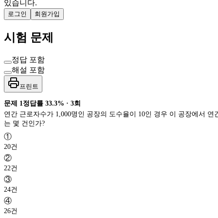
있습니다.
로그인
회원가입
시험 문제
정답 포함
해설 포함
프린트
문제
1
정답률
33.3%
·
3
회
연간 근로자수가 1,000명인 공장의 도수율이 10인 경우 이 공장에서 
는 몇 건인가?
①
20건
②
22건
③
24건
④
26건