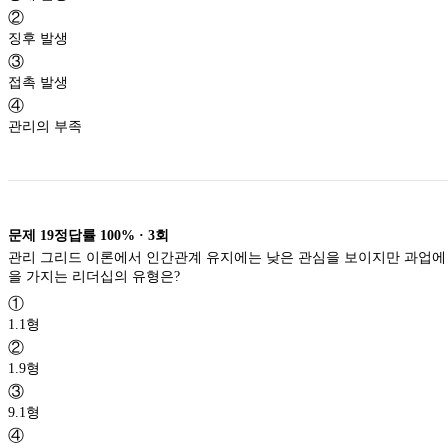
②
징후 발생
③
접촉 발생
④
관리의 부족
문제
19
정답률
100%
·
3
회
관리 그리드 이론에서 인간관계 유지에는 낮은 관심을 보이지만 과업에
을 가지는 리더십의 유형은?
①
1.1형
②
1.9형
③
9.1형
④