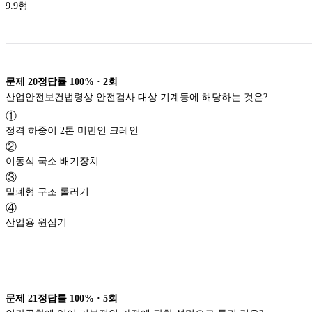
9.9형
문제
20
정답률
100%
·
2
회
산업안전보건법령상 안전검사 대상 기계등에 해당하는 것은?
①
정격 하중이 2톤 미만인 크레인
②
이동식 국소 배기장치
③
밀폐형 구조 롤러기
④
산업용 원심기
문제
21
정답률
100%
·
5
회