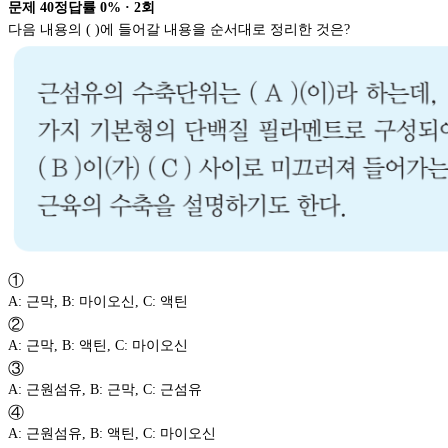
문제
40
정답률
0%
·
2
회
다음 내용의 ( )에 들어갈 내용을 순서대로 정리한 것은?
①
A: 근막, B: 마이오신, C: 액틴
②
A: 근막, B: 액틴, C: 마이오신
③
A: 근원섬유, B: 근막, C: 근섬유
④
A: 근원섬유, B: 액틴, C: 마이오신