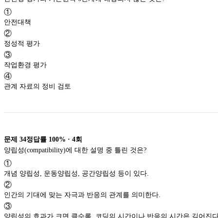
①
안전대책
②
정성적 평가
③
작업환경 평가
④
관계 자료의 정비 검토
문제
34
정답률
100%
·
4
회
양립성(compatibility)에 대한 설명 중 틀린 것은?
①
개념 양립성, 운동양립성, 공간양립성 등이 있다.
②
인간의 기대에 맞는 자극과 반응의 관계를 의미한다.
③
양립성의 효과가 크면 클수록, 코딩의 시간이나 반응의 시간은 길어진다