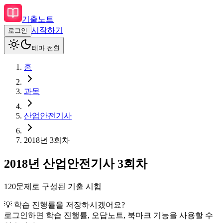
기출노트
시작하기
로그인
테마 전환
홈
과목
산업안전기사
2018
년
3회차
2018
년
산업안전기사
3회차
120
문제로 구성된 기출 시험
💡 학습 진행률을 저장하시겠어요?
로그인하면 학습 진행률, 오답노트, 북마크 기능을 사용할 수