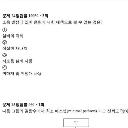
문제
24
정답률
100%
·
2
회
소음 발생에 있어 음원에 대한 대책으로 볼 수 없는 것은?
①
설비의 격리
②
적절한 재배치
③
저소음 설비 사용
④
귀마개 및 귀덮개 사용
문제
25
정답률
0%
·
1
회
다음 그림의 결함수에서 최소 패스셋(minimal pathsets)과 그 신뢰도 R(t