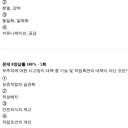
②
분열, 강박
③
동일화, 일체화
④
커뮤니케이션, 공감
문제
8
정답률
100%
·
5
회
부주의에 대한 사고방지 대책 중 기능 및 작업측면의 대책이 아닌 것은?
①
표준작업의 습관화
②
적성배치
③
안전의식의 제고
④
작업조건의 개선