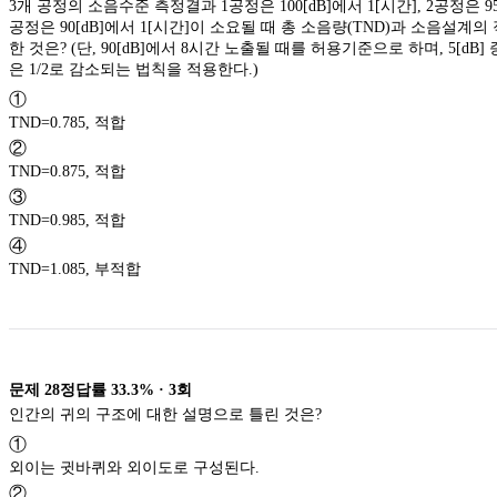
3개 공정의 소음수준 측정결과 1공정은 100[dB]에서 1[시간], 2공정은 95[
공정은 90[dB]에서 1[시간]이 소요될 때 총 소음량(TND)과 소음설계
한 것은? (단, 90[dB]에서 8시간 노출될 때를 허용기준으로 하며, 5[dB
은 1/2로 감소되는 법칙을 적용한다.)
①
TND=0.785, 적합
②
TND=0.875, 적합
③
TND=0.985, 적합
④
TND=1.085, 부적합
문제
28
정답률
33.3%
·
3
회
인간의 귀의 구조에 대한 설명으로 틀린 것은?
①
외이는 귓바퀴와 외이도로 구성된다.
②