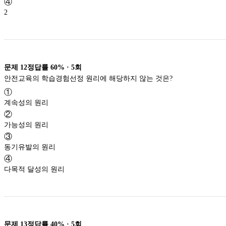
④
2
문제
12
정답률
60%
·
5
회
안전교육의 학습경험선정 원리에 해당하지 않는 것은?
①
계속성의 원리
②
가능성의 원리
③
동기유발의 원리
④
다목적 달성의 원리
문제
13
정답률
40%
·
5
회