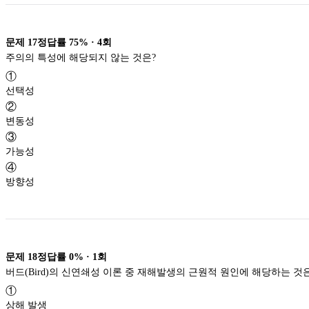
문제
17
정답률
75%
·
4
회
주의의 특성에 해당되지 않는 것은?
①
선택성
②
변동성
③
가능성
④
방향성
문제
18
정답률
0%
·
1
회
버드(Bird)의 신연쇄성 이론 중 재해발생의 근원적 원인에 해당하는 것
①
상해 발생