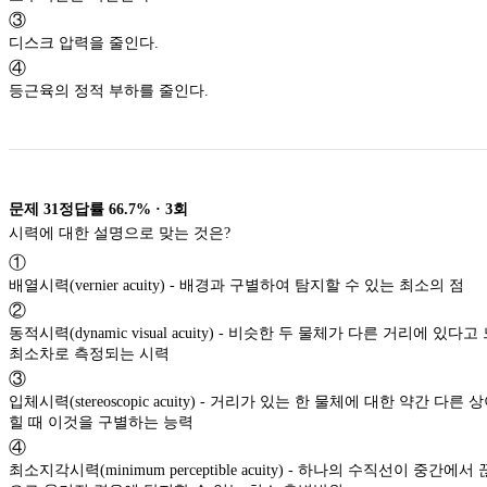
③
디스크 압력을 줄인다.
④
등근육의 정적 부하를 줄인다.
문제
31
정답률
66.7%
·
3
회
시력에 대한 설명으로 맞는 것은?
①
배열시력(vernier acuity) - 배경과 구별하여 탐지할 수 있는 최소의 점
②
동적시력(dynamic visual acuity) - 비슷한 두 물체가 다른 거리에 
최소차로 측정되는 시력
③
입체시력(stereoscopic acuity) - 거리가 있는 한 물체에 대한 약간 다른
힐 때 이것을 구별하는 능력
④
최소지각시력(minimum perceptible acuity) - 하나의 수직선이 중간에