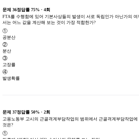
문제
36
정답률
75%
·
4
회
FTA를 수행함에 있어 기본사상들의 발생이 서로 독립인가 아닌가의 
서는 어느 값을 계산해 보는 것이 가장 적합한가?
①
공분산
②
분산
③
고장률
④
발생확률
문제
37
정답률
50%
·
2
회
고용노동부 고시의 근골격계부담작업의 범위에서 근골격계부담작업에 
것은?
①