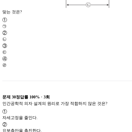
맞는 것은?
①
㉠
②
㉡
③
㉢
④
㉣
문제
30
정답률
100%
·
3
회
인간공학적 의자 설계의 원리로 가장 적합하지 않은 것은?
①
자세고정을 줄인다.
②
요부측만을 촉진한다.