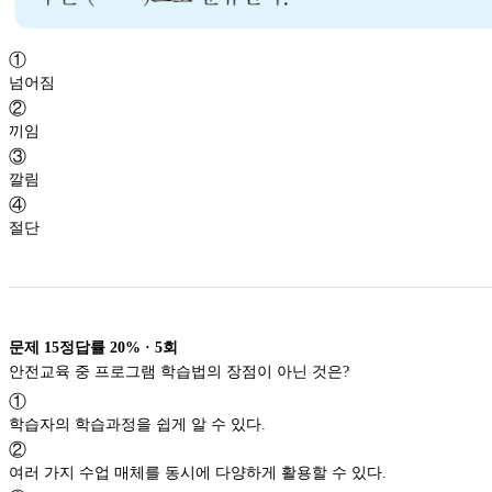
①
넘어짐
②
끼임
③
깔림
④
절단
문제
15
정답률
20%
·
5
회
안전교육 중 프로그램 학습법의 장점이 아닌 것은?
①
학습자의 학습과정을 쉽게 알 수 있다.
②
여러 가지 수업 매체를 동시에 다양하게 활용할 수 있다.