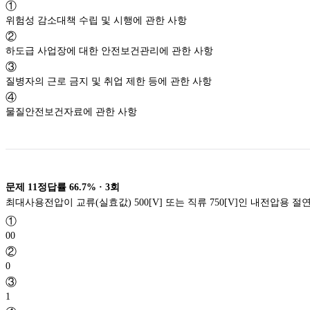
①
위험성 감소대책 수립 및 시행에 관한 사항
②
하도급 사업장에 대한 안전보건관리에 관한 사항
③
질병자의 근로 금지 및 취업 제한 등에 관한 사항
④
물질안전보건자료에 관한 사항
문제
11
정답률
66.7%
·
3
회
최대사용전압이 교류(실효값) 500[V] 또는 직류 750[V]인 내전압용 
①
00
②
0
③
1