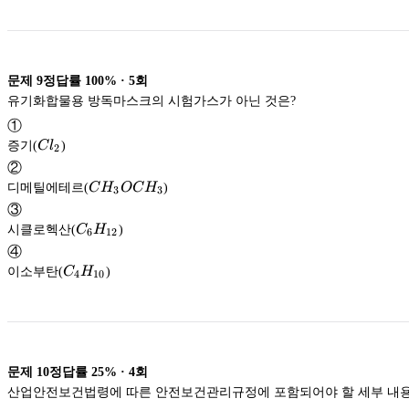
문제
9
정답률
100%
·
5
회
유기화합물용 방독마스크의 시험가스가 아닌 것은?
①
Cl_2
증기(
C
l
)
2
②
CH_3OCH_3
디메틸에테르(
C
H
OC
H
)
3
3
③
C_6H_{12}
시클로헥산(
C
H
)
6
12
④
C_4H_{10}
이소부탄(
C
H
)
4
10
문제
10
정답률
25%
·
4
회
산업안전보건법령에 따른 안전보건관리규정에 포함되어야 할 세부 내용