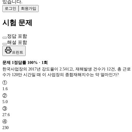
있습니다.
로그인
회원가입
시험 문제
정답 포함
해설 포함
프린트
문제
1
정답률
100%
·
1
회
한국사업장의 2017년 강도율이 2.5이고, 재해발생 건수가 12건, 총 근로
수가 120만 시간일 때 이 사업장의 종합재해지수는 약 얼마인가?
①
1.6
②
5.0
③
27.6
④
230