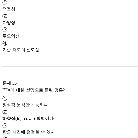
①
적절성
②
다양성
③
무오염성
④
기준 척도의 신뢰성
문제
33
FTA에 대한 설명으로 틀린 것은?
①
정성적 분석만 가능하다.
②
하향식(top-down) 방법이다.
③
짧은 시간에 점검할 수 있다.