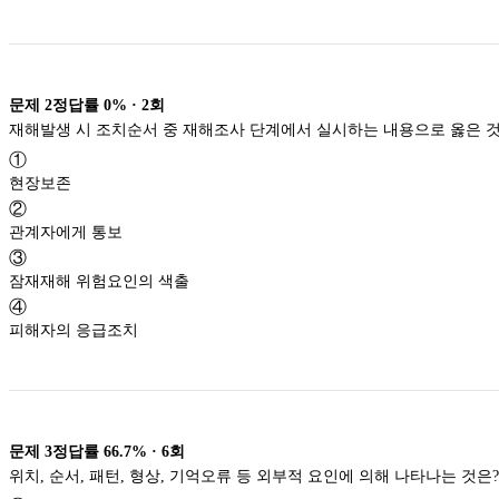
문제
2
정답률
0%
·
2
회
재해발생 시 조치순서 중 재해조사 단계에서 실시하는 내용으로 옳은 것
①
현장보존
②
관계자에게 통보
③
잠재재해 위험요인의 색출
④
피해자의 응급조치
문제
3
정답률
66.7%
·
6
회
위치, 순서, 패턴, 형상, 기억오류 등 외부적 요인에 의해 나타나는 것은?