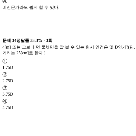
④
비전문가라도 쉽게 할 수 있다.
문제
34
정답률
33.3%
·
3
회
4[m] 또는 그보다 먼 물체만을 잘 볼 수 있는 원시 안경은 몇 D인가?(단,
거리는 25[cm]로 한다.)
①
1.75D
②
2.75D
③
3.75D
④
4.75D