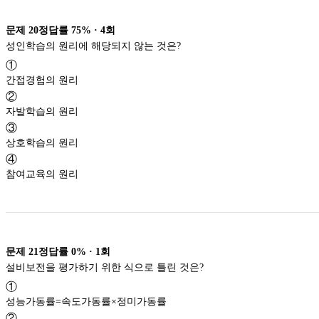
문제
20
정답률
75%
·
4
회
성인학습의 원리에 해당되지 않는 것은?
①
간접경험의 원리
②
자발학습의 원리
③
상호학습의 원리
④
참여교육의 원리
문제
21
정답률
0%
·
1
회
설비보전을 평가하기 위한 식으로 틀린 것은?
①
성능가동률=속도가동률×정미가동률
②