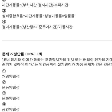
시간가동률=(부하시간-정지시간)/부하시간
③
설비종합효율=시간가동률×성능가동률×양품률
④
정미가동률=(생산량×기준주기시간)/가동시간
문제
22
정답률
100%
·
1
회
"표시장치와 이에 대응하는 조종장치간의 위치 또는 배열이 인간의 기
순되지 않아야 한다."는 인간공학적 설계원리와 가장 관계가 깊은 것은?
①
개념양립성
②
운동양립성
③
문화양립성
④
공간양립성