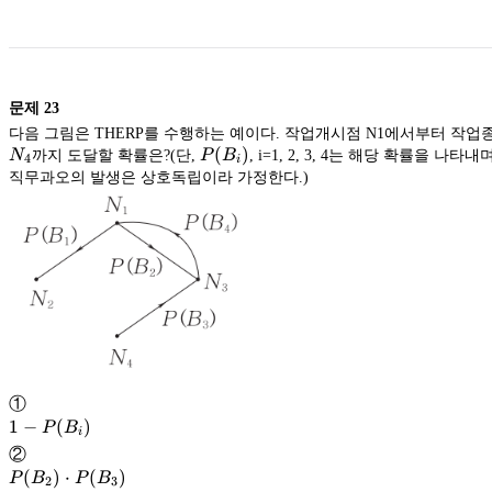
문제
23
다음 그림은 THERP를 수행하는 예이다. 작업개시점 N1에서부터 작업
P(B_i)
(
)
N
까지 도달할 확률은?(단,
P
B
, i=1, 2, 3, 4는 해당 확률을 나타내
4
i
직무과오의 발생은 상호독립이라 가정한다.)
①
1-
1
−
(
)
P
B
i
P(B_i)
②
P(B_2)
(
)
⋅
(
)
P
B
P
B
2
3