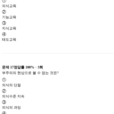
①
의식교육
②
기능교육
③
지식교육
④
태도교육
문제
17
정답률
100%
·
3
회
부주의의 현상으로 볼 수 없는 것은?
①
의식의 단절
②
의식수준 지속
③
의식의 과잉
④