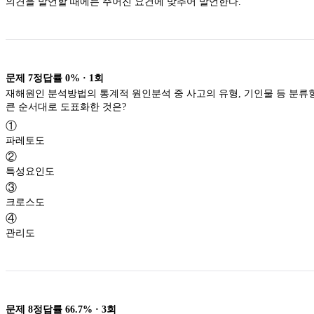
의견을 발언할 때에는 주어진 요건에 맞추어 발언한다.
문제
7
정답률
0%
·
1
회
재해원인 분석방법의 통계적 원인분석 중 사고의 유형, 기인물 등 분류
큰 순서대로 도표화한 것은?
①
파레토도
②
특성요인도
③
크로스도
④
관리도
문제
8
정답률
66.7%
·
3
회