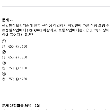
문제
25
산업안전보건기준에 관한 규칙상 작업장의 작업면에 따른 적정 조명 
초정밀작업에서 ( ㉠ )[lux] 이상이고, 보통작업에서는 ( ㉡ )[lux] 이상이다.
안에 들어갈 내용은?
①
㉠ : 650, ㉡ : 150
②
㉠ : 650, ㉡ : 250
③
㉠ : 750, ㉡ : 150
④
㉠ : 750, ㉡ : 250
문제
26
정답률
50%
·
2
회