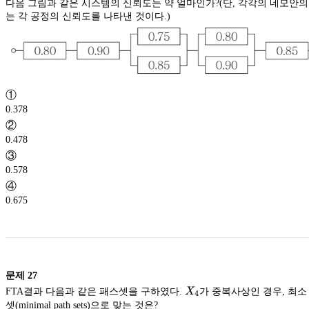
다음 그림과 같은 시스템의 신뢰도는 약 얼마인가?(단, 각각의 네모안의
는 각 공정의 신뢰도를 나타낸 것이다.)
①
0.378
②
0.478
③
0.578
④
0.675
문제
27
X_4
FTA결과 다음과 같은 패스셋을 구하였다.
X
가 중복사상인 경우, 최소
4
셋(minimal path sets)으로 맞는 것은?