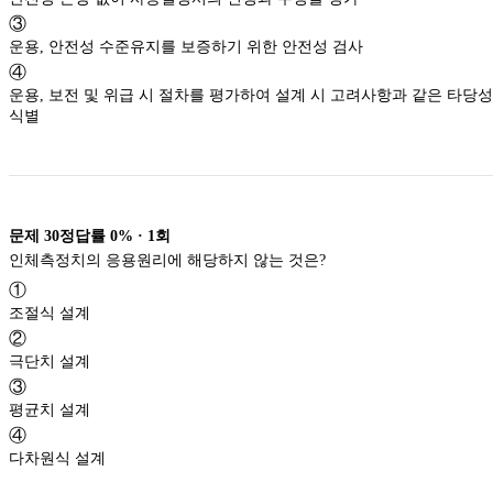
③
운용, 안전성 수준유지를 보증하기 위한 안전성 검사
④
운용, 보전 및 위급 시 절차를 평가하여 설계 시 고려사항과 같은 타당성
식별
문제
30
정답률
0%
·
1
회
인체측정치의 응용원리에 해당하지 않는 것은?
①
조절식 설계
②
극단치 설계
③
평균치 설계
④
다차원식 설계