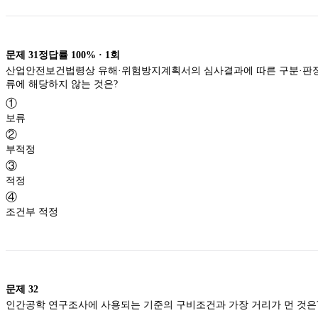
문제
31
정답률
100%
·
1
회
산업안전보건법령상 유해·위험방지계획서의 심사결과에 따른 구분·판
류에 해당하지 않는 것은?
①
보류
②
부적정
③
적정
④
조건부 적정
문제
32
인간공학 연구조사에 사용되는 기준의 구비조건과 가장 거리가 먼 것은