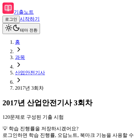
기출노트
시작하기
로그인
테마 전환
홈
과목
산업안전기사
2017
년
3회차
2017
년
산업안전기사
3회차
120
문제로 구성된 기출 시험
💡 학습 진행률을 저장하시겠어요?
로그인하면 학습 진행률, 오답노트, 북마크 기능을 사용할 수