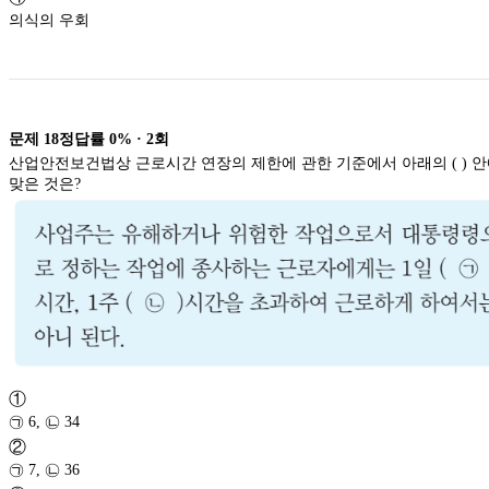
의식의 우회
문제
18
정답률
0%
·
2
회
산업안전보건법상 근로시간 연장의 제한에 관한 기준에서 아래의 ( ) 안
맞은 것은?
①
㉠ 6, ㉡ 34
②
㉠ 7, ㉡ 36