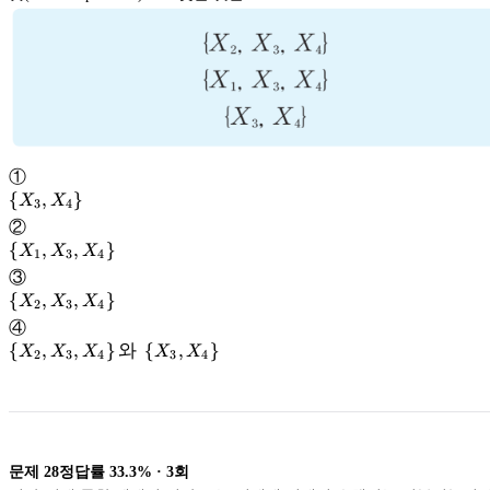
①
\left\{ X_3,
{
,
}
X
X
3
4
X_4\right\}
②
\left\{ X_1,
{
,
,
}
X
X
X
1
3
4
X_3,
③
X_4\right\}
\left\{ X_2,
{
,
,
}
X
X
X
2
3
4
X_3,
④
X_4\right\}
\left\{ X_2,
{
,
,
}
와
{
,
}
X
X
X
X
X
2
3
4
3
4
X_3,
X_4\right\}
와\ \left\{
X_3,
X_4\right\}
문제
28
정답률
33.3%
·
3
회