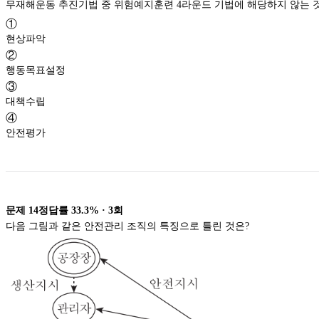
무재해운동 추진기법 중 위험예지훈련 4라운드 기법에 해당하지 않는 
①
현상파악
②
행동목표설정
③
대책수립
④
안전평가
문제
14
정답률
33.3%
·
3
회
다음 그림과 같은 안전관리 조직의 특징으로 틀린 것은?