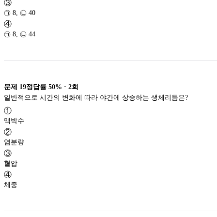
③
㉠ 8, ㉡ 40
④
㉠ 8, ㉡ 44
문제
19
정답률
50%
·
2
회
일반적으로 시간의 변화에 따라 야간에 상승하는 생체리듬은?
①
맥박수
②
염분량
③
혈압
④
체중