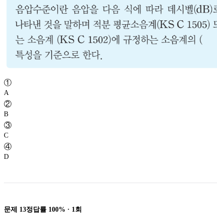
①
A
②
B
③
C
④
D
문제
13
정답률
100%
·
1
회