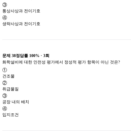
③
통상사상과 전이기호
④
생략사상과 전이기호
문제
38
정답률
100%
·
3
회
화학설비에 대한 안전성 평가에서 정성적 평가 항목이 아닌 것은?
①
건조물
②
취급물질
③
공장 내의 배치
④
입지조건