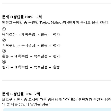
문제
11
정답률
100%
·
2
회
안전교육방법 중 구안법(Project Method)의 4단계의 순서로 옳은 것은?
①
목적결정 → 계획수립 → 활동 → 평가
②
계획수립 → 목적결정 → 활동 → 평가
③
활동 → 계획수립 → 목적결정 → 평가
④
평가 → 계획수립 → 목적결정 → 활동
문제
12
정답률
50%
·
2
회
보호구 안전인증 고시에 따른 방음용 귀마개 또는 귀덮개와 관련된 용어
의 중 다음 ( )안에 알맞은 것은?