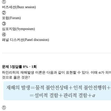
①
버즈세션(Buzz session)
②
포럼(Forum)
③
심포지엄(Symposium)
④
패널 디스커션(Panel discussion)
문제
5
정답률
0%
·
1
회
a
하인리히의 재해발생 이론은 다음과 같이 표현할 수 있다. 이때
a
가 의
것으로 옳은 것은?
①