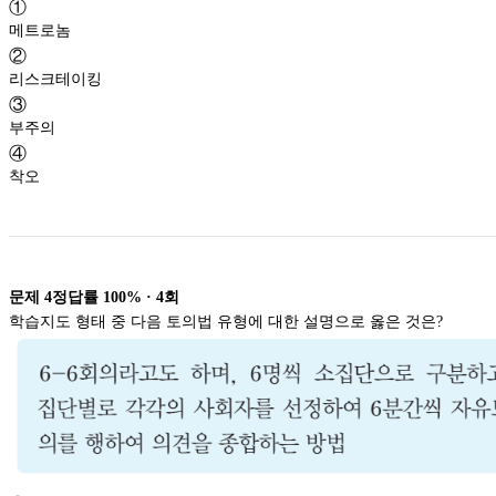
①
메트로놈
②
리스크테이킹
③
부주의
④
착오
문제
4
정답률
100%
·
4
회
학습지도 형태 중 다음 토의법 유형에 대한 설명으로 옳은 것은?