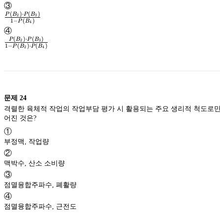
\cdot
③
P(B_3)
(
)
⋅
(
)
P
B
P
B
2
3
1
−
(
)
P
B
4
\frac{P(B_2)
④
\cdot
(
)
⋅
(
)
P
B
P
B
2
3
P(B_3)}
1
−
(
)
⋅
(
)
P
B
P
B
2
4
\frac{P(B_2)
{1-
\cdot
P(B_4)}
P(B_3)}
{1-
P(B_2)\cdot
문제
24
P(B_4)}
격렬한 육체적 작업의 작업부담 평가 시 활용되는 주요 생리적 척도로만
어진 것은?
①
부정맥, 작업량
②
맥박수, 산소 소비량
③
점멸융합주파수, 폐활량
④
점멸융합주파수, 근전도