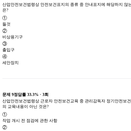
산업안전보건법령상 안전보건표지의 종류 중 안내표지에 해당하지 않는
은?
①
들것
②
비상용기구
③
출입구
④
세안장치
문제
9
정답률
33.3%
·
3
회
산업안전보건법령상 근로자 안전보건교육 중 관리감독자 정기안전보
의 교육내용이 아닌 것은?
①
작업 개시 전 점검에 관한 사항
②