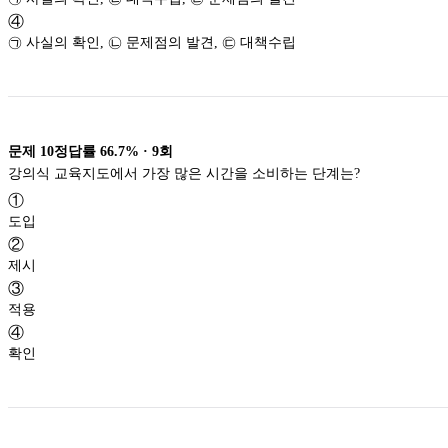
④
㉠ 사실의 확인, ㉡ 문제점의 발견, ㉢ 대책수립
문제
10
정답률
66.7%
·
9
회
강의식 교육지도에서 가장 많은 시간을 소비하는 단계는?
①
도입
②
제시
③
적용
④
확인