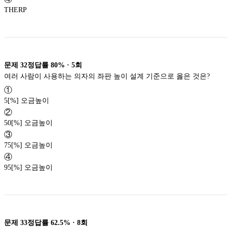
THERP
문제
32
정답률
80%
·
5
회
여러 사람이 사용하는 의자의 좌판 높이 설계 기준으로 옳은 것은?
①
5[%] 오금높이
②
50[%] 오금높이
③
75[%] 오금높이
④
95[%] 오금높이
문제
33
정답률
62.5%
·
8
회