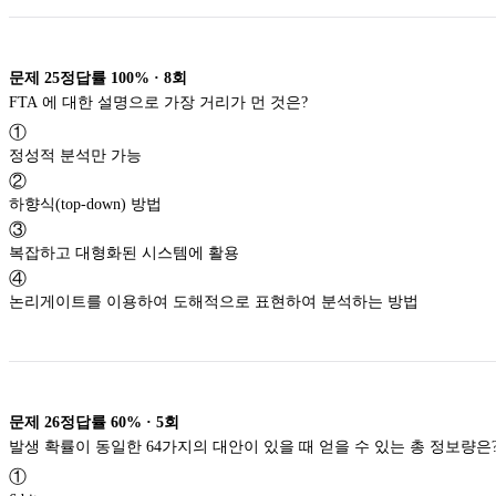
문제
25
정답률
100%
·
8
회
FTA 에 대한 설명으로 가장 거리가 먼 것은?
①
정성적 분석만 가능
②
하향식(top-down) 방법
③
복잡하고 대형화된 시스템에 활용
④
논리게이트를 이용하여 도해적으로 표현하여 분석하는 방법
문제
26
정답률
60%
·
5
회
발생 확률이 동일한 64가지의 대안이 있을 때 얻을 수 있는 총 정보량은
①