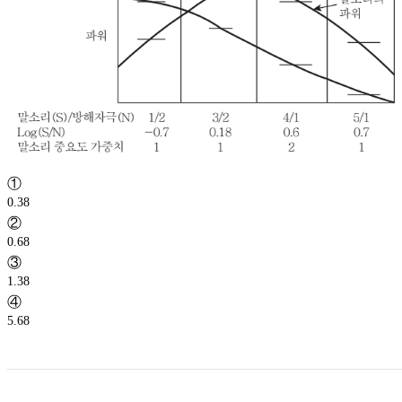
①
0.38
②
0.68
③
1.38
④
5.68