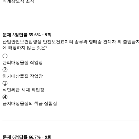
직계참모식 조직
문제
5
정답률
55.6%
·
9
회
산업안전보건법령상 안전보건표지의 종류와 형태중 관계자 외 출입금
에 해당하지 않는 것은?
①
관리대상물질 작업장
②
허가대상물질 작업장
③
석면취급·해체 작업장
④
금지대상물질의 취급 실험실
문제
6
정답률
66.7%
·
9
회