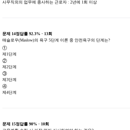
사무직외의 업무에 종사하는 근로자 : 2년에 1회 이상
문제
14
정답률
92.3%
·
13
회
매슬로우(Maslow)의 욕구 5단계 이론 중 안전욕구의 단계는?
①
제1단계
②
제2단계
③
제3단계
④
제4단계
문제
15
정답률
90%
·
10
회