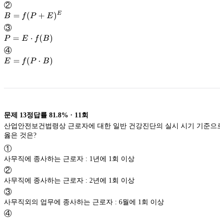
\cdot
②
E)
B=f(P+E)^E
=
(
+
)
E
B
f
P
E
③
P=E
=
⋅
(
)
P
E
f
B
\cdot
④
f(B)
E=f(P
=
(
⋅
)
E
f
P
B
\cdot
B)
문제
13
정답률
81.8%
·
11
회
산업안전보건법령상 근로자에 대한 일반 건강진단의 실시 시기 기준으
옳은 것은?
①
사무직에 종사하는 근로자 : 1년에 1회 이상
②
사무직에 종사하는 근로자 : 2년에 1회 이상
③
사무직외의 업무에 종사하는 근로자 : 6월에 1회 이상
④