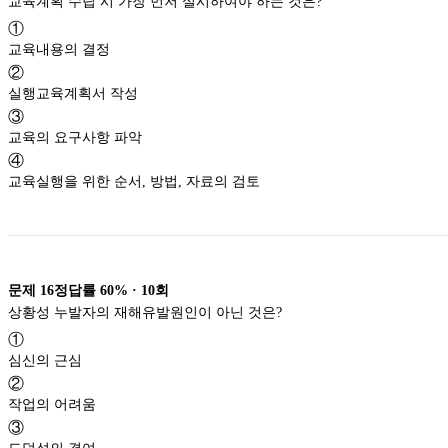
교육계획 수립 시 가장 먼저 실시하여야 하는 것은?
①
교육내용의 결정
②
실행교육계획서 작성
③
교육의 요구사항 파악
④
교육실행을 위한 순서, 방법, 자료의 검토
문제
16
정답률
60%
·
10
회
상황성 누발자의 재해유발원인이 아닌 것은?
①
심신의 근심
②
작업의 어려움
③