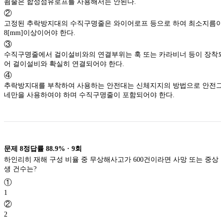
죔줄은 합성섬유로프를 사용해서는 안된다.
②
고정된 추락방지대의 수직구명줄은 와이어로프 등으로 하여 최소지름
8[mm]이상이어야 한다.
③
수직구명줄에서 걸이설비와의 연결부위는 훅 또는 카라비너 등이 장착
어 걸이설비와 확실히 연결되어야 한다.
④
추락방지대를 부착하여 사용하는 안전대는 신체지지의 방법으로 안전
네만을 사용하여야 하며 수직구명줄이 포함되어야 한다.
문제
8
정답률
88.9%
·
9
회
하인리히 재해 구성 비율 중 무상해사고가 600건이라면 사망 또는 중상
생 건수는?
①
1
②
2