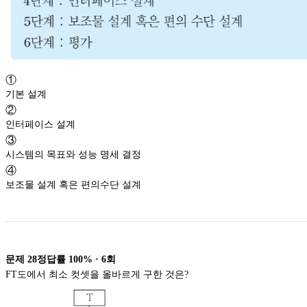
①
기본 설계
②
인터페이스 설계
③
시스템의 목표와 성능 명세 결정
④
보조물 설계 혹은 편의수단 설계
문제
28
정답률
100%
·
6
회
FT도에서 최소 컷셋을 올바르게 구한 것은?