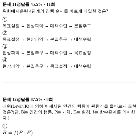
문제
11
정답률
45.5%
·
11
회
위험예지훈련 4단계의 진행 순서를 바르게 나열한 것은?
①
목표설정 → 현상파악 → 대책수립 → 본질추구
②
목표설정 → 현상파악 → 본질추구 → 대책수립
③
현상파악 → 본질추구 → 대책수립 → 목표설정
④
현상파악 → 본질추구 → 목표설정 → 대책수립
문제
12
정답률
87.5%
·
8
회
레윈(Lewin.K)에 의하여 제시된 인간의 행동에 관한식을 올바르게 표
것은?(단, B는 인간의 행동, P는 개체, E는 환경, f는 함수관계를 의미한
다.)
①
B=f(P
=
(
⋅
)
B
f
P
E