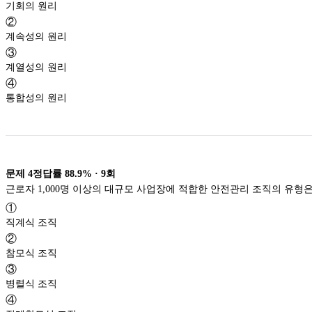
기회의 원리
②
계속성의 원리
③
계열성의 원리
④
통합성의 원리
문제
4
정답률
88.9%
·
9
회
근로자 1,000명 이상의 대규모 사업장에 적합한 안전관리 조직의 유형은
①
직계식 조직
②
참모식 조직
③
병렬식 조직
④