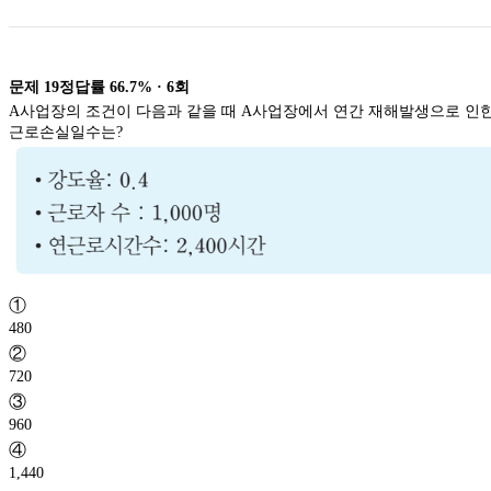
문제
19
정답률
66.7%
·
6
회
A사업장의 조건이 다음과 같을 때 A사업장에서 연간 재해발생으로 인
근로손실일수는?
①
480
②
720
③
960
④
1,440