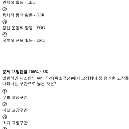
인지적 활동 - EEG
②
육체적 동적 활동 - GSR
③
정신 운동적 활동 - EOG
④
국부적 근육 활동 - EMG
문제
23
정답률
100%
·
8
회
일반적인 시스템의 수명곡선(욕조곡선)에서 고장형태 중 증가형 고장
나타내는 구간으로 옳은 것은?
①
우발 고장구간
②
마모 고장구간
③
초기 고장구간