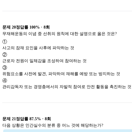
문제
20
정답률
100%
·
8
회
무재해운동의 이념 중 선취의 원칙에 대한 설명으로 옳은 것은?
①
사고의 잠재 요인을 사후에 파악하는 것
②
근로자 전원이 일체감을 조성하여 참여하는 것
③
위험요소를 사전에 발견, 파악하여 재해를 예방 또는 방지하는 것
④
관리감독자 또는 경영층에서의 자발적 참여로 안전 활동을 촉진하는 것
문제
21
정답률
87.5%
·
8
회
다음 상황은 인간실수의 분류 중 어느 것에 해당하는가?