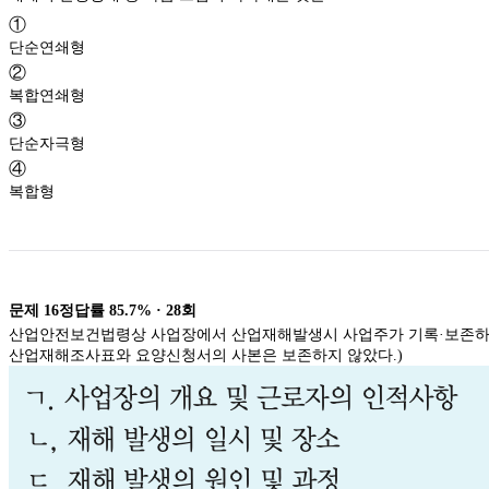
①
단순연쇄형
②
복합연쇄형
③
단순자극형
④
복합형
문제
16
정답률
85.7%
·
28
회
산업안전보건법령상 사업장에서 산업재해발생시 사업주가 기록·보존하여야
산업재해조사표와 요양신청서의 사본은 보존하지 않았다.)