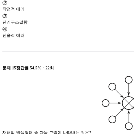
②
작전적 에러
③
관리구조결함
④
전술적 에러
문제
15
정답률
54.5%
·
22
회
재해의 발생형태 중 다음 그림이 나타내는 것은?