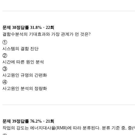
문제
38
정답률
31.8%
·
22
회
결함수분석의 기대효과와 가장 관계가 먼 것은?
①
시스템의 결함 진단
②
시간에 따른 원인 분석
③
사고원인 규명의 간편화
④
사고원인 분석의 정량화
문제
39
정답률
76.2%
·
21
회
작업의 강도는 에너지대사율(RMR)에 따라 분류된다. 분류 기준 중, 중