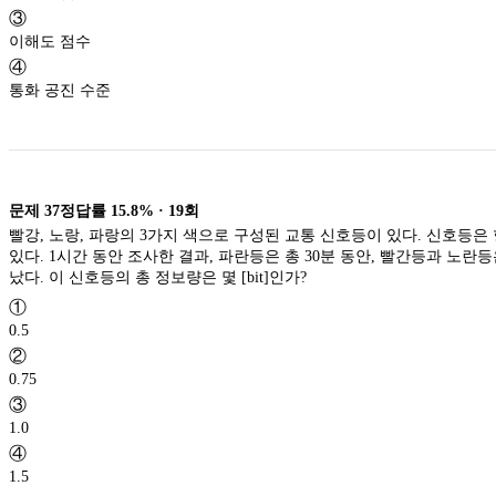
③
이해도 점수
④
통화 공진 수준
문제
37
정답률
15.8%
·
19
회
빨강, 노랑, 파랑의 3가지 색으로 구성된 교통 신호등이 있다. 신호등은
있다. 1시간 동안 조사한 결과, 파란등은 총 30분 동안, 빨간등과 노란등
났다. 이 신호등의 총 정보량은 몇 [bit]인가?
①
0.5
②
0.75
③
1.0
④
1.5