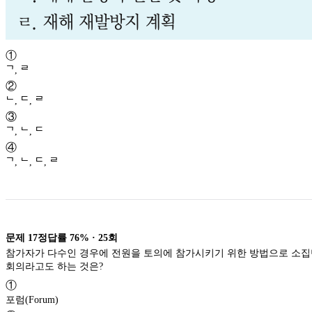
①
ᄀ, ᄅ
②
ᄂ, ᄃ, ᄅ
③
ᄀ, ᄂ, ᄃ
④
ᄀ, ᄂ, ᄃ, ᄅ
문제
17
정답률
76%
·
25
회
참가자가 다수인 경우에 전원을 토의에 참가시키기 위한 방법으로 소집단
회의라고도 하는 것은?
①
포럼(Forum)