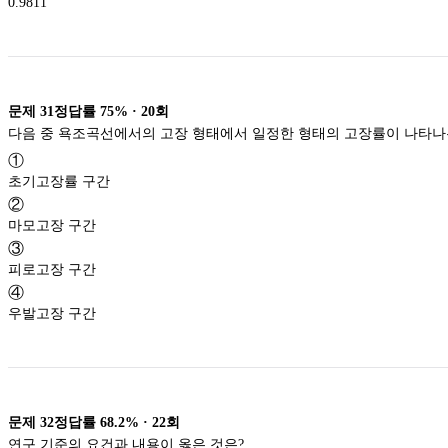
0.9811
문제
31
정답률
75%
·
20
회
다음 중 욕조곡선에서의 고장 형태에서 일정한 형태의 고장률이 나타나
①
초기고장률 구간
②
마모고장 구간
③
피로고장 구간
④
우발고장 구간
문제
32
정답률
68.2%
·
22
회
연구 기준의 요건과 내용이 옳은 것은?