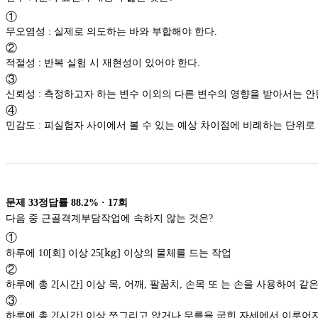
①
무오염성 : 실제로 의도하는 바와 부합해야 한다.
②
적절성 : 반복 실험 시 재현성이 있어야 한다.
③
신뢰성 : 측정하고자 하는 변수 이외의 다른 변수의 영향을 받아서는 안
④
민감도 : 피실험자 사이에서 볼 수 있는 예상 차이점에 비례하는 단위로
문제
33
정답률
88.2%
·
17
회
다음 중 근골격계부담작업에 속하지 않는 것은?
①
\textup{kg}
kg
하루에 10[회] 이상 25[
] 이상의 물체를 드는 작업
kg
②
하루에 총 2[시간] 이상 목, 어깨, 팔꿈치, 손목 또 는 손을 사용하여 
③
하루에 총 2[시간] 이상 쪼그리고 앉거나 무릎을 굽힌 자세에서 이루어