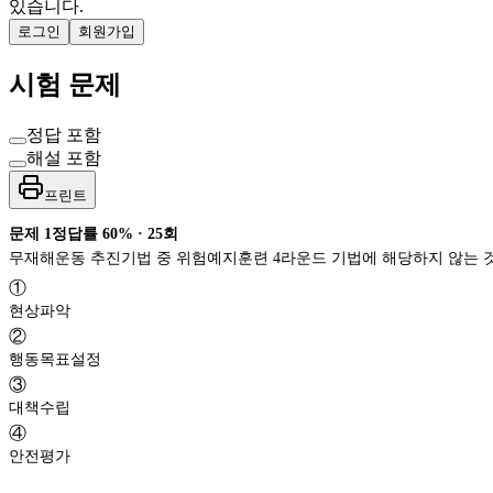
있습니다.
로그인
회원가입
시험 문제
정답 포함
해설 포함
프린트
문제
1
정답률
60%
·
25
회
무재해운동 추진기법 중 위험예지훈련 4라운드 기법에 해당하지 않는 
①
현상파악
②
행동목표설정
③
대책수립
④
안전평가