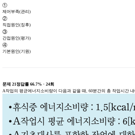
①
제어부족(관리)
②
직접원인(징후)
③
간접원인(평가)
④
기본원인(기원)
문제
21
정답률
66.7%
·
24
회
A작업의 평균에너지소비량이 다음과 같을 때, 60분간의 총 작업시간 