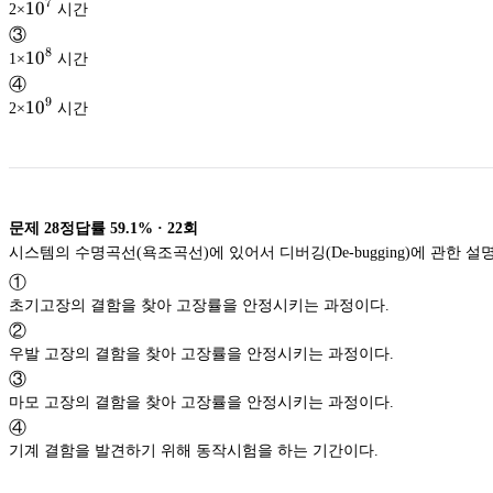
7
10^{7}
1
0
2×
시간
③
8
10^{8}
1
0
1×
시간
④
9
10^{9}
1
0
2×
시간
문제
28
정답률
59.1%
·
22
회
시스템의 수명곡선(욕조곡선)에 있어서 디버깅(De-bugging)에 관한 설
①
초기고장의 결함을 찾아 고장률을 안정시키는 과정이다.
②
우발 고장의 결함을 찾아 고장률을 안정시키는 과정이다.
③
마모 고장의 결함을 찾아 고장률을 안정시키는 과정이다.
④
기계 결함을 발견하기 위해 동작시험을 하는 기간이다.