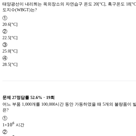
태양광선이 내리쬐는 옥외장소의 자연습구 온도 20[°C], 흑구온도 18[°C]
도지수(WBGT)는?
①
20.6[°C]
②
22.5[°C]
③
25.0[°C]
④
28.5[°C]
문제
27
정답률
52.6%
·
19
회
어느 부품 1,000개를 100,000시간 동안 가동하였을 때 5개의 불량품이
은?
①
6
10^{6}
1
0
1×
시간
②