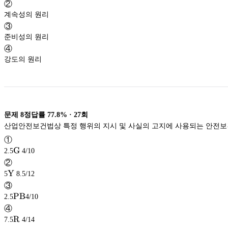
②
계속성의 원리
③
준비성의 원리
④
강도의 원리
문제
8
정답률
77.8%
·
27
회
산업안전보건법상 특정 행위의 지시 및 사실의 고지에 사용되는 안전보
①
\textup{G}
G
2.5
4/10
G
②
\textup{Y}
Y
5
8.5/12
Y
③
\textup{PB}
PB
2.5
4/10
PB
④
\textup{R}
R
7.5
4/14