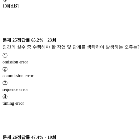
\textup{dB}
dB
100[
]
dB
문제
25
정답률
65.2%
·
23
회
인간의 실수 중 수행해야 할 작업 및 단계를 생략하여 발생하는 오류는?
①
omission error
②
commission error
③
sequence error
④
timing error
문제
26
정답률
47.4%
·
19
회