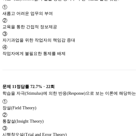
①
새롭고 어려운 업무의 부여
②
교육을 통한 간접적 정보제공
③
자기과업을 위한 작업자의 책임감 증대
④
작업자에게 불필요한 통제를 배제
문제
11
정답률
72.7%
·
22
회
학습을 자극(Stimulus)에 의한 반응(Response)으로 보는 이론에 해당하
①
장설(Field Theory)
②
통찰설(Insight Theory)
③
시행착오설(Trial and Error Theory)