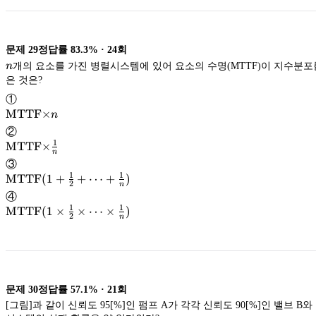
문제
29
정답률
83.3%
·
24
회
n
n
개의 요소를 가진 병렬시스템에 있어 요소의 수명(MTTF)이 지수분포
은 것은?
①
\textup{MTTF}
MTTF
\times
×
n
n
MTTF
②
1
\textup{MTTF}
MTTF
\times
×
n
\frac{1}
MTTF
③
{n}
1
1
\textup{MTTF}
MTTF
(
1
+
+
⋯
+
)
2
n
MTTF
④
1
1
\textup{MTTF}
MTTF
(
1
×
×
⋯
×
)
(1+
\frac{1}
2
n
{2}+\cdots+
\frac{1}
MTTF
{n})
(1\times
\frac{1}
{2}\times\cdots\times
\frac{1}
{n})
문제
30
정답률
57.1%
·
21
회
[그림]과 같이 신뢰도 95[%]인 펌프 A가 각각 신뢰도 90[%]인 밸브 