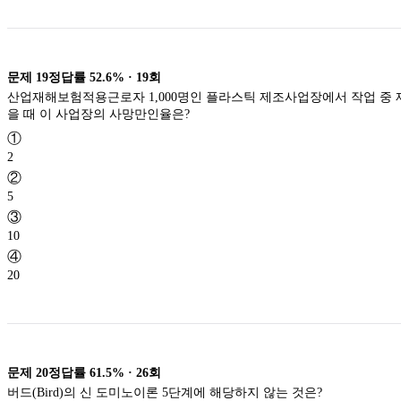
문제
19
정답률
52.6%
·
19
회
산업재해보험적용근로자 1,000명인 플라스틱 제조사업장에서 작업 중 
을 때 이 사업장의 사망만인율은?
①
2
②
5
③
10
④
20
문제
20
정답률
61.5%
·
26
회
버드(Bird)의 신 도미노이론 5단계에 해당하지 않는 것은?