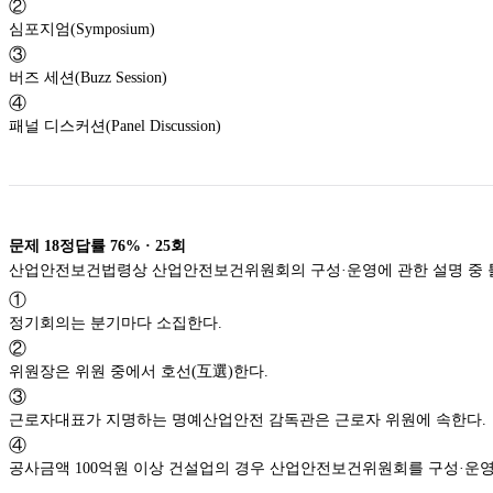
②
심포지엄(Symposium)
③
버즈 세션(Buzz Session)
④
패널 디스커션(Panel Discussion)
문제
18
정답률
76%
·
25
회
산업안전보건법령상 산업안전보건위원회의 구성·운영에 관한 설명 중 
①
정기회의는 분기마다 소집한다.
②
위원장은 위원 중에서 호선(互選)한다.
③
근로자대표가 지명하는 명예산업안전 감독관은 근로자 위원에 속한다.
④
공사금액 100억원 이상 건설업의 경우 산업안전보건위원회를 구성·운영