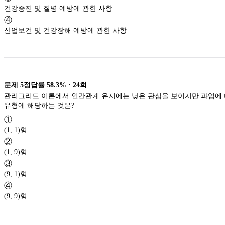
건강증진 및 질병 예방에 관한 사항
④
산업보건 및 건강장해 예방에 관한 사항
문제
5
정답률
58.3%
·
24
회
관리그리드 이론에서 인간관계 유지에는 낮은 관심을 보이지만 과업에
유형에 해당하는 것은?
①
(1, 1)형
②
(1, 9)형
③
(9, 1)형
④
(9, 9)형