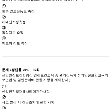
①
혈중 알코올농도 측정
②
체내산소량측정
③
작업강도 측정
④
피로의 정도 측정
문제
4
정답률
40%
·
25
회
산업안전보건법령상 안전보건교육 중 관리감독자 정기안전보건교육의 교
보건법 및 일반관리에 관한 사항을 제외한다.)
①
산업안전및재해사례에관한사항
②
사고 발생 시 긴급조치에 관한 사항
③