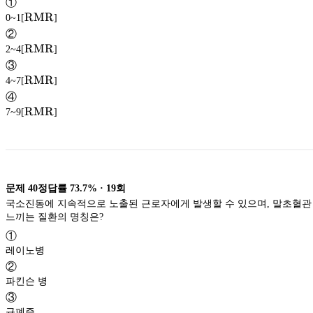
①
\textup{RMR}
RMR
0~1[
]
RMR
②
\textup{RMR}
RMR
2~4[
]
RMR
③
\textup{RMR}
RMR
4~7[
]
RMR
④
\textup{RMR}
RMR
7~9[
]
RMR
문제
40
정답률
73.7%
·
19
회
국소진동에 지속적으로 노출된 근로자에게 발생할 수 있으며, 말초혈관
느끼는 질환의 명칭은?
①
레이노병
②
파킨슨 병
③
규폐증