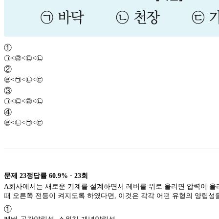
①
㉠<㉣<㉢<㉡
②
㉣<㉠<㉡<㉢
③
㉠<㉢<㉣<㉡
④
㉣<㉡<㉠<㉢
문제
23
정답률
60.9%
·
23
회
A회사에서는 새로운 기계를 설계하면서 레버를 위로 올리면 압력이 올
때 오른쪽 전등이 켜지도록 하였다면, 이것은 각각 어떤 유형의 양립성
①