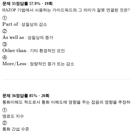
문제
35
정답률
57.9%
·
19
회
HAZOP 기법에서 사용하는 가이드워드와 그 의미가 잘못 연결된 것은?
①
\textup{Part
Part of
: 성질상의 감소
of}
Part of
②
\textup{As
As well as
: 성질상의 증가
well as}
As well as
③
\textup{Other
Other than
: 기타 환경적인 요인
than}
Other than
④
\textup{More/Less}
More/Less
: 정량적인 증가 또는 감소
More/Less
문제
36
정답률
85%
·
20
회
통화이해도 척도로서 통화 이해도에 영향을 주는 잡음의 영향을 추정하
①
명료도 지수
②
통화 간섭 수준