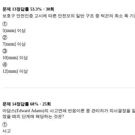
문제
13
정답률
53.3%
·
30
회
보호구 안전인증 고시에 따른 안전모의 일반 구조 중 턱끈의 최소 폭 기
①
\textup{mm}
mm
5[
] 이상
mm
②
\textup{mm}
mm
7[
] 이상
mm
③
\textup{mm}
mm
10[
] 이상
mm
④
\textup{mm}
mm
12[
] 이상
mm
문제
14
정답률
68%
·
25
회
아담스(Edward Adams)의 사고연쇄 반응이론 중 관리자가 의사결정
였을 때의 단계에 해당하는 것은?
①
사고