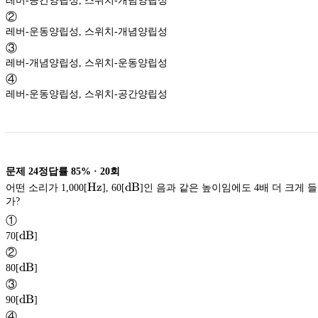
레버-공간양립성, 스위치-개념양립성
②
레버-운동양립성, 스위치-개념양립성
③
레버-개념양립성, 스위치-운동양립성
④
레버-운동양립성, 스위치-공간양립성
문제
24
정답률
85%
·
20
회
\textup{Hz}
\textup{dB}
Hz
dB
어떤 소리가 1,000[
], 60[
]인 음과 같은 높이임에도 4배 더 크게 
가?
Hz
dB
①
\textup{dB}
dB
70[
]
dB
②
\textup{dB}
dB
80[
]
dB
③
\textup{dB}
dB
90[
]
dB
④