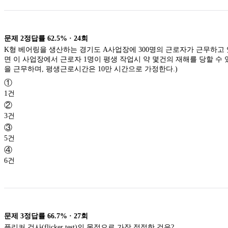
문제
2
정답률
62.5%
·
24
회
K형 베어링을 생산하는 경기도 A사업장에 300명의 근로자가 근무하고 
면 이 사업장에서 근로자 1명이 평생 작업시 약 몇건의 재해를 당할 수 있겠
을 근무하며, 평생근로시간은 10만 시간으로 가정한다.)
①
1건
②
3건
③
5건
④
6건
문제
3
정답률
66.7%
·
27
회
플리커 검사(flicker test)의 목적으로 가장 적절한 것은?