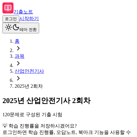
기출노트
시작하기
로그인
테마 전환
홈
과목
산업안전기사
2025
년
2회차
2025
년
산업안전기사
2회차
120
문제로 구성된 기출 시험
💡 학습 진행률을 저장하시겠어요?
로그인하면 학습 진행률, 오답노트, 북마크 기능을 사용할 수