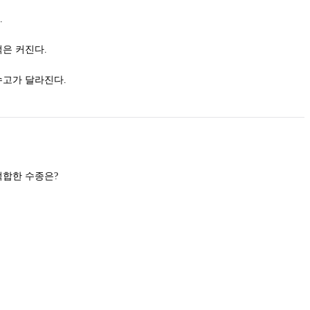
.
은 커진다.
고가 달라진다.
왜림작업으로 갱신하기 가장 부적합한 수종은?