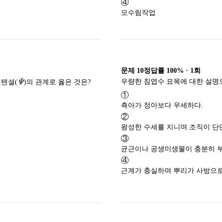
④
모수림작업
문제
10
정답률
100%
·
1
회
\mathit{\Psi}
Ψ
포텐셜(
)의 관계로 옳은 것은?
Ψ
①
측아가 정아보다 우세하다.
②
왕성한 수세를 지니며 조직이 단
③
균근이나 공생미생물이 충분히 부
④
근계가 충실하며 뿌리가 사방으로