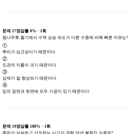
문제
17
정답률
0%
·
1
회
참나무류 줄기에서 수액 상승 속도가 다른 수종에 비해 빠른 이유는?
①
뿌리가 심근성이기 때문이다.
②
도관의 지름이 크기 때문이다.
③
심재가 잘 형성되기 때문이다.
④
잎의 앞면과 뒷면에 모두 기공이 있기 때문이다.
문제
19
정답률
100%
·
1
회
종자가 성숙하고 산포하는 시기가 개화 당년 봄철인 수종은?