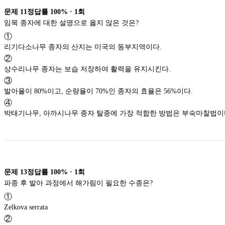
목}
\mathit{\Psi}
Ψ
문제
11
정답률
100%
·
1
회
_{묘
임목 종자에 대한 설명으로 옳지 않은 것은?
목}
①
리기다소나무 종자의 산지는 미국의 동부지역이다.
②
상수리나무 종자는 보습 저장하여 활력을 유지시킨다.
③
발아율이 80%이고, 순량율이 70%인 종자의 효율은 56%이다.
④
박태기나무, 아까시나무 종자 탈종에 가장 적합한 방법은 부숙마찰법이
문제
13
정답률
100%
·
1
회
파종 후 발아 과정에서 해가림이 필요한 수종은?
①
Zelkova serrata
②