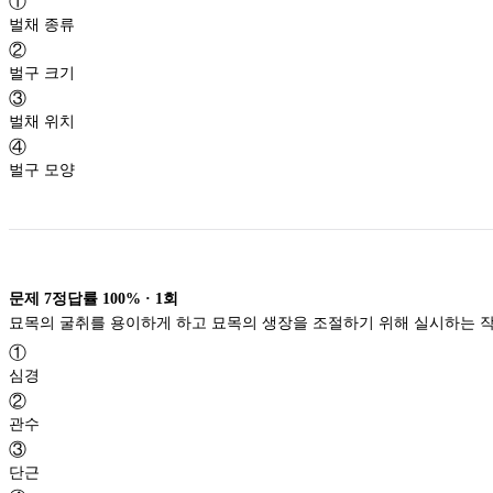
①
벌채 종류
②
벌구 크기
③
벌채 위치
④
벌구 모양
문제
7
정답률
100%
·
1
회
①
심경
②
관수
③
단근