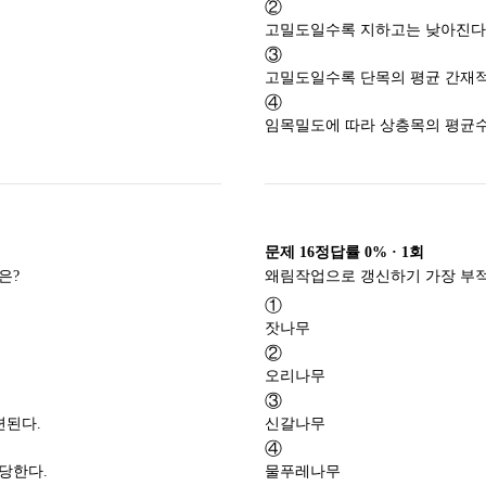
②
고밀도일수록 지하고는 낮아진다
③
고밀도일수록 단목의 평균 간재적
④
임목밀도에 따라 상층목의 평균수
문제
16
정답률
0%
·
1
회
광합성 색소인 카로테노이드(carotenoids)에 대한 설명으로 옳지 않은 것은?
①
잣나무
②
오리나무
③
련된다.
신갈나무
④
당한다.
물푸레나무