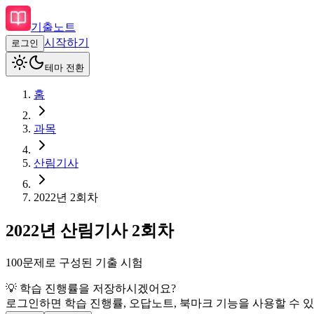
기출노트
시작하기
로그인
테마 전환
홈
과목
산림기사
2022
년
2회차
2022
년
산림기사
2회차
100
문제로 구성된 기출 시험
💡 학습 진행률을 저장하시겠어요?
로그인하면 학습 진행률, 오답노트, 북마크 기능을 사용할 수 