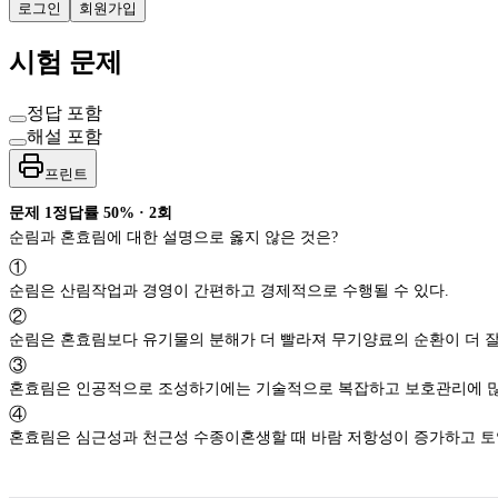
로그인
회원가입
시험 문제
정답 포함
해설 포함
프린트
문제
1
정답률
50%
·
2
회
순림과 혼효림에 대한 설명으로 옳지 않은 것은?
①
순림은 산림작업과 경영이 간편하고 경제적으로 수행될 수 있다.
②
순림은 혼효림보다 유기물의 분해가 더 빨라져 무기양료의 순환이 더 잘
③
혼효림은 인공적으로 조성하기에는 기술적으로 복잡하고 보호관리에 많
④
혼효림은 심근성과 천근성 수종이혼생할 때 바람 저항성이 증가하고 