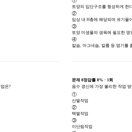
①
토양의 입단구조를 형성하게 한다
②
임상 내 H층에 해당되며 유기물이
③
토양 미생물의 생육에 필요한 영
④
칼슘, 마그네슘, 칼륨 등 염기를
문제
8
정답률
0%
·
1
회
묘목의 굴취를 용이하게 하고 묘목의 생장을 조절하기 위해 실시하는 작업은?
①
산벌작업
②
택벌작업
③
이단림작업