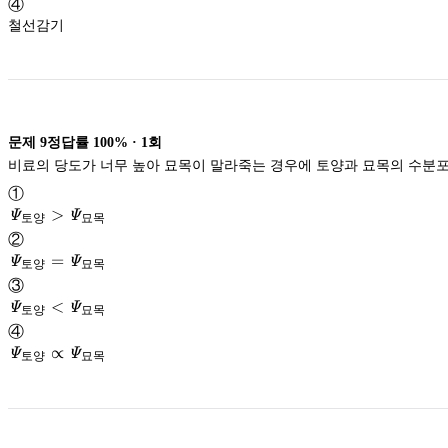
④
철선감기
문제
9
정답률
100%
·
1
회
비료의 당도가 너무 높아 묘목이 말라죽는 경우에 토양과 묘목의 수분
①
\mathit{\Psi}
>
Ψ
Ψ
토양
묘목
②
Ψ
\mathit{\Psi}
=
Ψ
Ψ
_{토
토양
묘목
양}
③
Ψ
>
\mathit{\Psi}
<
Ψ
Ψ
_{토
토양
묘목
\mathit{\Psi}
Ψ
양}
④
Ψ
_{묘
=
\mathit{\Psi}
∝
Ψ
Ψ
_{토
토양
묘목
목}
\mathit{\Psi}
Ψ
양}
Ψ
_{묘
<
_{토
목}
\mathit{\Psi}
Ψ
양}
_{묘
\propto