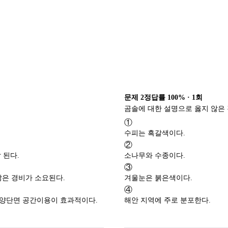
문제
2
정답률
100%
·
1
회
①
수피는 흑갈색이다.
②
 된다.
소나무와 수종이다.
③
은 경비가 소요된다.
겨울눈은 붉은색이다.
④
토양단면 공간이용이 효과적이다.
해안 지역에 주로 분포한다.