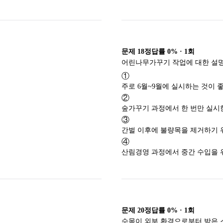
문제
18
정답률
0%
·
1
회
①
주로 6월~9월에 실시하는 것이 좋
②
숲가꾸기 과정에서 한 번만 실시
③
간벌 이후에 불량목을 제거하기 
④
산림경영 과정에서 중간 수입을 
문제
20
정답률
0%
·
1
회