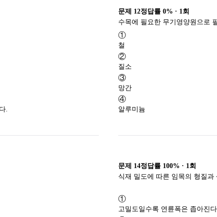
문제
12
정답률
0%
·
1
회
①
철
②
질소
③
망간
④
다.
알루미늄
문제
14
정답률
100%
·
1
회
식재 밀도에 따른 임목의 형질과 
①
고밀도일수록 연륜폭은 좁아진다