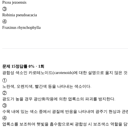
Picea jezoensis
③
Robinia pseudoacacia
④
Fraxinus rhynchophylla
문제
15
정답률
0%
·
1
회
①
노란색, 오렌지색, 빨간색 등을 나타내는 색소이다.
②
광도가 높을 경우 광산화작용에 의한 엽록소의 파괴를 방지한다.
③
수목 내에 있는 색소 중에서 광질에 반응을 나타내며 광주기 현상과 관
④
엽록소를 보조하여 햇빛을 흡수함으로써 광합성 시 보조색소 역할을 담