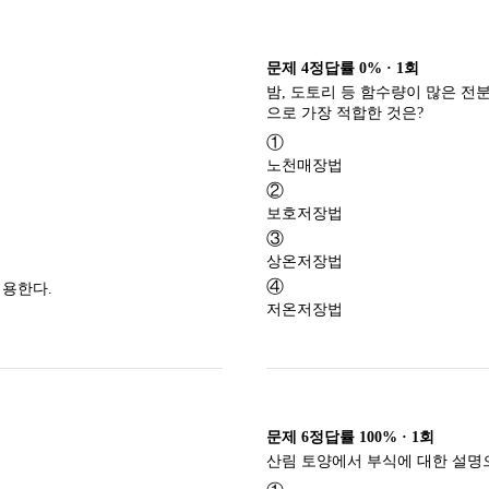
문제
4
정답률
0%
·
1
회
밤, 도토리 등 함수량이 많은 전
으로 가장 적합한 것은?
①
노천매장법
②
보호저장법
③
상온저장법
④
이용한다.
저온저장법
문제
6
정답률
100%
·
1
회
류하는 기준으로 가장 거리가 먼 것은? (단, 대나무는 제외)