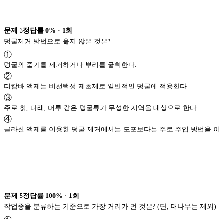
문제
3
정답률
0%
·
1
회
덩굴제거 방법으로 옳지 않은 것은?
①
덩굴의 줄기를 제거하거나 뿌리를 굴취한다.
②
디캄바 액제는 비선택성 제초제로 일반적인 덩굴에 적용한다.
③
주로 칡, 다래, 머루 같은 덩굴류가 무성한 지역을 대상으로 한다.
④
글라신 액제를 이용한 덩굴 제거에서는 도포보다는 주로 주입 방법을 
문제
5
정답률
100%
·
1
회
작업종을 분