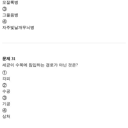
모잘록병
③
그을음병
④
자주빛날개무늬병
문제
31
세균이 수목에 침입하는 경로가 아닌 것은?
①
각피
②
수공
③
기공
④
상처