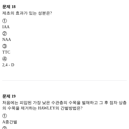
문제
18
제초의 효과가 있는 성분은?
①
IAA
②
NAA
③
TTC
④
2,4 - D
문제
19
처음에는 피압된 가장 낮은 수관층의 수목을 벌채하고 그 후 점차 상층
의 수목을 제거하는 HAWLEY의 간벌방법은?
①
A종간벌
②