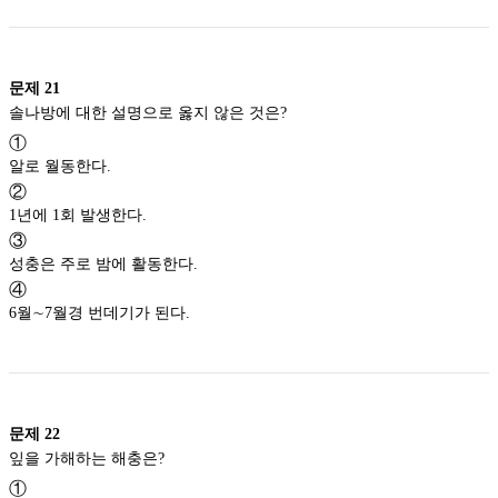
문제
21
솔나방에 대한 설명으로 옳지 않은 것은?
①
알로 월동한다.
②
1년에 1회 발생한다.
③
성충은 주로 밤에 활동한다.
④
6월∼7월경 번데기가 된다.
문제
22
잎을 가해하는 해충은?
①