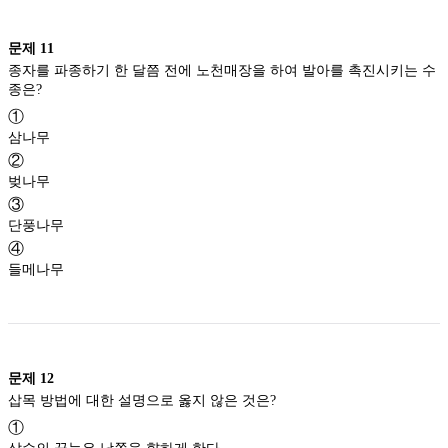
문제
11
종자를 파종하기 한 달쯤 전에 노천매장을 하여 발아를 촉진시키는 수
종은?
①
삼나무
②
벚나무
③
단풍나무
④
들메나무
문제
12
삽목 방법에 대한 설명으로 옳지 않은 것은?
①