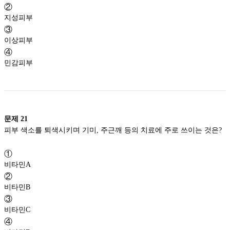
②
지성피부
③
이상피부
④
민감피부
문제
21
피부 색소를 퇴색시키며 기미, 주근깨 등의 치료에 주로 쓰이는 것은?
①
비타민A
②
비타민B
③
비타민C
④