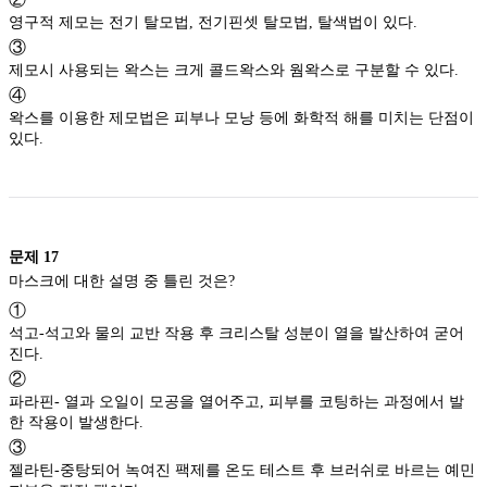
영구적 제모는 전기 탈모법, 전기핀셋 탈모법, 탈색법이 있다.
③
제모시 사용되는 왁스는 크게 콜드왁스와 웜왁스로 구분할 수 있다.
④
왁스를 이용한 제모법은 피부나 모낭 등에 화학적 해를 미치는 단점이
있다.
문제
17
마스크에 대한 설명 중 틀린 것은?
①
석고-석고와 물의 교반 작용 후 크리스탈 성분이 열을 발산하여 굳어
진다.
②
파라핀- 열과 오일이 모공을 열어주고, 피부를 코팅하는 과정에서 발
한 작용이 발생한다.
③
젤라틴-중탕되어 녹여진 팩제를 온도 테스트 후 브러쉬로 바르는 예민