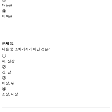
③
대둔근
④
비복근
문제
32
다음 중 소화기계가 아닌 것은?
①
폐, 신장
②
간, 담
③
비장, 위
④
소장, 대장