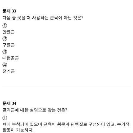
문제
33
다음 중 웃을 때 사용하는 근육이 아닌 것은?
①
안륜근
②
구륜근
③
대협골근
④
전거근
문제
34
골격근에 대한 설명으로 맞는 것은?
①
뼈에 부착되어 있으며 근육이 횡문과 단백질로 구성되어 있고, 수의적
활동이 가능하다.