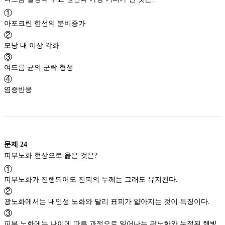
①
아포크린 한선의 분비증가
②
모낭 내 이상 각화
③
여드름 균의 군락 형성
④
염증반응
문제
24
피부노화 현상으로 옳은 것은?
①
피부노화가 진행되어도 진피의 두께는 그래도 유지된다.
②
광노화에서는 내인성 노화와 달리 표피가 얇아지는 것이 특징이다.
③
피부 노화에는 나이에 따른 과정으로 일어나는 광노화와 누적된 햇빛