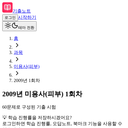
기출노트
시작하기
로그인
테마 전환
홈
과목
미용사(피부)
2009
년
1회차
2009
년
미용사(피부)
1회차
60
문제로 구성된 기출 시험
💡 학습 진행률을 저장하시겠어요?
로그인하면 학습 진행률, 오답노트, 북마크 기능을 사용할 수