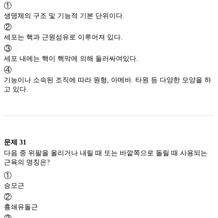
①
생명체의 구조 및 기능적 기본 단위이다.
②
세포는 핵과 근원섬유로 이루어져 있다.
③
세포 내에는 핵이 핵막에 의해 둘러싸여있다.
④
기능이나 소속된 조직에 따라 원형, 아메바. 타원 등 다양한 모양을 하
고 있다.
문제
31
다음 중 위팔을 올리거나 내릴 때 또는 바깥쪽으로 돌릴 때 사용되는
근육의 명칭은?
①
승모근
②
흉쇄유돌근