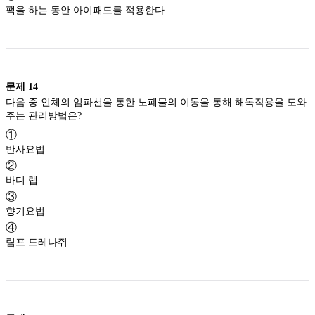
팩을 하는 동안 아이패드를 적용한다.
문제
14
다음 중 인체의 임파선을 통한 노폐물의 이동을 통해 해독작용을 도와
주는 관리방법은?
①
반사요법
②
바디 랩
③
향기요법
④
림프 드레나쥐