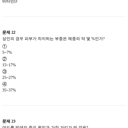
비타민D
문제
22
성인의 경우 피부가 차지하는 부중은 체중의 약 몇 %인가?
①
5~7%
②
15~17%
③
25~27%
④
35~37%
문제
23
여드름 발생의 주요 원인과 가장 거리가 먼 것은?