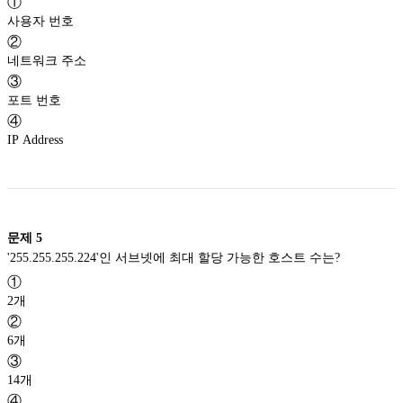
①
사용자 번호
②
네트워크 주소
③
포트 번호
④
IP Address
문제
5
'255.255.255.224'인 서브넷에 최대 할당 가능한 호스트 수는?
①
2개
②
6개
③
14개
④