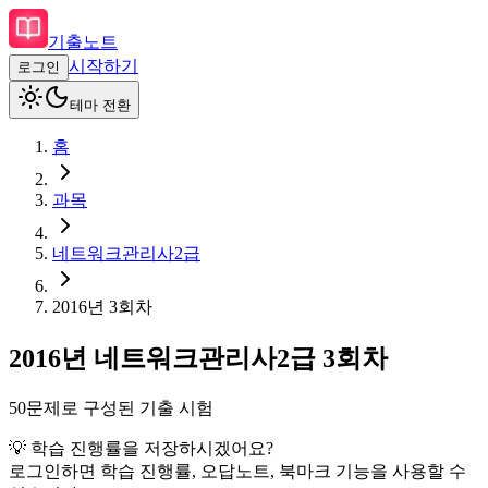
기출노트
시작하기
로그인
테마 전환
홈
과목
네트워크관리사2급
2016
년
3회차
2016
년
네트워크관리사2급
3회차
50
문제로 구성된 기출 시험
💡 학습 진행률을 저장하시겠어요?
로그인하면 학습 진행률, 오답노트, 북마크 기능을 사용할 수