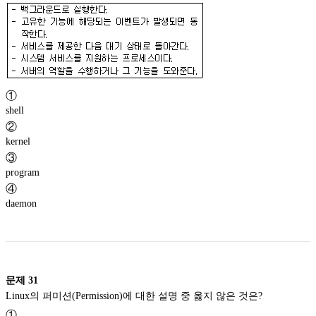
①
shell
②
kernel
③
program
④
daemon
문제
31
Linux의 퍼미션(Permission)에 대한 설명 중 옳지 않은 것은?
①