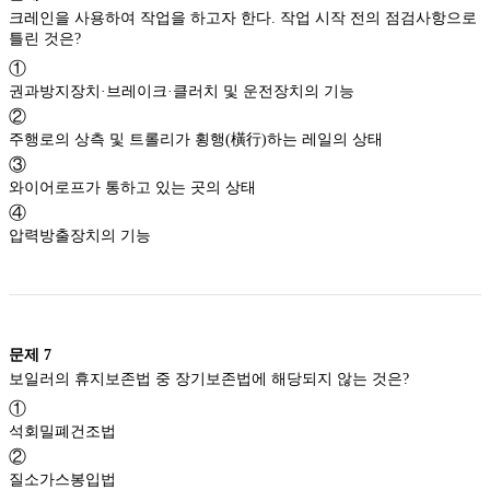
크레인을 사용하여 작업을 하고자 한다. 작업 시작 전의 점검사항으로
틀린 것은?
①
권과방지장치·브레이크·클러치 및 운전장치의 기능
②
주행로의 상측 및 트롤리가 횡행(橫行)하는 레일의 상태
③
와이어로프가 통하고 있는 곳의 상태
④
압력방출장치의 기능
문제
7
보일러의 휴지보존법 중 장기보존법에 해당되지 않는 것은?
①
석회밀폐건조법
②
질소가스봉입법