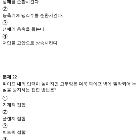
냉매를 순환시킨다.
②
응축기에 냉각수를 순환시킨다.
③
냉매의 응축을 돕는다.
④
저압을 고압으로 상승시킨다.
문제
22
파이프 내의 압력이 높아지면 고무링은 더욱 파이프 벽에 밀착되어 누
설을 방지하는 접합 방법은?
①
기계적 접합
②
플랜지 접합
③
빅토릭 접합
④