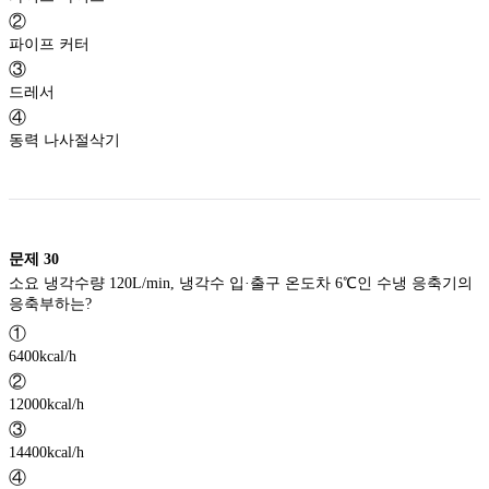
②
파이프 커터
③
드레서
④
동력 나사절삭기
문제
30
소요 냉각수량 120L/min, 냉각수 입·출구 온도차 6℃인 수냉 응축기의
응축부하는?
①
6400kcal/h
②
12000kcal/h
③
14400kcal/h
④