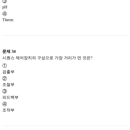
③
pH
④
Therm
문제
34
시퀀스 제어장치의 구성으로 가장 거리가 먼 것은?
①
검출부
②
조절부
③
피드백부
④
조작부