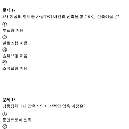
문제
17
2개 이상의 엘보를 사용하여 배관의 신축을 흡수하는 신축이음은?
①
루프형 이음
②
벨로즈형 이음
③
슬리브형 이음
④
스위블형 이음
문제
18
냉동장치에서 압축기의 이상적인 압축 과정은?
①
등엔트로피 변화
②