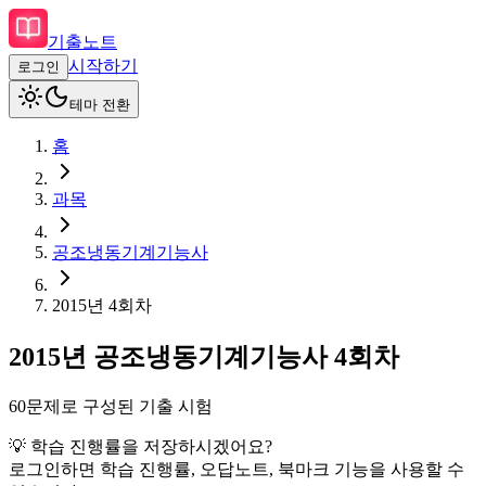
기출노트
시작하기
로그인
테마 전환
홈
과목
공조냉동기계기능사
2015
년
4회차
2015
년
공조냉동기계기능사
4회차
60
문제로 구성된 기출 시험
💡 학습 진행률을 저장하시겠어요?
로그인하면 학습 진행률, 오답노트, 북마크 기능을 사용할 수