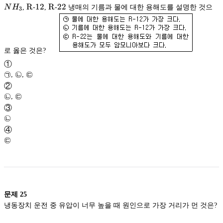
NH_3
\rm
R
12
12
\rm
R
22
22
N
H
,
-
,
-
냉매의 기름과 물에 대한 용해도를 설명한 것으
3
R
R
로 옳은 것은?
①
㉠, ㉡, ㉢
②
㉡, ㉢
③
㉡
④
㉢
문제
25
냉동장치 운전 중 유압이 너무 높을 때 원인으로 가장 거리가 먼 것은?