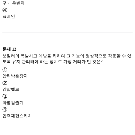
구내 운반차
④
크레인
문제
12
보일러의 폭발사고 예방을 위하여 그 기능이 정상적으로 작동할 수 있
도록 유지 관리해야 하는 장치로 가장 거리가 먼 것은?
①
압력방출장치
②
감압밸브
③
화염검출기
④
압력제한스위치