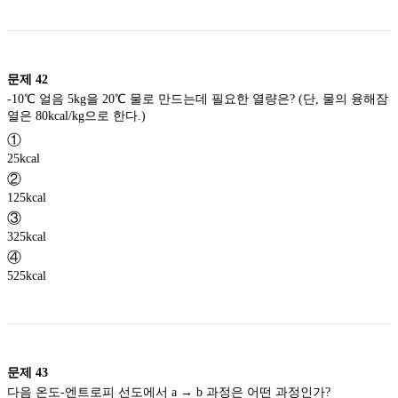
문제
42
-10℃ 얼음 5kg을 20℃ 물로 만드는데 필요한 열량은? (단, 물의 융해잠
열은 80kcal/kg으로 한다.)
①
25kcal
②
125kcal
③
325kcal
④
525kcal
문제
43
다음 온도-엔트로피 선도에서 a → b 과정은 어떤 과정인가?