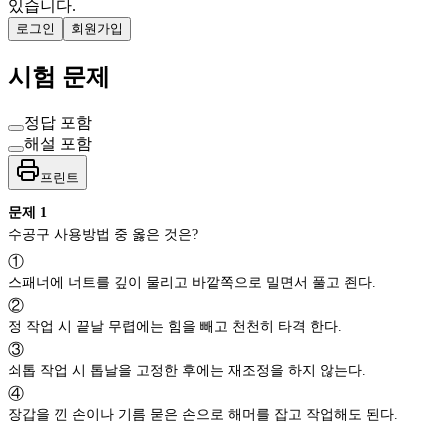
있습니다.
로그인
회원가입
시험 문제
정답 포함
해설 포함
프린트
문제
1
수공구 사용방법 중 옳은 것은?
①
스패너에 너트를 깊이 물리고 바깥쪽으로 밀면서 풀고 죈다.
②
정 작업 시 끝날 무렵에는 힘을 빼고 천천히 타격 한다.
③
쇠톱 작업 시 톱날을 고정한 후에는 재조정을 하지 않는다.
④
장갑을 낀 손이나 기름 묻은 손으로 해머를 잡고 작업해도 된다.