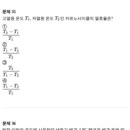
문제
35
T_1
T_2
고열원 온도
T
, 저열원 온도
T
인 카르노사이클의 열효율은?
1
2
①
−
T
T
2
1
\dfrac{T_2-
T
1
T_1}
②
−
{T_1}
T
T
1
2
\dfrac{T_1-
T
2
T_2}
③
{T_2}
T
2
−
\dfrac{T_2}
T
T
1
2
{T_1-
④
−
T_2}
T
T
1
2
\dfrac{T_1-
T
1
T_2}
{T_1}
문제
36
빙점 이하의 온도에 사용하며 냉동기 배관, LPG 탱크용 배관 등에 많