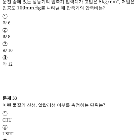
8\rm
8
kg/c
m
운전 중에 있는 냉동기의 압축기 압력계가 고압은
, 저압은
100\rm
100
mmHg
kg/cm^2
진공도
를 나타낼 때 압축기의 압축비는?
mmHg
①
약 6
②
약 8
③
약 10
④
약 12
문제
33
어떤 물질의 산성, 알칼리성 여부를 측정하는 단위는?
①
CHU
②
USRT