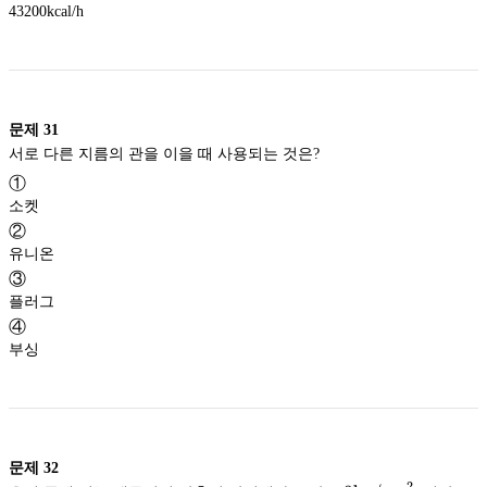
43200kcal/h
문제
31
서로 다른 지름의 관을 이을 때 사용되는 것은?
①
소켓
②
유니온
③
플러그
④
부싱
문제
32
2