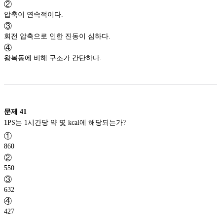
②
압축이 연속적이다.
③
회전 압축으로 인한 진동이 심하다.
④
왕복동에 비해 구조가 간단하다.
문제
41
1PS는 1시간당 약 몇 kcal에 해당되는가?
①
860
②
550
③
632
④
427