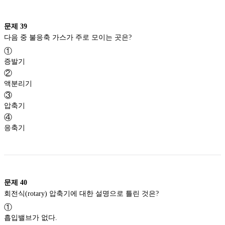
문제
39
다음 중 불응축 가스가 주로 모이는 곳은?
①
증발기
②
액분리기
③
압축기
④
응축기
문제
40
회전식(rotary) 압축기에 대한 설명으로 틀린 것은?
①
흡입밸브가 없다.