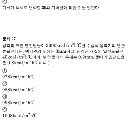
④
기체가 액체로 변화할 때의 기화열에 의한 것을 말한다.
문제
27
2
3000\rm
3000
kcal/
m
h
℃
양측의 표면 열전달율이
인 수냉식 응축기의 열관
kcal/m^2h℃
3\rm
3
mm
4
류율은? (단, 냉각관의 두께는
이고, 냉각관 재질의 열전도율은
2
40
kcal/
m
h
℃
mm
0.2\rm
0.2
mm
k
이며, 부착 물때의 두께는
, 물때의 열전도율
2
0.8\rm
0.8
kcal/
m
h
℃
mm
은
이다.)
kcal/m^2h℃
①
2
978\rm
978
kcal/
m
h
℃
kcal/m^2h℃
②
2
988\rm
988
kcal/
m
h
℃
kcal/m^2h℃
③
2
998\rm
998
kcal/
m
h
℃
kcal/m^2h℃
④
2
1008\rm
1008
kcal/
m
h
℃
kcal/m^2h℃