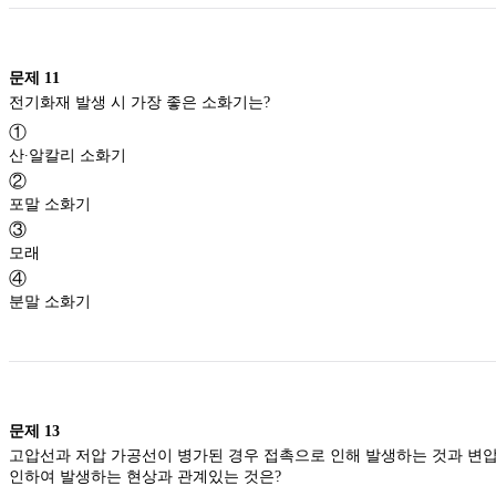
문제
11
전기화재 발생 시 가장 좋은 소화기는?
①
산∙알칼리 소화기
②
포말 소화기
③
모래
④
분말 소화기
문제
13
고압선과 저압 가공선이 병가된 경우 접촉으로 인해 발생하는 것과 변압기
인하여 발생하는 현상과 관계있는 것은?