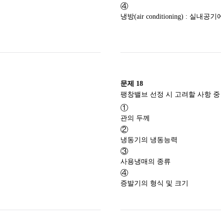
④
냉방(air conditioning) :
문제
18
①
관의 두께
②
냉동기의 냉동능력
③
사용냉매의 종류
④
증발기의 형식 및 크기