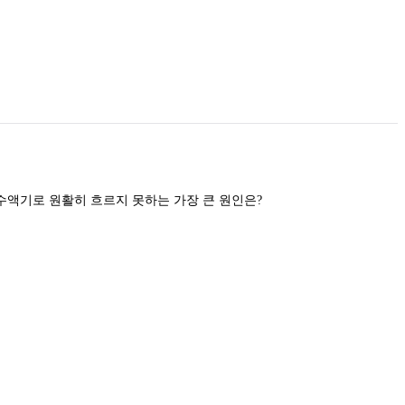
응축기에서 응축 액화된 냉매가 수액기로 원활히 흐르지 못하는 가장 큰 원인은?