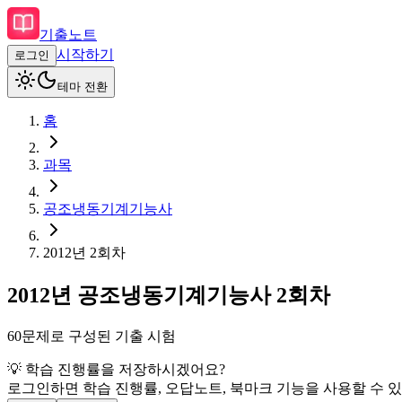
기출노트
시작하기
로그인
테마 전환
홈
과목
공조냉동기계기능사
2012
년
2회차
2012
년
공조냉동기계기능사
2회차
60
문제로 구성된 기출 시험
💡 학습 진행률을 저장하시겠어요?
로그인하면 학습 진행률, 오답노트, 북마크 기능을 사용할 수 