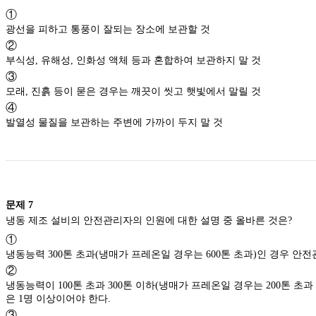
①
광선을 피하고 통풍이 잘되는 장소에 보관할 것
②
부식성, 유해성, 인화성 액체 등과 혼합하여 보관하지 말 것
③
모래, 진흙 등이 묻은 경우는 깨끗이 씻고 햇빛에서 말릴 것
④
발열성 물질을 보관하는 주변에 가까이 두지 말 것
문제
7
냉동 제조 설비의 안전관리자의 인원에 대한 설명 중 올바른 것은?
①
냉동능력 300톤 초과(냉매가 프레온일 경우는 600톤 초과)인 경우 안
②
냉동능력이 100톤 초과 300톤 이하(냉매가 프레온일 경우는 200톤 초과
은 1명 이상이어야 한다.
③