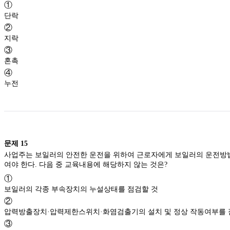
①
단락
②
지락
③
혼촉
④
누전
문제
15
사업주는 보일러의 안전한 운전을 위하여 근로자에게 보일러의 운전방
여야 한다. 다음 중 교육내용에 해당하지 않는 것은?
①
보일러의 각종 부속장치의 누설상태를 점검할 것
②
압력방출장치·압력제한스위치·화염검출기의 설치 및 정상 작동여부를 
③