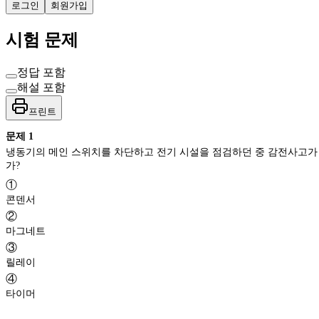
로그인
회원가입
시험 문제
정답 포함
해설 포함
프린트
문제
1
냉동기의 메인 스위치를 차단하고 전기 시설을 점검하던 중 감전사고가
가?
①
콘덴서
②
마그네트
③
릴레이
④
타이머