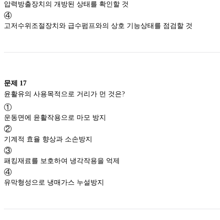
압력방출장치의 개방된 상태를 확인할 것
④
고저수위조절장치와 급수펌프와의 상호 기능상태를 점검할 것
문제
17
윤활유의 사용목적으로 거리가 먼 것은?
①
운동면에 윤활작용으로 마모 방지
②
기계적 효율 향상과 소손방지
③
패킹재료를 보호하여 냉각작용을 억제
④
유막형성으로 냉매가스 누설방지