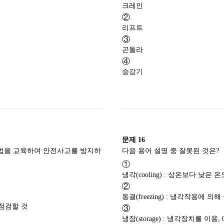
크레인
②
리프트
③
곤돌라
④
승강기
문제
16
법을 교육하여 안전사고를 방지하
다음 용어 
①
냉각(cooling) : 상온보다 낮은
②
동결(freezing) : 냉각작용에
점검할 것
③
냉장(storage) : 냉각장치를 