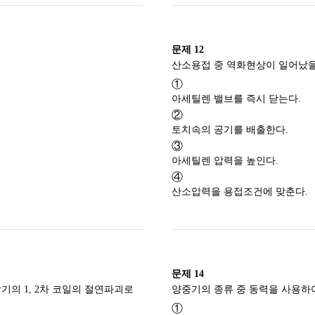
문제
12
①
아세틸렌 밸브를 즉시 닫는다.
②
토치속의 공기를 배출한다.
③
아세틸렌 압력을 높인다.
④
산소압력을 용접조건에 맞춘다.
문제
14
의 1, 2차 코일의 절연파괴로
①