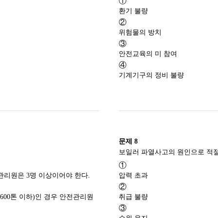
①
환기 불량
②
위험물의 방치
③
안전교육의 미 참여
④
기계기구의 정비 불량
문제
8
①
전관리원은 3명 이상이어야 한다.
압력 초과
②
 600톤 이하)인 경우 안전관리원
취급 불량
③