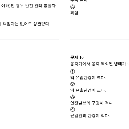
수위 유지
톤 이하)인 경우 안전 관리 총괄자
④
과열
관리 책임자는 없어도 상관없다.
문제
10
①
액 유입관경이 크다.
②
액 유출관경이 크다.
③
안전밸브의 구경이 적다.
④
균압관의 관경이 적다.