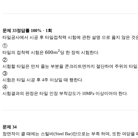
문제
33
정답률
100%
·
1
회
타일공사에서 시공 후 타일접착력 시험에 관한 설명 으로 옳지 않은 것
①
2
600m^2
600
타일의 접착력 시험은
m
당 한 장씩 시험한다.
②
시험할 타일은 먼저 줄눈 부분을 콘크리트면까지 절
③
시험은 타일 시공 후 4주 이상일 때 행한다.
④
시험결과의 판정은 타일 인장 부착강도가 10MPa 이상이어야 한다.
문제
34
창면적이 클 때에는 스틸바(Steel Bar)만으로는 부족 하며, 또한 여닫