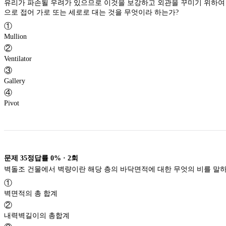
유리가 파손될 우려가 있으므로 이것을 보강하고 외관을 꾸미기 위하여 강판을 중공형
으로 접어 가로 또는 세로로 대는 것을 무엇이라 하는가?
①
Mullion
②
Ventilator
③
Gallery
④
Pivot
문제
35
정답률
0%
·
2
회
벽돌조 건물에서 벽량이란 해당 층의 바닥면적에 대한 무
①
벽면적의 총 합계
②
내력벽길이의 총합계