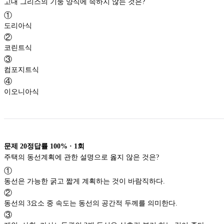
고대 그리스의 기둥 양식에 속하지 않는 것은?
①
도리아식
②
코린트식
③
컴포지트식
④
이오니아식
문제
20
정답률
100%
·
1
회
주택의 동선계획에 관한 설명으로 옳지 않은 것은?
①
동선은 가능한 굵고 짧게 계획하는 것이 바람직하다.
②
동선의 3요소 중 속도는 동선의 공간적 두께를 의미한다.
③