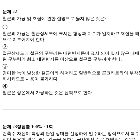
문제
22
철근의 가공 및 조립에 관한 설명으로 옳지 않은 것은?
①
철근의 가공은 철근상세도에 표시된 형상과 치수가 일치하고 재질을 해치지 않은 방법
으로 이루어져야 한다.
②
철근상세도에 철근의 구부리는 내면반지름이 표시 되어 있지 않은 때에는 KDS에 규정
된 구부림의 최소 내면반지름 이상으로 철근을 구부려야 한다.
③
경미한 녹이 발생한 철근이라 하더라도 일반적으로 콘크리트와의 부착성능을 매우 저
하시키므로 사용이 불가하다.
④
철근은 상온에서 가공하는 것은 원칙으로 한다.
문제
23
정답률
100%
·
1
회
건축주 자신이 특정의 단일 상대를 선정하여 발주하는 방식으로서 특수공사나 기밀보
장이 필요한 경우, 또는 긴급을 요하는 공사에서 주로 채택되는 것은?