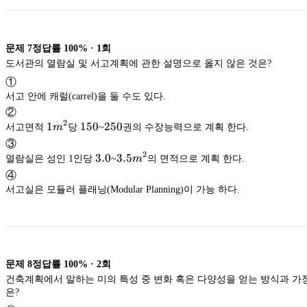
문제
7
정답률
100%
·
1
회
도서관의 열람실 및 서고계획에 관한 설명으로 옳지 않은 것은?
①
서고 안에 캐럴(carrel)을 둘 수도 있다.
②
2
1m^2
1
150
150
250
250
서고면적
m
당
~
권의 수장능력으로 계획 한다.
③
2
3.0
3.0
3.5m^2
3.5
열람실은 성인 1인당
~
m
의 면적으로 계획 한다.
④
서고실은 모듈러 플래닝(Modular Planning)이 가능 하다.
문제
8
정답률
100%
·
2
회
건축계획에서 말하는 미의 특성 중 변화 혹은 다양성을 얻는 방식과 가장 거리가 먼 것
은?