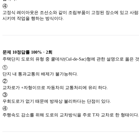
④
고정식 레이아웃은 조선소와 같이 조립부품이 고정된 장소에 있고 사람과 기계를 이동
시키며 작업을 행하는 방식이다.
문제
10
정답률
100%
·
2
회
주택단지 도로의 유형 중 쿨데삭(Cul-de-Sac)형에 관한 설명으로
①
단지 내 통과교통의 배제가 불가능하다.
②
교차로가 +자형이므로 자동차의 교통처리에 유리 하다.
③
우회도로가 없기 때문에 방재상 불리하다는 단점이 있다.
④
주행속도 감소를 위해 도로의 교차방식을 주로 T자 교차로 한 형태이다