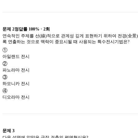
문제
2
정답률
100%
·
2
회
연속적인 주제를 선(線)적으로 관계성 깊게 표현하기 위하여 전경(全景)으로 펼쳐지도
록 연출하는 것으로 맥락이 중요시될 때 사용되는 특수전시기법은?
①
아일랜드 전시
②
파노라마 전시
③
하모니카 전시
④
디오라마 전시
문제
3
다음 설명에 알맞은 극장 건축의 평면형식은?