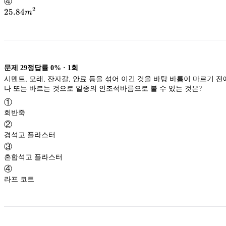
④
2
25.84m^2
25.84
m
문제
29
정답률
0%
·
1
회
시멘트, 모래, 잔자갈, 안료 등을 섞어 이긴 것을 바탕 바름이 마르기 
나 또는 바르는 것으로 일종의 인조석바름으로 볼 수 있는 것은?
①
회반죽
②
경석고 플라스터
③
혼합석고 플라스터
④
라프 코트