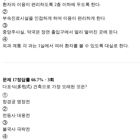
환자의 이용이 편리하도록 2층 이하에 두도록 한다.
②
부속진료시설을 인접하게 하여 이용이 편리하게 한다.
③
중앙주사실, 약국은 정면 출입구에서 멀리 떨어진 곳에 둔다.
④
외과 계통 각 과는 1실에서 여러 환자를 볼 수 있도록 대실로 한다.
문제
17
정답률
66.7%
·
3
회
다포식(多包式) 건축으로 가장 오래된 것은?
①
창경궁 명정전
②
전등사 대웅전
③
불국사 극락전
④