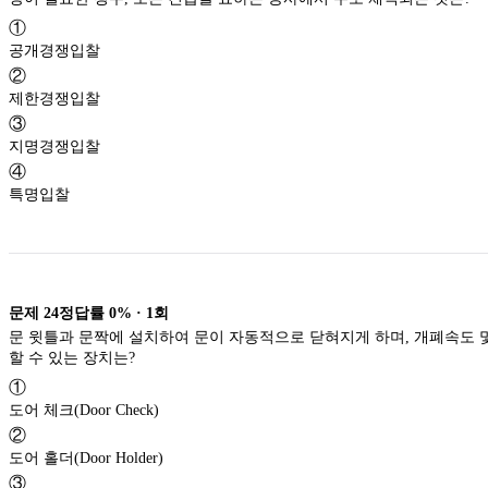
①
공개경쟁입찰
②
제한경쟁입찰
③
지명경쟁입찰
④
특명입찰
문제
24
정답률
0%
·
1
회
문 윗틀과 문짝에 설치하여 문이 자동적으로 닫혀지게 하며, 개폐속도 및 압력를 조절
할 수 있는 장치는?
①
도어 체크(Door Check)
②
도어 홀더(Door Holder)
③