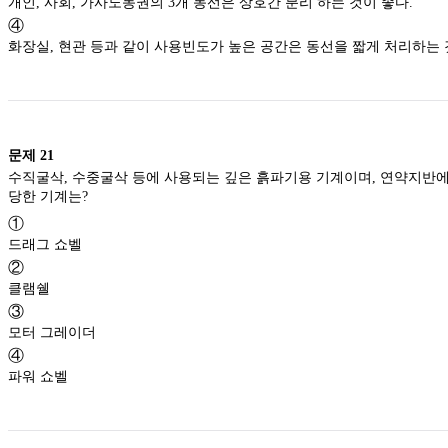
개인, 사회, 가사노동권의 3개 동선은 상호간 분리 하는 것이 좋다.
④
화장실, 현관 등과 같이 사용빈도가 높은 공간은 동선
문제
21
수직굴삭, 수중굴삭 등에 사용되는 깊은 흙파기용 기계이며, 연약지반에 사용하기에 적
당한 기계는?
①
드래그 쇼벨
②
클램쉘
③
모터 그레이더
④
파워 쇼벨