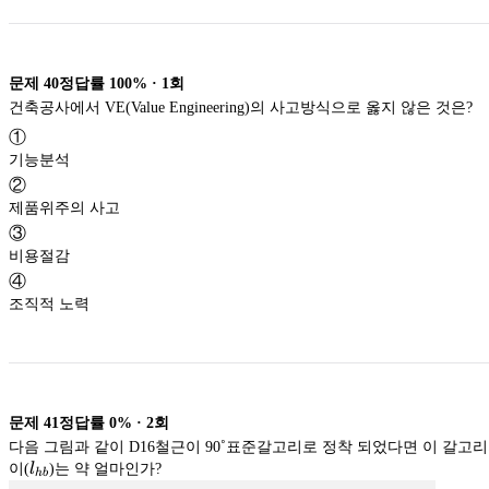
문제
40
정답률
100%
·
1
회
건축공사에서 VE(Value Engineering)의 사고방식으로 옳지 않은 것은?
①
기능분석
②
제품위주의 사고
③
비용절감
④
조직적 노력
문제
41
정답률
0%
·
2
회
다음 그림과 같이 D16철근이 90˚표준갈고리로 정착 되었다면 이 갈고
l_{hb}
이(
l
)는 약 얼마인가?
hb