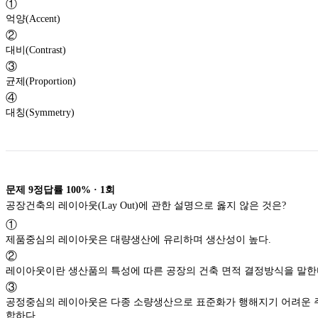
①
억양(Accent)
②
대비(Contrast)
③
균제(Proportion)
④
대칭(Symmetry)
문제
9
정답률
100%
·
1
회
공장건축의 레이아웃(Lay Out)에 관한 설명으로 옳지 않은 것은?
①
제품중심의 레이아웃은 대량생산에 유리하며 생산성이 높다.
②
레이아웃이란 생산품의 특성에 따른 공장의 건축 면적 결정방식을
③
공정중심의 레이아웃은 다종 소량생산으로 표준화가 행해지기 어려운 주문생산에 적
합하다.