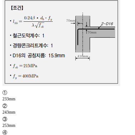
①
233mm
②
243mm
③
253mm
④