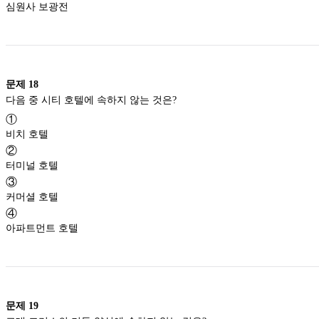
심원사 보광전
문제
18
다음 중 시티 호텔에 속하지 않는 것은?
①
비치 호텔
②
터미널 호텔
③
커머셜 호텔
④
아파트먼트 호텔
문제
19