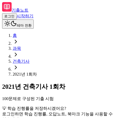
기출노트
시작하기
로그인
테마 전환
홈
과목
건축기사
2021
년
1회차
2021
년
건축기사
1회차
100
문제로 구성된 기출 시험
💡 학습 진행률을 저장하시겠어요?
로그인하면 학습 진행률, 오답노트, 북마크 기능을 사용할 수