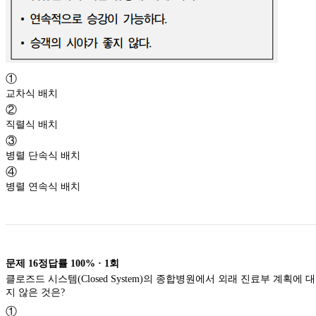
①
교차식 배치
②
직렬식 배치
③
병렬 단속식 배치
④
병렬 연속식 배치
문제
16
정답률
100%
·
1
회
클로즈드 시스템(Closed System)의 종합병원에서 외래 진료부 계획에 
지 않은 것은?
①