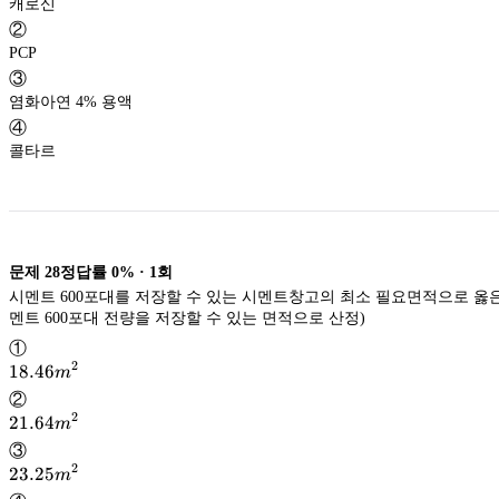
캐로신
②
PCP
③
염화아연 4% 용액
④
콜타르
문제
28
정답률
0%
·
1
회
시멘트 600포대를 저장할 수 있는 시멘트창고의 최소 필요면적으로 옳은 
멘트 600포대 전량을 저장할 수 있는 면적으로 산정)
①
2
18.46m^2
18.46
m
②
2
21.64m^2
21.64
m
③
2
23.25m^2
23.25
m