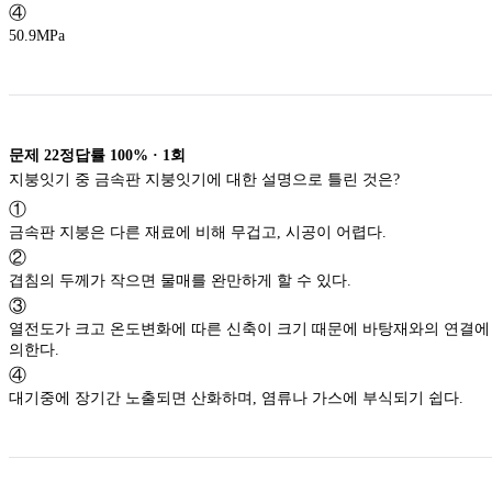
④
50.9MPa
문제
22
정답률
100%
·
1
회
지붕잇기 중 금속판 지붕잇기에 대한 설명으로 틀린 것은?
①
금속판 지붕은 다른 재료에 비해 무겁고, 시공이 어렵다.
②
겹침의 두께가 작으면 물매를 완만하게 할 수 있다.
③
열전도가 크고 온도변화에 따른 신축이 크기 때문에 바탕재와의 연결에
의한다.
④
대기중에 장기간 노출되면 산화하며, 염류나 가스에 부식되기 쉽다.