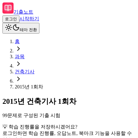
기출노트
시작하기
로그인
테마 전환
홈
과목
건축기사
2015
년
1회차
2015
년
건축기사
1회차
99
문제로 구성된 기출 시험
💡 학습 진행률을 저장하시겠어요?
로그인하면 학습 진행률, 오답노트, 북마크 기능을 사용할 수