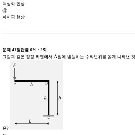
액상화 현상
④
파이핑 현상
문제
41
정답률
0%
·
2
회
\rm
A
그림과 같은 정정 라멘에서
점에 발생하는 수직변위를 옳게 나타낸 
A
은?