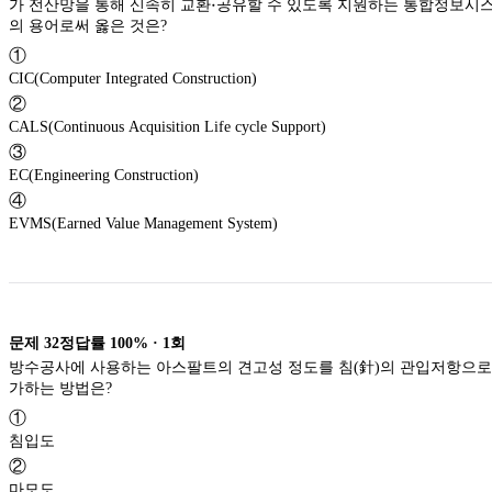
\cdot
⋅
가 전산망을 통해 신속히 교환
공유할 수 있도록 지원하는 통합정보시
의 용어로써 옳은 것은?
①
CIC(Computer Integrated Construction)
②
CALS(Continuous Acquisition Life cycle Support)
③
EC(Engineering Construction)
④
EVMS(Earned Value Management System)
문제
32
정답률
100%
·
1
회
방수공사에 사용하는 아스팔트의 견고성 정도를 침(針)의 관입저항으로
가하는 방법은?
①
침입도
②
마모도