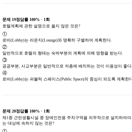
문제
19
정답률
100%
·
1
회
호텔계획에 관한 설명으로 옳지 않은 것은?
①
로비(Lobby)는 라운지(Lounge)와 명확히 구별하여 계획한다.
②
일반적으로 호텔의 형태는 숙박부분의 계획에 의해 영향을 받는다.
③
공공부분, 사교부분은 일반적으로 저층에 배치하는 것이 이용성이 좋다
④
로비(Lobby)는 퍼블릭 스페이스(Public Space)의 중심이 되도록 계획한다
문제
20
정답률
100%
·
1
회
제1종 근린생활시설 중 장애인전용 주차구역을 의무적으로 설치하여야
는 대상에 속하지 않는 것은?
①