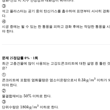
\cdot
⋅
경화
건조 시 치수 안정성과 내화성이 뛰어나다.
③
석고 플라스터는 공기 중의 탄산가스를 흡수하여 표면부터 서서히 경
다.
④
시공 중에는 될 수 있는 한 통풍을 피하고 경화 후에는 적당한 통풍을 
야 한다.
문제
25
정답률
0%
·
1
회
최근 고층건물에 많이 사용되는 고강도콘크리트에 대한 설명 중 틀린 
은?
①
3
0.3kg/m^3
0.3
/
콘크리트에 포함된 염화물량은 염소이온량으로서
k
g
m
이하가 
어야 한다.
②
50\%
50%
물결합재비는
이하로 한다.
③
3
180kg/m^3
180
/
단위수량은
k
g
m
이하로 한다.