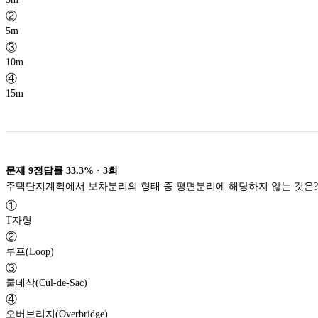
②
5m
③
10m
④
15m
문제
9
정답률
33.3%
·
3
회
주택단지계획에서 보차분리의 형태 중 평면분리에 해당하지 않는 것은?
①
T자형
②
루프(Loop)
③
쿨데삭(Cul-de-Sac)
④
오버브리지(Overbridge)