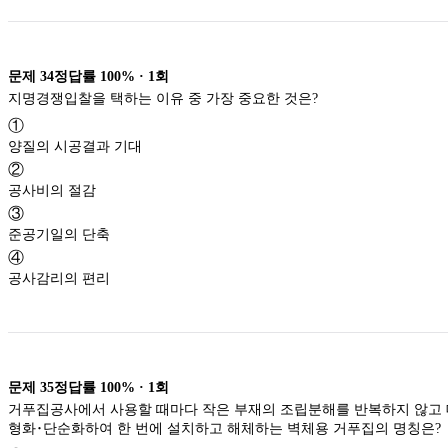
문제
34
정답률
100%
·
1
회
지명경쟁입찰을 택하는 이유 중 가장 중요한 것은?
①
양질의 시공결과 기대
②
공사비의 절감
③
준공기일의 단축
④
공사감리의 편리
문제
35
정답률
100%
·
1
회
거푸집공사에서 사용할 때마다 작은 부재의 조립분해를 반복하지 않고
형화･단순화하여 한 번에 설치하고 해체하는 벽체용 거푸집의 명칭은?