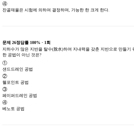
④
잔골재율은 시험에 의하여 결정하며, 가능한 한 크게 한다.
문제
26
정답률
100%
·
1
회
지하수가 많은 지반을 탈수(脫水)하여 지내력을 갖춘 지반으로 만들기 
한 공법이 아닌 것은?
①
샌드드레인 공법
②
웰포인트 공법
③
페이퍼드레인 공법
④
베노토 공법