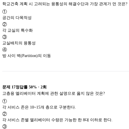
학교건축 계획 시 고려되는 융통성의 해결수단과 가장 관계가 먼 것은?
①
공간의 다목적성
②
각 교실의 특수화
③
교실배치의 융통성
④
방 사이 벽(Partition)의 이동
문제
17
정답률
50%
·
2
회
고층용 엘리베이터 계획에 관한 설명으로 옳지 않은 것은?
①
각 서비스 존은 10~15개 층으로 구분한다.
②
각 서비스 존별 엘리베이터 수량은 가능한 한 8대 이하로 한다.
③