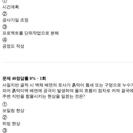
①
시간계획
②
공사기일 조정
③
프로젝트를 단위작업으로 분해
④
공정도 작성
문제
40
정답률
0%
·
1
회
사질지반 굴착 시 벽체 배면의 토사가 흙막이 틈새 또는 구멍으로 누수
되어 흙막이벽 배면에 공극이 발생하여 물의 흐름이 점차로 커져 결국
주변 지반을 함몰시키는 현상을 일컫는 것은?
①
보일링 현상
②
히빙 현상
③