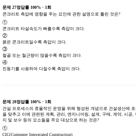
문제
27
정답률
100%
·
1
회
콘크리트 측압에 영향을 주는 요인에 관한 설명으로 틀린 것은?
①
콘크리트 타설속도가 빠를수록 측압이 크다.
②
묽은 콘크리트일수록 측압이 크다.
③
철골 또는 철근량이 많을수록 측압이 크다.
④
진동기를 사용하여 다질수록 측압이 크다.
문제
28
정답률
100%
·
1
회
건설 프로세스의 효율적인 운영을 위해 형성된 개념으로 건설생산에 
을 맞추고 이에 관련된 계획, 관리, 엔지니어링, 설계, 구매, 계약, 시공, 
지 및 보수 등의 요소들을 주요 대상으로 하는 것은?
①
CIC(Computer Intergrated Construction)