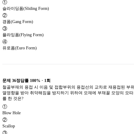
①
슬라이딩폼(Sliding Form)
②
갱폼(Gang Form)
③
플라잉폼(Flying Form)
④
유로폼(Euro Form)
문제
36
정답률
100%
·
1
회
철골부재의 용접 시 이음 및 접합부위의 용접선의 교차로 재용접된 부
열영향을 받아 취약해짐을 방지하기 위하여 모재에 부채꼴 모양의 모
를 한 것은?
①
Blow Hole
②
Scallop
③