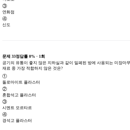
③
연화점
④
신도
문제
33
정답률
0%
·
1
회
공기의 유통이 좋지 않은 지하실과 같이 밀폐된 방에 사용되는 미장마
재료 중 가장 적합하지 않은 것은?
①
돌로마이트 플라스터
②
혼합석고 플라스터
③
시멘트 모르타르
④
경석고 플라스터