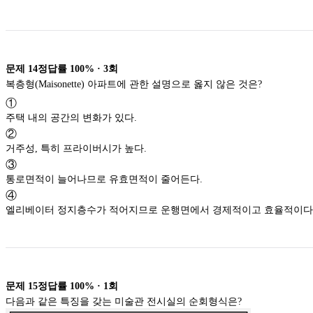
문제
14
정답률
100%
·
3
회
복층형(Maisonette) 아파트에 관한 설명으로 옳지 않은 것은?
①
주택 내의 공간의 변화가 있다.
②
거주성, 특히 프라이버시가 높다.
③
통로면적이 늘어나므로 유효면적이 줄어든다.
④
엘리베이터 정지층수가 적어지므로 운행면에서 경제적이고 효율적이다
문제
15
정답률
100%
·
1
회
다음과 같은 특징을 갖는 미술관 전시실의 순회형식은?