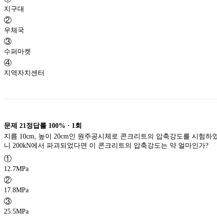
지구대
②
우체국
③
수퍼마켓
④
지역자치센터
문제
21
정답률
100%
·
1
회
지름 10cm, 높이 20cm인 원주공시체로 콘크리트의 압축강도를 시험하
니 200kN에서 파괴되었다면 이 콘크리트의 압축강도는 약 얼마인가?
①
12.7MPa
②
17.8MPa
③
25.5MPa