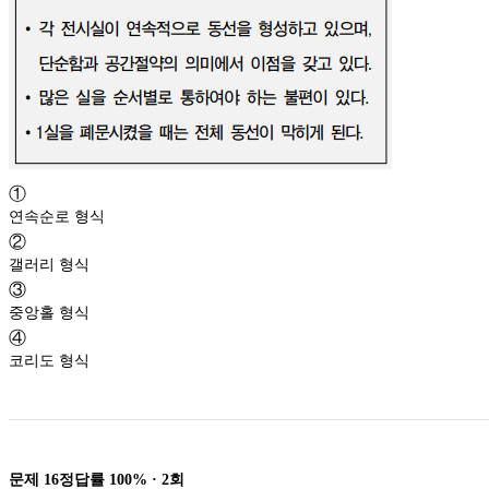
①
연속순로 형식
②
갤러리 형식
③
중앙홀 형식
④
코리도 형식
문제
16
정답률
100%
·
2
회