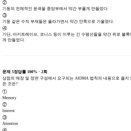
②
기둥의 전체적인 윤곽을 중앙부에서 약간 부풀게 만들었다.
③
기둥 같은 수직 부재들은 올라가면서 약간 안쪽으로 기울였다.
④
기단, 아키트레이브, 코니스 등이 이루는 긴 수평선들을 약간 위로 불룩
게 만들었다.
문제
5
정답률
100%
·
2
회
상점의 매장 및 정면 구성에서 요구되는 AIDMA 법칙의 내용으로 옳지 
은 것은?
①
Memory
②
Interest
③
Attention
④