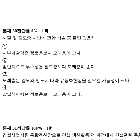
문제
30
정답률
0%
·
1
회
사질 및 점토층 지반에 관한 기술 중 틀린 것은?
①
내부마찰각은 점토층보다 모래층이 크다.
②
일반적으로 투수성은 점토층보다 모래층이 좋다.
③
모래층은 입도와 밀도에 따라 유동화현상을 일으킬 가능성이 크다.
④
압밀침하량은 점토층보다 모래층이 크다.
문제
31
정답률
100%
·
1
회
건설사업지원 통합전산망으로 건설 생산활동 전 과정에서 건설관련 주