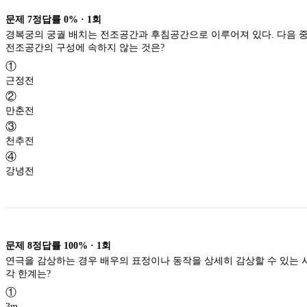
문제
7
정답률
0%
·
1
회
경복궁의 궁궐 배치는 전조공간과 후침공간으로 이루어져 있다. 다음 
전조공간의 구성에 속하지 않는 것은?
①
근정전
②
만춘전
③
천추전
④
강녕전
문제
8
정답률
100%
·
1
회
연극을 감상하는 경우 배우의 표정이나 동작을 상세히 감상할 수 있는 
각 한계는?
①
3m