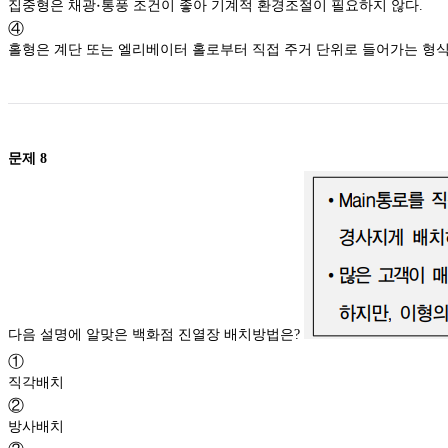
\cdot
⋅
집중형은 채광
통풍 조건이 좋아 기계적 환경조절이 필요하지 않다.
④
홀형은 계단 또는 엘리베이터 홀로부터 직접 주거 단위로 들
문제
8
다음 설명에 알맞은 백화점 진열장 배치방법은?
①
직각배치
②
방사배치