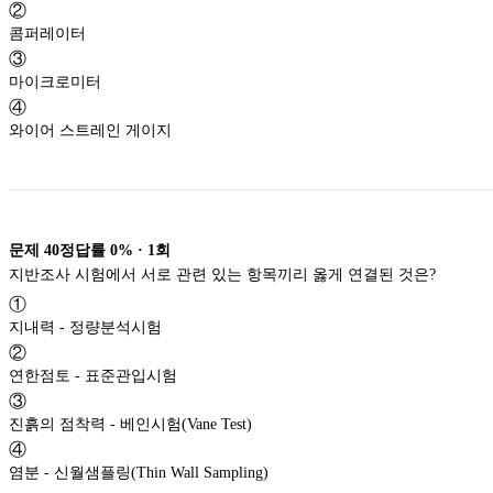
②
콤퍼레이터
③
마이크로미터
④
와이어 스트레인 게이지
문제
40
정답률
0%
·
1
회
지반조사 시험에서 서로 관련 있는 항목끼리 옳게 연결된 것은?
①
지내력 - 정량분석시험
②
연한점토 - 표준관입시험
③
진흙의 점착력 - 베인시험(Vane Test)
④
염분 - 신월샘플링(Thin Wall Sampling)