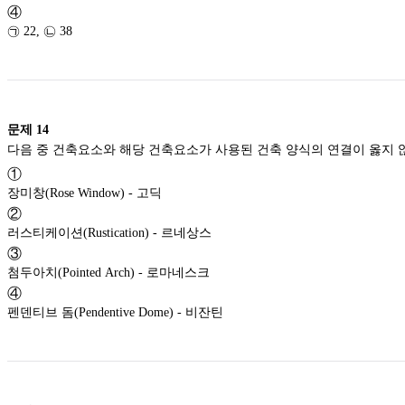
④
㉠ 22, ㉡ 38
문제
14
다음 중 건축요소와 해당 건축요소가 사용된 건축 양식의 연결이 옳지 
①
장미창(Rose Window) - 고딕
②
러스티케이션(Rustication) - 르네상스
③
첨두아치(Pointed Arch) - 로마네스크
④
펜덴티브 돔(Pendentive Dome) - 비잔틴