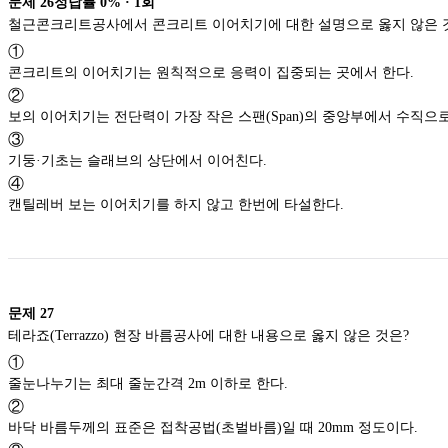
문제
26
정답률
0%
·
1
회
철근콘크리트공사에서 콘크리트 이어치기에 대한 설명으로 옳지
①
콘크리트의 이어치기는 원칙적으로 응력이 집중되는 곳에서 한다.
②
보의 이어치기는 전단력이 가장 작은 스팬(Span)의 중앙부
③
기둥·기초는 슬래브의 상단에서 이어친다.
④
캔틸레버 보는 이어치기를 하지 않고 한번에 타설한다.
문제
27
테라죠(Terrazzo) 현장 바름공사에 대한 내용으로 옳지 않은 것은?
①
줄눈나누기는 최대 줄눈간격 2m 이하로 한다.
②
바닥 바름두께의 표준은 접착공법(초벌바름)일 때 20mm 정도이다.