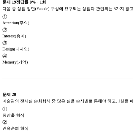
문제
19
정답률
0%
·
1
회
①
Attention(주의)
②
Interest(흥미)
③
Design(디자인)
④
Memory(기억)
문제
20
미술관의 전시실 순회형식 중
①
중앙홀 형식
②
연속순회 형식