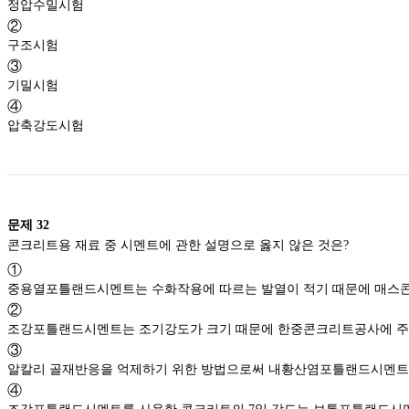
정압수밀시험
②
구조시험
③
기밀시험
④
압축강도시험
문제
32
콘크리트용 재료 중 시멘트에 관한 설명으로 옳지 않은 것은?
①
중용열포틀랜드시멘트는 수화작용에 따르는 발열이 적기 때문에 매스
②
조강포틀랜드시멘트는 조기강도가 크기 때문에 한중콘크리트공사에 주
③
알칼리 골재반응을 억제하기 위한 방법으로써 내황산염포틀랜드시멘트
④