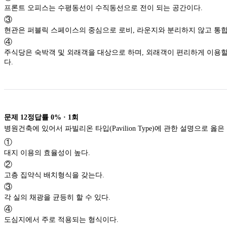
프론트 오피스는 수평동선이 수직동선으로 전이 되는 공간이다.
③
현관은 퍼블릭 스페이스의 중심으로 로비, 라운지와 분
④
주식당은 숙박객 및 외래객을 대상으로 하며, 외래객이 편리하게 이용할 수 있도록 출입구를 별도로 설치하는 것이 좋
다.
문제
12
정답률
0%
·
1
회
병원건축에 있어서 파빌리온 타입(Pavilion Type)에 관한 
①
대지 이용의 효율성이 높다.
②
고층 집약식 배치형식을 갖는다.
③
각 실의 채광을 균등히 할 수 있다.
④
도심지에서 주로 적용되는 형식이다.