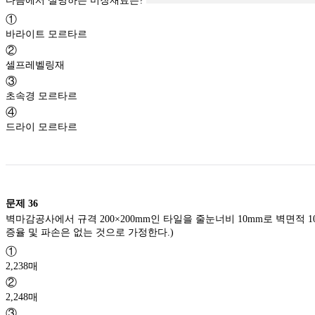
다음에서 설명하는 미장재료는?
①
바라이트 모르타르
②
셀프레벨링재
③
초속경 모르타르
④
드라이 모르타르
문제
36
벽마감공사에서 규격 200×200mm인 타일을 줄눈너비 10mm로 벽면적 10
증율 및 파손은 없는 것으로 가정한다.)
①
2,238매
②
2,248매
③