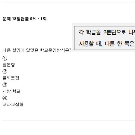
문제
18
정답률
0%
·
1
회
다음 설명에 알맞은 학교운영방식은?
①
달톤형
②
플래툰형
③
개방 학교
④
교과교실형