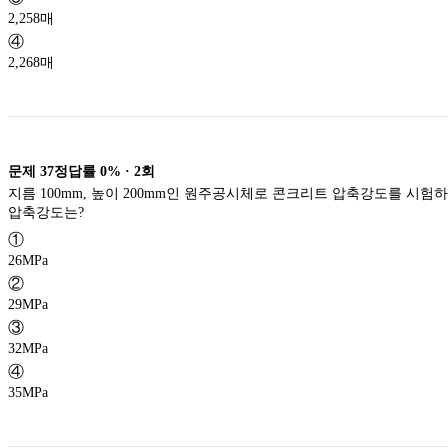
2,258매
④
2,268매
문제
37
정답률
0%
·
2
회
지름 100mm, 높이 200mm인 원주공시체로 콘크리트 압축강도를 시험하였더니 250kN에서 파괴되었다면 이 콘크리트의
압축강도는?
①
26MPa
②
29MPa
③
32MPa
④
35MPa