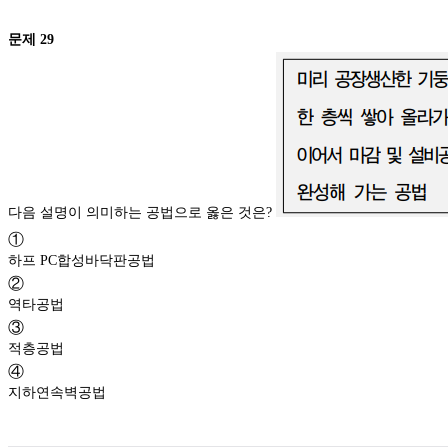
문제
29
다음 설명이 의미하는 공법으로 옳은 것은?
①
하프 PC합성바닥판공법
②
역타공법
③
적층공법
④
지하연속벽공법