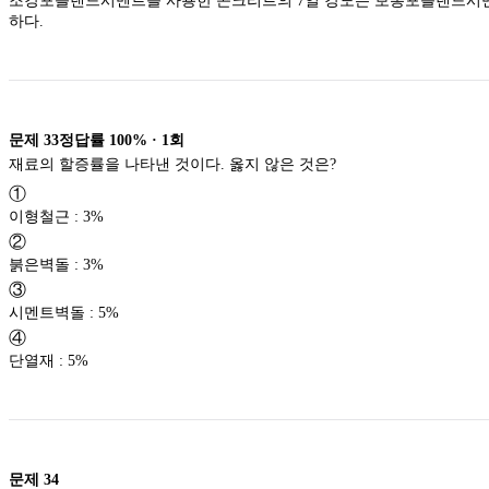
조강포틀랜드시멘트를 사용한 콘크리트의 7일 강도는 보통포틀랜드시멘트
하다.
문제
33
정답률
100%
·
1
회
재료의 할증률을 나타낸 것이다. 옳지 않은 것은?
①
이형철근 : 3%
②
붉은벽돌 : 3%
③
시멘트벽돌 : 5%
④
단열재 : 5%
문제
34