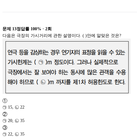
문제
13
정답률
100%
·
2
회
다음은 극장의 가시거리에 관한 설명이다. ( )안에 알맞은 것은?
①
㉠ 15, ㉡ 22
②
㉠ 20, ㉡ 35
③
㉠ 22, ㉡ 35