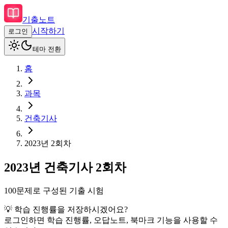
기출노트
시작하기
로그인
테마 전환
홈
과목
건축기사
2023
년
2회차
2023
년
건축기사
2회차
100
문제로 구성된 기출 시험
💡 학습 진행률을 저장하시겠어요?
로그인하면 학습 진행률, 오답노트, 북마크 기능을 사용할 수