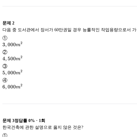
문제
2
다음 중 도서관에서 장서가 60만권일 경
①
2
3,000m^2
3
,
000
m
②
2
4,500m^2
4
,
500
m
③
2
5,000m^2
5
,
000
m
④
2
6,000m^2
6
,
000
m
문제
3
정답률
0%
·
1
회
한국건축에 관한 설명으로 옳지 않은 것은?
①