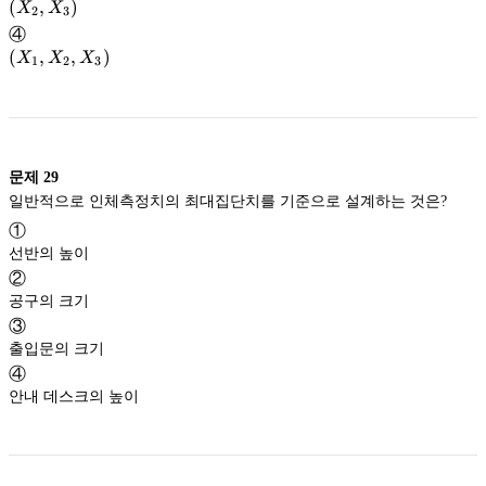
X_{3}
\left (
(
,
)
X
X
2
3
\right
X_{2},
④
)
X_{3}
\left (
(
,
,
)
X
X
X
1
2
3
\right
X_{1},
)
X_{2},
X_{3}
\right
)
문제
29
일반적으로 인체측정치의 최대집단치를 기준으로 설계하는 것은?
①
선반의 높이
②
공구의 크기
③
출입문의 크기
④
안내 데스크의 높이