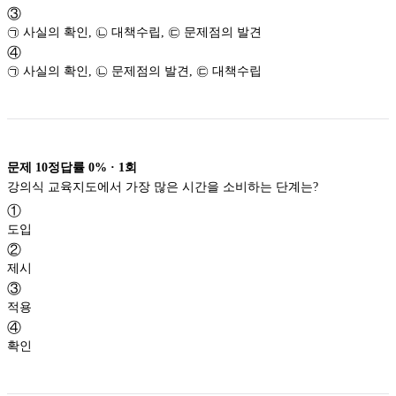
③
㉠ 사실의 확인, ㉡ 대책수립, ㉢ 문제점의 발견
④
㉠ 사실의 확인, ㉡ 문제점의 발견, ㉢ 대책수립
문제
10
정답률
0%
·
1
회
강의식 교육지도에서 가장 많은 시간을 소비하는 단계는?
①
도입
②
제시
③
적용
④
확인