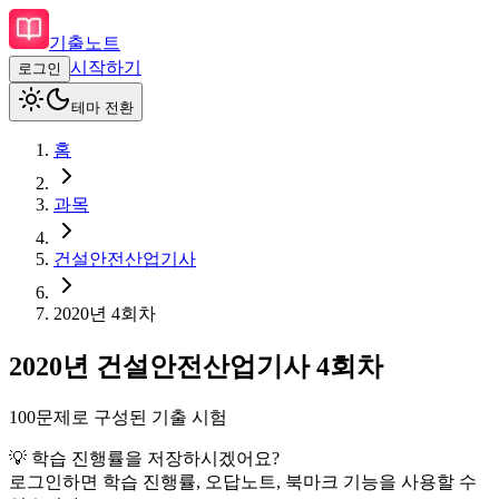
기출노트
시작하기
로그인
테마 전환
홈
과목
건설안전산업기사
2020
년
4회차
2020
년
건설안전산업기사
4회차
100
문제로 구성된 기출 시험
💡 학습 진행률을 저장하시겠어요?
로그인하면 학습 진행률, 오답노트, 북마크 기능을 사용할 수