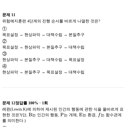
문제
11
위험예지훈련 4단계의 진행 순서를 바르게 나열한 것은?
①
목표설정 → 현상파악 → 대책수립 → 본질추구
②
목표설정 → 현상파악 → 본질추구 → 대책수립
③
현상파악 → 본질추구 → 대책수립 → 목표설정
④
현상파악 → 본질추구 → 목표설정 → 대책수립
문제
12
정답률
100%
·
1
회
레윈(Lewin.K)에 의하여 제시된 인간의 행동에 관한 식을 올바르게 표
\textrm{B}
\textrm{P}
\textrm{E}
B
P
E
f
현한 것은?(단,
는 인간의 행동,
는 개체,
는 환경,
f
는 함수관계
를 의미한다.)
B
P
E