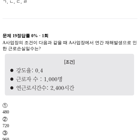
ㄱ, ㄴ, ㄷ, ㄹ
문제
19
정답률
0%
·
1
회
A사업장의 조건이 다음과 같을 때 A사업장에서 연간 재해발생으로 인
한 근로손실일수는?
①
480
②
720
③
960