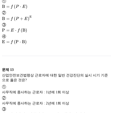
①
\textrm{B}
B
=
(
⋅
)
f
P
E
B
②
E
\textrm{B}
=f\left
B
=
(
+
)
f
P
E
(
B
③
P\cdot
\textrm{P}
=f\left
P
=
⋅
(
B
)
E
f
E
(
P
④
\right
P+E
\textrm{E}
E
=
(
P
⋅
B
)
=E\cdot
f
)
\right
f\left
E
)^{
(
=f\left
\textrm{E}
E
\textrm{B}
B
(
}
\right
\textrm{P}
P
)
\cdot
문제
13
\textrm{B}
B
산업안전보건법령상 근로자에 대한 일반 건강진단의 실시 시기 기준
으로 옳은 것은?
\right
)
①
사무직에 종사하는 근로자 : 1년에 1회 이상
②
사무직에 종사하는 근로자 : 2년에 1회 이상
③