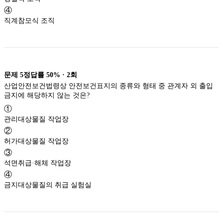
④
직계참모식 조직
문제
5
정답률
50%
·
2
회
산업안전보건법령상 안전보건표지의 종류와 형태 중 관계자 외 출입
금지에 해당하지 않는 것은?
①
관리대상물질 작업장
②
허가대상물질 작업장
③
석면취급·해체 작업장
④
금지대상물질의 취급 실험실