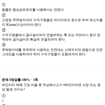
①
죔줄은 합성섬유로프를 사용해서는 안된다.
②
고정된 추락방지대의 수직구명줄은 와이어로프 등으로 하여 최소지름
\textrm{8[mm]}
8[mm]
이
이상이어야 한다.
8[mm]
③
수직구명줄에서 걸이설비와의 연결부위는 훅 또는 카라비너 등이 장
착되어 걸이설비와 확실히 연결되어야 한다.
④
추락방지대를 부착하여 사용하는 안전대는 신체지지의 방법으로 안전
그네만을 사용하여야 하며 수직구명줄이 포함되어야 한다.
문제
8
정답률
100%
·
1
회
하인리히 재해 구성 비율 중 무상해사고가 600건이라면 사망 또는 중
상 발생 건수는?
①
1