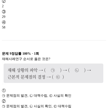
②
2
③
29
④
58
문제
9
정답률
100%
·
1
회
재해사례연구 순서로 옳은 것은?
①
㉠ 문제점의 발견, ㉡ 대책수립, ㉢ 사실의 확인
②
㉠ 문제점의 발견, ㉡ 사실의 확인, ㉢ 대책수립