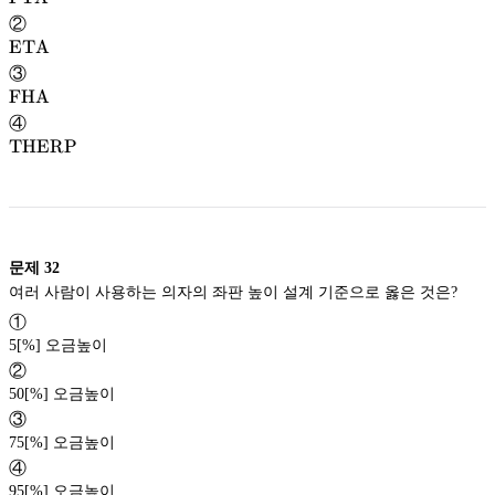
FTA
②
\textrm{ETA}
ETA
ETA
③
\textrm{FHA}
FHA
FHA
④
\textrm{THERP}
THERP
THERP
문제
32
여러 사람이 사용하는 의자의 좌판 높이 설계 기준으로 옳은 것은?
①
5[%] 오금높이
②
50[%] 오금높이
③
75[%] 오금높이
④
95[%] 오금높이