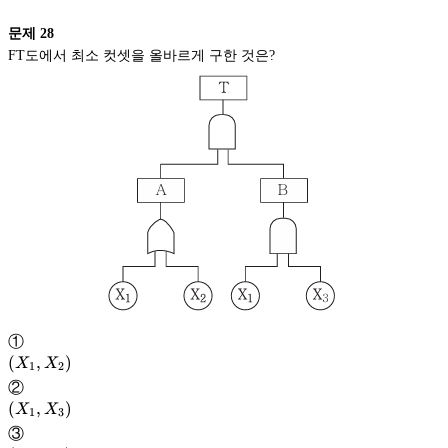
문제
28
FT도에서 최소 컷셋을 올바르게 구한 것은?
①
\left (
(
,
)
X
X
1
2
X_{1},
②
X_{2}
\left (
(
,
)
X
X
1
3
\right
X_{1},
③
)