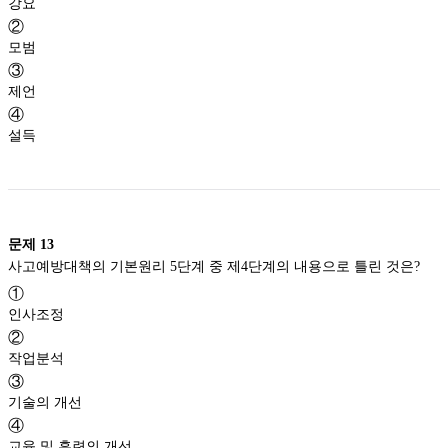
강요
②
모범
③
제언
④
설득
문제
13
사고예방대책의 기본원리 5단계 중 제4단계의 내용으로 틀린 것은?
①
인사조정
②
작업분석
③
기술의 개선
④
교육 및 훈련의 개선