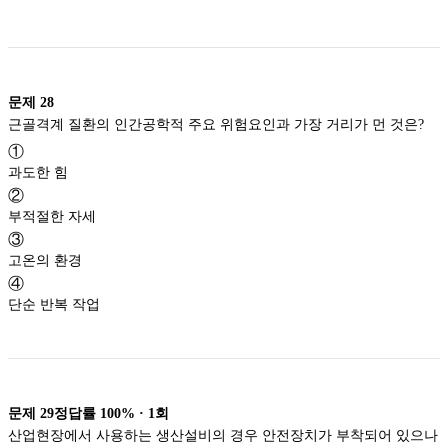
문제
28
근골격계 질환의 인간공학적 주요 위험요인과 가장 거리가 먼 것은?
①
과도한 힘
②
부적절한 자세
③
고온의 환경
④
단순 반복 작업
문제
29
정답률
100%
·
1
회
산업현장에서 사용하는 생산설비의 경우 안전장치가 부착되어 있으나