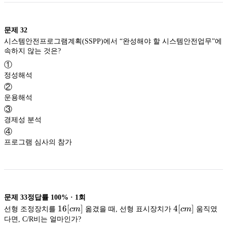
문제
32
시스템안전프로그램계획(SSPP)에서 “완성해야 할 시스템안전업무”에
속하지 않는 것은?
①
정성해석
②
운용해석
③
경제성 분석
④
프로그램 심사의 참가
문제
33
정답률
100%
·
1
회
16[cm]
16
[
]
4[cm]
4
[
]
선형 조정장치를
c
m
옮겼을 때, 선형 표시장치가
c
m
움직였
다면, C/R비는 얼마인가?