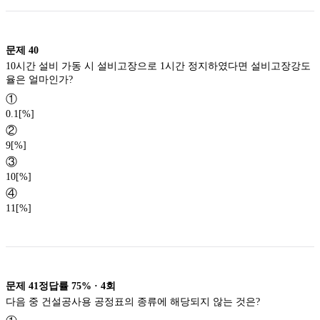
문제
40
10시간 설비 가동 시 설비고장으로 1시간 정지하였다면 설비고장강도
율은 얼마인가?
①
0.1[%]
②
9[%]
③
10[%]
④
11[%]
문제
41
정답률
75%
·
4
회
다음 중 건설공사용 공정표의 종류에 해당되지 않는 것은?