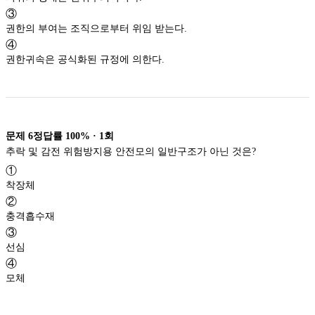
③
권한의 부여는 조직으로부터 위임 받는다.
④
권한귀속은 공식화된 규정에 의한다.
문제
6
정답률
100%
·
1
회
추락 및 감전 위험방지용 안전모의 일반구조가 아닌 것은?
①
착장체
②
충격흡수재
③
선심
④
모체