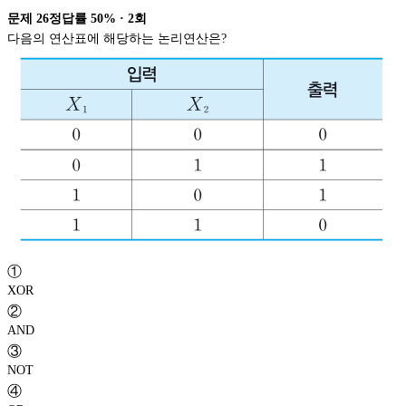
문제
26
정답률
50%
·
2
회
다음의 연산표에 해당하는 논리연산은?
①
XOR
②
AND
③
NOT
④