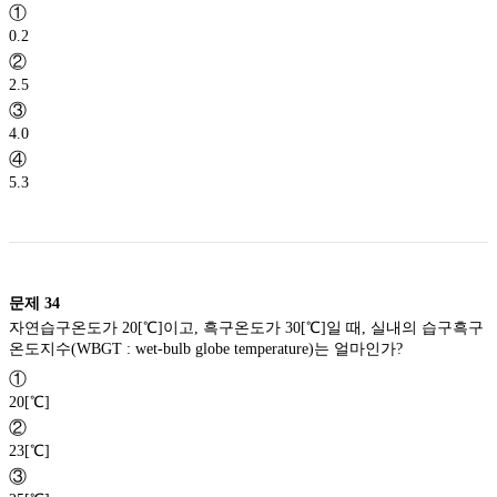
①
0.2
②
2.5
③
4.0
④
5.3
문제
34
자연습구온도가 20[℃]이고, 흑구온도가 30[℃]일 때, 실내의 습구흑구
온도지수(WBGT : wet-bulb globe temperature)는 얼마인가?
①
20[℃]
②
23[℃]
③