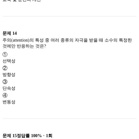
문제
14
주의(attention)의 특성 중 여러 종류의 자극을 받을 때 소수의 특정한
것에만 반응하는 것은?
①
선택성
②
방향성
③
단속성
④
변동성
문제
15
정답률
100%
·
1
회