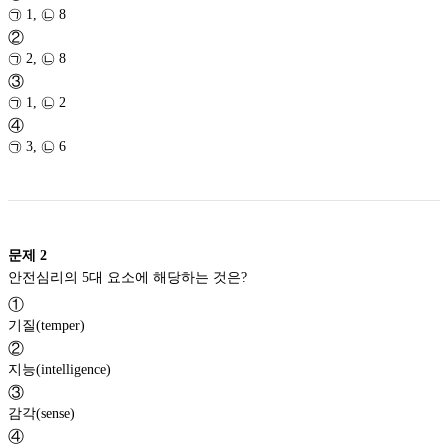
㉠ 1, ㉡ 8
②
㉠ 2, ㉡ 8
③
㉠ 1, ㉡ 2
④
㉠ 3, ㉡ 6
문제
2
안전심리의 5대 요소에 해당하는 것은?
①
기질(temper)
②
지능(intelligence)
③
감각(sense)
④