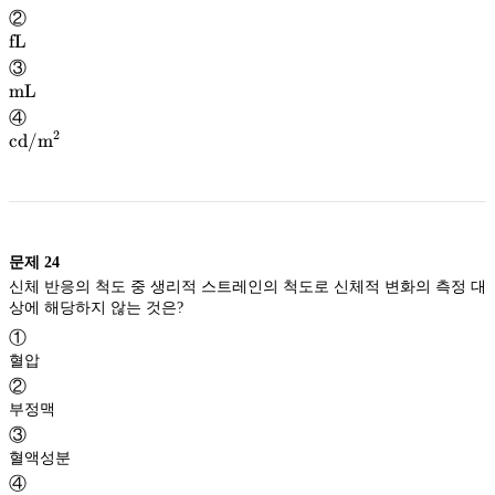
fc
②
\textrm{fL}
fL
fL
③
\textrm{mL}
mL
mL
④
2
cd/
m
\mathrm{cd/m^{2}
}
문제
24
신체 반응의 척도 중 생리적 스트레인의 척도로 신체적 변화의 측정 대
상에 해당하지 않는 것은?
①
혈압
②
부정맥
③
혈액성분
④