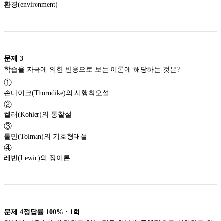
환경(environment)
문제
3
학습을 자극에 의한 반응으로 보는 이론에 해당하는 것은?
①
손다이크(Thorndike)의 시행착오설
②
켈러(Kohler)의 통찰설
③
톨만(Tolman)의 기호형태설
④
레빈(Lewin)의 장이론
문제
4
정답률
100%
·
1
회