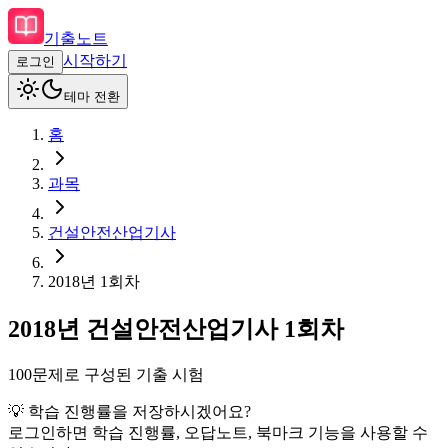
기출노트
시작하기
로그인
테마 전환
홈
과목
건설안전산업기사
2018
년
1회차
2018
년
건설안전산업기사
1회차
100
문제로 구성된 기출 시험
💡 학습 진행률을 저장하시겠어요?
로그인하면 학습 진행률, 오답노트, 북마크 기능을 사용할 수