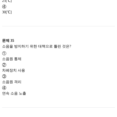
25[℃]
④
30[℃]
문제
35
소음을 방지하기 위한 대책으로 틀린 것은?
①
소음원 통제
②
차폐장치 사용
③
소음원 격리
④
연속 소음 노출