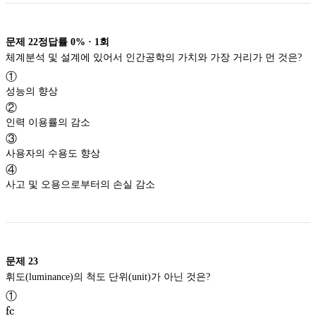
문제
22
정답률
0%
·
1
회
체계분석 및 설계에 있어서 인간공학의 가치와 가장 거리가 먼 것은?
①
성능의 향상
②
인력 이용률의 감소
③
사용자의 수용도 향상
④
사고 및 오용으로부터의 손실 감소
문제
23
휘도(luminance)의 척도 단위(unit)가 아닌 것은?
①
\textrm{fc}
fc