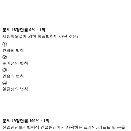
문제
18
정답률
0%
·
1
회
시행착오설에 의한 학습법칙이 아닌 것은?
①
효과의 법칙
②
준비성의 법칙
③
연습의 법칙
④
일관성의 법칙
문제
19
정답률
100%
·
1
회
산업안전보건법령상 건설현장에서 사용하는 크레인, 리프트 및 곤돌