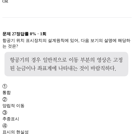
OR
문제
27
정답률
0%
·
1
회
항공기 위치 표시장치의 설계원칙에 있어, 다음 보기의 설명에 해당하
는 것은?
①
통합
②
양립적 이동
③
추종표시
④
표시의 현실성