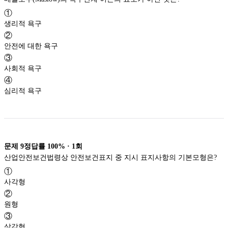
①
생리적 욕구
②
안전에 대한 욕구
③
사회적 욕구
④
심리적 욕구
문제
9
정답률
100%
·
1
회
산업안전보건법령상 안전보건표지 중 지시 표지사항의 기본모형은?
①
사각형
②
원형
③
삼각형