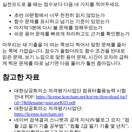
실전모드로 풀 때는 점수보다 다음 네 가지를 적어두세요.
초반 10문항에서 너무 천천히 읽지 않았는가
함수 문제를 표시하고 넘기는 기준이 있었는가
마지막 5분에 다시 볼 문제를 정해두었는가
쉬운 용어 문제를 빠르게 처리하고도 근거를 확인했는가
마무리는 새 기출을 더 여는 쪽보다 찍어서 맞힌 문제를 줄이
는 쪽에 가깝습니다. 점수가 올랐더라도 함수 조건을 반대로
읽은 문제, 보기 느낌으로 맞힌 용어 문제, 시간이 모자라 급하
게 찍은 문제를 따로 남기면 다음 풀이가 훨씬 좁아집니다.
참고한 자료
대한상공회의소 자격평가사업단 컴퓨터활용능력 시험
안내 PDF:
https://license.korcham.net/kor/etc/download.jsp?
cd=7&filename=usecaseK03.pdf
대한상공회의소 자격평가사업단:
https://license.korcham.net
네이버 검색결과 스니펫과 공개 지식iN/블로그 요지: "컴
활 2급 필기 기출 공부법", "컴활 2급 필기 기출 몇 년치",