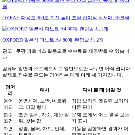
OYEAH 다용도 360도 회전 높이 조절 접이식 독서대, 아크릴
OXFORD 일본식 펴노트 A4 80매, 랜덤발송, 2개
광고 · 쿠팡 파트너스 활동으로 수수료를 제공받을 수 있습니
다
컴퓨터 일반과 스프레드시트 일반으로만 나누면 아직 큽니다.
실제로 점수를 흔드는 덩어리는 대개 아래 세 가지입니다.
덩어
예시
다시 볼 때 남길 것
리
용어
운영체제, 보안, 네트워
정답 보기와 헷갈린 보기의
비교
크, 파일 형식
다른 단어
함수
조건 범위, 기준, 계산 범
문제 표에서 어느 열을 보는
조건
위, 찾는 값
지 표시
화면
정렬, 필터, 차트, 인쇄,
기능을 실행하면 결과가 어
기능
부분합
떻게 바뀌는지