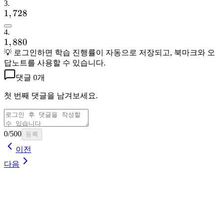
3
.
1,728
1
,
728
4
.
1,880
1
,
880
💡 로그인하면
학습 진행률이 자동으로 저장되고, 북마크와 오
답노트를 사용할 수 있습니다
.
댓글
0개
첫 번째 댓글을 남겨보세요.
0
/500
등록
이전
다음