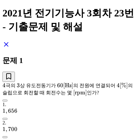
2021년 전기기능사 3회차
23
번
- 기출문제 및 해설
문제
1
4
4
3
3
60\rm[Hz]
60
[
Hz
]
4[\%]
4
[
%
]
극의
상 유도전동기가
의 전원에 연결되어
의
\rm[rpm]
[
rpm
]
슬립으로 회전할 때 회전수는 몇
인가?
1
.
1,656
1
,
656
2
.
1,700
1
,
700