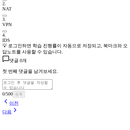
2
.
NAT
3
.
VPN
4
.
IDS
💡 로그인하면
학습 진행률이 자동으로 저장되고, 북마크와 오
답노트를 사용할 수 있습니다
.
댓글
0개
첫 번째 댓글을 남겨보세요.
0
/500
등록
이전
다음